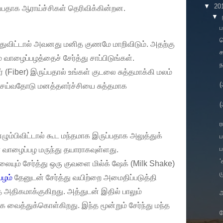
▼
20
தாக ஆராய்ச்சிகள் தெரிவிக்கின்றன.
▼
ப
த
ந்துவிட்டால் அவனது மனித குணமே மாறிவிடும். அதற்கு
வாழைப்பழத்தைச் சேர்த்து சாப்பிடுங்கள்.
ந
(Fiber) இருப்பதால் உங்கள் குடலை சுத்தமாக்கி மலம்
(
ய்வதோடு மனத்தளர்ச்சியை சுத்தமாக
(
ர
ு எழும்பிவிட்டால் கூட மந்தமாக இருப்பதாக அலுத்துக்
ப
வாழைப்பழ மருந்து தயாராகவுள்ளது.
‘
ையும் சேர்த்து ஒரு குவளை மில்க் ஷேக் (Milk Shake)
ம
பழம்
தேனுடன் சேர்த்து வயிற்றை அமைதிப்படுத்தி
ை அதிகமாக்குகிறது. அத்துடன் இதில் பாலும்
அ
ியாக வைத்துக்கொள்கிறது. இந்த மூன்றும் சேர்ந்து மந்த
.