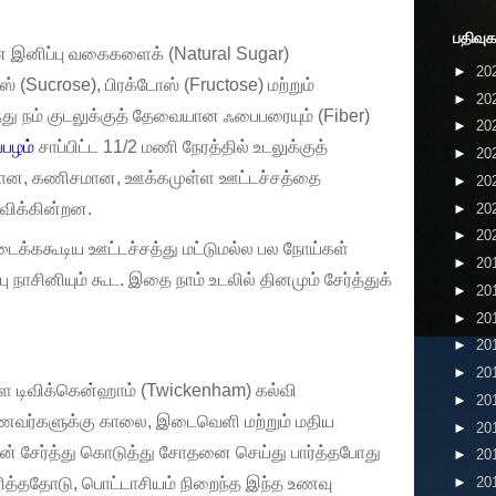
பதிவுக
 இனிப்பு வகைகளைக் (Natural Sugar)
►
20
(Sucrose), பிரக்டோஸ் (Fructose) மற்றும்
►
20
்து நம் குடலுக்குத் தேவையான ஃபைபரையும் (Fiber)
►
20
பழம்
சாப்பிட்ட 11/2 மணி நேரத்தில் உடலுக்குத்
►
20
ான, கணிசமான, ஊக்கமுள்ள ஊட்டச்சத்தை
►
20
விக்கின்றன.
►
20
►
20
ைக்ககூடிய ஊட்டச்சத்து மட்டுமல்ல பல நோய்கள்
►
20
ு நாசினியும் கூட. இதை நாம் உடலில் தினமும் சேர்த்துக்
►
20
►
20
►
20
►
20
உள்ள டிவிக்கென்ஹாம் (Twickenham) கல்வி
►
20
ாணவர்களுக்கு காலை, இடைவெளி மற்றும் மதிய
►
20
 சேர்த்து கொடுத்து சோதனை செய்து பார்த்தபோது
►
20
►
20
த்ததோடு, பொட்டாசியம் நிறைந்த இந்த உணவு