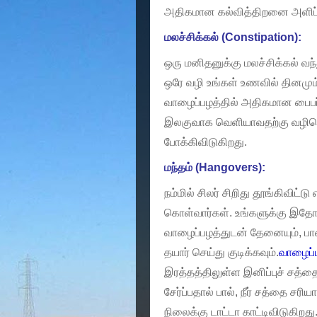
அதிகமான கல்வித்திறனை அளிப்ப
மலச்சிக்கல் (Constipation):
ஒரு மனிதனுக்கு மலச்சிக்கல் வ
ஒரே வழி உங்கள் உணவில் தினமும் 
வாழைப்பழத்தில் அதிகமான பைபர் 
இலகுவாக வெளியாவதற்கு வழிசெ
போக்கிவிடுகிறது.
மந்தம் (Hangovers):
நம்மில் சிலர் சிறிது தூங்கிவிட்ட
கொள்வார்கள். உங்களுக்கு இதோ 
வாழைப்பழத்துடன் தேனையும், பால
தயார் செய்து குடிக்கவும்.
வாழைப்
இரத்தத்திலுள்ள இனிப்புச் சத்த
சேர்ப்பதால் பால், நீர் சத்தை சர
நிலைக்கு டாட்டா காட்டிவிடுகிறது