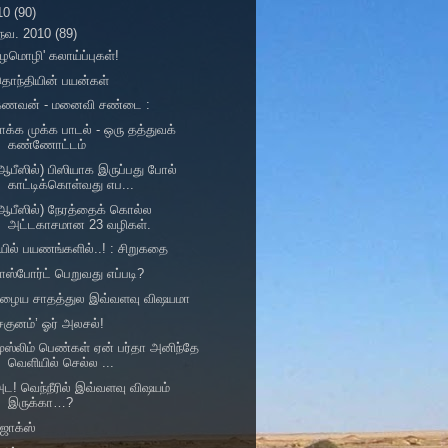
10
(90)
நவ. 2010
(89)
ழமொழி' கலாய்ப்புகள்!
ொந்தியின் பயன்கள்
கணவன் - மனைவி சண்டை :
ாக்க முக்க பாடல் - ஒரு தத்துவக்
கண்ணோட்டம்
ஆபீஸில்) பிஸியாக இருப்பது போல்
காட்டிக்கொள்வது எப...
ஆபீஸில்) நேரத்தைக் கொல்ல
அட்டகாசமான 23 வழிகள்.
யில் பயணங்களில்..! : சிறுகதை
ாஸ்போர்ட் பெறுவது எப்படி?
பழைய சாதத்துல இவ்வளவு விஷயமா
சகுனம்’ ஓர் அலசல்!
ுஸ்லிம் பெண்கள் ஏன் பர்தா அனிந்தே
வெளியில் செல்ல ...
ட! வெந்நீரில் இவ்வளவு விஷயம்
இருக்கா…?
ஜோக்ஸ்