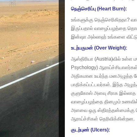
நெஞ்செரிப்பு (Heart Burn):
உங்களுக்கு நெஞ்செரிகிறதா? வாழ
இருப்பதால் வாழைப்பழத்தை தொடர்ந
இன்ஷா அல்லாஹ் உங்களை விட்டு ப
உடற்பருமன் (Over Weight):
ஆஸ்திரியா (Austria)வில் உள்ள 
Psychology) ஆராய்ச்சியாளர்க
அதிகமான உயர்ந்த மனஅழுத்த வ
பாதிக்கப்பட்டவர்கள். இந்த அழு
குளுகோஸ் அளவு சீராக இல்லாத க
வாழைப்பழத்தை தினமும் உணவில் 
அளவை ஒரு ஸ்திரத்தன்மைக்கு 
ஆராய்ச்சிகள் தெரிவிக்கின்றன.
குடற்புண் (Ulcers):