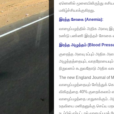
ஏனெனில் மூளையிலிருந்து கசியக
மகிழ்ச்சியாக்குகிறது.
இரத்த சோகை (Anemia):
வாழைப்பழத்தில் அதிக அளவு இரு
உண்டு பண்ணி இரத்தச் சோகை வர
இரத்த அழுத்தம் (Blood Pressu
குறைந்த அளவு உப்பும் அதிக அள
அழுத்தத்தையும், வாதநோயையும்
நிறுவனம் கூறுவதோடு அதிக வாழை
The new England Journal of Me
வாழைப்பழத்தையும் சேர்த்துக் க
விகிதத்தை 40% குறைக்கலாம் என
வாழைப்பழத்தை பாதுகாக்கும். 
உதவியை மனிதனுக்கு செய்ய மறக்
உடம்பில் ஏற்பட்டால் வாழைப்பழத