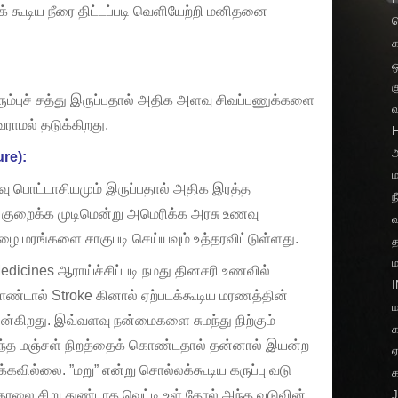
் கூடிய நீரை திட்டப்படி வெளியேற்றி மனிதனை
வ
ஒ
க
ம்புச் சத்து இருப்பதால் அதிக அளவு சிவப்பணுக்களை
ாமல் தடுக்கிறது.
அ
re):
ம
வு பொட்டாசியமும் இருப்பதால் அதிக இரத்த
ந
 குறைக்க முடிமென்று அமெரிக்க அரசு உணவு
 மரங்களை சாகுபடி செய்யவும் உத்தரவிட்டுள்ளது.
த
dicines ஆராய்ச்சிப்படி நமது தினசரி உணவில்
ொண்டால் Stroke கினால் ஏற்படக்கூடிய மரணத்தின்
ம
்கிறது. இவ்வளவு நன்மைகளை சுமந்து நிற்கும்
க
அந்த மஞ்சள் நிறத்தைக் கொண்டதால் தன்னால் இயன்ற
கவில்லை. ”மறு” என்று சொல்லக்கூடிய கருப்பு வடு
க
் தோலை சிறு துண்டாக வெட்டி உள் தோல் அந்த வடுவின்