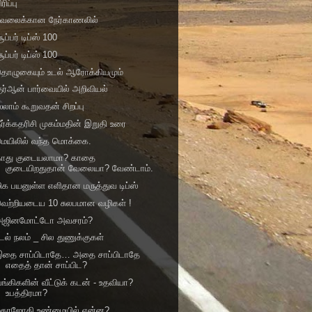
ிரிப்பு
வேலைக்கான நேர்காணலில்
ூப்பர் டிப்ஸ் 100
ூப்பர் டிப்ஸ் 100
தொழுகையும் உடல் ஆரோக்கியமும்
ுர்ஆன் பார்வையில் அறிவியல்
லாம் கூறுவதன் சிறப்பு
ீர்க்கதரிசி முகம்மதின் இறுதி உரை
ெயிலில் வ‌ந்த‌ மொக்கை.
காது குடையலாமா? காதை
குடையிறதுதான் வேலையா? வேண்டாம்.
ிக பயனுள்ள எளிதான மருத்துவ டிப்ஸ்
வெற்றியடைய 10 சுலபமான வழிகள் !
அஜினமோட்டோ அவசரம்?
டல் நலம் _ சில துணுக்குகள்
இதை சாப்பிடாதே… அதை சாப்பிடாதே
எதைத் தான் சாப்பிட?
ங்கிகளின் வீட்டுக் கடன் - உதவியா?
உபத்திரமா?
மகரஜோதி உண்மையில் என்ன?