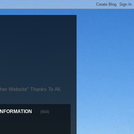
er Website" Thanks To All.
INFORMATION
(664)