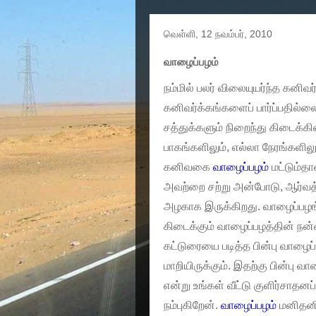
வெள்ளி, 12 நவம்பர், 2010
வாழைப்பழம்
நம்மில் பலர் விலையுயர்ந்த கனிவர
கனிவர்க்கங்களைப் பார்ப்பதில்ல
சத்துக்களும் நிறைந்து கிடைக்க
பாகங்களிலும், எல்லா நேரங்களிலு
கனிவகை
வாழைப்பழம்
மட்டும்தா
அவற்றை சற்று அன்போடு, ஆர்வத
அழகாக இருக்கிறது. வாழைப்பழ
கிடைக்கும் வாழைப்பழத்தின் நன்
கட்டுரையை படித்த பின்பு வாழைப்
மாறியிருக்கும். இதற்கு பின்பு 
என்று உங்கள் வீட்டு குளிர்சாதனப
நம்புகிறேன்.
வாழைப்பழம்
மனிதனின