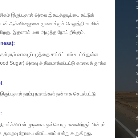
திகம் இருப்பதால் அவை இதயத்துடிப்பை கட்டுக்
த
துடன் ஆக்ஸிஜைனை மூளைக்குச் செலுத்தி உடலின்
ச
றது. இதனால் மன அழுத்த நோய் நீங்கும்.
ச
kness):
ஐ
்ளும் வாழைப்பழத்தை சாப்பிட்டால் உடம்பிலுள்ள
க
lood Sugar) அளவு அதிகமாக்கப்பட்டு காலைத் தூக்க
ச
ப
'
):
உ
இருப்பதால் நரம்பு நாளங்கள் நன்றாக செயல்பட்டு
ம
:
த
ராய்ச்சியின் முடிவாக ஒவ்வொரு உணவிற்குப் பின்பும்
க் குறைவு நோயை விரட்டலாம் என்று கூறுகிறது.