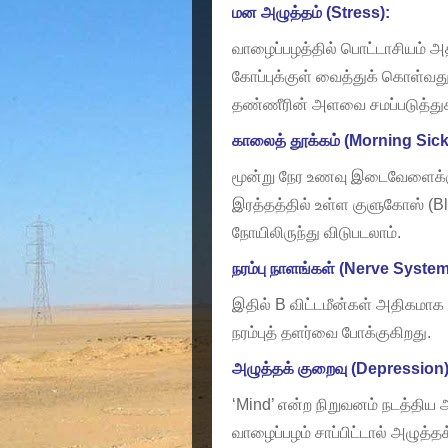
மன அழுத்தம் (Stress):
வாழைப்பழத்தில் பொட்டாசியம் அ
கோப்புக்குள் வைத்துக் கொள்வ
தண்ணீரின் அளவை சமப்படுத்துகி
காலைத் தூக்கம் (Morning Sic
மூன்று நேர உணவு இடைவேளைக்குள
இரத்தத்தில் உள்ள குளுகோஸ் (B
நோயிலிருந்து விடுபடலாம்.
நரம்பு நாளங்கள் (Nerve System
இதில் B விட்டமீன்கள் அதிகமாக 
நரம்புத் தளர்வை போக்குகிறது.
அழுத்தக் குறைவு (Depression)
‘Mind’ என்ற நிறுவனம் நடத்திய ஆ
வாழைப்பழம் சாப்பிட்டால் அழுத்த