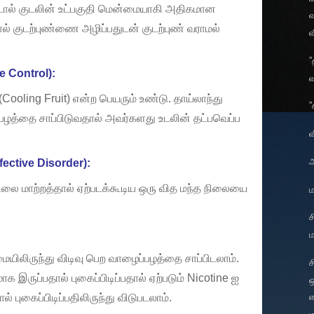
்டால் குடலின் உட்பகுதி மென்மையாகி அதிகமான
வ
் குடற்புண்ணை அழிப்பதுடன் குடற்புண் வராமல்
வ
”
e Control):
வ
 (Cooling Fruit) என்ற பெயரும் உண்டு. தாய்லாந்து
”
பழத்தை சாப்பிடுவதால் அவர்களது உடலின் தட்பவெப்ப
வ
fective Disorder):
ிலை மாற்றத்தால் ஏற்படக்கூடிய ஒரு வித மந்த நிலையை
ம
ச
ம
ையிலிருந்து விடிவு பெற வாழைப்பழத்தை சாப்பிடலாம்.
ச
 இருப்பதால் புகைப்பிடிப்பதால் ஏற்படும் Nicotine ஐ
ஒ
புகைப்பிடிப்பதிலிருந்து விடுபடலாம்.
எ