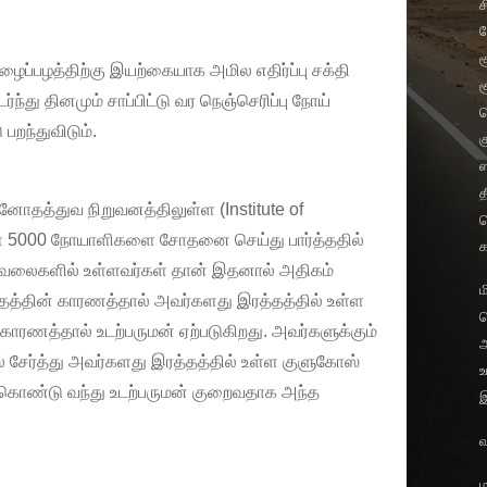
ச
ச
ைப்பழத்திற்கு இயற்கையாக அமில எதிர்ப்பு சக்தி
ச
்து தினமும் சாப்பிட்டு வர நெஞ்செரிப்பு நோய்
றந்துவிடும்.
க
ஸ
த
மனோதத்துவ நிறுவனத்திலுள்ள (Institute of
ம
ள் 5000 நோயாளிகளை சோதனை செய்து பார்த்ததில்
ேலைகளில் உள்ளவர்கள் தான் இதனால் அதிகம்
ம
த்தத்தின் காரணத்தால் அவர்களது இரத்தத்தில் உள்ள
ாரணத்தால் உடற்பருமன் ஏற்படுகிறது. அவர்களுக்கும்
சேர்த்து அவர்களது இரத்தத்தில் உள்ள குளுகோஸ்
உ
கொண்டு வந்து உடற்பருமன் குறைவதாக அந்த
வ