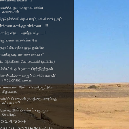
மனைவியை மயக்க...!
மென்பொருள் வல்லுனர்களின்
கவலைகள்...
ிருநெல்வேலி அல்வாவும், மல்லிகைப்பூவும்
ர்க்கரை கசக்குற சர்க்கரை...!!!
ொந்த வீடு....நொந்த வீடு.....!!
ராஜாவைக் காதலிக்காதே
ந்து நிமிடத்தில் முடிந்துவிடும்
ண்திருஷ்டி என்றால் என்ன?*
ில ஆங்கிலக் கொலைகள்! (தமிழில்)
ில்கேட்ஸ் தமிழனாக பிறந்திருந்தால்
பிளாஸ்டிக்'காக மாறும் மெக்டொனால்ட்
(McDonald) உணவு
ண்மையான அன்பு - நெகிழ்வூட்டும்
சிறுகதை
ுஸ்லிம் பெண்கள் முகத்தை மறைப்பது
கட்டாயமா?
ிருக்குர்ஆன் விளக்கம் - ஐயமும்,
தெளிவும்
ACCUPUNCHER
FASTING - GOOD FOR HEALTH