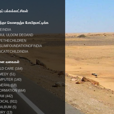
் பக்கக்காட்சிகள்
்தா கொறைஞ்சு போயிறமாட்டிங்க
EINDIA
RUL ULOOM DEOAND
VETHECHILDREN
SLIMFOUNDATIONOFINDIA
UCATECHILDINDIA
னை வகைகள்
ILD CARE
(164)
MEDY
(51)
MPUTER
(140)
NERAL
(18)
FORMATION
(664)
LAM
(442)
DICAL
(911)
 ALBUM
(5)
ORY
(13)