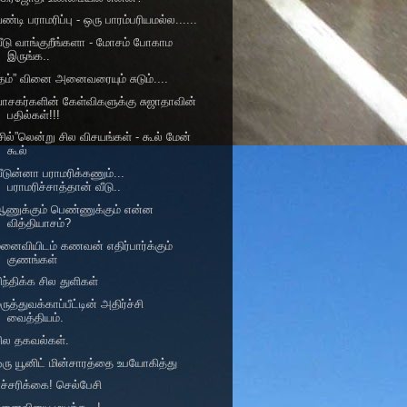
ண்டி பராமரிப்பு - ஒரு பாரம்பரியமல்ல......
ீடு வாங்குறீங்களா - மோசம் போகாம
இருங்க..
தம்” வினை அனைவரையும் சுடும்....
ாசகர்களின் கேள்விகளுக்கு சுஜாதாவின்
பதில்கள்!!!
சில்”லென்று சில விசயங்கள் - கூல் மேன்
கூல்
ீடுன்னா பராமரிக்கணும்...
பராமரிச்சாத்தான் வீடு..
ஆணுக்கும் பெண்ணுக்கும் என்ன
வித்தியாசம்?
னைவியிடம் கணவன் எதிர்பார்க்கும்
குணங்கள்
ிந்திக்க சில துளிகள்
ருத்துவக்காப்பீட்டின் அதிர்ச்சி
வைத்தியம்.
ில தகவல்கள்.
ரு யூனிட் மின்சாரத்தை உபயோகித்து
ச்சரிக்கை! செல்பேசி