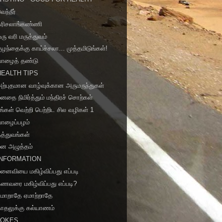
ெந்நீர்
கரிசலாங்கண்ணி
ரு வரி மருத்துவம்
ுழந்தைக்கு காய்ச்சலா... முத்தமிடுங்கள்!
வாழைத் தண்டு
HEALTH TIPS
ற்புதமான வாழ்வுக்கான அருமருந்துகள்
னதை நிமிர்த்தும் மந்திரச் சொற்கள்
ீங்கள் வெற்றி பெற்றிட சில வழிகள் 1
வாழைப்பழம்
த்துவங்கள்
மன அழுத்தம்
INFORMATION
னைவியை மகிழ்விப்பது எப்படி
ணவரை மகிழ்விப்பது எப்படி?
ஏமாறாதே ஏமாற்றாதே
ாதலுக்கு கல்யாணம்
JOKES