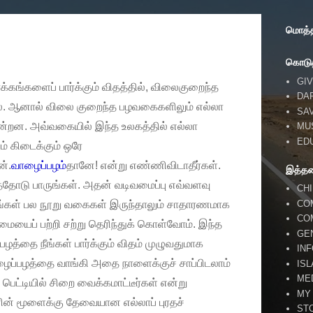
மொத்தப
கொடுத
GIV
்க்கங்களைப் பார்க்கும் விதத்தில், விலைகுறைந்த
DA
ை.
ஆனால் விலை குறைந்த பழவகைகளிலும் எல்லா
SA
ின்றன. அவ்வகையில் இந்த உலகத்தில் எல்லா
MU
ED
ம் கிடைக்கும் ஒரே
ன்.
வாழைப்பழம்
தானே! என்று எண்ணிவிடாதீர்கள்.
இத்த
்தோடு பாருங்கள். அதன் வடிவமைப்பு எவ்வளவு
CH
CO
ங்கள் பல நூறு வகைகள் இருந்தாலும் சாதாரணமாக
CO
மையைப் பற்றி சற்று தெரிந்துக் கொள்வோம். இந்த
GE
பழத்தை நீங்கள் பார்க்கும் விதம் முழுவதுமாக
IN
வாழைப்பழத்தை வாங்கி அதை நாளைக்குச் சாப்பிடலாம்
IS
ME
் பெட்டியில் சிறை வைக்கமாட்டீர்கள் என்று
MY
் மூளைக்கு தேவையான எல்லாப் புரதச்
ST