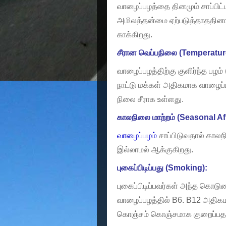
வாழைப்பழத்தை தினமும் சாப்பிட
அமிலத்தன்மை ஏற்படுத்தாததினால
காக்கிறது.
சீரான வெப்பநிலை (Temperatur
வாழைப்பழத்திற்கு குளிர்ந்த பழம்
நாட்டு மக்கள் அதிகமாக வாழைப்
நிலை சீராக உள்ளது.
காலநிலை மாற்றம் (Seasonal Af
வாழைப்பழம்
சாப்பிடுவதால் காலந
இல்லாமல் ஆக்குகிறது.
புகைப்பிடிப்பது (Smoking):
புகைப்பிடிப்பவர்கள் அந்த கொடும
வாழைப்பழத்தில் B6. B12 அதிகமாக
கொஞ்சம் கொஞ்சமாக குறைப்பதால் 