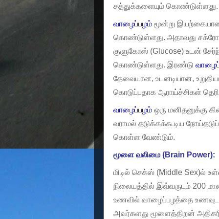
சத்துக்களையும் கொண்டுள்ளது.
வாழைப்பழம்
மூன்று இயற்கையான
கொண்டுள்ளது. அதாவது சக்ரோஸ் 
குளுகோஸ் (Glucose) உடன் சேர்ந
கொண்டுள்ளது. இரண்டு
வாழைப்
தேவையான, உடனடியான, உறுதிய
கொடுப்பதாக ஆராய்ச்சிகள் தெரி
வாழைப்பழம்
ஒரு மனிதனுக்கு கிட
வராமல் தடுக்கக்கூடிய நோய்தடுப்ப
கொள்ள வேண்டும்.
மூளை வலிமை (Brain Power):
மிடில் செக்ஸ் (Middle Sex)ல் 
நிலையத்தில் இவ்வருடம் 200 ம
உணவில் வாழைப்பழத்தை உணவுடன்
அவர்களது மூளைத்திறன் அதிகரி