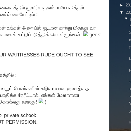
►
20
 உணவகத்தில் குளிர்சாதனம் உபயோகித்தல்
▼
20
்ல் கையேட்டில் :
▼
ப
நீங்கள் உங்கள் அறையில் சூடான காற்று மிதந்து வர
த
்களைக் கட்டுப்படுத்திக் கொள்ளுங்கள்!
ந
UR WAITRESSES RUDE OUGHT TO SEE
(
(
்தில் :
ர
ரிமாறும் பெண்களின் கடுமையான குணத்தை
ப
் பாதிக்க நேரிட்டால், எங்கள் மேளாளரை
க் கொள்வது நல்லது!
‘
ம
i private school:
T PERMISSION.
அ