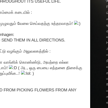
ROUGHOUT ITS USEFUL LIFE.
ம்மைக் கடையில் :
வ
ுழுவதும் வேலை செய்வதற்கு உத்தரவாதம்!
ஒ
க
penhagen:
SEND THEM IN ALL DIRECTIONS.
அ
டு வழங்கும் அலுவலகத்தில் :
ம
ந
ை வாங்கிக் கொண்ண்டு, அவற்றை எல்லா
போம்!
( அட, ஒரு பையை எத்தனை திசைக்கு
த
ுப்புவீங்க..!
)
D FROM PICKING FLOWERS FROM ANY
ம
க