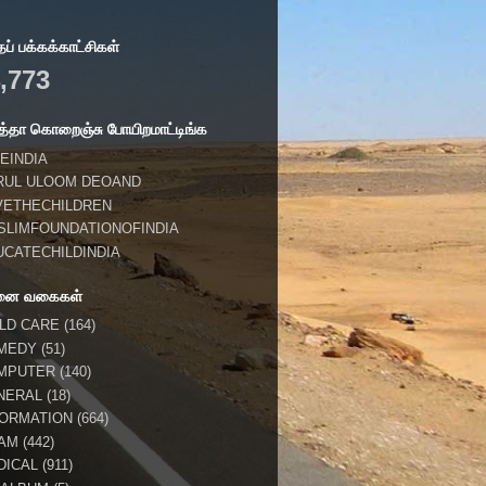
் பக்கக்காட்சிகள்
,773
்தா கொறைஞ்சு போயிறமாட்டிங்க
EINDIA
RUL ULOOM DEOAND
VETHECHILDREN
SLIMFOUNDATIONOFINDIA
UCATECHILDINDIA
னை வகைகள்
ILD CARE
(164)
MEDY
(51)
MPUTER
(140)
NERAL
(18)
FORMATION
(664)
LAM
(442)
DICAL
(911)