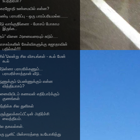
உபத்திரமா?
மகரஜோதி உண்மையில் என்ன?
ண்டி பராமரிப்பு - ஒரு பாரம்பரியமல்ல......
ீடு வாங்குறீங்களா - மோசம் போகாம
இருங்க..
தம்” வினை அனைவரையும் சுடும்....
ாசகர்களின் கேள்விகளுக்கு சுஜாதாவின்
பதில்கள்!!!
சில்”லென்று சில விசயங்கள் - கூல் மேன்
கூல்
ீடுன்னா பராமரிக்கணும்...
பராமரிச்சாத்தான் வீடு..
ஆணுக்கும் பெண்ணுக்கும் என்ன
வித்தியாசம்?
னைவியிடம் கணவன் எதிர்பார்க்கும்
குணங்கள்
ிந்திக்க சில துளிகள்
ருத்துவக்காப்பீட்டின் அதிர்ச்சி
வைத்தியம்.
ில தகவல்கள்.
ரு யூனிட் மின்சாரத்தை உபயோகித்து