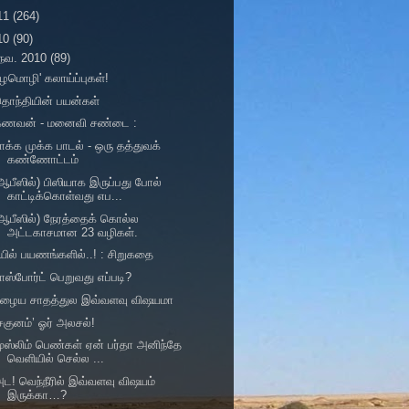
11
(264)
10
(90)
நவ. 2010
(89)
ழமொழி' கலாய்ப்புகள்!
ொந்தியின் பயன்கள்
கணவன் - மனைவி சண்டை :
ாக்க முக்க பாடல் - ஒரு தத்துவக்
கண்ணோட்டம்
ஆபீஸில்) பிஸியாக இருப்பது போல்
காட்டிக்கொள்வது எப...
ஆபீஸில்) நேரத்தைக் கொல்ல
அட்டகாசமான 23 வழிகள்.
யில் பயணங்களில்..! : சிறுகதை
ாஸ்போர்ட் பெறுவது எப்படி?
பழைய சாதத்துல இவ்வளவு விஷயமா
சகுனம்’ ஓர் அலசல்!
ுஸ்லிம் பெண்கள் ஏன் பர்தா அனிந்தே
வெளியில் செல்ல ...
ட! வெந்நீரில் இவ்வளவு விஷயம்
இருக்கா…?