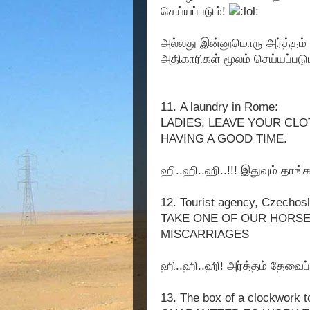
செய்யப்படும்!
அல்லது இன்னுமொரு அர்த்தம் 
அதிகாரிகள் மூலம் செய்யப்படும
11. A laundry in Rome:
LADIES, LEAVE YOUR CL
HAVING A GOOD TIME.
ஹி..ஹி..ஹி..!!! இதுவும் தாங
12. Tourist agency, Czechosl
TAKE ONE OF OUR HORSE
MISCARRIAGES
ஹி..ஹி..ஹி! அர்த்தம் தேவைப
13. The box of a clockwork 