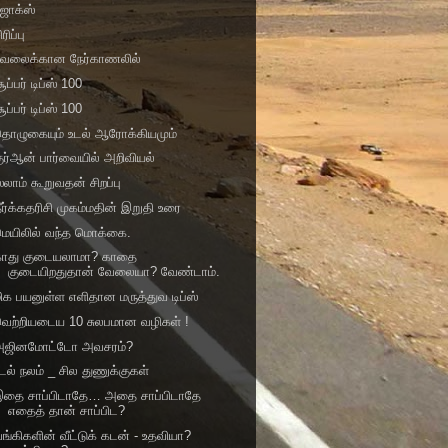
ஜோக்ஸ்
ிரிப்பு
வேலைக்கான நேர்காணலில்
ூப்பர் டிப்ஸ் 100
ூப்பர் டிப்ஸ் 100
தொழுகையும் உடல் ஆரோக்கியமும்
ுர்ஆன் பார்வையில் அறிவியல்
லாம் கூறுவதன் சிறப்பு
ீர்க்கதரிசி முகம்மதின் இறுதி உரை
ெயிலில் வ‌ந்த‌ மொக்கை.
காது குடையலாமா? காதை
குடையிறதுதான் வேலையா? வேண்டாம்.
ிக பயனுள்ள எளிதான மருத்துவ டிப்ஸ்
வெற்றியடைய 10 சுலபமான வழிகள் !
அஜினமோட்டோ அவசரம்?
டல் நலம் _ சில துணுக்குகள்
இதை சாப்பிடாதே… அதை சாப்பிடாதே
எதைத் தான் சாப்பிட?
ங்கிகளின் வீட்டுக் கடன் - உதவியா?