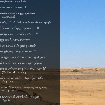
ச்சரிக்கை! செல்பேசி
மனைவியை மயக்க...!
மென்பொருள் வல்லுனர்களின்
கவலைகள்...
ிருநெல்வேலி அல்வாவும், மல்லிகைப்பூவும்
ர்க்கரை கசக்குற சர்க்கரை...!!!
ொந்த வீடு....நொந்த வீடு.....!!
ராஜாவைக் காதலிக்காதே
ந்து நிமிடத்தில் முடிந்துவிடும்
ண்திருஷ்டி என்றால் என்ன?*
ில ஆங்கிலக் கொலைகள்! (தமிழில்)
ில்கேட்ஸ் தமிழனாக பிறந்திருந்தால்
பிளாஸ்டிக்'காக மாறும் மெக்டொனால்ட்
(McDonald) உணவு
ண்மையான அன்பு - நெகிழ்வூட்டும்
சிறுகதை
ுஸ்லிம் பெண்கள் முகத்தை மறைப்பது
கட்டாயமா?
ிருக்குர்ஆன் விளக்கம் - ஐயமும்,
தெளிவும்