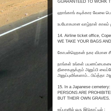
GUARANTEED TO WORK TH
ஹாங்காங் கடிக்கார வேலை பொ
உபயோகமான வாழ்நாள் காலம் ம
14. Airline ticket office, Co
WE TAKE YOUR BAGS AND 
கோபன்ஹெகன் நகர விமான சீட்
நாங்கள் உங்கள் பயணப்பைகள
திசைகளுக்கும் அனுப்பி வைப்
அனுப்புவீங்களாம்.. பிய்த்தா அன
15. In a Japanese cemetery:
PERSONS ARE PROHIBITE
BUT THEIR OWN GRAVES.
ஜப்பானில் ஒரு இடுகாட்டில் :