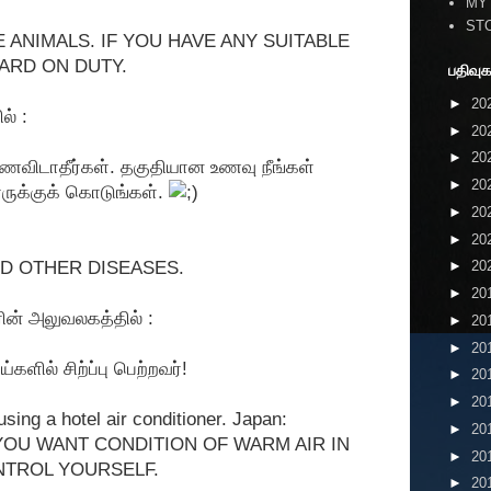
MY
ST
 ANIMALS. IF YOU HAVE ANY SUITABLE
UARD ON DUTY.
பதிவுக
►
20
ல் :
►
20
►
20
உணவிடாதீர்கள். தகுதியான உணவு நீங்கள்
►
20
ளருக்குக் கொடுங்கள்.
►
20
►
20
ND OTHER DISEASES.
►
20
►
20
ரின் அலுவலகத்தில் :
►
20
►
20
ளில் சிற்ப்பு பெற்றவர்!
►
20
►
20
using a hotel air conditioner. Japan:
►
20
YOU WANT CONDITION OF WARM AIR IN
►
20
NTROL YOURSELF.
►
20