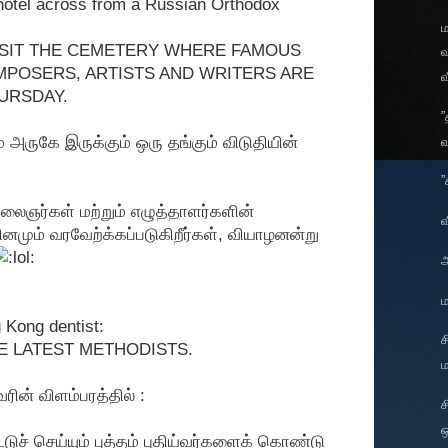
 hotel across from a Russian Orthodox
ISIT THE CEMETERY WHERE FAMOUS
வ
MPOSERS, ARTISTS AND WRITERS ARE
வ
URSDAY.
”
 அருகே இருக்கும் ஒரு தங்கும் விடுதியின்
வ
”
கலைஞர்கள் மற்றும் எழுத்தாளர்களின்
வ
தினமும் வரவேற்க்கப்படுகிறீர்கள், வியாழனன்று
ம
 Kong dentist:
ச
E LATEST METHODISTS.
ம
ரின் விளம்பரத்தில் :
ச
ஒ
்டுச் செய்யும் புத்தம் புதிய்வர்களைக் கொண்டு