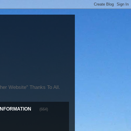
er Website" Thanks To All.
INFORMATION
(664)