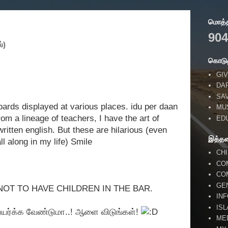
மொத்தப
904
்)
கொடுத
GIV
DA
SA
ards displayed at various places. idu per daan
MU
om a lineage of teachers, I have the art of
ED
written english. But these are hilarious (even
இத்த
l along in my life) Smile
CH
CO
CO
GE
OT TO HAVE CHILDREN IN THE BAR.
IN
IS
யர்க்க வேண்டுமா..! ஆளை விடுங்கள்!
ME