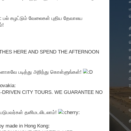
எ
: பல் கழட்டும் வேலைகள் புதிய தேவாலய
்!
த
ச
ச
OTHES HERE AND SPEND THE AFTERNOON
ஐ
க
ச
்களாகவே படித்து அறிந்து கொள்ளுங்கள்!
ப
ovakia:
'
-DRIVEN CITY TOURS. WE GUARANTEE NO
உ
ம
்படுபவர்கள் தனிமடலிடலாம்!
த
toy made in Hong Kong: