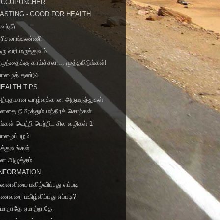
ACCUPUNCHER
FASTING - GOOD FOR HEALTH
ெந்நீர்
கரிசலாங்கண்ணி
ரு வரி மருத்துவம்
ுழந்தைக்கு காய்ச்சலா... முத்தமிடுங்கள்!
வாழைத் தண்டு
HEALTH TIPS
ற்புதமான வாழ்வுக்கான அருமருந்துகள்
னதை நிமிர்த்தும் மந்திரச் சொற்கள்
ீங்கள் வெற்றி பெற்றிட சில வழிகள் 1
வாழைப்பழம்
த்துவங்கள்
மன அழுத்தம்
INFORMATION
னைவியை மகிழ்விப்பது எப்படி
ணவரை மகிழ்விப்பது எப்படி?
ஏமாறாதே ஏமாற்றாதே