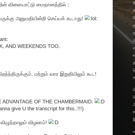
றின் விளையாட்டு மைதானத்தில் :
ச
ுக்கு அனுமதியின்றி செய்யக் கூடாது!
ச
ச
ant:
K, AND WEEKENDS TOO.
க
ஸ
த
ம
ிறந்ந்திருக்கும், மற்றும் வார இறுதியிலும் கூட!
ம
KE ADVANTAGE OF THE CHAMBERMAID.
nna give U the transcript for this..!!!)
உ
ிழுந்தாலும் விழலாம்!
வ