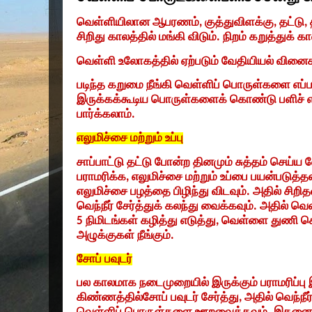
வெள்ளியிலான ஆபரணம்
,
குத்துவிளக்கு
,
தட்டு
,
சிறிது காலத்தில் மங்கி விடும். நிறம் கறுத்துக் க
வெள்ளி உலோகத்தில் ஏற்படும் வேதியியல் வின
படிந்த கறுமை நீங்கி வெள்ளிப் பொருள்களை எப்ப
இருக்கக்கூடிய பொருள்களைக் கொண்டு பளிச் என 
பார்க்கலாம்.
எலுமிச்சை மற்றும் உப்பு
சாப்பாட்டு தட்டு போன்ற தினமும் சுத்தம் செய
பராமரிக்க
,
எலுமிச்சை மற்றும் உப்பை பயன்படுத்தல
எலுமிச்சை பழத்தை பிழிந்து விடவும். அதில் சிறிதள
வெந்நீர் சேர்த்துக் கலந்து வைக்கவும். அதில
5
நிமிடங்கள் கழித்து எடுத்து
,
வெள்ளை துணி கொ
அழுக்குகள் நீங்கும்.
சோப் பவுடர்
பல காலமாக நடைமுறையில் இருக்கும் பராமரிப்பு 
கிண்ணத்தில்சோப் பவுடர் சேர்த்து
,
அதில் வெந்நீர