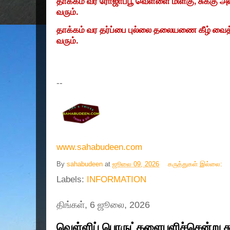
தாக்கம்‌ வர ரோஜாப்பூ வெள்ளை மிளகு
,
சுக்கு அர
வரும்‌.
தாக்கம்‌ வர தர்ப்பை புல்லை தலையணை கீழ்‌ வைத்த
வரும்‌.
--
www.sahabudeen.com
By
sahabudeen
at
ஜூலை 09, 2026
கருத்துகள் இல்லை:
Labels:
INFORMATION
திங்கள், 6 ஜூலை, 2026
வெள்ளிப் பொருட்களைபளிச்சென்று சுத