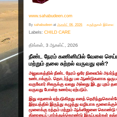
www.sahabudeen.com
By
sahabudeen
at
ஆகஸ்ட் 06, 2026
கருத்துகள் இல்லை:
Labels:
CHILD CARE
திங்கள், 3 ஆகஸ்ட், 2026
நீண்ட நேரம் கணினியில் வேலை செய்ப
மற்றும் தலை சுற்றல் வருவது ஏன்?
அலுவகத்தில் நீண்ட நேரம் ஒரே நிலையில் அமர்ந
உண்டாக்கும். தொடர்ந்து பல ஆண்டுகளாக ஒருபக்
வருவோர் சிலருக்கு வலது அல்லது இடது புறம் தல
வருவது போன்ற உணர்வு ஏற்படும்.
இது எதனால் ஏற்படுகிறது எனத் தெரிந்துகொள்வ
இதயத்தில் இருந்து கழுத்து வழியாக மூளைக்குச் 
மூளைக்கு ரத்தம் மற்றும் ஆக்ஸிஜனை கொண்டு ச
திரையைப் பார்த்துக்கொண்டு இருப்பவர்கள் த