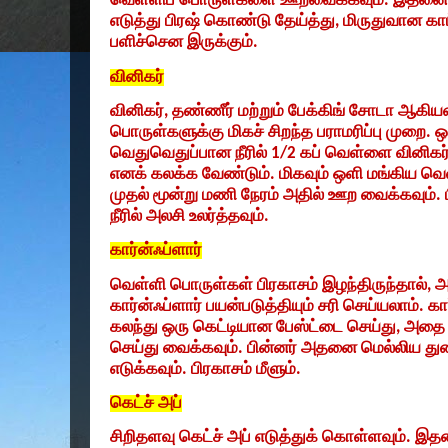
வெள்ளிப் பொருள்களை ஊறவைக்கவும். இதன
எடுத்து பிரஷ் கொண்டு தேய்த்து
,
மிருதுவான காட
பளிச்சென இருக்கும்.
வினிகர்
வினிகர்
,
தண்ணீர் மற்றும் பேக்கிங் சோடா ஆகி
பொருள்களுக்கு மிகச் சிறந்த பராமரிப்பு முறை. 
வெதுவெதுப்பான நீரில்
1/2
கப் வெள்ளை வினிகர
எனக் கலக்க வேண்டும். மிகவும் ஒளி மங்கிய வ
முதல் மூன்று மணி நேரம் அதில் ஊற வைக்கவும். ப
நீரில் அலசி உலர்த்தவும்.
கார்ன்ஃப்ளார்
வெள்ளி பொருள்கள் பிரகாசம் இழந்திருந்தால்
,
அ
கார்ன்ஃப்ளார் பயன்படுத்தியும் சரி செய்யலாம். கா
கலந்து ஒரு கெட்டியான பேஸ்ட்டை செய்து
,
அதை 
செய்து வைக்கவும். பின்னர் அதனை மெல்லிய த
எடுக்கவும். பிரகாசம் மீளும்.
கெட்ச் அப்
சிறிதளவு கெட்ச் அப் எடுத்துக் கொள்ளவும். இ