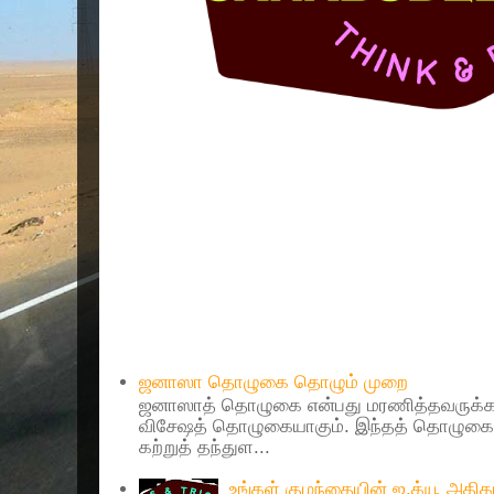
Popular Posts
ஜனாஸா தொழுகை தொழும் முறை
ஜனாஸாத் தொழுகை என்பது மரணித்தவருக்கா
விசேஷத் தொழுகையாகும். இந்தத் தொழுகைய
கற்றுத் தந்துள...
உங்கள் குழந்தையின் ஐ.க்யூ அத