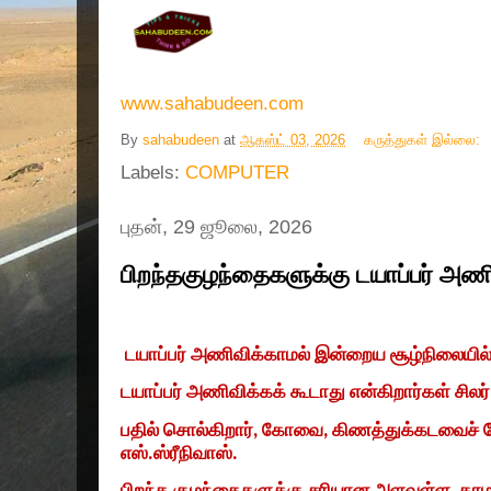
www.sahabudeen.com
By
sahabudeen
at
ஆகஸ்ட் 03, 2026
கருத்துகள் இல்லை:
Labels:
COMPUTER
புதன், 29 ஜூலை, 2026
பிறந்தகுழந்தைகளுக்கு டயாப்பர் அண
டயாப்பர் அணிவிக்காமல் இன்றைய சூழ்நிலையில்
டயாப்பர் அணிவிக்கக் கூடாது என்கிறார்கள் சி
பதில் சொல்கிறார்
,
கோவை
,
கிணத்துக்கடவைச் சே
எஸ்.ஸ்ரீநிவாஸ்.