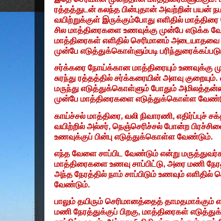
ரத்தத்துடன் கலந்த பின்புதான் அவற்றின் பயன் ந
வயிற்றுக்குள் இருக்கும்போது எளிதில் மாத்தி
சில மாத்திரைகளை உணவுக்கு முன்பே எடுக்க வ
மாத்திரைகள் எளிதில் செரிமானம் அடையாதவை 
முன்பே எடுத்துக்கொள்ளும்படி பரிந்துரைக்கப்படு
சர்க்கரை நோய்க்கான மாத்திரையும் உணவுக்கு முன
சுரந்து ரத்தத்தில் சர்க்கரையின் அளவு குறையும். 
மருந்து எடுத்துக்கொள்ளும் போதும் அமிலத்த
முன்பே மாத்திரைகளை எடுத்துக்கொள்ள வேண்ட
காய்ச்சல் மாத்திரை
,
வலி நிவாரணி
,
எதிர்ப்புச் 
வயிற்றில் அல்சர்
,
நெஞ்செரிச்சல் போன்ற பிரச்சி
உணவுக்குப் பின்பு எடுத்துக்கொள்ள வேண்டும்.
எந்த வேளை சாப்பிட வேண்டும் என்று மருத்துவர்க
மாத்திரைகளை உணவு சாப்பிட்டு
,
அரை மணி நேரத்த
அந்த நேரத்தில் நாம் சாப்பிடும் உணவும் எளிதி
வேண்டும்.
பாலும் தயிரும் செரிமானத்தைத் தாமதமாக்கும் எ
மணி நேரத்துக்குப் பிறகு
,
மாத்திரைகள் எடுத்து