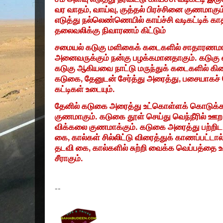
வர வாத‌ம்
,
வா‌ய்‌வு
,
கு‌த்த‌ல் ‌பிர‌ச்‌சினை குணமாகு‌
எடு‌த்து ந‌ல்லெ‌ண்ணெ‌யி‌ல் கா‌ய்‌ச்‌சி வடிக‌ட்டி‌க் கா
தலைவ‌லி‌க்கு ‌நிவாரண‌ம் ‌கி‌ட்டு‌ம்
சமையல் கடுகு மளிகைக் கடைகளில் சாதாரணமாகக
அனைவருக்கும் நன்கு பழக்கமானதாகும். கடுகு
கடுகு ஆகியவை நாட்டு மருந்துக் கடைகளில் க
கடுகை
,
தேனுடன் சேர்த்து அரைத்து
,
பசையாகச் 
கட்டிகள் உடையும்.
தே‌னி‌ல் கடுகை அரை‌த்து‌ உ‌ட்கொ‌ள்ள‌க் கொடு‌க்
குணமாகு‌ம். கடுகை தூ‌ள் செ‌ய்து வெ‌ந்‌நீ‌ரி‌ல் ஊ
‌வி‌க்கலை குணமா‌க்கு‌ம். கடுகை அரை‌த்து ப‌ற்‌றிட ர
கை
,
கா‌ல்க‌ள் ‌சி‌ல்‌லி‌ட்டு ‌விரை‌த்து‌க் காண‌ப்ப‌ட்
தட‌வி கை
,
கா‌ல்க‌ளி‌ல் சு‌ற்‌றி வை‌க்க வெ‌ப்ப‌த்தை 
‌சீராகு‌ம்.
--