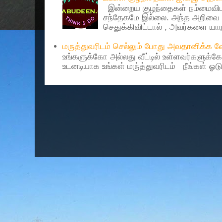
இன்றைய குழந்தைகள் நம்மைவிட 
சந்தேகமே இல்லை. அந்த அறிவை 
செதுக்கிவிட்டால் , அவர்களை யாரா
மருத்துவரிடம் செல்லும் போது அவதானிக்க
உங்களுக்கோ அல்லது வீட்டில் உள்ளவர்களுக்க
உடனடியாக உங்கள் மரு்த்துவரிடம் நீங்கள் ஓடு