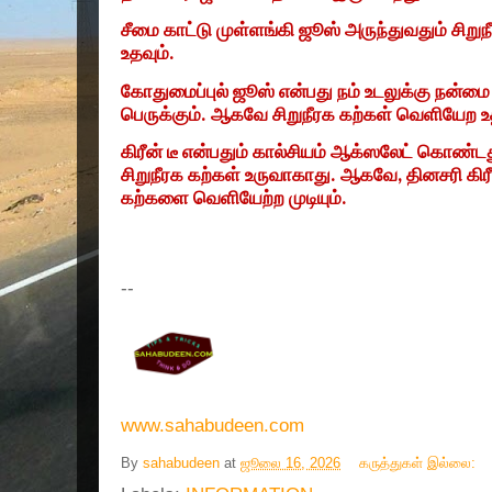
சீமை காட்டு முள்ளங்கி ஜூஸ் அருந்துவதும் சிற
உதவும்.
கோதுமைப்புல் ஜூஸ் என்பது நம் உடலுக்கு நன்மை
பெருக்கும். ஆகவே சிறுநீரக கற்கள் வெளியேற உ
கிரீன் டீ என்பதும் கால்சியம் ஆக்ஸலேட் கொண்
சிறுநீரக கற்கள் உருவாகாது. ஆகவே
,
தினசரி கிரீ
கற்களை வெளியேற்ற முடியும்.
--
www.sahabudeen.com
By
sahabudeen
at
ஜூலை 16, 2026
கருத்துகள் இல்லை: