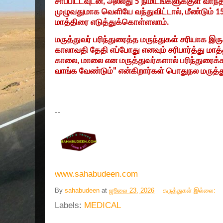
சாப்பிட்டவுடன்
,
அல்லது
5
நிமிடங்களுக்குள் வாந்தி
முழுவதுமாக வெளியே வந்துவிட்டால்
,
மீண்டும்
15
மாத்திரை எடுத்துக்கொள்ளலாம்.
மருத்துவர் பரிந்துரைத்த மருந்துகள் சரியாக இ
காலாவதி தேதி எப்போது எனவும் சரிபார்த்து மா
காலை
,
மாலை என மருத்துவர்களால் பரிந்துரைக்கப்
வாங்க வேண்டும்
"
என்கிறார்கள் பொதுநல மருத்த
--
www.sahabudeen.com
By
sahabudeen
at
ஜூலை 23, 2026
கருத்துகள் இல்லை:
Labels:
MEDICAL