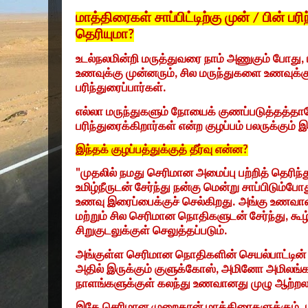
மாத்திரைகள் சாப்பிட்டிற்கு முன் / பின் பர
தெரியுமா
?
உடல்நலமின்றி மருத்துவரை நாம் அணுகும் போது
,
உணவுக்கு முன்னரும்
,
சில மருந்துகளை உணவுக்கு
பரிந்துரைப்பார்கள்.
எல்லா மருந்துகளும் நோயைக் குணப்படுத்தத்த
பரிந்துரைக்கிறார்கள் என்ற குழப்பம் பலருக்கும் இ
இந்தக் குழப்பத்துக்குத் தீர்வு என்ன
?
"
முதலில் நமது செரிமான அமைப்பு பற்றித் தெர
உமிழ்நீருடன் சேர்ந்து நன்கு மென்று சாப்பிடும்
உணவு இரைப்பைக்குச் செல்கிறது. அங்கு உணவ
மற்றும் சில செரிமான நொதிகளுடன் சேர்ந்து
,
கூழ
சிறுகுடலுக்குள் செலுத்தப்படும்.
அங்குள்ள செரிமான நொதிகளின் செயல்பாட்டின்
அதில் இருக்கும் குளுக்கோஸ்
,
அமினோ அமிலங்க
நாளங்களுக்குள் கலந்து உணவானது முழு ஆற்றலா
இதே செரிமான முறைதான் மாத்திரைகளுக்கும். ம