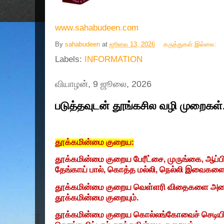
www.sahabudeen.com
By
sahabudeen
at
ஜூலை 13, 2026
கருத்துகள் இல்லை:
Labels:
INFORMATION
வியாழன், 9 ஜூலை, 2026
படுத்தவுடன் தூங்கசில வழி முறைகள்
தூக்கமின்மை குறைய:
தூக்கமின்மை குறைய பேரீட்சை
,
முருங்கை
,
ஆப்பி
தேங்காய்‌ பால்‌
,
கொத்த மல்லி
,
நெல்லி இவைகளை ச
தூக்கமின்மை குறைய வெள்ளரி விதைகளை அரைத்து
தூக்கமின்மை குறையும்‌.
தூக்கமின்மை குறைய கொல்லங்கோவைச்‌ செடியினை