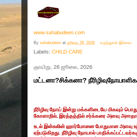
www.sahabudeen.com
By
sahabudeen
at
ஜூலை 29, 2026
கருத்துகள் இல்லை:
Labels:
CHILD CARE
ஞாயிறு, 26 ஜூலை, 2026
மட்டனா?சிக்கனா? நீரிழிவுநோயாளிகள
நீரிழிவு நோய் இன்று மக்களிடையே மிகவும் பொத
கோளாறில்
,
இரத்தத்தில் சர்க்கரை அளவு அசாத
உடல் இன்சுலின் ஹார்மோனை போதுமான அளவு உற்
ஏற்படுகிறது. நீரிழிவு நோயால் பாதிக்கப்பட்டவ