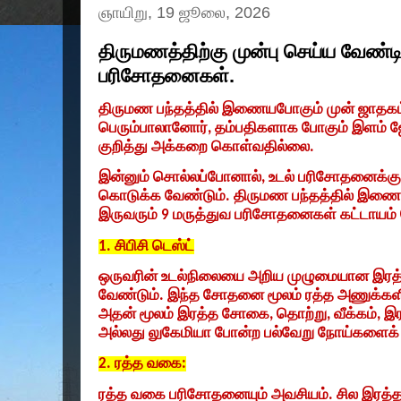
ஞாயிறு, 19 ஜூலை, 2026
திருமணத்திற்கு முன்பு செய்ய வேண்ட
பரிசோதனைகள்.
திருமண பந்தத்தில் இணையபோகும் முன் ஜாதகம் 
பெரும்பாலானோர்
,
தம்பதிகளாக போகும் இளம் ஜ
குறித்து அக்கறை கொள்வதில்லை.
இன்னும் சொல்லப்போனால்
,
உடல் பரிசோதனைக்குத
கொடுக்க வேண்டும். திருமண பந்தத்தில் இணைவ
இருவரும்
9
மருத்துவ பரிசோதனைகள் கட்டாயம் 
1.
சிபிசி டெஸ்ட்
ஒருவரின் உடல்நிலையை அறிய முழுமையான இர
வேண்டும். இந்த சோதனை மூலம் ரத்த அணுக்க
அதன் மூலம் இரத்த சோகை
,
தொற்று
,
வீக்கம்
,
இர
அல்லது லுகேமியா போன்ற பல்வேறு நோய்களைக் க
2.
ரத்த வகை:
ரத்த வகை பரிசோதனையும் அவசியம். சில இரத்தக