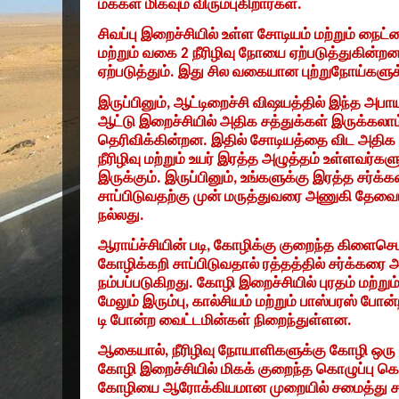
மக்கள் மிகவும் விரும்புகிறார்கள்.
சிவப்பு இறைச்சியில் உள்ள சோடியம் மற்றும் நைட்ரை
மற்றும் வகை
2
நீரிழிவு நோயை ஏற்படுத்துகின்றன.
ஏற்படுத்தும். இது சில வகையான புற்றுநோய்களுக்
இருப்பினும்
,
ஆட்டிறைச்சி விஷயத்தில் இந்த அபா
ஆட்டு இறைச்சியில் அதிக சத்துக்கள் இருக்கலாம
தெரிவிக்கின்றன. இதில் சோடியத்தை விட அதிக
நீரிழிவு மற்றும் உயர் இரத்த அழுத்தம் உள்ளவர்க
இருக்கும். இருப்பினும்
,
உங்களுக்கு இரத்த சர்க்
சாப்பிடுவதற்கு முன் மருத்துவரை அணுகி தே
நல்லது.
ஆராய்ச்சியின் படி
,
கோழிக்கு குறைந்த கிளைசெமிக்
கோழிக்கறி சாப்பிடுவதால் ரத்தத்தில் சர்க்கரை
நம்பப்படுகிறது. கோழி இறைச்சியில் புரதம் மற்ற
மேலும் இரும்பு
,
கால்சியம் மற்றும் பாஸ்பரஸ் போன்ற
டி போன்ற வைட்டமின்கள் நிறைந்துள்ளன.
ஆகையால்
,
நீரிழிவு நோயாளிகளுக்கு கோழி ஒரு 
கோழி இறைச்சியில் மிகக் குறைந்த கொழுப்பு கொ
கோழியை ஆரோக்கியமான முறையில் சமைத்து சாப