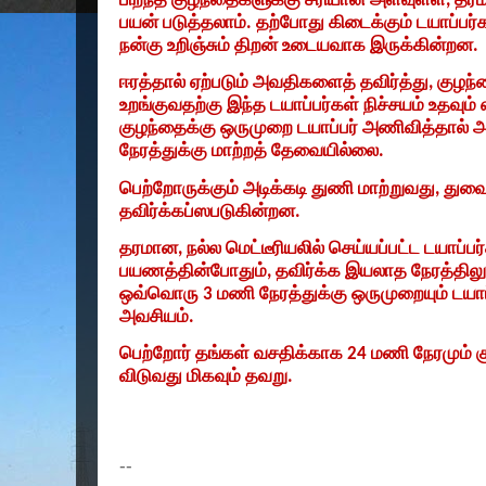
பிறந்த குழந்தைகளுக்கு சரியான அளவுள்ள
,
தரம
பயன் படுத்தலாம். தற்போது கிடைக்கும் டயாப்பர்க
நன்கு உறிஞ்சும் திறன் உடையவாக இருக்கின்றன.
ஈரத்தால் ஏற்படும் அவதிகளைத் தவிர்த்து
,
குழந்
உறங்குவதற்கு இந்த டயாப்பர்கள் நிச்சயம் உதவும்
குழந்தைக்கு ஒருமுறை டயாப்பர் அணிவித்தால்
நேரத்துக்கு மாற்றத் தேவையில்லை.
பெற்றோருக்கும் அடிக்கடி துணி மாற்றுவது
,
துவை
தவிர்க்கப்ஸபடுகின்றன.
தரமான
,
நல்ல மெட்டீரியலில் செய்யப்பட்ட டயாப்
பயணத்தின்போதும்
,
தவிர்க்க இயலாத நேரத்திலு
ஒவ்வொரு
3
மணி நேரத்துக்கு ஒருமுறையும் டயா
அவசியம்.
பெற்றோர் தங்கள் வசதிக்காக
24
மணி நேரமும் க
விடுவது மிகவும் தவறு.
--