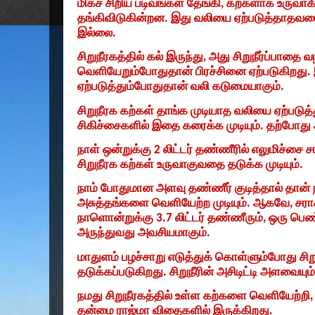
மிகச் சிறிய படிவங்கள் தேங்கி
,
கற்களாக உருவாகி 
தங்கிவிடுகின்றன. இது வலியை ஏற்படுத்தாதவரை
இல்லை.
சிறுநீரகத்தில் கல் இருந்து
,
அது சிறுநீர்ப்பாதை வ
வெளியேறும்போதுதான் பிரச்சினை ஏற்படுகிறது. இ
ஏற்படுத்தும்போதுதான் வலி கடுமையாகும்.
சிறுநீரக கற்கள் தாங்க முடியாத வலியை ஏற்படுத்த
சிகிச்சைகளில் இதை கரைக்க முடியும். தற்போது 
நாள் ஒன்றுக்கு
2
லிட்டர் தண்ணீரில் எலுமிச்சை சா
சிறுநீரக கற்கள் உருவாகுவதை தடுக்க முடியும்.
நாம் போதுமான அளவு தண்ணீர் குடித்தால் தான் ந
அசுத்தங்களை வெளியேற்ற முடியும். ஆகவே
,
சரா
நாளொன்றுக்கு
3.7
லிட்டர் தண்ணீரும்
,
ஒரு பெ
அருந்துவது அவசியமாகும்.
மாதுளம் பழச்சாறு எடுத்துக் கொள்ளும்போது சிறு
தடுக்கப்படுகிறது. சிறுநீரின் அசிடிட்டி அளவையு
நமது சிறுநீரகத்தில் உள்ள கற்களை வெளியேற்றி
தன்மை ராஜ்மா விதைகளில் இருக்கிறது.