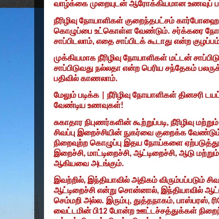
வாழ்க்கை முறையுடன் ஆரோக்கியமான உணவுப் ப
நீரிழிவு நோயாளிகள் குறைந்தபட்சம் கார்போஹைட்ர
கொழுப்பை உட்கொள்ள வேண்டும். சர்க்கரை ந
சாப்பிடலாம்
,
எதை சாப்பிடக் கூடாது என்ற குழப்பம
முக்கியமாக நீரிழிவு நோயாளிகள் மட்டன் சாப்பிட
சாப்பிடுவது நல்லதா என்ற பெரிய சந்தேகம் பலருக
பதிவில் காணலாம்.
மேலும் படிக்க
|
நீரிழிவு நோயாளிகள் தினசரி டயட்
வேண்டிய உணவுகள்!
சுகாதார நிபுணர்களின் கூற்றுப்படி
,
நீரிழிவு மற்
சிவப்பு இறைச்சியின் நுகர்வை குறைக்க வேண்டும
நிறைவுற்ற கொழுப்பு இதய நோய்களை ஏற்படுத்தும்.
இறைச்சி
,
மாட்டிறைச்சி
,
ஆட்டிறைச்சி
,
ஆடு மற்றும்
ஆகியவை அடங்கும்.
இவற்றில்
,
இந்தியாவில் அதிகம் விரும்பப்படும் சி
ஆட்டிறைச்சி என்று சொன்னால்
,
இந்தியாவில் ஆட்
செம்மறி அல்ல. இரும்பு
,
துத்தநாகம்
,
பாஸ்பரஸ்
,
ர
வைட்டமின் பி
12
போன்ற ஊட்டச்சத்துக்கள் நிறைந