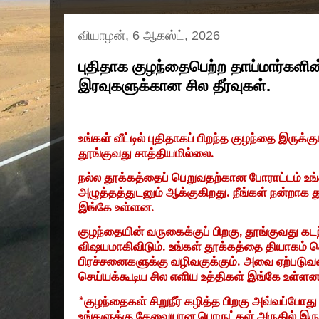
வியாழன், 6 ஆகஸ்ட், 2026
புதிதாக குழந்தைபெற்ற தாய்மார்களின
இரவுகளுக்கான சில தீர்வுகள்.
உங்கள் வீட்டில் புதிதாகப் பிறந்த குழந்தை இருக்
தூங்குவது சாத்தியமில்லை.
நல்ல தூக்கத்தைப் பெறுவதற்கான போராட்டம் 
அழுத்தத்துடனும் ஆக்குகிறது. நீங்கள் நன்றாக தூ
இங்கே உள்ளன.
குழந்தையின் வருகைக்குப் பிறகு
,
தூங்குவது கடந
விஷயமாகிவிடும். உங்கள் தூக்கத்தை தியாகம் செ
பிரச்சனைகளுக்கு வழிவகுக்கும். அவை ஏற்படுவ
செய்யக்கூடிய சில எளிய உத்திகள் இங்கே உள்ளன
*
குழந்தைகள் சிறுநீர் கழித்த பிறகு அவ்வப்போது 
உங்களுக்கு தேவையான பொருட்கள் அருகில் இருந