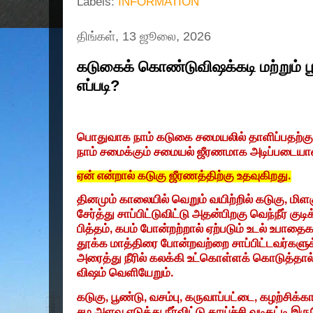
Labels:
INFORMATION
திங்கள், 13 ஜூலை, 2026
கடுகைக் கொண்டுவிஷக்கடி மற்றும் பூ
எப்படி?
பொதுவாக நா‌ம் கடுகை சமைய‌லி‌ல் தா‌ளி‌ப்பத‌ற்கு
நா‌ம் சமை‌க்கு‌ம் சமைய‌ல் ‌ஜீரணமாக அடி‌ப்படையா
ஏ‌ன் எ‌ன்றா‌ல் கடுகு ‌ஜீரண‌த்‌தி‌ற்கு உதவு‌கிறது.
‌தினமு‌ம் காலை‌யி‌ல் வெறு‌ம் வ‌யி‌ற்‌றி‌ல் கடுகு
,
‌மிள
சே‌ர்‌த்து சா‌ப்‌பி‌ட்டு‌வி‌ட்டு அத‌ன்‌பிறகு வெ‌ந்‌நீ‌ர் க
‌பி‌த்த‌ம்
,
கப‌ம் போ‌ன்ற‌ற்றா‌ல் ஏ‌ற்படு‌ம் உட‌ல் உபாதைக‌ள்
தூ‌க்க மா‌த்‌திரை போ‌ன்றவ‌ற்றை சா‌ப்‌பி‌ட்டவ‌ர்களு‌க
அரை‌த்து ‌நீ‌ரி‌ல் கல‌க்‌கி உ‌ட்கொ‌ள்ள‌க் கொடு‌த்தா‌
‌விஷ‌ம் வெ‌ளியேறு‌ம்.
கடுகு
,
பூ‌ண்டு
,
வச‌ம்பு
,
கருவா‌ப்ப‌ட்டை
,
கழ‌ற்‌சி‌க்கா
சம அளவு ‌எடு‌த்து ‌நீ‌ர்‌வி‌ட்டு கா‌ய்‌ச்‌சி வடிக‌ட்டி 