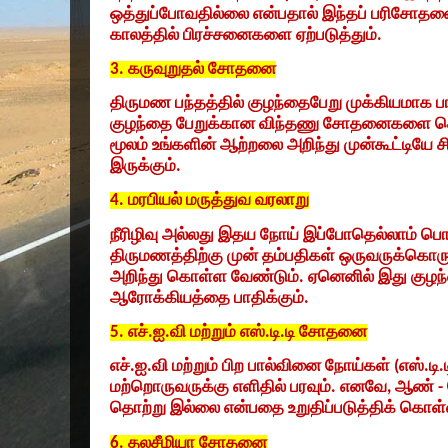
ஒத்துப்போவதில்லை என்பதால் இந்தப் பரிசோதனை
காலத்தில் பிரச்சனைகளை ஏற்படுத்தும்.
3.
கருவுறுதல் சோதனை
திருமண பந்தத்தில் குழந்தைபேறு முக்கியமாக பா
குழந்தை பேறுக்கான விந்தணு சோதனைகளை செ
மூலம் உங்களின் ஆற்றலை அறிந்து முன்கூட்டியே ச
இருக்கும்.
4.
மரபியல் மருத்துவ வரலாறு
நீரிழிவு அல்லது இதய நோய் இப்போதெல்லாம் 
திருமணத்திற்கு முன் தம்பதிகள் ஒருவருக்கொரு
அறிந்து கொள்ள வேண்டும். ஏனெனில் இது குழந்த
ஆரோக்கியத்தை பாதிக்கும்.
5.
எச்.ஐ.வி மற்றும் எஸ்.டி.டி சோதனை
எச்.ஐ.வி மற்றும் பிற பால்வினை நோய்கள் (எஸ்.டி.ட
மற்றொருவருக்கு எளிதில் பரவும். எனவே
,
ஆண் - 
தொற்று இல்லை என்பதை உறுதிப்படுத்திக் கொள்
6.
தலசீமியா சோதனை