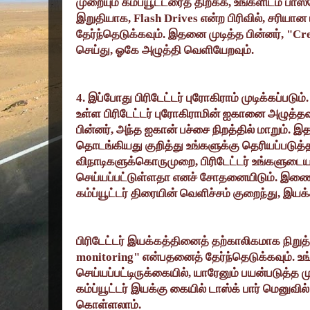
முறையும் கம்ப்யூட்டரைத் திறக்க
,
உங்களிடம் பாஸ்வ
இறுதியாக
, Flash Drives
என்ற பிரிவில்
,
சரியான ய
தேர்ந்தெடுக்கவும். இதனை முடித்த பின்னர்
, "Cr
செய்து
,
ஓகே அழுத்தி வெளியேறவும்.
4.
இப்போது பிரிடேட்டர் புரோகிராம் முடிக்கப்படும்
உள்ள பிரிடேட்டர் புரோகிராமின் ஐகானை அழுத்தவு
பின்னர்
,
அந்த ஐகான் பச்சை நிறத்தில் மாறும். இத
தொடங்கியது குறித்து உங்களுக்கு தெரியப்படுத
விநாடிகளுக்கொருமுறை
,
பிரிடேட்டர் உங்களுடைய
செய்யப்பட்டுள்ளதா எனச் சோதனையிடும். இணைக
கம்ப்யூட்டர் திரையின் வெளிச்சம் குறைந்து
,
இயக்க
பிரிடேட்டர் இயக்கத்தினைத் தற்காலிகமாக நிறுத
monitoring"
என்பதனைத் தேர்ந்தெடுக்கவும். உங்க
செய்யப்பட்டிருக்கையில்
,
யாரேனும் பயன்படுத்த ம
கம்ப்யூட்டர் இயக்கு கையில் டாஸ்க் பார் மெனுவில
கொள்ளலாம்.