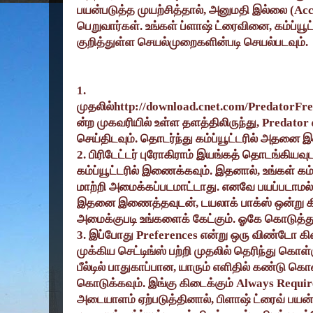
பயன்படுத்த முயற்சித்தால்
,
அனுமதி இல்லை (
Acc
பெறுவார்கள். உங்கள் ப்ளாஷ் ட்ரைவினை
,
கம்ப்யூ
குறித்துள்ள செயல்முறைகளின்படி செயல்படவும்.
1.
முதலில்
http://download.cnet.com/PredatorF
ன்ற முகவரியில் உள்ள தளத்திலிருந்து
, Predator
செய்திடவும். தொடர்ந்து கம்ப்யூட்டரில் அதனை இன
2.
பிரிடேட்டர் புரோகிராம் இயங்கத் தொடங்கியவு
கம்ப்யூட்டரில் இணைக்கவும். இதனால்
,
உங்கள் கம்
மாற்றி அமைக்கப்படமாட்டாது. எனவே பயப்படாமல்
இதனை இணைத்தவுடன்
,
டயலாக் பாக்ஸ் ஒன்று க
அமைக்குபடி உங்களைக் கேட்கும். ஓகே கொடுத்த
3.
இப்போது
Preferences
என்று ஒரு விண்டோ கிட
முக்கிய செட்டிங்ஸ் பற்றி முதலில் தெரிந்து கொள
பீல்டில் பாதுகாப்பான
,
யாரும் எளிதில் கண்டு கொள
கொடுக்கவும். இங்கு கிடைக்கும்
Always Requi
அடையாளம் ஏற்படுத்தினால்
,
பிளாஷ் ட்ரைவ் பயன