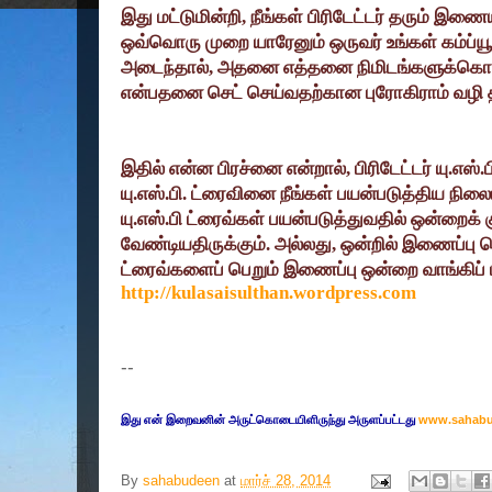
இது மட்டுமின்றி
,
நீங்கள் பிரிடேட்டர் தரும் இண
ஒவ்வொரு முறை யாரேனும் ஒருவர் உங்கள் கம்ப்
அடைந்தால்
,
அதனை எத்தனை நிமிடங்களுக்கொரும
என்பதனை செட் செய்வதற்கான புரோகிராம் வழி தரப
இதில் என்ன பிரச்னை என்றால்
,
பிரிடேட்டர் யு.எஸ
யு.எஸ்.பி. ட்ரைவினை நீங்கள் பயன்படுத்திய நி
யு.எஸ்.பி ட்ரைவ்கள் பயன்படுத்துவதில் ஒன்றைக
வேண்டியதிருக்கும். அல்லது
,
ஒன்றில் இணைப்பு 
ட்ரைவ்களைப் பெறும் இணைப்பு ஒன்றை வாங்கிப் 
http://kulasaisulthan.wordpress.com
--
இது என் இறைவனின் அருட்கொடையிளிருந்து அருளப்பட்டது
www.sahab
By
sahabudeen
at
மார்ச் 28, 2014