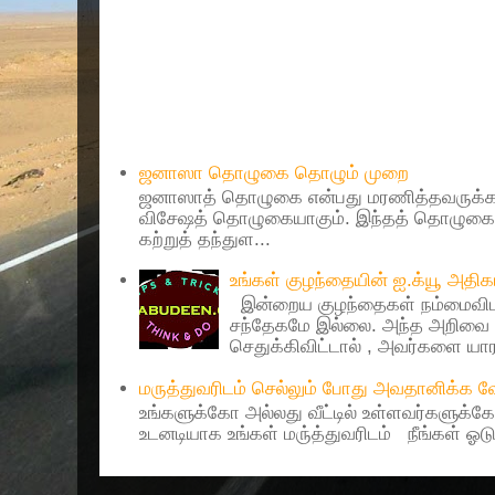
Popular Posts
ஜனாஸா தொழுகை தொழும் முறை
ஜனாஸாத் தொழுகை என்பது மரணித்தவருக்கா
விசேஷத் தொழுகையாகும். இந்தத் தொழுகைய
கற்றுத் தந்துள...
உங்கள் குழந்தையின் ஐ.க்யூ அத
இன்றைய குழந்தைகள் நம்மைவிட 
சந்தேகமே இல்லை. அந்த அறிவை 
செதுக்கிவிட்டால் , அவர்களை யாரா
மருத்துவரிடம் செல்லும் போது அவதானிக்க
உங்களுக்கோ அல்லது வீட்டில் உள்ளவர்களுக்க
உடனடியாக உங்கள் மரு்த்துவரிடம் நீங்கள் ஓடு