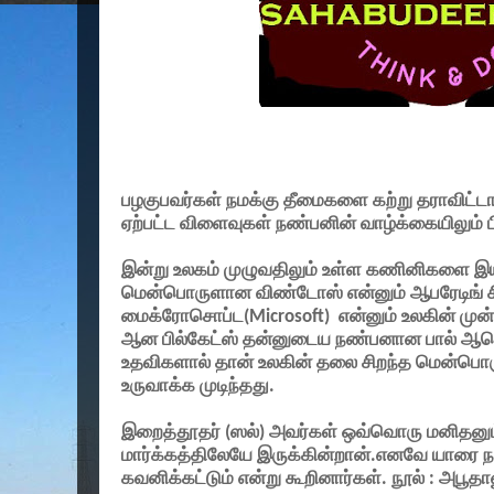
பழகுபவர்கள் நமக்கு தீமைகளை கற்று தராவிட்டா
ஏற்பட்ட விளைவுகள் நண்பனின் வாழ்க்கையிலும் ப
இன்று உலகம் முழுவதிலும் உள்ள கணினிகளை இய
மென்பொருளான விண்டோஸ் என்னும் ஆபரேடிங் ச
மைக்ரோசொப்ட(
Microsoft)
என்னும் உலகின் மு
ஆன பில்கேட்ஸ் தன்னுடைய நண்பனான பால் ஆலெ
உதவிகளால் தான் உலகின் தலை சிறந்த மென்பொர
உருவாக்க முடிந்தது.
இறைத்தூதர் (ஸல்) அவர்கள் ஒவ்வொரு மனிதனு
மார்க்கத்திலேயே இருக்கின்றான்.எனவே யாரை 
கவனிக்கட்டும் என்று கூறினார்கள். நூல் : அபூதா