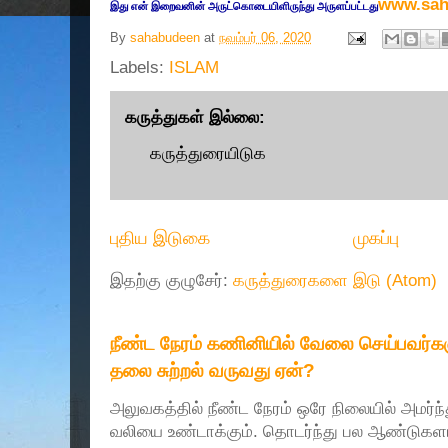
www.sah
இது எ
ன் இறை
வனின் அருட்
கொடையிளிருந்து அருளப்பட்டது
By
sahabudeen
at
நவம்பர் 06, 2020
Labels:
ISLAM
கருத்துகள் இல்லை:
கருத்துரையிடுக
புதிய இடுகை
முகப்பு
இதற்கு குழுசேர்:
கருத்துரைகளை இடு (Atom)
நீண்ட நேரம் கணினியில் வேலை செய்பவர்களு
தலை சுற்றல் வருவது ஏன்?
அலுவகத்தில் நீண்ட நேரம் ஒரே நிலையில் அமர்ந
வலியை உண்டாக்கும். தொடர்ந்து பல ஆண்டுகளா