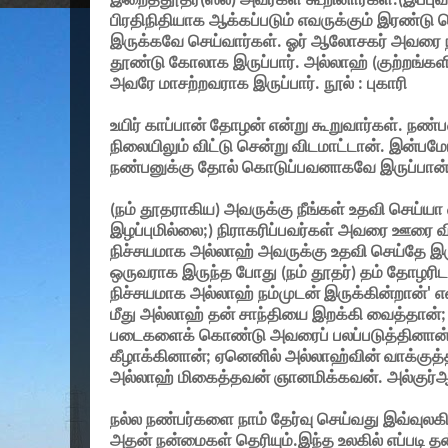
இறைத்தூதர்(ஸல்) அவர்கள் கூறினார்கள்.(இப்ப
பிரதிநிதியாக ஆக்கப்படும் எவருக்கும் இரண்
இருக்கவே செய்வார்கள். ஓர் ஆலோசகர் அவரை நன
தூண்டு கோலாக இருப்பார். அல்லாஹ் (குற்றங்க
அவரே மாசற்றவராக இருப்பார். நூல் : புகாரி
உயிர் காப்பான் தோழன் என்று கூறுவார்கள். ந
நிலையிலும் விட்டு சென்று விடமாட்டான். இன்பமோ
நண்பனுக்கு தோல் கொடுப்பவனாகவே இருப்பான்
(
நம் தூதராகிய) அவருக்கு நீங்கள் உதவி செய்யா
இழப்புமில்லை
;)
நிராகரிப்பவர்கள் அவரை ஊரை வ
நிச்சயமாக அல்லாஹ் அவருக்கு உதவி செய்தே இர
ஒருவராக இருந்த போது (நம் தூதர்) தம் தோழரிட
நிச்சயமாக அல்லாஹ் நம்முடன் இருக்கின்றான்
'
எ
மீது அல்லாஹ் தன் சாந்தியை இறக்கி வைத்தான்
படைகளைக் கொண்டு அவரைப் பலப்படுத்தினான
கீழாக்கினான்
;
ஏனெனில் அல்லாஹ்வின் வாக்குத்த
அல்லாஹ் மிகைத்தவன் ஞானமிக்கவன். அல்குர்
நல்ல நண்பர்களை நாம் தேர்வு செய்வது இவ்வுலகில
அதன் நன்மைகள் தெரியும்.இந்த உலகில் எப்படி