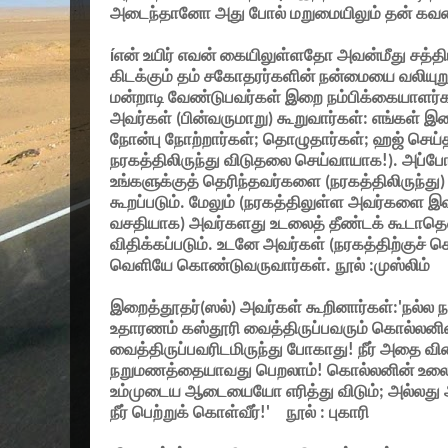
அடைந்தானோ அது போல் மறுமையிலும் தன் கவ
í
என் உயிர் எவன் கையிலுள்ளதோ அவன்மீது சத்தி
கிடக்கும் தம் சகோதரர்களின் நன்மையை வலியுற
மன்றாடி வேண்டுபவர்கள் இறை நம்பிக்கையாளர
அவர்கள் (பின்வருமாறு) கூறுவார்கள்: எங்கள் 
நோன்பு நோற்றார்கள்
;
தொழுதார்கள்
;
ஹஜ் செய்
நரகத்திலிருந்து விடுதலை செய்வாயாக!). அப்ப
உங்களுக்குத் தெரிந்தவர்களை (நரகத்திலிருந்து
கூறப்படும். மேலும் (நரகத்திலுள்ள அவர்களை 
வசதியாக) அவர்களது உடலைத் தீண்டக் கூடாதென
விதிக்கப்படும். உடனே அவர்கள் (நரகத்திற்குச
வெளியே கொண்டுவருவார்கள். நூல் :முஸ்லிம்
இறைத்தூதர்(ஸல்) அவர்கள் கூறினார்கள்:
'
நல்ல ந
உதாரணம் கஸ்தூரி வைத்திருப்பவரும் கொல்லனின
வைத்திருப்பவரிடமிருந்து போகாது! நீர் அதை வ
நறுமணத்தையாவது பெறலாம்! கொல்லனின் உலை
உம்முடைய ஆடையையோ எரித்து விடும்
;
அல்லது
நீர் பெற்றுக் கொள்வீர்!
'
நூல் : புகாரி