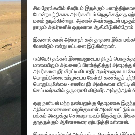
சில நேரங்களில் சிலரிடம் இருக்கும் பணத்திற்
போன்றவற்றிகாக அவர்களிடம் நெருக்கத்தை ஏற்
மனம் துடிக்கின்றது. ஆனால் அவர்களுடன் பழகு
நாமும் அவர்களில் ஒருவராக ஆகிவிடுகின்றோம்
இதனால் தான் அல்லாஹ் தன் தூதரை இந்த மக்களோ
வேண்டும் என்று கட்டளை இடுகின்றான்.
(
நபியே!) தங்கள் இறைவனுடைய திருப் பொருத்தத
மாலையிலும் அவனை(ப் பிரார்த்தித்து) அழைத்த
அவர்களை நீர் விரட்டி விடாதீர் அவர்களுடைய கேள்
பொறுப்பில்லை உம்முடைய கேள்வி கணக்குப் பற்ற
பொறுப்புமில்லை - எனவே நீர் அவர்களை விரட்டி வி
செய்பவர்களில் ஒருவராகி விடுவீர். அல்குர்ஆன்
6
ஒரு நண்பன் மற்ற நண்பனுக்கு தோழனாக இருந்து 
ஆலோசனைகளை வழங்குவான் அவன் காட்டும் வழி 
பக்கம் அழைத்து செல்வதாகவும் இருக்கும். இதன
தூதருக்கும் ஆலோசகரை ஏற்படுத்தி உள்ளான்.