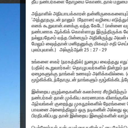
தீய நண்பர்களை தோழமை கொண்டதால் மறுமை நாள
அந்நாளில் அநியாயக்காரன் தன்னிருகைகளையும்
'
அத்தூதருடன் நானும்
(
நேரான) வழியை எடுத்து
எனக் கூறுவான்.எனக்கு வந்த கேடே! (என்னை 
நண்பனாக ஆக்கிக் கொள்ளாது இருந்திருக்க 
நல்லுபதேசம் வந்த பின்னரும் அதிலிருந்து அவ
மேலும் ஷைத்தான் மனிதனுக்கு மிகவும் சதி செ
புலம்புவான்.)
அல்குர்ஆன்
25 : 27 - 29
உங்களை ஸகர் (நரகத்தில்) நுழைய வைத்தது எது
(பதில்) கூறுவார்கள்: தொழுபவர்களில் நின்றும் ந
ஏழைகளுக்கு நாங்கள் உணவும் அளிக்கவில்லை. (
மூழ்கிக்கிடந்தோருடன் நாங்களும் மூழ்கிக்கிடந்
இன்றைய குழந்தைகளின் கலாச்சார சீரழிவிற்கும் 
நண்பர்கள் தான் முக்கிய காரணமாக விளங்குகின்
ஆர்வங்கள் குறைந்து முகநூல்களில் நேரங்களை
பாவனை அனைத்திலும் ஒரு நடிகனின் அல்லது ஒர
பிரதிபலிப்பது தான் இன்றைய இஞைர்களின் வாழ்