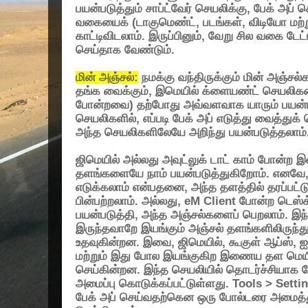
பயன்படுத்தும் சாப்ட்வேர் செயலிக்கு
,
பேக் அப் 
வகையைக் (டாகுமெண்ட்
,
படங்கள்
,
விடியோ மற்ற
காட்டிவிடலாம். இருப்பினும்
,
வேறு சில வகை டேட்ட
செய்தாக வேண்டும்.
மின் அஞ்சல்:
நமக்கு வந்திருக்கும் மின் அஞ்சல்
தங்க வைக்கும்
,
இமெயில் க்ளையண்ட் செயலிகளை
போன்றவை) தற்போது அவ்வளவாக யாரும் பயன்
செயலிகளில்
,
எப்படி பேக் அப் எடுத்து வைத்த
அந்த செயலிகளிலேயே அறிந்து பயன்படுத்தலாம்
ஜிமெயில் அல்லது அவுட்லுக் டாட் காம் போன்ற
தளங்களையே நாம் பயன்படுத்துகிறோம். எனவே
எடுக்கலாம் என்பதனை
,
அந்த தளத்தில் தரப்பட
பின்பற்றலாம். அல்லது
, eM Client
போன்ற டெஸ்க்
பயன்படுத்தி
,
அந்த அஞ்சல்களைப் பெறலாம். இந
இருந்தவாறே இயங்கும் அஞ்சல் தளங்களிலிருந்
உதவுகின்றன. இவை
,
ஜிமெயில்
,
கூகுள் ஆப்ஸ்
,
ஐ
மற்றும் இது போல இயங்குகிற இணைய தள மெயி
செய்கின்றன. இந்த செயலியில் தொடர்ச்சியாக பேக
அமைப்பு கொடுக்கப்பட்டுள்ளது.
Tools > Sett
பேக் அப் செய்வதற்கென ஒரு போல்டரை அமைத்