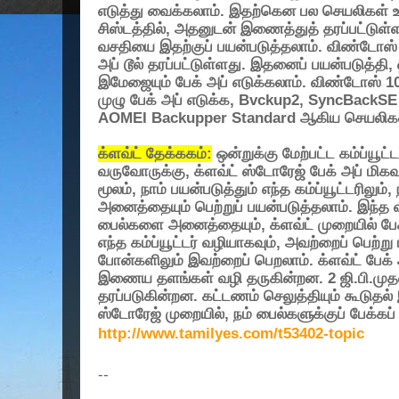
எடுத்து வைக்கலாம். இதற்கென பல செயலிகள்
சிஸ்டத்தில்
,
அதனுடன் இணைத்துத் தரப்பட்டுள
வசதியை இதற்குப் பயன்படுத்தலாம். விண்டோஸ
அப் டூல் தரப்பட்டுள்ளது. இதனைப் பயன்படுத்தி
,
இமேஜையும் பேக் அப் எடுக்கலாம். விண்டோஸ்
1
முழு பேக் அப் எடுக்க
, Bvckup2, SyncBackSE
AOMEI Backupper Standard
ஆகிய செயலிகள
க்ளவ்ட் தேக்ககம்:
ஒன்றுக்கு மேற்பட்ட கம்ப்யூட
வருவோருக்கு
,
க்ளவ்ட் ஸ்டோரேஜ் பேக் அப் மிக
மூலம்
,
நாம் பயன்படுத்தும் எந்த கம்ப்யூட்டரிலும்
,
அனைத்தையும் பெற்றுப் பயன்படுத்தலாம். இந்த வச
பைல்களை அனைத்தையும்
,
க்ளவ்ட் முறையில் பே
எந்த கம்ப்யூட்டர் வழியாகவும்
,
அவற்றைப் பெற்று ப
போன்களிலும் இவற்றைப் பெறலாம். க்ளவ்ட் பேக்
இணைய தளங்கள் வழி தருகின்றன.
2
ஜி.பி.மு
தரப்படுகின்றன. கட்டணம் செலுத்தியும் கூடுதல் 
ஸ்டோரேஜ் முறையில்
,
நம் பைல்களுக்குப் பேக்கப்
http://www.tamilyes.com/t53402-topic
--