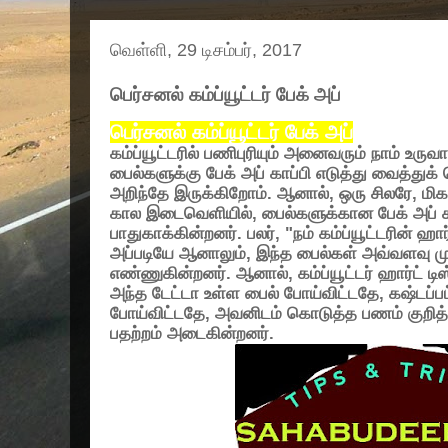
வெள்ளி, 29 டிசம்பர், 2017
பெர்சனல் கம்ப்யூட்டர் பேக் அப்
பெர்சனல் கம்ப்யூட்டர் பேக் அப்
கம்ப்யூட்டரில் பணிபுரியும் அனைவரும் நாம் உருவ
பைல்களுக்கு பேக் அப் காப்பி எடுத்து வைத்த
அறிந்தே இருக்கிறோம். ஆனால்
,
ஒரு சிலரே
,
மிக
கால இடைவெளியில்
,
பைல்களுக்கான பேக் அப் 
பாதுகாக்கின்றனர். பலர்
, "
நம் கம்ப்யூட்டரின் ஹா
அப்படியே ஆனாலும்
,
இந்த பைல்கள் அவ்வளவு மு
எண்ணுகின்றனர். ஆனால்
,
கம்ப்யூட்டர் ஹார்ட் ட
அந்த டேட்டா உள்ள பைல் போய்விட்டதே
,
கஷ்டப்ப
போய்விட்டதே
,
அவனிடம் கொடுத்த பணம் குறித்
பதற்றம் அடைகின்றனர்.