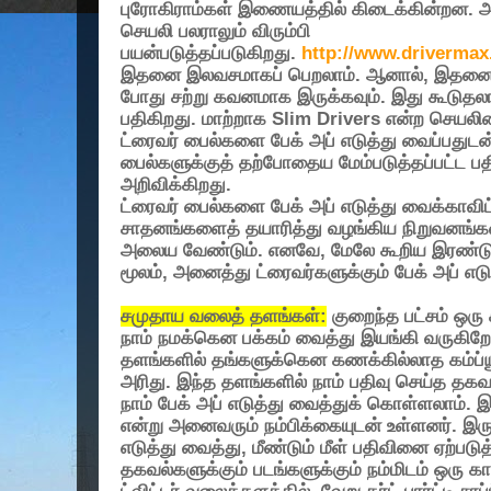
புரோகிராம்கள் இணையத்தில் கிடைக்கின்றன. அ
செயலி பலராலும் விரும்பி
பயன்படுத்தப்படுகிறது.
http://www.drivermax
இதனை இலவசமாகப் பெறலாம். ஆனால்
,
இதனை உங
போது சற்று கவனமாக இருக்கவும். இது கூடுதலாக
பதிகிறது. மாற்றாக
Slim Drivers
என்ற செயலிய
ட்ரைவர் பைல்களை பேக் அப் எடுத்து வைப்பதுடன
பைல்களுக்குத் தற்போதைய மேம்படுத்தப்பட்ட பதி
அறிவிக்கிறது.
ட்ரைவர் பைல்களை பேக் அப் எடுத்து வைக்காவிட
சாதனங்களைத் தயாரித்து வழங்கிய நிறுவனங
அலைய வேண்டும். எனவே
,
மேலே கூறிய இரண்ட
மூலம்
,
அனைத்து ட்ரைவர்களுக்கும் பேக் அப் எடு
சமுதாய வலைத் தளங்கள்:
குறைந்த பட்சம் ஒ
நாம் நமக்கென பக்கம் வைத்து இயங்கி வருகிறோம். 
தளங்களில் தங்களுக்கென கணக்கில்லாத கம்ப்ய
அரிது. இந்த தளங்களில் நாம் பதிவு செய்த தகவ
நாம் பேக் அப் எடுத்து வைத்துக் கொள்ளலாம். 
என்று அனைவரும் நம்பிக்கையுடன் உள்ளனர். இருப
எடுத்து வைத்து
,
மீண்டும் மீள் பதிவினை ஏற்படு
தகவல்களுக்கும் படங்களுக்கும் நம்மிடம் ஒரு கா