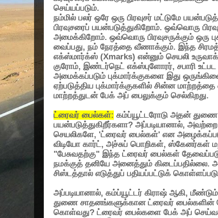
செய்யப்படும்.
நம்மில் பலர் ஒரே ஒரு பிரவுசர் மட்டுமே பயன்படு
பிரவுசரைப் பயன்படுத்துகிறோம். ஒவ்வொரு பிரவுச
அமைக்கிறோம். ஒவ்வொரு பிரவுசருக்கும் ஒரு புக்
வைப்பது
,
நம் நேரத்தை வீணாக்கும். இந்த சிரம
எக்ஸ்மார்க்ஸ்
(Xmarks)
என்னும் செயலி உருவாக்
குரோம்
,
இண்டர்நெட் எக்ஸ்புளோரர்
,
சபாரி உட்பட
அமைக்கப்படும் புக்மார்க்குகளை இது ஒருங்கிணை
ஏற்படுத்திய புக்மார்க்குகளில் சின்ன மாற்றத்தை
மாற்றத்துடன் பேக் அப் பைலுக்கும் செல்கிறது.
ட்ரைவர் பைல்கள்
:
கம்ப்யூட்டரோடு அதன் து
பயன்படுத்துகிறீர்களா
?
அப்படியானால்
,
அவற்றை
செயலிகளே
, '
ட்ரைவர் பைல்கள்
'
என அழைக்கப்படு
விடியோ கார்ட்
,
அச்சுப் பொறிகள்
,
ஸ்கேனர்கள் ம
"
பேசுவதற்கு
"
இந்த ட்ரைவர் பைல்கள் தேவைப்பட
நமக்குத் தனியே அனைத்தும் கிடைப்பதில்லை
சிஸ்டத்தால் எடுத்துப் பதியப்பட்டுக் கொள்ளப்பட
அப்படியானால்
,
கம்ப்யூட்டர் கிராஷ் ஆகி
,
மீண்டும
துணை சாதனங்களுக்கான ட்ரைவர் பைல்களின் த
கொள்வது
?
ட்ரைவர் பைல்களை பேக் அப் செய்வத