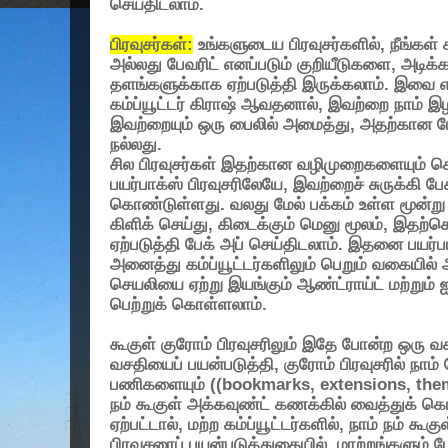
செய்திடலாம்.
பிரவுசர்கள்
:
உங்களுடைய பிரவுசர்களில்
,
நீங்கள்
அல்லது பேவரிட் எனப்படும் குறியீடுகளை
,
அடிக்க
தளங்களுக்காக ஏற்படுத்தி இருக்கலாம். இவை எப
கம்ப்யூட்டர் கிராஷ் ஆவதனால்
,
இவற்றை நாம் இழ
இவற்றையும் ஒரு பைலில் அமைத்து
,
அதற்கான பே
நல்லது.
சில பிரவுசர்கள் இதற்கான வழிமுறைகளையும்
பயர்பாக்ஸ் பிரவுசரிலேயே
,
இவற்றைச் சுருக்கி பே
கொண்டுள்ளது. வலது மேல் பக்கம் உள்ள மூன்ற
கிளிக் செய்து
,
கிடைக்கும் மெனு மூலம்
,
இதற்கெ
ஏற்படுத்தி பேக் அப் செய்திடலாம். இதனை பயர்
அனைத்து கம்ப்யூட்டர்களிலும் பெறும் வகையில் 
செயலியை ஏற்று இயங்கும் ஆண்ட்ராய்ட் மற்றும
பெற்றுக் கொள்ளலாம்.
கூகுள் குரோம் பிரவுசரிலும் இதே போன்ற ஒரு வச
வசதியைப் பயன்படுத்தி
,
குரோம் பிரவுசரில் நா
பணிகளையும் ((
bookmarks, extensions, the
நம் கூகுள் அக்கவுண்ட் கணக்கில் வைத்துக் கொ
ஏற்பட்டால்
,
மற்ற கம்ப்யூட்டர்களில்
,
நாம் நம் கூகு
பிரவுசரைப் பயன்படுத்துகையில்
,
மாற்றங்களும் ப