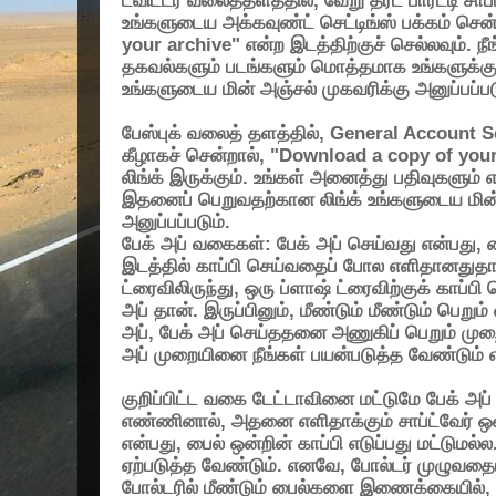
ட்விட்டர் வலைத்தளத்தில்
,
வேறு தர்ட் பார்ட்டி ச
உங்களுடைய அக்கவுண்ட் செட்டிங்ஸ் பக்கம் சென்
your archive"
என்ற இடத்திற்குச் செல்லவும். 
தகவல்களும் படங்களும் மொத்தமாக உங்களுக்குக
உங்களுடைய மின் அஞ்சல் முகவரிக்கு அனுப்பப்பட
பேஸ்புக் வலைத் தளத்தில்
, General Account S
கீழாகச் சென்றால்
, "Download a copy of you
லிங்க் இருக்கும். உங்கள் அனைத்து பதிவுகளும் எ
இதனைப் பெறுவதற்கான லிங்க் உங்களுடைய மின்
அனுப்பப்படும்.
பேக் அப் வகைகள்:
பேக் அப் செய்வது என்பது
,
இடத்தில் காப்பி செய்வதைப் போல எளிதானதுதான
ட்ரைவிலிருந்து
,
ஒரு ப்ளாஷ் ட்ரைவிற்குக் காப்ப
அப் தான். இருப்பினும்
,
மீண்டும் மீண்டும் பெறும் 
அப்
,
பேக் அப் செய்ததனை அணுகிப் பெறும் ம
அப் முறையினை நீங்கள் பயன்படுத்த வேண்டும் 
குறிப்பிட்ட வகை டேட்டாவினை மட்டுமே பேக் அப
எண்ணினால்
,
அதனை எளிதாக்கும் சாப்ட்வேர் ஒன
என்பது
,
பைல் ஒன்றின் காப்பி எடுப்பது மட்டும
ஏற்படுத்த வேண்டும். எனவே
,
போல்டர் முழுவதையு
போல்டரில் மீண்டும் பைல்களை இணைக்கையில்
,