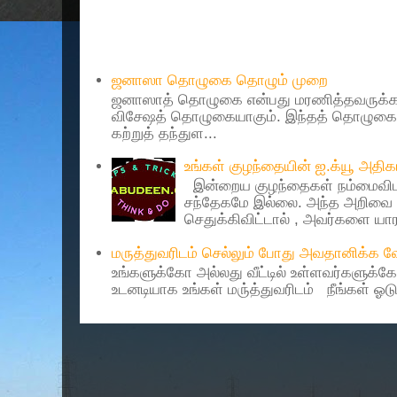
Popular Posts
ஜனாஸா தொழுகை தொழும் முறை
ஜனாஸாத் தொழுகை என்பது மரணித்தவருக்கா
விசேஷத் தொழுகையாகும். இந்தத் தொழுகைய
கற்றுத் தந்துள...
உங்கள் குழந்தையின் ஐ.க்யூ அத
இன்றைய குழந்தைகள் நம்மைவிட 
சந்தேகமே இல்லை. அந்த அறிவை 
செதுக்கிவிட்டால் , அவர்களை யாரா
மருத்துவரிடம் செல்லும் போது அவதானிக்க
உங்களுக்கோ அல்லது வீட்டில் உள்ளவர்களுக்க
உடனடியாக உங்கள் மரு்த்துவரிடம் நீங்கள் ஓடு