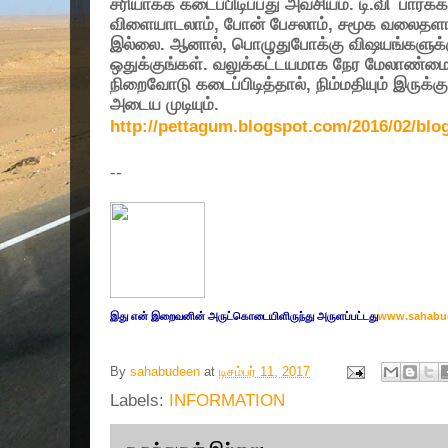
சரியாகக் கடைப்பிடிப்பது அவசியம். டி.வி
பார்க்
விளையாடலாம்
,
போன் பேசலாம்
,
சமூக வலைதளங
இல்லை. ஆனால்
,
பொழுதுபோக்கு விஷயங்களுக்கு 
ஒதுக்குங்கள். வலுக்கட்டயமாக நேர மேலாண்மை
நிறைவோடு கடைப்பிடித்தால்
,
நிம்மதியும் இருக்கு
அடைய முடியும்.
http://pettagum.blogspot.com/2016/02/blo
--
இது எ
ன் இறை
வனின் அருட்
கொடையிளிருந்து அருளப்பட்டது
www.sahabu
By
sahabudeen
at
டிசம்பர் 11, 2017
Labels:
INFORMATION