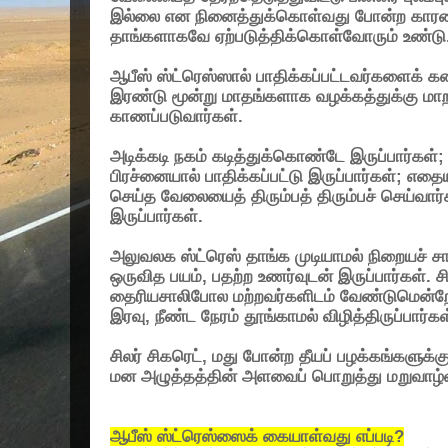
இல்லை என நினைத்துக்கொள்வது போன்ற கார
தாங்களாகவே ஏற்படுத்திக்கொள்வோரும் உண்டு
ஆபீஸ் ஸ்ட்ரெஸ்ஸால் பாதிக்கப்பட்டவர்களைக் கண்ட
இரண்டு மூன்று மாதங்களாக வழக்கத்துக்கு ம
காணப்படுவார்கள்.
அடிக்கடி நகம் கடித்துக்கொண்டே இருப்பார்கள்
; 
பிரச்னையால் பாதிக்கப்பட்டு இருப்பார்கள்
;
எதையா
செய்த வேலையைத் திரும்பத் திரும்பச் செய்வார்
இருப்பார்கள்.
அலுவலக ஸ்ட்ரெஸ் தாங்க முடியாமல் நிறையச் சாப
ஒருவித பயம்
,
பதற்ற உணர்வுடன் இருப்பார்கள். 
தைரியசாலிபோல மற்றவர்களிடம் வேண்டுமென்றே 
இரவு
,
நீண்ட நேரம் தூங்காமல் விழித்திருப்பார்கள
சிலர் சிகரெட்
,
மது போன்ற தீயப் பழக்கங்களுக்க
மன அழுத்தத்தின் அளவைப் பொறுத்து மறுவாழ்வ
ஆபீஸ் ஸ்ட்ரெஸ்ஸைக் கையாள்வது எப்படி
?