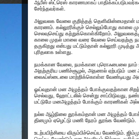
ஆபீஸ் ஸ்ட்ரெஸ் காரணமாகப் பாதிக்கப்படுபவர்க
சேர்ந்தவர்கள்.
அலுவலக வேலை குறித்தத் தெளிவின்மைதான் ம
காரணம். கல்லூரிக்குச் செல்லும்போது காலை ம
செலவுசெய்து கற்றுக்கொள்கிறோம். அலுவலகத்த
காலை முதல் மாலை வரை வேலை செய்வதற்கு நம
தருகிறது என்பது மட்டும்தான் கல்லூரி முடித்த
புரிதலாக உள்ளது.
நமக்கான வேலை
,
நமக்கான புரொஃபைலை நாம் 
அதற்குரிய பணிச்சூழல்
,
அதனால் ஏற்படும்
மன அ
லைஃப்ஸ்டைலை மாற்றிக்கொள்ள வேண்டியது அவ
ஓய்வுதான் மன அழுத்தம் போக்குவதற்கான சிறந்
செல்வது
,
ஹோட்டலில் சென்று சாப்பிடுவது
,
நண்
மட்டுமே மனஅழுத்தம் போக்கும் காரணிகள் அல்
நல்ல ஆழ்நிலை தூக்கம்தான் மன அழுத்தம் போக
தினமும் ஏழெட்டு மணி நேரம் தூங்க வேண்டும்.
உடற்பயிற்சியை விரும்பிச்செய்ய வேண்டும். ஜிம்மு