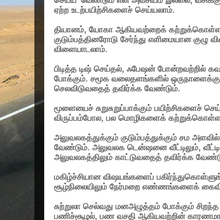
செய்ய
வேண்டும் என அவசியம் இல்லை
,
வசிக்க
ஏற்ற உடற்பயிற்சிகளைச் செய்யலாம்.
தியானம்
,
யோகா ஆகியவற்றைக் கற்றுக்கொள்ளல
குடும்பத்தினரோடு சேர்ந்து எளிமையான குழு 
விளையாடலாம்.
பிடித்த டிஷ் செய்தல்
,
ஃபேஷன் போன்றவற்றில் கவ
போக்கும். சமூக வலைதளங்களில் ஒருநாளைக்கு
செலவிடுவதைத் தவிர்க்க வேண்டும்.
மூளையைச் சுறுசுறுப்பாக்கும் பயிற்சிகளைச் செ
விருப்பம்போல
,
பல மொழிகளைக் கற்றுக்கொள்ள
அலுவலகத்துக்கும் குடும்பத்துக்கும் சம அளவில
வேண்டும். அலுவலக டென்ஷனை வீட்டிலும்
,
வீட்
அலுவலகத்திலும் காட்டுவதைத் தவிர்க்க வேண்டு
மகிழ்ச்சியான விஷயங்களைப் பகிர்ந்துகொள்ளுங்
சூழ்நிலையிலும் நேர்மறை எண்ணங்களைக் கைவிட
சுற்றுலா செல்வது மனஅழுத்தம் போக்கும் சிறந்
பணிச்சூழல்
,
பண வசதி ஆகியவற்றின் காரணமாக ச