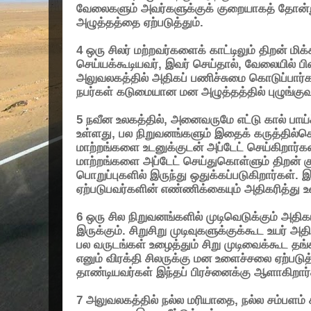
வேலைகளும் அவர்களுக்குக் குறையாகத் தோன்ற
அழுத்தத்தை ஏற்படுத்தும்.
4
ஒரு சிலர் மற்றவர்களைக் காட்டிலும் திறன் ம
செய்யக்கூடியவர்
,
இவர் செய்தால்
,
வேலையில் பி
அலுவலகத்தில் அதிகப் பணிச்சுமை கொடுப்பார்க
நபர்கள் கடுமையான மன அழுத்தத்தில் புழுங்குவ
5
நவீன உலகத்தில்
,
அனைவருமே எட்டு கால் பாய்
உள்ளது
,
பல நிறுவனங்களும் இதைக் கருத்தில்
மாற்றங்களை உடனுக்குடன் அப்டேட் செய்கிறார்கள
மாற்றங்களை அப்டேட் செய்துகொள்ளும் திறன் 
பொறுப்புகளில் இருந்து ஒதுக்கப்படுகிறார்கள். 
ஏற்படுபவர்களின் எண்ணிக்கையும் அதிகரித்து உ
6
ஒரு சில நிறுவனங்களில் முடிவெடுக்கும் அதிக
இருக்கும். சிறுசிறு முடிவுகளுக்குக்கூட உயர் அ
பல வருடங்கள் உழைத்தும் சிறு முடிவைக்கூட தங
எனும் விரக்தி சிலருக்கு மன உளைச்சலை ஏற்படுத்
தாண்டியவர்கள் இந்தப் பிரச்னைக்கு ஆளாகிறார்
7
அலுவலகத்தில் நல்ல மரியாதை
,
நல்ல சம்பளம் 