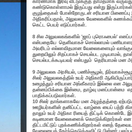
காரணமாக இரவு வீட்டுக்குத் தாமதமாக வருவத
கண்டுகொள்ளாமல் இருப்பது என்று இருப்பார்கள
குழந்தைகள் போன்றோருடன் சரியான பிணைப்பு 
அதிகரிப்பதால்
,
அலுவலக வேலைகளில் சுணக்கம் 
கெட்ட பெயர் எடுப்பார்கள்.
8
சில அலுவலகங்களில்
'
ஜாப் புரொஃபைல்
'
எனப்ப
என்பதையே
தெளிவாகச் சொல்லாமல் பணியாளராகச
அவரிடம் எல்லாவிதமான வேலைகளையும் வாங்குவ
துறையிலும் சிறப்பாகச் செயல்பட முடியாமல்
,
தான
செயல்படக்கூடியவர் என்பதும்
தெரியாமல் மன அழ
9
அலுவலக அரசியல்
,
பணிச்சூழல்
,
நிர்வாகச்சூ
சிலர் அலுவலகத்தில் உயர் அதிகாரி ஆகியிருப்பார்
உழைத்தும் சரியான அங்கீகாரம் இல்லை என அலுத
தன்னம்பிக்கை இன்மை
,
தாழ்வு மனப்பான்மை
எத
பாதிக்கப்படுவார்கள்.
10
சிலர் தாங்களாகவே மன அழுத்தத்தை ஏற்படு
ஊழியர்களின் தனிப்பட்ட வாழ்கை யைப் பற்றி கிசு
தாலும் உயர் அதிகா ரியைத் திட்டிக் கொண்டே இர
கடினமான வேலைகளைக் கொடுக்கிறார்கள் என 
திட்டமிட்டுப் புறக்கணிக்கிறார்கள் எனத் தேவ
வேலையைத் தேர்ந்தெடுத்துவிட்டு பின்னர் புலம்ப