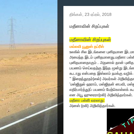
திங்கள், 23 ஏப்ரல், 2018
மதீனாவின் சிறப்புகள்
மதீனாவின் சிறப்புகள்
மவ்லவி யூனுஸ் தப்ரீஸ்
உலகில் சில இடங்களை புனிதமான இடமாக இ
அமைந்த இடம் புனிதமானது.மதீனா பள்ள
புனிதமானதாகும் . அதனால் தான் புன
பயணம் செய்வதற்கு இந்த மூன்று இடங்க
கூடாது என்பதை இஸ்லாம் நமக்கு வழிக் க
"
இறைத்தூதர்(ஸல்) அவர்கள் அறிவித்தா
'
மஸ்ஜிதுல் ஹராம்
,
மஸ்ஜிதன் னபவி
,
மஸ்
எதிர்பார்த்து)ப் பயணம் மேற்கொள்ளக் கூ
என அபூ ஹுரைரா(ரலி) அறிவித்தார்கள். 
மதீனா பள்ளி வரலாறு:
அனஸ் (ரலி) அறிவித்தார்கள்.