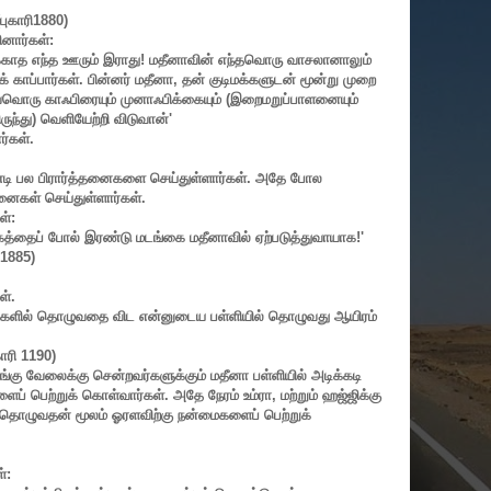
ுகாரி
1880)
ினார்கள்:
்காத எந்த ஊரும் இராது! மதீனாவின் எந்தவொரு வாசலானாலும்
ாப்பார்கள். பின்னர் மதீனா
,
தன் குடிமக்களுடன் மூன்று முறை
வொரு காஃபிரையும் முனாஃபிக்கையும் (இறைமறுப்பாளனையும்
ந்து) வெளியேற்றி விடுவான்
'
ர்கள்.
ேண்டி பல பிரார்த்தனைகளை செய்துள்ளார்கள். அதே போல
தனைகள் செய்துள்ளார்கள்.
ள்:
க்கத்தைப் போல் இரண்டு மடங்கை மதீனாவில் ஏற்படுத்துவாயாக!
'
1885)
ள்.
ிகளில் தொழுவதை விட என்னுடைய பள்ளியில் தொழுவது ஆயிரம்
காரி
1190)
ங்கு வேலைக்கு சென்றவர்களுக்கும் மதீனா பள்ளியில் அடிக்கடி
 பெற்றுக் கொள்வார்கள். அதே நேரம் உம்ரா
,
மற்றும் ஹஜ்ஜிக்கு
்கு தொழுவதன் மூலம் ஓரளவிற்கு நன்மைகளைப் பெற்றுக்
்: