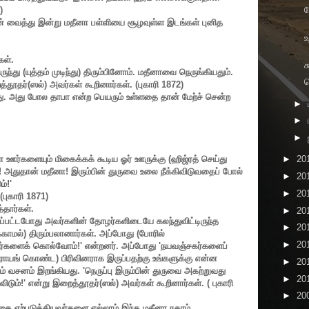
ப
)
 வைத்து இன்று மதீனா பள்ளியை சூழவுள்ள இடங்கள் புனித
உ
கள்.
ச
ுந்து (யுத்தம் முடிந்து) திரும்பினோம். மதீனாவை நெருங்கியதும்.
வ
்தூதர்(ஸல்) அவர்கள் கூறினார்கள். (புகாரி
1872)
்ளது. அது போல தாபா என்ற பெயரும் உள்ளதை தான் மேற்ச் சென்ற
►
►
►
ா ஊர்களையும் மிகைக்கக் கூடிய ஓர் ஊருக்கு (ஹிஜ்ரத் செய்து
►
20
! அதுதான் மதீனா! இரும்பின் துருவை உலை நீக்கிவிடுவதைப் போல்
►
20
ம்!
'
►
20
(புகாரி
1871)
்தார்கள்.
►
20
ுறப்பட்டபோது அவர்களின் தோழர்களிடையே கலந்துவிட்டிருந்த
►
20
்காமல்) திரும்பலானார்கள். அப்போது (போரில்
►
20
்களைக் கொல்வோம்!
'
என்றனர். அப்போது
'
நயவஞ்சகர்களைப்
ிராயங் கொண்ட) பிரிவினராக இருப்பதற்கு உங்களுக்கு என்ன
►
20
ம் வசனம் இறங்கியது.
'
நெருப்பு இரும்பின் துருவை அகற்றுவது
►
20
ிடும்!
'
என்று இறைத்தூதர்(ஸல்) அவர்கள் கூறினார்கள். ( புகாரி
►
20
தியதை ஏற்படுத்தியவர்களை
எல்லாம் இந்த மதீனா
நகரம்