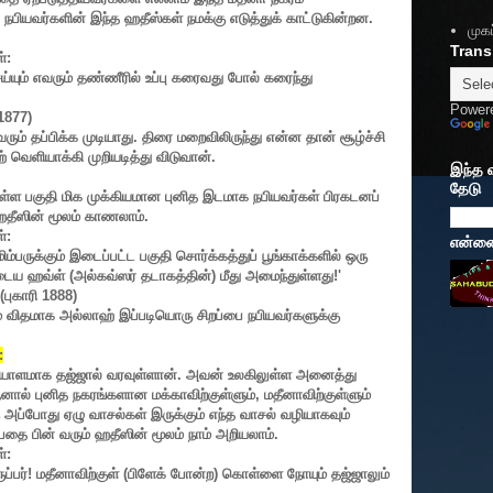
நபியவர்களின் இந்த ஹதீஸ்கள் நமக்கு எடுத்துக் காட்டுகின்றன.
முகப
Trans
்:
்யும் எவரும் தண்ணீரில் உப்பு கரைவது போல் கரைந்து
Power
1877)
வரும் தப்பிக்க முடியாது. திரை மறைவிலிருந்து என்ன தான் சூழ்ச்சி
 வெளியாக்கி முறியடித்து விடுவான்.
இந்த 
தேடு
ரை உள்ள பகுதி மிக முக்கியமான புனித இடமாக நபியவர்கள் பிரகடனப்
 ஹதீஸின் மூலம் காணலாம்.
்:
என்னைப
்பருக்கும் இடைப்பட்ட பகுதி சொர்க்கத்துப் பூங்காக்களில் ஒரு
ுடைய ஹவ்ள் (அல்கவ்ஸர் தடாகத்தின்) மீது அமைந்துள்ளது!
'
(புகாரி
1888)
் விதமாக அல்லாஹ் இப்படியொரு சிறப்பை நபியவர்களுக்கு
:
ையாளமாக தஜ்ஜால் வரவுள்ளான். அவன் உலகிலுள்ள அனைத்து
ஆனால் புனித நகரங்களான மக்காவிற்குள்ளும்
,
மதீனாவிற்குள்ளும்
அப்போது ஏழு வாசல்கள் இருக்கும் எந்த வாசல் வழியாகவும்
தை பின் வரும் ஹதீஸின் மூலம் நாம் அறியலாம்.
்:
ப்பர்! மதீனாவிற்குள் (பிளேக் போன்ற) கொள்ளை நோயும் தஜ்ஜாலும்