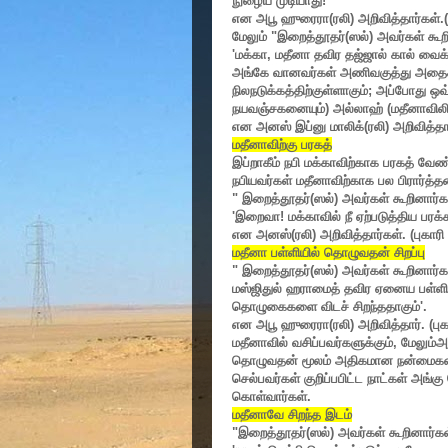
நுழைய முடியாது!
'
என அபூ ஹுரைரா(ரலி) அறிவித்தார்கள்.(ப
மேலும்
"
இறைத்தூதர்(ஸல்) அவர்கள் கூற
'
மக்கா
,
மதீனா தவிர தஜ்ஜால் கால் வைக
அங்கே வானவர்கள் அணிவகுத்து அதைக் க
நிலநடுக்கத்திற்குள்ளாகும்
;
அப்போது ஒவ்
நயவஞ்சகனையும்) அல்லாஹ் (மதீனாவிலிரு
என அனஸ் இப்னு மாலிக்(ரலி) அறிவித்தா
மதீனாவிற்கு பரகத்
இப்றாகீம் நபி மக்காவிற்காக பரகத் வ
நபியவர்கள் மதீனாவிற்காக பல பிரார்த்
"
இறைத்தூதர்(ஸல்) அவர்கள் கூறினார்க
'
இறைவா! மக்காவில் நீ ஏற்படுத்திய பர
என அனஸ்(ரலி) அறிவித்தார்கள். (புகாரி
மதீனா பள்ளியில் தொழுவதன் சிறப்பு
"
இறைத்தூதர்(ஸல்) அவர்கள் கூறினார்க
மஸ்ஜிதுல் ஹராமைத் தவிர ஏனைய பள்ள
தொழுகைகளை விடச் சிறந்ததாகும்
'.
என அபூ ஹுரைரா(ரலி) அறிவித்தார். (பு
மதீனாவில் வசிப்பவர்களுக்கும்
,
மேலும்அ
தொழுவதன் மூலம் அதிகமான நன்மைகளைப்
செல்பவர்கள் குறிப்பபிட்ட நாட்கள் அங
கொள்வார்கள்.
மதீனாவே சிறந்த இடம்
"
இறைத்தூதர்(ஸல்) அவர்கள் கூறினார்கள