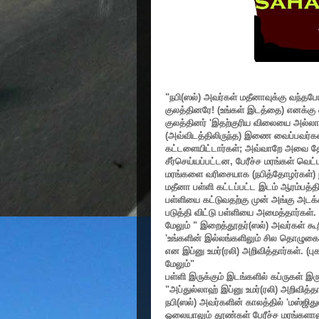
"
நபி(ஸல்) அவர்கள் மதீனாவுக்கு வந்தபோ
குலத்தினரே! (உங்கள் இடத்தை) எனக்கு 
குலத்தினர்
'
இதற்குரிய விலையை அல்லாஹ்
(
அவ்விடத்திலிருந்த) இணை வைப்பவர்கள
கட்டளையிட்டார்கள்
;
அவ்வாறே அவை தோண
சீர்செய்யப்பட்டன
,
பேரீச்ச மரங்கள் வெட்
மரங்களை வரிசையாக (நபித்தோழர்கள்) நட
மதீனா பள்ளி கட்டப்பட்ட இடம் ஆரம்பத்த
பள்ளியை கட்டுவதற்கு முன் அங்கு அடக்
படுத்தி விட்டு பள்ளியை அமைத்தார்கள்.
மேலும்
"
இறைத்தூதர்(ஸல்) அவர்கள் கூற
'
உங்களின் இல்லங்களிலும் சில தொழுகை
என இப்னு உமர்(ரலி) அறிவித்தார்கள். (பு
மேலும்
"
பள்ளி இருக்கும் இடங்களில் கப்ருகள் இ
"
அப்துல்லாஹ் இப்னு உமர்(ரலி) அறிவித்தா
நபி(ஸல்) அவர்களின் காலத்தில்
'
மஸ்ஜித
ஓலையாலும் தூண்கள் பேரீச்ச மரங்களாலு