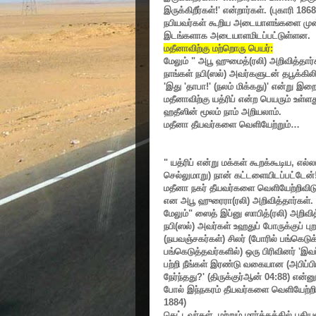
இருக்கிறீர்கள்!
'
என்றார்கள். (புகாரி
1868
நபியவர்கள் கூறிய அடையாளங்களை முன்
இடங்களாக அடையாளமிடப்பட்டுள்ளன.
மதீனாவிற்கு மற்றொரு பெயர்:
மேலும்
"
அபூ ஹுமைத்(ரலி) அறிவித்தார்
நாங்கள் நபி(ஸல்) அவர்களுடன் தபூக்கிலிர
'
இது
'
தாபா!
' (
நலம் மிக்கது)
'
என்று இறைத
மதீனாவிற்கு யத்ரிப் என்ற பெயரும் உள
ஹதீஸின் மூலம் நாம் அறியலாம்.
மதீனா தீயவர்களை வெளியேற்றும்
…
"
யத்ரிப் என்று மக்கள் கூறக்கூடிய
,
எல்ல
செல்லுமாறு) நான் கட்டளையிடப்பட்டேன்
மதீனா நகர் தீயவர்களை வெளியேற்றிவிடு
என அபூ ஹுரைரா(ரலி) அறிவித்தார்கள். 
மேலும்
"
ஸைத் இப்னு ஸாபித்(ரலி) அறிவித
நபி(ஸல்) அவர்கள் உஹதுப் போருக்குப் ப
(நயவஞ்சகர்கள்) சிலர் (போரில் பங்கெடுக
பங்கெடுத்தவர்களில்) ஒரு பிரிவினர்
'
இவர
பற்றி நீங்கள் இரண்டு வகையான (அபிப்ப
நேர்ந்தது
?' (
திருக்குர்ஆன்
04:88)
என்னு
போல் இந்நகரம் தீயவர்களை வெளியேற்றிவ
1884)
கெட்டவர்கள்
,
மற்றும் மார்க்கத்தில் பு