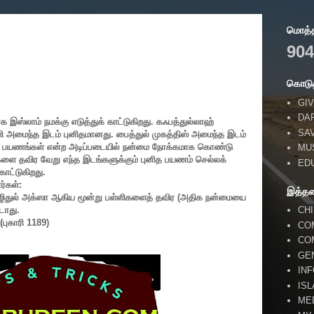
மொத்தப
904
கொடுத
GIV
DA
ஸ்லாம் நமக்கு எடுத்துக் காட்டுகிறது. கஃபத்துல்லாஹ்
SA
ி அமைந்த இடம் புனிதமானது. பைத்துல் முகத்திஸ் அமைந்த இடம்
ித பயணங்கள் என்ற அடிப்படையில் நன்மை நோக்கமாக கொண்டு
MU
ளை தவிர வேறு எந்த இடங்களுக்கும் புனித பயணம் செல்லக்
ED
ாட்டுகிறது.
ர்கள்:
இத்த
ஜிதுல் அக்ஸா ஆகிய மூன்று பள்ளிகளைத் தவிர (அதிக நன்மையை
CH
டாது.
(புகாரி
1189)
CO
CO
GE
IN
IS
ME