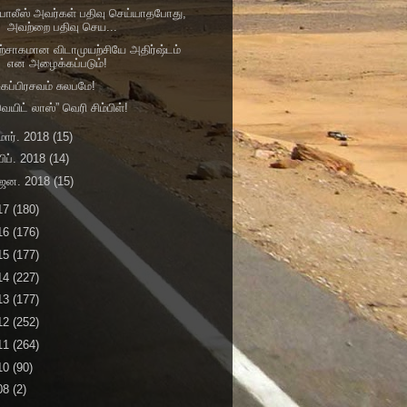
ோலீஸ் அவர்கள் பதிவு செய்யாதபோது,
அவற்றை பதிவு செய...
ற்சாகமான விடாமுயற்சியே அதிர்ஷ்டம்
என அழைக்கப்படும்!
ுகப்பிரசவம் சுலபமே!
ெயிட் லாஸ்” வெரி சிம்பிள்!
மார். 2018
(15)
பிப். 2018
(14)
ஜன. 2018
(15)
17
(180)
16
(176)
15
(177)
14
(227)
13
(177)
12
(252)
11
(264)
10
(90)
08
(2)