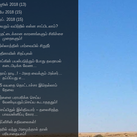
ஜூன் 2018
(13)
மே 2018
(15)
ஏப். 2018
(15)
ெறும் வயிற்றில் என்ன சாப்பிடலாம்?
ுறட்டைக்கான காரணங்களும் சிகிச்சை
முறைகளும்!
ஸ்லாத்தின் பார்வையில் சிறுநீர்
தீனாவின் சிறப்புகள்
ாப்கின் பயன்படுத்தும் போது தவறாமல்
கடைபிடிக்க வேண...
ோய் நாடி..! - அலற வைக்கும் அல்சர்...
தப்பிப்பது எ...
45 வயதை தொட்டாச்சா இதெல்லாம்
தேவை
ற்களை பராமரிக்க செய்ய
வேண்டியதும்,செய்ய கூடாதததும்!
ெய்யிதுல் இஸ்திஃபார் – தலைசிறந்த
பாவமன்னிப்பு கோர...
ப்லீசின் சதிவலைகள்!
ேரில் வந்து அழைத்தால் தான்
மரியாதையாம்!