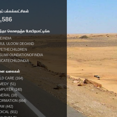
் பக்கக்காட்சிகள்
,586
்தா கொறைஞ்சு போயிறமாட்டிங்க
EINDIA
RUL ULOOM DEOAND
VETHECHILDREN
SLIMFOUNDATIONOFINDIA
UCATECHILDINDIA
னை வகைகள்
ILD CARE
(164)
MEDY
(51)
MPUTER
(140)
NERAL
(18)
FORMATION
(664)
LAM
(442)
DICAL
(911)