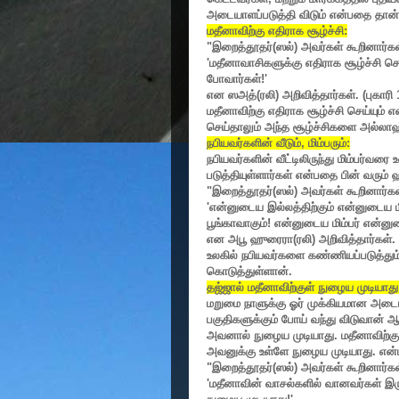
அடையாளப்படுத்தி விடும் என்பதை தான் 
மதீனாவிற்கு எதிராக சூழ்ச்சி:
"
இறைத்தூதர்(ஸல்) அவர்கள் கூறினார்கள
'
மதீனாவாசிகளுக்கு எதிராக சூழ்ச்சி செய
போவார்கள்!
'
என ஸஅத்(ரலி) அறிவித்தார்கள். (புகாரி
மதீனாவிற்கு எதிராக சூழ்ச்சி செய்யும் எ
செய்தாலும் அந்த சூழ்ச்சிகளை அல்லாஹ்
நபியவர்களின் வீடும்
,
மிம்பரும்:
நபியவர்களின் வீட்டிலிருந்து மிம்பர்வ
படுத்தியுள்ளார்கள் என்பதை பின் வரும்
"
இறைத்தூதர்(ஸல்) அவர்கள் கூறினார்கள
'
என்னுடைய இல்லத்திற்கும் என்னுடைய மிம
பூங்காவாகும்! என்னுடைய மிம்பர் என்ன
என அபூ ஹுரைரா(ரலி) அறிவித்தார்கள். 
உலகில் நபியவர்களை கண்ணியப்படுத்தும
கொடுத்துள்ளான்.
தஜ்ஜால் மதீனாவிற்குள் நுழைய முடியாது
மறுமை நாளுக்கு ஓர் முக்கியமான அட
பகுதிகளுக்கும் போய் வந்து விடுவான் 
அவனால் நுழைய முடியாது. மதீனாவிற்கு 
அவனுக்கு உள்ளே நுழைய முடியாது. என்ப
"
இறைத்தூதர்(ஸல்) அவர்கள் கூறினார்கள
'
மதீனாவின் வாசல்களில் வானவர்கள் இரு