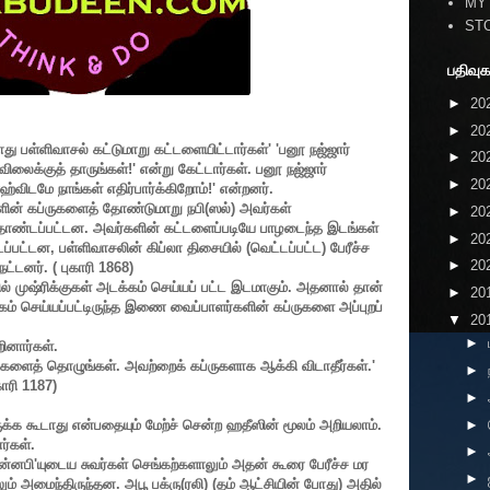
MY
ST
பதிவுக
►
20
►
20
து பள்ளிவாசல் கட்டுமாறு கட்டளையிட்டார்கள்
' '
பனூ நஜ்ஜார்
►
20
விலைக்குத் தாருங்கள்!
'
என்று கேட்டார்கள். பனூ நஜ்ஜார்
►
20
விடமே நாங்கள் எதிர்பார்க்கிறோம்!
'
என்றனர்.
ின் கப்ருகளைத் தோண்டுமாறு நபி(ஸல்) அவர்கள்
►
20
்டப்பட்டன. அவர்களின் கட்டளைப்படியே பாழடைந்த இடங்கள்
►
20
டப்பட்டன
,
பள்ளிவாசலின் கிப்லா திசையில் (வெட்டப்பட்ட) பேரீச்ச
►
20
்டனர். ( புகாரி
1868)
ில் முஷ்ரிக்குகள் அடக்கம் செய்யப் பட்ட இடமாகும். அதனால் தான்
►
20
கம் செய்யப்பட்டிருந்த இணை வைப்பாளர்களின் கப்ருகளை அப்புறப்
▼
20
►
ினார்கள்.
களைத் தொழுங்கள். அவற்றைக் கப்ருகளாக ஆக்கி விடாதீர்கள்.
'
►
காரி
1187)
►
►
ருக்க கூடாது என்பதையும் மேற்ச் சென்ற ஹதீஸின் மூலம் அறியலாம்.
ர்கள்.
►
ுன்னபி
'
யுடைய சுவர்கள் செங்கற்களாலும் அதன் கூரை பேரீச்ச மர
►
ம் அமைந்திருந்தன. அபூ பக்ரு(ரலி) (தம் ஆட்சியின் போது) அதில்