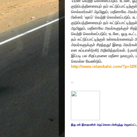
'
யமன் வெற்றி கொள்ளப்படும். உடனே
,
ஒர
குடும்பத்தினரையும் தம் கட்டுப்பாட்டிற்
செல்வார்கள்! ஆயினும்
,
மதீனாவே அவர்கள
பின்னர்
'
ஷாம்
'
வெற்றி கொள்ளப்படும். உ
குடும்பத்தினரையும் தம் கட்டுப்பாட்டி
ஆயினும்
,
மதீனாவே அவர்களுக்குச் சிறந
வெற்றி கொள்ளப்படும்
;
உடனே
,
ஒரு கூட்
தம் கட்டுப்பாட்டிற்குள் உள்ளவர்களையு
அவர்களுக்குச் சிறந்தது! இதை அவர்கள்
என சுப்யான்(ரலி) அறிவித்தார்கள். (புகா
இப்படி பல சிறப்புகளை மதீனா நகரமும்
,
கொள்ள வேண்டும்.
http://www.islamkalvi.com/?p=109
--
இது எ
ன் இறை
வனின் அருட்
கொடையிளிருந்து அருளப்பட்ட