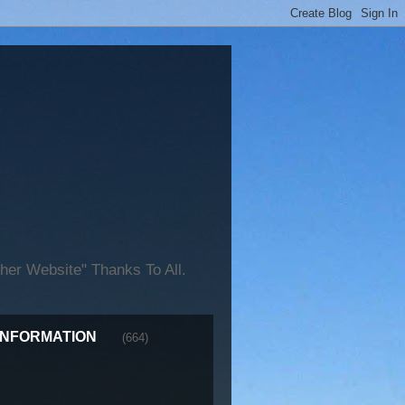
er Website" Thanks To All.
INFORMATION
(664)