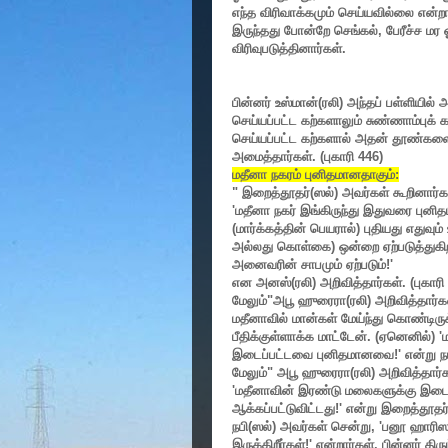
எந்த விரிவாக்கமும் செய்யவில்லை என்றால
இருந்தது போன்றே செங்கல்
,
பேரீச்ச ம
விரிவுபடுத்தினார்கள்.
பின்னர் உஸ்மான்(ரலி) அந்தப் பள்ளிய
செய்யப்பட்ட கற்களாலும் சுண்ணாம்புக்
செய்யப்பட்ட கற்களால் அதன் தூண்களை 
அமைத்தார்கள்.
(
புகாரி
446)
மதீனா நகரம் புனிதமானதாகும்:
"
இறைத்தூதர்(ஸல்) அவர்கள் கூறினார்க
'
மதீனா நகர் இங்கிருந்து இதுவரை புனித
(மார்க்கத்தின் பெயரால்) புதியது எதுவும்
அல்லது கொள்கை) ஒன்றை ஏற்படுத்துகிறவ
அனைவரின் சாபமும் ஏற்படும்!
'
என அனஸ்(ரலி) அறிவித்தார்கள். (புகாரி
மேலும்
"
அபூ ஹுரைரா(ரலி) அறிவித்தார்க
மதீனாவில் மான்கள் மேய்ந்து கொண்டிரு
பீதிக்குள்ளாக்க மாட்டேன். (ஏனெனில்)
'
இடைப்பட்டவை புனிதமானவை!
'
என்று ந
மேலும்
"
அபூ ஹுரைரா(ரலி) அறிவித்தார்க
'
மதீனாவின் இரண்டு மலைகளுக்கு இடைப்
ஆக்கப்பட்டுவிட்டது!
'
என்று இறைத்தூதர்
நபி(ஸல்) அவர்கள் சென்று
, '
பனூ ஹாரிஸா
இருக்கிறீர்கள்!
'
என்றார்கள். பின்னர் திரும