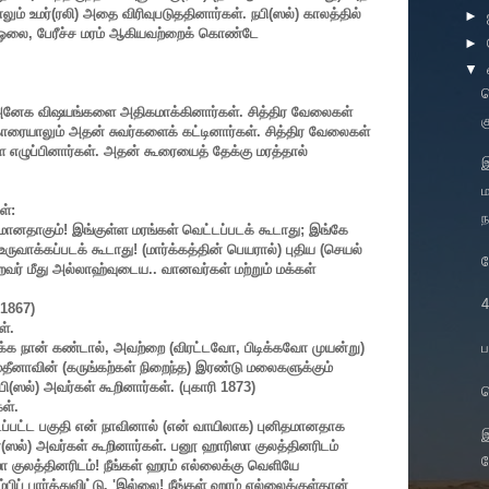
ும் உமர்(ரலி) அதை விரிவுபடுததினார்கள். நபி(ஸல்) காலத்தில்
►
ர ஓலை
,
பேரீச்ச மரம் ஆகியவற்றைக் கொண்டே
►
▼
வ
ில் அனேக விஷயங்களை அதிகமாக்கினார்கள். சித்திர வேலைகள்
க
 காரையாலும் அதன் சுவர்களைக் கட்டினார்கள். சித்திர வேலைகள்
எழுப்பினார்கள். அதன் கூரையைத் தேக்கு மரத்தால்
இ
ம
ள்:
ந
மானதாகும்! இங்குள்ள மரங்கள் வெட்டப்படக் கூடாது
;
இங்கே
 உருவாக்கப்படக் கூடாது! (மார்க்கத்தின் பெயரால்) புதிய (செயல்
ந
ர் மீது அல்லாஹ்வுடைய.. வானவர்கள் மற்றும் மக்கள்
1867)
ள்.
ப
க்க நான் கண்டால்
,
அவற்றை (விரட்டவோ
,
பிடிக்கவோ முயன்று)
மதீனாவின்
(
கருங்கற்கள் நிறைந்த) இரண்டு மலைகளுக்கும்
பி(ஸல்) அவர்கள் கூறினார்கள். (புகாரி
1873)
ச
ள்.
பட்ட பகுதி என் நாவினால் (என் வாயிலாக) புனிதமானதாக
இ
(ஸல்) அவர்கள் கூறினார்கள். பனூ ஹாரிஸா குலத்தினரிடம்
ந
 குலத்தினரிடம்! நீங்கள் ஹரம் எல்லைக்கு வெளியே
்பிப் பார்த்துவிட்டு.
'
இல்லை! நீங்கள் ஹரம் எல்லைக்குள்தான்