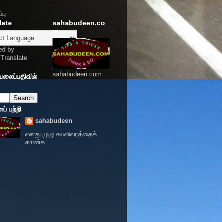
்பு
late
sahabudeen.co
m
ed by
Translate
sahabudeen.com
வலைப்பதிவில்
் பற்றி
sahabudeen
எனது முழு சுயவிவரத்தைக்
காண்க