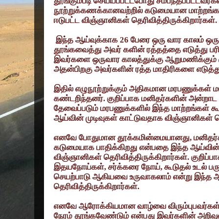
தூங்கும்படி செய்யப்பட்டபோது சம்பந்தப்பட்டவர்
நூற்றுக்கணக்கானவற்றில் கடுமையான மாற்றங்கள
ஈடுபட்ட விஞ்ஞானிகள் தெரிவித்திருக்கிறார்கள்.
இந்த ஆய்வுக்காக
26
பேரை ஒரு வார காலம் ஒரு
தூங்கவைத்து அவர் களின் ரத்தத்தை எடுத்து ப
இவர்களை ஒருவார காலத்துக்கு ஆறுமணிக்கும்
அதன்பிறகு அவர்களின் ரத்த மாதிரிகளை எடுத்
இதில் எழுநூற்றுக்கும் அதிகமான மரபணுக்கள் 
கண்டறிந்தனர். குறிப்பாக மனிதர்களின் அன்றாட ச
தேவைப்படும் மரபணுக்களில் இந்த மாற்றங்கள் 
ஆய்வின் முடிவுகள் காட்டுவதாக விஞ்ஞானிகள் தெ
எனவே போதுமான தூக்கமின்மையானது
,
மனிதர
கடுமையாக பாதிக்கிறது என்பதை இந்த ஆய்வின் 
விஞ்ஞானிகள் தெரிவித்திருக்கிறார்கள். குறி
இதயநோய்கள்
,
சர்க்கரை நோய்
,
கூடுதல் உடல் பர
செயற்பாடு ஆகியவை உருவாகலாம் என்று இந்த
தெரிவித்திருக்கிறார்கள்.
எனவே ஆரோக்கியமான வாழ்வை விரும்புபவர்கள்
நேரம் தூங்கவேண்டும் என்பது இவர்களின் அறிவு