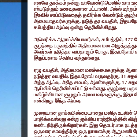
எனவே தூக்கம் நன்கு வரவேண்டுமெனில் கார உண
ஏற்படுத்தும் உணவுகளான பட்டாணி
,
பீன்ஸ் மற்ற
இரவில் சாப்பிடுவதைத் தவிர்க்க வேண்டும் குழந்
அமையாதவர்களுக்கு
,
நடுத் தர வயதில்
,
இதயநோய
சமீபத்திய ஆய்வு ஒன்று தெரிவிக்கிறது.
அமெரிக்க ஆராய்ச்சியாளர்கள்
,
சமீபத்தில்
, 377
ப
குழந்தை பருவத்தில் அதிகமான மன அழுத்தத்து
அவர்கள் நடுத்தர வயதாகும் போது
,
இதயநோய் வ
இருப்பதாக தெரிய வந்துள்ளது.
ஏழு வயதில்
,
அதிகமான மனச்சுமைகளுக்கு ஆளாக
நடுத்தர வயதில்
,
இதயநோய் வருவதற்கு
, 31
சதவீ
அந்த ஆய்வு. அதே சமயம்
,
ஆண்களுக்கு
, 17
சதவ
ஆய்வில் தெரிவிக்கப்பட்டு உள்ளது. குழந்தை பருவ
மகிழ்ச்சியான சூழலும் அமைபவர்களுக்கு
,
இதயநோ
என்கிறது இந்த ஆய்வு.
முறையான தூக்கமின்மையானது மனித உடலின் 
பாதிக்கவல்லது என்று ஐக்கிய ராஜ்ஜியத்தின் வி
கண்டறிந்திருக்கிறார்கள். இது தொடர்பாக நடத்த
ஒருவார காலத்திற்கு ஒரு நாளைக்கு ஆறுமணி நே