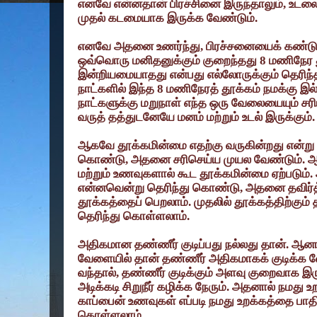
எனவே என்னதான் பிரச்சினை இருந்தாலும்
,
உடலை
முதல் கடமையாக இருக்க வேண்டும்.
எனவே அதனை உணர்ந்து
,
பிரச்சனையைக் கண்டு
ஒவ்வொரு மனிதனுக்கும் குறைந்தது
8
மணிநேர த
இன்றியமையாதது என்பது எல்லோருக்கும் தெரிந்த
நாட்களில் இந்த
8
மணிநேரத் தூக்கம் நமக்கு இல்ல
நாட்களுக்கு மறுநாள் எந்த ஒரு வேலையையும் சர
வருத் தத்துடனேயே மனம் மற்றும் உடல் இருக்கும்.
ஆகவே தூக்கமின்மை எதற்கு வருகின்றது என்று
கொண்டு
,
அதனை சரிசெய்ய முயல வேண்டும். ஆ
மற்றும் உணவுகளால் கூட தூக்கமின்மை ஏற்படும
என்னவென்று தெரிந்து கொண்டு
,
அதனை தவிர்த்
தூக்கத்தைப் பெறலாம். முதலில் தூக்கத்திற்கும
தெரிந்து கொள்ளலாம்.
அதிகமான தண்ணீர் குடிப்பது நல்லது தான். ஆனா
வேளையில் தான் தண்ணீர் அதிகமாகக் குடிக்க வே
வந்தால்
,
தண்ணீர் குடிக்கும் அளவு குறைவாக இ
அடிக்கடி சிறுநீர் கழிக்க நேரும். அதனால் நமது உ
காப்பைன் உணவுகள் எப்படி நமது உறக்கத்தை பாதி
கொள்ளலாம்..