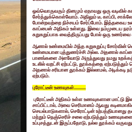
ஒவ்வொருவரும் தினமும் ஏதாவது ஒரு வடிவில்
சேர்த்துக்கொள்வோம். அதிலும் டீ
,
காப்பி
,
சாக்லே
போன்றவற்றை நிச்சயம் சேர்ப்போம். இத்தகைய உ
காப்பைன் அதிகம் உள்ளது. இவை நம்முடைய நரம
சுறுசுறுப்பாக வைத்திருப்பது போல் ஒரு உணர்வை ஏ
ஆனால் உண்மையில் அந்த சுறுசுறுப்பு சோர்வின் 
உண்மையான புத்துணர்ச்சி அல்ல. அதனால் காப்ப
பானங்களை அளவோடு அருந்துவது நமது உறக்கத்தி
உடலில் வறட்சி ஏற்பட்டு
,
தூக்கத்தை ஏற்படுத்தும் 
அதனால் சரியான தூக்கம் இல்லாமல்
,
அடிக்கடி 
ஏற்படும்.
புரோட்டீன் உணவுகள்..........
புரோட்டீன் அதிகம் உள்ள உணவுகளான மாட்டு இ
சாப்பிட்டால்
,
அவை செரிமானம் ஆவது கடினமாகிவ
செயல்பாடுகளால்
,
செரோட்டின் உற்பத்தியானது த
மற்றும் நெஞ்செரிச் சலை ஏற்படுத்தும் உணவுகளைச்
உப்புசத்துடன் இருப்பதோடு
,
நல்ல தூக்கம் வருவது 