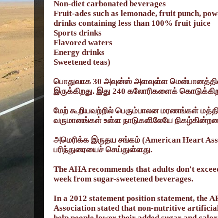
Non-diet carbonated beverages
Fruit-ades such as lemonade, fruit punch, powd
drinks containing less than 100% fruit juice
Sports drinks
Flavored waters
Energy drinks
Sweetened teas)
பொதுவாக
30
அவுன்ஸ் அளவுள்ள மென்பானத்தி
இருக்கிறது. இது
240
கலோரிகளைக் கொடுக்கிற
மேற் கூறியவற்றில் பெரும்பாலன மரணங்கள் மத்தி
வருமானங்கள் உள்ள நாடுகளிலேயே நிகழ்கின்றன
அமெரிக்க இருதய சங்கம் (
American Heart Ass
பரிந்துரையைச் செய்துள்ளது.
The AHA recommends that adults don't exceed 
week from sugar-sweetened beverages.
In a 2012 statement position statement, the
Association stated that non-nutritive artificia
help people lower their added sugar and calori