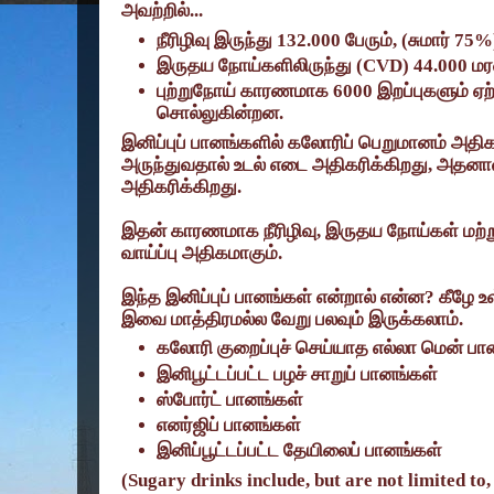
அவற்றில்...
நீரிழிவு இருந்து
132.000
பேரும்
, (
சுமார்
75%
இருதய நோய்களிலிருந்து (
CVD) 44.000
மர
புற்றுநோய் காரணமாக
6000
இறப்புகளும் ஏற
சொல்லுகின்றன.
இனிப்புப் பானங்களில் கலோரிப் பெறுமானம் அதி
அருந்துவதால் உடல் எடை அதிகரிக்கிறது
,
அதனால் 
அதிகரிக்கிறது.
இதன் காரணமாக நீரிழிவு
,
இருதய நோய்கள் மற்ற
வாய்ப்பு அதிகமாகும்.
இந்த இனிப்புப் பானங்கள் என்றால் என்ன
?
கீழே உ
இவை மாத்திரமல்ல வேறு பலவும் இருக்கலாம்.
கலோரி குறைப்புச் செய்யாத எல்லா மென் பா
இனிபூட்டப்பட்ட பழச் சாறுப் பானங்கள்
ஸ்போர்ட் பானங்கள்
எனர்ஜிப் பானங்கள்
இனிப்பூட்டப்பட்ட தேயிலைப் பானங்கள்
(Sugary drinks include, but are not limited to,