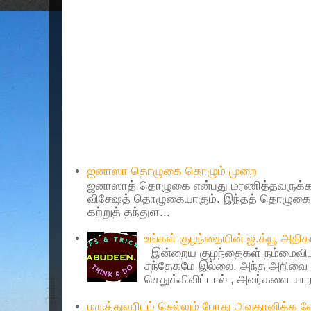
Popular Posts
ஜனாஸா தொழுகை தொழும் முறை
ஜனாஸாத் தொழுகை என்பது மரணித்தவருக்கா
விசேஷத் தொழுகையாகும். இந்தத் தொழுகைய
கற்றுத் தந்துள...
உங்கள் குழந்தையின் ஐ.க்யூ அத
இன்றைய குழந்தைகள் நம்மைவிட 
சந்தேகமே இல்லை. அந்த அறிவை 
செதுக்கிவிட்டால் , அவர்களை யாரா
மருத்துவரிடம் செல்லும் போது அவதானிக்க