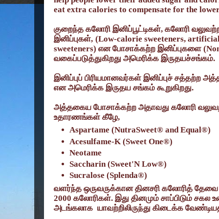
eat extra calories to compensate for the lower 
குறைந்த
கலோரி
இனிப்பூட்டிகள்
,
கலோரி
வலுவற்ற
இனிப்புகள்
,
(
Low
-
calorie sweeteners, artifici
sweeteners)
என
போசாக்கற்ற இனிப்புகளை (
N
o
வகைப்படுத்துகிறது அமெரிக்க இருதயச்சங்கம்.
இனிப்புப் பிரியமானவர்கள் இனிப்புச் சத்தற்ற 
என அமெரிக்க இருதய சங்கம் கூறுகிறது.
அத்தகைய போசாக்கற்ற அதாவது கலோரி வலுவற
உதாரணங்கள் கீழே
,
Aspartame (NutraSweet® and Equal®)
Acesulfame-K (Sweet One®)
Neotame
Saccharin (Sweet'N Low®)
Sucralose (Splenda®)
வளர்ந்த ஒருவருக்கான தினசரி கலோரித் தேவ
2000
கலோரிகள். இது தினமும் சாப்பிடும் சகல உ
அடங்கலாக
யாவற்றிலிருந்து கிடைக்க வேண்டியத