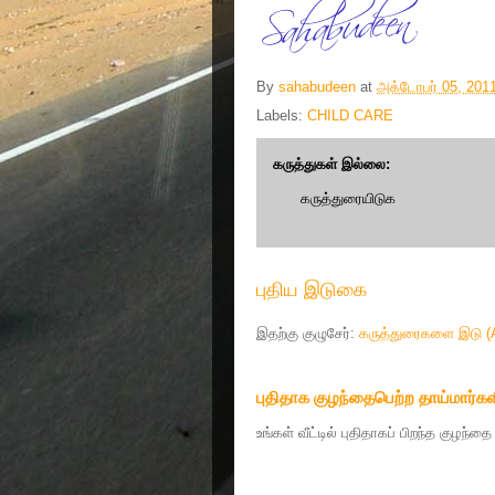
By
sahabudeen
at
அக்டோபர் 05, 201
Labels:
CHILD CARE
கருத்துகள் இல்லை:
கருத்துரையிடுக
புதிய இடுகை
இதற்கு குழுசேர்:
கருத்துரைகளை இடு (
புதிதாக குழந்தைபெற்ற தாய்மார்கள
உங்கள் வீட்டில் புதிதாகப் பிறந்த குழந்