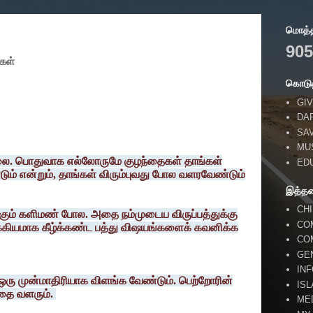
மொத்தப
905
ைகள்
கொடுத
GIV
DA
SA
MU
 கலை. பொதுவாக எல்லோருமே குழந்தைகள் தாங்கள்
ED
ம் என்றும், தாங்கள் விரும்புவது போல வளரவேண்டும்
இத்த
CH
கும் களிமண் போல. அதை நம்முடைய விருப்பத்துக்கு
CO
ுக்கியமாக கீழ்க்கண்ட பத்து விஷயங்களைக் கவனிக்க
CO
GE
IN
ஒரு முன்மாதிரியாக விளங்க வேண்டும். பெற்றோரின்
IS
தை வளரும்.
ME