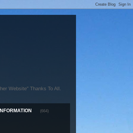
er Website" Thanks To All.
INFORMATION
(664)