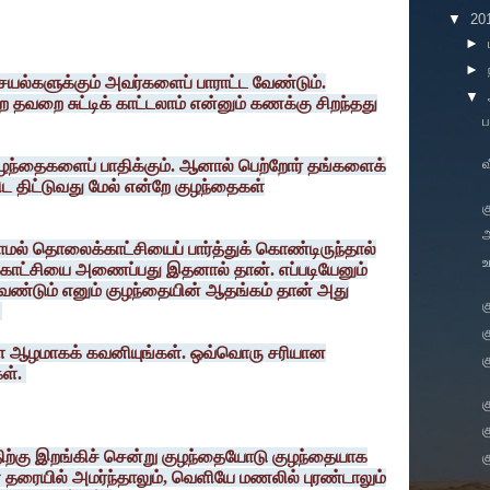
▼
20
►
►
செயல்களுக்கும் அவர்களைப் பாராட்ட வேண்டும்.
▼
 தவறை சுட்டிக் காட்டலாம் என்னும் கணக்கு சிறந்தது
ப
வ
ுழந்தைகளைப் பாதிக்கும். ஆனால் பெற்றோர் தங்களைக்
 திட்டுவது மேல் என்றே குழந்தைகள்
க
் தொலைக்காட்சியைப் பார்த்துக் கொண்டிருந்தால்
உ
காட்சியை அணைப்பது இதனால் தான். எப்படியேனும்
வேண்டும் எனும் குழந்தையின் ஆதங்கம் தான் அது
க
க
 ஆழமாகக் கவனியுங்கள். ஒவ்வொரு சரியான
க
ள்.
க
க
ிற்கு இறங்கிச் சென்று குழந்தையோடு குழந்தையாக
க
 தரையில் அமர்ந்தாலும், வெளியே மணலில் புரண்டாலும்