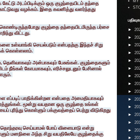
MY
 கேட்டு அடம்பிடிக்கும் ஒரு குழந்தையிடம் தந்தை
ST
காட்டுவது வழக்கம். இதை கவனித்து வளர்ந்தது
பதிவுக
 கொண்டிருந்தபோது குழந்தை தந்தையிடமிருந்த பர்சை
►
20
ிந்து விட்டது.
►
20
ளை உள்வாங்கி செயல்படும் என்பதற்கு இந்தச் சிறு
►
20
கக் கொள்ளலாம்.
►
20
►
20
தெளிவாகவும் அன்பாகவும் பேசுங்கள். குழந்தைகளும்
►
20
டம் நீங்கள் கோபமாகவும், எரிச்சலுடனும் பேசினால்
ரும்.
►
20
►
20
►
20
ை எப்படிப் பாதிக்கின்றன என்பதை அமைதியாகவும்
►
20
த்துங்கள். மூன்று வயதான ஒரு குழந்தை உங்கள்
►
20
ப் புரிந்து கொள்ளும் பக்குவத்தைப் பெற்று விடுகிறது
►
20
►
20
் தொந்தரவு செய்யாமல் போய் விளையாடு என்று
►
20
்ளும் மனநிலை அந்த சிறு வயதிலேயே குழந்தைக்கு
►
20