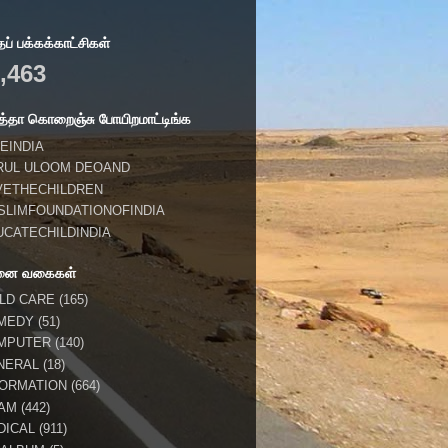
் பக்கக்காட்சிகள்
,463
்தா கொறைஞ்சு போயிறமாட்டிங்க
EINDIA
RUL ULOOM DEOAND
VETHECHILDREN
SLIMFOUNDATIONOFINDIA
UCATECHILDINDIA
னை வகைகள்
ILD CARE
(165)
MEDY
(51)
MPUTER
(140)
NERAL
(18)
FORMATION
(664)
LAM
(442)
DICAL
(911)