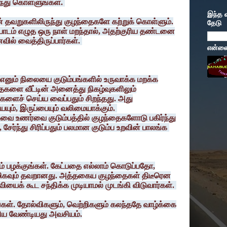
ிந்து கொள்ளுங்கள்.
இந்த 
தவறுகளிலிருந்து குழந்தைகளே கற்றுக் கொள்ளும்.
தேடு
 பாடம் எழுத ஒரு நாள் மறந்தால், அதற்குரிய தண்டனை
ைவில் வைத்திருப்பார்கள்.
என்னைப
எனும் நிலையை குடும்பங்களில் உருவாக்க மறக்க
தைகளை வீட்டின் அனைத்து நிகழ்வுகளிலும்
ிகளைச் செய்ய வைப்பதும் சிறந்தது. அது
ும், இருப்பையும் வலிமையாக்கும்.
ுவை உணர்வை குடும்பத்தில் குழந்தைகளோடு பகிர்ந்து
 சேர்ந்து சிரிப்பதும் பலமான குடும்ப உறவின் பாலங்க
 பழக்குங்கள். கேட்பதை எல்லாம் கொடுப்பதோ,
கவும் தவறானது. அத்தகைய குழந்தைகள் திடீரென
வியைக் கூட சந்திக்க முடியாமல் முடங்கி விடுவார்கள்.
கள். தோல்விகளும், வெற்றிகளும் கலந்ததே வாழ்க்கை
ுரிய வேண்டியது அவசியம்.