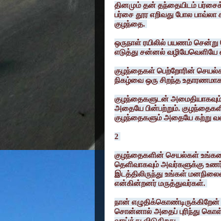
தினமும் தன் தந்தையிடம் பர்சைக்
பர்சை தூர எறிவது போல பாவ்லா 
குழந்தை.
ஒருநாள் ரயிலில் பயணம் சென்று
எடுத்து சன்னல் வழியேவெளியே எற
குழந்தைகள் பெற்றோரின் செயல்க
நிகழ்வை ஒரு சிறந்த உதாரணமா
குழந்தைகளுடன் அமைதியாகவும், 
அதையே பின்பற்றும். குழந்தைகளி
குழந்தைகளும் அதையே கற்று வள
2
குழந்தைகளின் செயல்கள் உங்கள
தெளிவாகவும் அவர்களுக்கு உணர்
இடத்திலிருந்து உங்கள் மனநிலையை
என்கின்றனர் மருத்துவர்கள்.
நான் எழுதிக்கொண்டிருக்கிறேன
சொன்னால் அதைப் புரிந்து கொள
வாய்த்து விடுகிறது.