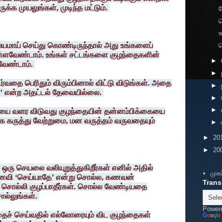
 முயலுங்கள், முடிந்த மட்டும்.
ஸ்யமாய் செய்து கொண்டிருந்தால் அது உங்களைப்
ப
்ளவேண்டாம். உங்கள் சட்டங்களை குழந்தைகளின்
►
வேண்டாம்.
►
்வதை பெரிதும் விரும்பினால் விட்டு விடுங்கள். அதை
►
’ என்ற அதட்டல் தேவையில்லை.
►
►
ையை வளர விடுவது குழந்தையின் தன்னம்பிக்கையை
ிக கருத்து வேற்றுமை, மன வருத்தம் வருவதையும்
►
►
20
►
20
 ஒரு செயலை வலியுறுத்துகிறீர்கள் எனில் அதில்
முகப
 மனைவி ‘செய்யாதே’ என்று சொல்ல, கணவன்
Trans
ு சொல்லி குழப்பாதீர்கள். சொல்ல வேண்டியதை
ொல்லுங்கள்.
Power
ைச் செய்வதில் எல்லோரையும் விட குழந்தைகள்