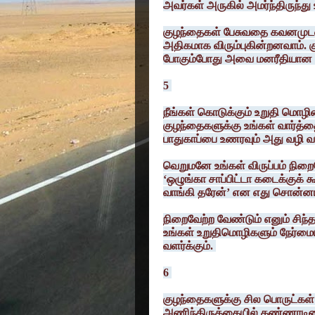
அவர்கள் அருகில் அமர்ந்திருந்து
குழந்தைகள் பேசுவதை கவனமுடன்
அதிகமாக விரும்புகின்றனவாம். 
போகும்போது அவை மனரீதியான 
5
நீங்கள் கொடுக்கும் உறுதி மொழி
குழந்தைகளுக்கு உங்கள் வார்த்தை
பாதுகாப்பை உணரவும் அது வழி வக
வெறுமனே உங்கள் விருப்பம் நிற
‘ஒழுங்கா சாப்பிட்டா கடைக்குக் 
வாங்கி தரேன்’ என எது சொன்னா
நிறைவேற்ற வேண்டும் எனும் சிந்
உங்கள் உறுதிமொழிகளும் நேர்மைய
வளர்க்கும்.
6
குழந்தைகளுக்கு சில பொருட்கள்
அணிந்திருக்கையில் கண்ணாடியைப் 