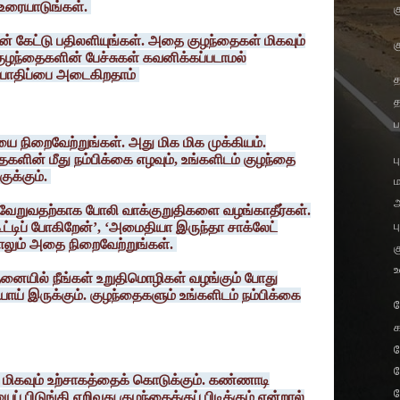
 உரையாடுங்கள்.
க
 கேட்டு பதிலளியுங்கள். அதை குழந்தைகள் மிகவும்
க
குழந்தைகளின் பேச்சுகள் கவனிக்கப்படாமல்
பாதிப்பை அடைகிறதாம்
த
த
ப
யை நிறைவேற்றுங்கள். அது மிக மிக முக்கியம்.
களின் மீது நம்பிக்கை எழவும், உங்களிடம் குழந்தை
ப
ுக்கும்.
ம
அ
ைவேறுவதற்காக போலி வாக்குறுதிகளை வழங்காதீர்கள்.
ப
கூட்டிப் போகிறேன்’, ‘அமைதியா இருந்தா சாக்லேட்
லும் அதை நிறைவேற்றுங்கள்.
க
உ
தனையில் நீங்கள் உறுதிமொழிகள் வழங்கும் போது
ாய் இருக்கும். குழந்தைகளும் உங்களிடம் நம்பிக்கை
 மிகவும் உற்சாகத்தைக் கொடுக்கும். கண்ணாடி
பிடுங்கி எறிவது குழந்தைக்குப் பிடிக்கும் என்றால்