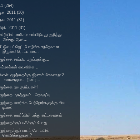
11
(264)
டிச. 2011
(30)
நவ. 2011
(31)
அக். 2011
(31)
ன்றியின் மாமிசம் சாப்பிடுவது குறித்து
அல்-குர்ஆன...
ீட்டுல பட்ஜெட் போடுங்க சந்தோசமா
இருங்க! ரொம்ப சுல...
ுழந்தை சாப்பிட மறுப்பதற்கு...
அம்மாக்கள் கவனிக்க…
ங்கள் குழந்தைக்கு ஜீரணக் கோளாறா?
-காரணமும்… நிவார...
ுழந்தை நல குறிப்புகள்!
ுழந்தை மருத்துவம் - தொகுப்பு
ுழந்தை வளர்க்க பெற்றோர்களுக்கு சில
டிப்ஸ்:
ுழந்தை வளர்ப்பின் பத்து கட்டளைகள்
ுழந்தைக்குப் பசிக்கும் போது...
ுழந்தைக்குப் பாடம் சொல்லிக்
கொடுக்கணுமா ?