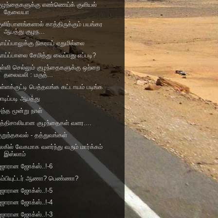
ுழந்தைகளுக்கு எண்ணெய்க் குளியல்
தேவையா
ுளிர்பானங்களால் காத்திருக்கும் பயங்கர
ஆபத்து குழந...
ாய்ப்பாலுக்கு நிகராய் ஏதுமில்லை
ாய்ப்பாலை சேமித்து வைப்பது எப்படி?
ள்ளி செல்லும் குழந்தைகளுக்கு ஒற்றை
தலைவலி : மருத்...
ுள்ளக்குட்டி பெத்தவங்க கட்டாயம் படிங்க
ாடிப்படி ஆபத்து
ந்த மூன்று நாள்
ுத்திசாலியான குழந்தைகள் வளர....
ுறுந்தகவல் - தத்துவங்கள்
லகில் வேகமாக வளர்ந்து வரும் மார்க்கம்
இஸ்லாம்
ஜோரான ஜோக்ஸ்..!-6
கம்பியுட்டர் ஆணா? பெண்ணா?
ஜோரான ஜோக்ஸ்..!-5
ஜோரான ஜோக்ஸ்..!-4
ஜோரான ஜோக்ஸ்..!-3