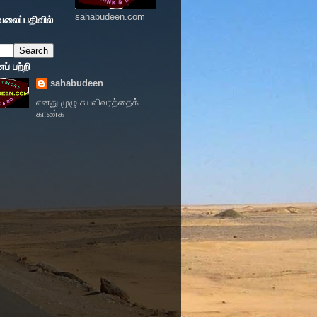
sahabudeen.com
வலைப்பதிவில்
் பற்றி
sahabudeen
எனது முழு சுயவிவரத்தைக்
காண்க