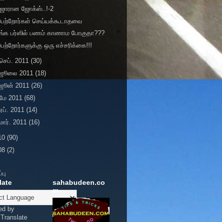
ஜோரான ஜோக்ஸ்..!-2
பெற்றோர்கள் செய்யக்கூடாதவை
உங்க பர்ஸில் பணம் காணாம போகுதா???
ெற்றோர்களுக்கு ஒரு எச்சரிக்கை!!!
செப். 2011
(30)
ஜூலை 2011
(18)
ஜூன் 2011
(26)
மே 2011
(68)
ஏப். 2011
(14)
மார். 2011
(16)
10
(90)
08
(2)
்பு
late
sahabudeen.co
m
ed by
Translate