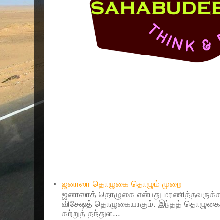
Popular Posts
ஜனாஸா தொழுகை தொழும் முறை
ஜனாஸாத் தொழுகை என்பது மரணித்தவருக்கா
விசேஷத் தொழுகையாகும். இந்தத் தொழுகைய
கற்றுத் தந்துள...