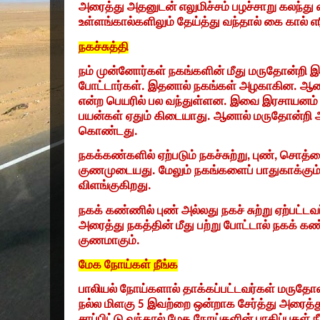
அரைத்து அதனுடன் எலுமிச்சம் பழச்சாறு கலந்து
உள்ளங்கால்களிலும் தேய்த்து வந்தால் கை கால் எரி
நகச்சுத்தி
நம் முன்னோர்கள் நகங்களின் மீது மருதோன்றி 
போட்டார்கள். இதனால் நகங்கள் அழகாகின. ஆனால்
என்ற பெயரில் பல வந்துள்ளன. இவை இரசாயனம் 
பயன்கள் ஏதும் கிடையாது. ஆனால் மருதோன்றி 
கொண்டது.
நகக்கண்களில் ஏற்படும் நகச்சுற்று
,
புண்
,
சொத்தை
குணமுடையது. மேலும் நகங்களைப் பாதுகாக்கு
விளங்குகிறது.
நகக் கண்ணில் புண் அல்லது நகச் சுற்று ஏற்பட
அரைத்து நகத்தின் மீது பற்று போட்டால் நகக் கண
குணமாகும்.
மேக நோய்கள் நீங்க
பாலியல் நோய்களால் தாக்கப்பட்டவர்கள் மருத
நல்ல மிளகு
5
இவற்றை ஒன்றாக சேர்த்து அரைத்த
சாப்பிட்டு வந்தால் மேக நோய்களின் பாதிப்புகள் 