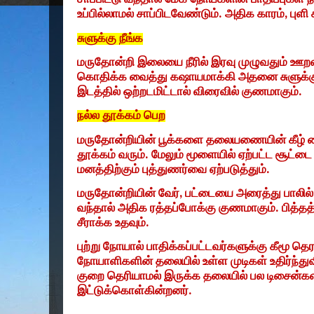
உப்பில்லாமல் சாப்பிடவேண்டும். அதிக காரம்
,
புளி
சுளுக்கு நீங்க
மருதோன்றி இலையை நீரில் இரவு முழுவதும் ஊற
கொதிக்க வைத்து கஷாயமாக்கி அதனை சுளுக்கு மற
இடத்தில் ஒற்றடமிட்டால் விரைவில் குணமாகும்.
நல்ல தூக்கம் பெற
மருதோன்றியின் பூக்களை தலையணையின் கீழ் வை
தூக்கம் வரும். மேலும் மூளையில் ஏற்பட்ட சூட்டை
மனத்திற்கும் புத்துணர்வை ஏற்படுத்தும்.
மருதோன்றியின் வேர்
,
பட்டையை அரைத்து பாலில் 
வந்தால் அதிக ரத்தப்போக்கு குணமாகும். பித்த
சீராக்க உதவும்.
புற்று நோயால் பாதிக்கப்பட்டவர்களுக்கு கீமூ தெ
நோயாளிகளின் தலையில் உள்ள முடிகள் உதிர்ந்து
குறை தெரியாமல் இருக்க தலையில் பல டிசைன்க
இட்டுக்கொள்கின்றனர்.