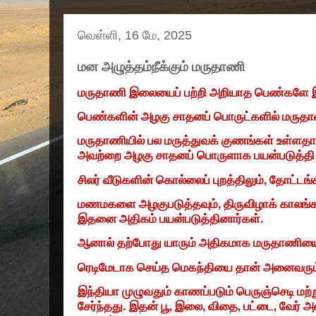
வெள்ளி, 16 மே, 2025
மன அழுத்தம்நீக்கும் மருதாணி
மருதாணி இலையைப் பற்றி அறியாத பெண்களே இர
பெண்களின் அழகு சாதனப் பொருட்களில் மருதாண
மருதாணியில் பல மருத்துவக் குணங்கள் உள்ளதா
அவற்றை அழகு சாதனப் பொருளாக பயன்படுத்தி 
சிலர் வீடுகளின் கொல்லைப் புறத்திலும்
,
தோட்டங்க
மணமகளை அழகுபடுத்தவும்
,
திருவிழாக் காலங்
இதனை அதிகம் பயன்படுத்தினார்கள்.
ஆனால் தற்போது யாரும் அதிகமாக மருதாணியை
ரெடிமேடாக செய்த மெகந்தியை தான் அனைவரும் 
இந்தியா முழுவதும் காணப்படும் பெருஞ்செடி மற்
சேர்ந்தது. இதன் பூ
,
இலை
,
விதை
,
பட்டை
,
வேர் அ