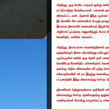
அடுத்து
,
ஒரு
பெரிய
பாதகம்
ஒன்று
உண்
கட்டுப்படுத்த
வேண்டியவன்
.
மனைவி
தவ
உரிமைப்பட்டவன்
.
ஆனால்
இந்த
பழக்கம்
இடங்களில்
சில
மனைவியர்
பெருந்
தவறு
இயலாத
நிலையில்
கணவன்மார்
இருக்கி
அழிச்சாட்டியத்தை
அனுசரித்துப்
போக
வ
வேண்டும்
.
என்னே
அவலம்
!…
அடுத்து
,
நியாயமான
காரணத்தினால்
தன
தத்தளிக்கும்
நிலை
ஏற்படுகிறது
என்பதும்
பழக்கமுள்ள
ஊரில்
ஒரு
ஆண்
தன்
மனை
வெளியேற
வேண்டும்
.
ஏனென்றால்
அவன
தனக்கு
அதிக
உரிமையுள்ள
வீட்டிற்கு
செல
சகோதரிகளின்
வீடாக
இருந்து
கொண்டிரு
பட்டினத்தில்
இந்த
விவாகரத்து
செய்த
ஆ
நற்பணிகள்
ஆற்றுவதற்காக
மூத்தோர்
சங
விவாகரத்து
செய்த
ஆண்களுக்கு
ஒதுங்க
பாண்டியர்கள்
போன்று
வாழாவெட்டி
சங்க