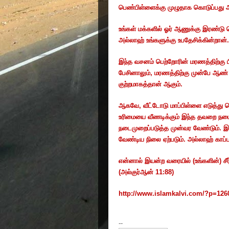
பெண்பிள்ளைக்கு
முழுதாக
கொடுப்பது
உங்கள்
மக்களில்
ஓர்
ஆணுக்கு
இரண்டு
அல்லாஹ்
உங்களுக்கு
உபதேசிக்கின்றான்
இந்த
வசனம்
பெற்றோரின்
மரணத்திற்கு
பேசினாலும்
,
மரணத்திற்கு
முன்பே
ஆண்
குற்றமாகத்தான்
ஆகும்
.
ஆகவே
,
வீட்டோடு
மாப்பிள்ளை
எடுத்து
ப
உரிமையை
வீணடிக்கும்
இந்த
தவறை
நடை
நடைமுறைப்படுத்த
முன்வர
வேண்டும்
.
இ
வேண்டிய
நிலை
ஏற்படும்
.
அல்லாஹ்
காப்
என்னால்
இயன்ற
வரையில்
(
உங்களின்
)
சீர
(
அல்குர்ஆன்
11:88)
http://www.islamkalvi.com/?p=126
--