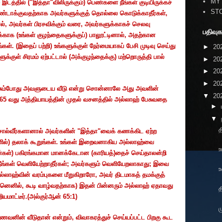
MY
இடத்தில்
("
இத்தா
"
விலிருக்கும்
)
பெண்களை
நீங்கள்
குடியிருக்கச்
ST
ுண்டாக்குவதற்காக
அவர்களுக்குத்
தொல்லை
கொடுக்காதீர்கள்
,
ல்
,
அவர்கள்
பிரசவிக்கும்
வரை
,
அவர்களுக்காகச்
செலவு
பதிவுக
க்காக
(
உங்கள்
குழந்தைகளுக்குப்
)
பாலூட்டினால்
,
அதற்கான
ங்கள்
. (
இதைப்
பற்றி
)
உங்களுக்குள்
நேர்மையாகப்
பேசி
முடிவு
செய்து
►
20
ளுக்குள்
சிரமம்
ஏற்பட்டால்
(
அக்குழந்தைக்கு
)
மற்றொருத்தி
பால்
►
20
►
20
►
20
சும்போது
அவளுடைய
வீடு
என்று
சொன்னாலே
அது
அவளின்
▼
20
65
வது
அத்தியாயத்தின்
முதல்
வசனத்தில்
அல்லாஹ்
பேசுவதை
►
▼
த
ொல்வீர்களானால்
அவர்களின்
"
இத்தா
"
வைக்
கணக்கிட
ஏற்ற
ில்
)
தலாக்
கூறுங்கள்
.
உங்கள்
இறைவனாகிய
அல்லாஹ்வை
உ
்கள்
)
பகிரங்கமான
மானக்கேடான
(
காரியத்
)
தைச்
செய்தாலன்றி
ீங்கள்
வெளியேற்றாதீர்கள்
;
அவர்களும்
வெளியேறலாகாது
;
இவை
ல்லாஹ்வின்
வரம்புகளை
மீறுகிறாரோ
,
அவர்
திடமாகத்
தமக்குத்
னெனில்
,
கூடி
வாழ்வதற்காக
)
இதன்
பின்னரும்
அல்லாஹ்
ஏதாவது
த
ியமாட்டீர்
.(
அல்குர்ஆன்
65:1)
ம
ணவனின்
வீடுதான்
என்றும்
,
விவாகரத்துச்
செய்யப்பட்ட
பிறகு
கூட