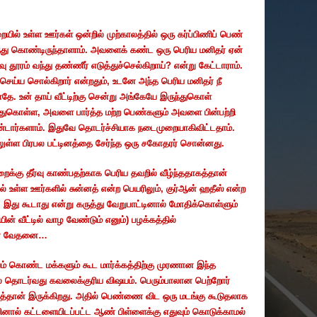
ையில்
உள்ள
ஊர்கள்
ஒன்றில்
முற்காலத்தில்
ஒரு
கர்ப்பிணிப்
பெண்
்து
கொண்டிருந்தாளாம்
.
அவளைக்
கண்ட
ஒரு
பெரிய
மனிதர்
ஏன்
வு
தூரம்
வந்து
தண்ணீர்
எடுத்துச்செல்கிறாய்
?
என்று
கேட்டாராம்
.
செய்ய
சொல்கிறார்
என்றதும்
,
உடனே
அந்த
பெரிய
மனிதர்
நீ
ாதே
.
உன்
தாய்
வீட்டிற்கு
சென்று
அங்கேயே
இருந்துகொள்
்துகொள்ள
,
அவளை
பார்த்த
மற்ற
பெண்களும்
அவளை
பின்பற்றி
டார்களாம்
.
இதுவே
தொடர்ச்சியாக
நடைமுறையாகிவிட்டதாம்
.
ுள்ள
பிரபல
பட்டினத்தை
சேர்ந்த
ஒரு
சகோதரர்
சொன்னது
.
றைக்கு
தீர்வு
காண்பதற்காக
பெரிய
தவறில்
வீழ்ந்ததாகத்தான்
ல்
உள்ள
ஊர்களில்
சுன்னத்
என்ற
பெயரிலும்
,
குர்ஆன்
ஹதீஸ்
என்ற
,
இது
கூடாது
என்று
கருத்து
வேறுபாட்டினால்
மோதிக்கொள்ளும்
ின்
வீட்டில்
வாழ
வேண்டும்
எனும்
)
பழக்கத்தில்
ன
வேதனை
…
ம்
கொண்ட
மக்களும்
கூட
மார்க்கத்திற்கு
முரணான
இந்த
்
தொடர்வது
கவலைக்குரிய
விஷயம்
.
பெரும்பாலான
பெற்றோர்
த்தான்
இருக்கிறது
.
அதில்
பெண்ணை
விட
ஒரு
மடங்கு
கூடுதலாக
ினால்
கட்டளையிடப்பட்ட
ஆண்
பிள்ளைக்கு
எதுவும்
கொடுக்காமல்