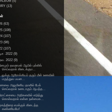
 ALBUM
(5)
ORY
(13)
ள்
26
(63)
25
(108)
24
(107)
23
(98)
22
(107)
டிச. 2022
(9)
நவ. 2022
(9)
ினமும் தவறாமல் ஆயில் புல்லிங்
செய்வதால் கிடைக்கும...
டலுக்கு ஆரோக்கியம் தரும் மீன் உணவின்
மருத்துவ பயன...
உணவை அலுமினிய தாளில் பேக்
செய்வதால் உணடாகும் ஆபத்த...
ிராட்சையை அதிகளவில் எடுத்து
கொள்வதால் என்ன நன்மைக...
ுகத்திறை எமக்குக் கிடைத்த
கண்ணியமே!