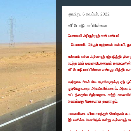
ஞாயிறு, 6 நவம்பர், 2022
வீட்டோடு மாப்பிள்ளை
மௌலவி
அப்துர்ரஹ்மான்
மன்பயீ
–
மௌலவி
.
அப்துர்
ரஹ்மான்
மன்பயீ
,
த
எல்லாம்
வல்ல
அல்லாஹ்
ஏற்படுத்தியுள்ள
நடந்த
பின்
மனைவியானவள்
கணவனின்
வீட்டோடு
மாப்பிள்ளை
என்பது
வித்தியா
அரிதாக
மிகச்
சில
ஆண்களுக்கு
ஏற்படும
குடியேறுவதை
அங்கீகரிக்கலாம்
.
ஆனால
சட்டத்தையே
நேர்மாறாக
மாற்றி
மனைவிய
கொள்வது
மோசமான
தவறாகும்
.
மனைவியை
விவாகரத்துச்
செய்தால்
கூ
இடமளிக்க
வேண்டும்
என்று
அல்லாஹ்
க