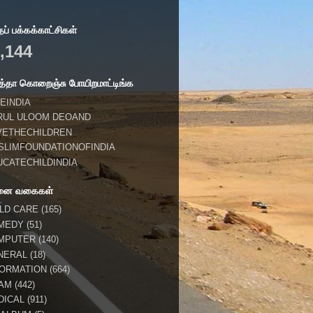
் பக்கக்காட்சிகள்
,144
்தா கொறைஞ்சு போயிறமாட்டிங்க
EINDIA
RUL ULOOM DEOAND
VETHECHILDREN
SLIMFOUNDATIONOFINDIA
UCATECHILDINDIA
னை வகைகள்
ILD CARE
(165)
MEDY
(51)
MPUTER
(140)
NERAL
(18)
FORMATION
(664)
LAM
(442)
DICAL
(911)