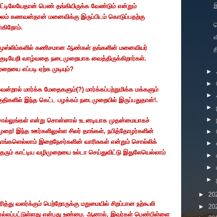
ீட்டிலேயேதான்
பெண்
தங்கியிருக்க
வேண்டும்
என்றும்
ூலம்
கணவன்தான்
மனைவிக்கு
இருப்பிடம்
கொடுப்பதற்கு
கிறோம்
.
வ
முஸ்லிம்களில்
கணிசமான
ஆண்கள்
தங்களின்
மனைவியர்
த
குடியேறி
வாழ்வதை
நடைமுறையாக
வைத்திருக்கிறார்கள்
.
ுறையை
எப்படி
ஏற்க
முடியும்
?
►
►
ென்றால்
மார்க்க
மேதைகளும்
(?)
மார்க்கப்பற்றுமிக்க
மக்களும்
►
ுதிகளில்
இந்த
கெட்ட
பழக்கம்
நடைமுறையில்
இருப்பதுதான்
!.
►
►
ல்லுங்கள்
என்று
சொன்னால்
உடனடியாக
முதன்மையாகச்
முறை
!
இந்த
ஊர்களிலுள்ள
சிலர்
தாங்கள்
,
நபித்தோழர்களின்
►
ாங்களெல்லாம்
இறைநேசர்களின்
வாரிசுகள்
என்றும்
சொல்லிக்
►
தரும்
காட்டிய
வழிமுறையை
உல்டா
செய்துவிட்டு
இதுலேயெல்லாம்
►
►
►
►
20
ரித்து
வளர்க்கும்
பெற்றோருக்கு
மறுமையில்
சிறப்பான
நற்கூலி
►
20
்லப்பட்டுள்ளது
என்பது
உண்மை
.
ஆனால்
,
இவர்கள்
பெண்பிள்ளை