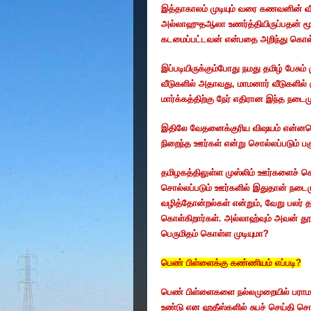
இத்தாகாலம்
முடியும்
வரை
கணவனின்
வ
அல்லாஹுதஆலா
உணர்த்தியிருப்பதன்
ம
கடமைப்பட்டவன்
என்பதை
அறிந்து
கொள்
இப்படியிருக்கும்போது
நமது
தமிழ்
பேசும்
வீடுகளில்
அதாவது
,
மாமனார்
வீடுகளில்
மார்க்கத்திற்கு
நேர்
எதிரான
இந்த
நடைம
இதிலே
வேதனைக்குரிய
விஷயம்
என்னவ
நிறைந்த
ஊர்கள்
என்று
சொல்லப்படும்
பக
தமிழகத்திலுள்ள
முஸ்லிம்
ஊர்களைச்
சொ
சொல்லப்படும்
ஊர்களில்
இதுதான்
நடை
வழித்தோன்றல்கள்
என்றும்
,
வேறு
பலர்
த
கொள்கிறார்கள்
.
அல்லாஹ்வும்
அவன்
தூ
பெருமிதம்
கொள்ள
முடியுமா
?
பெண்
பிள்ளைக்கு
கண்ணியம்
எப்படி
?
பெண்
பிள்ளைகளை
நல்லமுறையில்
பராம
உண்டு
என
ஹதீஸ்களில்
சுபச்
செய்தி
சொல