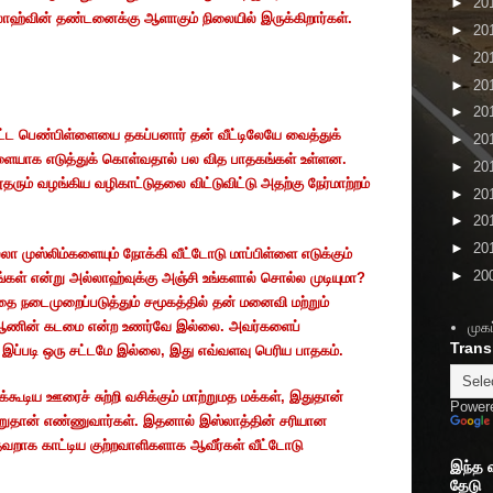
►
20
ாஹ்வின்
தண்டனைக்கு
ஆளாகும்
நிலையில்
இருக்கிறார்கள்
.
►
20
►
20
►
20
►
20
ட்ட
பெண்பிள்ளையை
தகப்பனார்
தன்
வீட்டிலேயே
வைத்துக்
►
20
்ளையாக
எடுத்துக்
கொள்வதால்
பல
வித
பாதகங்கள்
உள்ளன
.
►
20
தரும்
வழங்கிய
வழிகாட்டுதலை
விட்டுவிட்டு
அதற்கு
நேர்மாற்றம்
►
20
►
20
►
20
்லா
முஸ்லிம்களையும்
நோக்கி
வீட்டோடு
மாப்பிள்ளை
எடுக்கும்
►
20
ங்கள்
என்று
அல்லாஹ்வுக்கு
அஞ்சி
உங்களால்
சொல்ல
முடியுமா
?
்தை
நடைமுறைப்படுத்தும்
சமூகத்தில்
தன்
மனைவி
மற்றும்
ஆணின்
கடமை
என்ற
உணர்வே
இல்லை
.
அவர்களைப்
முகப
Trans
இப்படி
ஒரு
சட்டமே
இல்லை
,
இது
எவ்வளவு
பெரிய
பாதகம்
.
்கூடிய
ஊரைச்
சுற்றி
வசிக்கும்
மாற்றுமத
மக்கள்
,
இதுதான்
Power
றுதான்
எண்ணுவார்கள்
.
இதனால்
இஸ்லாத்தின்
சரியான
தவறாக
காட்டிய
குற்றவாளிகளாக
ஆவீர்கள்
வீட்டோடு
இந்த 
தேடு