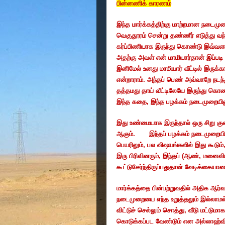
பின்னணிக்
காரணம்
இந்த
மார்க்கத்திற்கு
மாற்றமான
நடைமுற
வெகுதூரம்
சென்று
தண்ணீர்
எடுத்து
வந
கர்ப்பிணியாக
இருந்து
கொண்டு
இவ்வள
அதற்கு
அவள்
என்
மாமியார்தான்
இப்படி
இனிமேல்
உனது
மாமியார்
வீட்டில்
இருக்க
என்றாராம்
.
அந்தப்
பெண்
அவ்வாறே
நடந
தத்தமது
தாய்
வீட்டிலேயே
இருந்து
கொண்
இந்த
கதை
,
இந்த
பழக்கம்
நடைமுறையில
இது
உண்மையாக
இருந்தால்
ஒரு
சிறு
கு
ஆகும்
.
இந்தப்
பழக்கம்
நடைமுறையி
பெயரிலும்
,
பல
விஷயங்களில்
இது
கூடும்
இரு
பிரிவினரும்
,
இந்தப்
(
ஆண்
,
மனைவிய
கூட்டுசேர்ந்திருப்பதுதான்
வேடிக்கையா
மார்க்கத்தை
பின்பற்றுவதில்
அதிக
ஆர்வ
நடைமுறையை
எந்த
உறுத்தலும்
இல்லாமல
விட்டுச்
செல்லும்
சொத்து
,
வீடு
மட்டுமாக
கொடுக்கப்பட
வேண்டும்
என
அல்லாஹ்வ