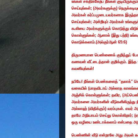
உங்கள்
சக்திக்கேற்ப
நீங்கள்
குடியிருக்கும்
செய்யுங்கள்
; (
அவர்களுக்கு
)
நெருக்கடிய
அவர்கள்
கர்ப்பமுடையவர்களாக
இருந்தா
செய்யுங்கள்
;
அன்றியும்
அவர்கள்
உங்களு
கூலியை
அவர்களுக்குக்
கொடுத்து
விடு
கொள்ளுங்கள்
;
ஆனால்
(
இது
பற்றி
)
உங்க
கொடுக்கலாம்
.(
அல்குர்ஆன்
65:6)
திருமணமான
பெண்ணைக்
குறித்துப்
பே
கணவன்
வீட்டைத்தான்
குறிக்கும்
.
இந்த
கவனியுங்கள்
!
நபியே
!
நீங்கள்
பெண்களைத்
"
தலாக்
"
ச
வகையில்
(
மாதவிடாய்
அல்லாத
காலங்கள
அஞ்சிக்
கொள்ளுங்கள்
;
தவிர
, (
அப்பெண
அவர்களை
அவர்களின்
வீடுகளிலிருந்து
ந
அல்லாஹ்
(
விதிக்கும்
)
வரம்புகள்
.
எவர்
அ
தாமே
அநியாயம்
செய்து
கொள்கிறார்
; (
ஏ
ஒரு
வழியை
உண்டாக்கலாம்
என்பதை
அற
பெண்ணின்
வீடு
என்றாலே
அது
அவள்
க