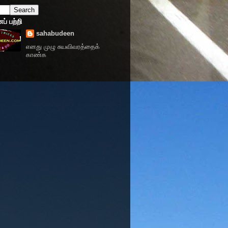
் பற்றி
sahabudeen
எனது முழு சுயவிவரத்தைக்
காண்க