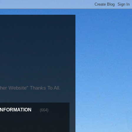
er Website" Thanks To All.
INFORMATION
(664)