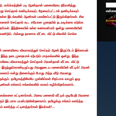
டு
.
மார்க்கத்தின்
படி
ஆண்தான்
மனைவியை
நிர்வகித்து
என்னைப
று
செய்தால்
கண்டிக்கவும்
,
தேவைப்பட்டால்
தண்டிக்கவும்
உள்ள
இடங்களில்
ஆண்கள்
பலவீனப்பட்டு
இருக்கிறார்கள்
.
சில
களைச்
செய்தால்
கூட
சரியான
முறையில்
நடவடிக்கை
எடுக்க
றார்கள்
.
இந்நிலையில்
உள்ள
கணவன்மார்
ஒன்று
மனைவியின்
ேண்டும்
.
அல்லது
தானாக
வீட்டை
விட்டு
விலகிச்
செல்ல
்
மனைவியை
விவாகரத்துச்
செய்யும்
ஆண்
இருப்பிடம்
இல்லாமல்
இந்த
நடைமுறையால்
ஏற்படும்
பாதகங்களில்
ஒன்று
.
இந்த
வியை
விவாகரத்துச்
செய்தால்
அவன்தான்
வீட்டை
விட்டு
்
இருந்துகொண்டிருப்பது
அவனுடைய
மனைவியின்
வீட்டில்
!
அவன்
்லலாம்
என்று
நினைக்கும்
போது
அந்த
வீடு
அவனது
க்கும்
.
தமிழகத்திலேயே
முஸ்லிம்கள்
சிறப்பாக
வாழும்
ஒரு
ண்கள்
எல்லாம்
சங்கங்களில்
காலம்
கழிக்கிறார்களாம்
.
்கங்களை
கட்டினார்கள்
,
அவை
மனைவி
வீட்டில்
குடியேறி
அவளை
ும்
இடமாக
பயன்படுகின்றனவாம்
.
தமிழுக்கு
சங்கம்
வளர்த்த
ம்
வளர்த்த
பட்டினத்தார்கள்
இவர்கள்
!…