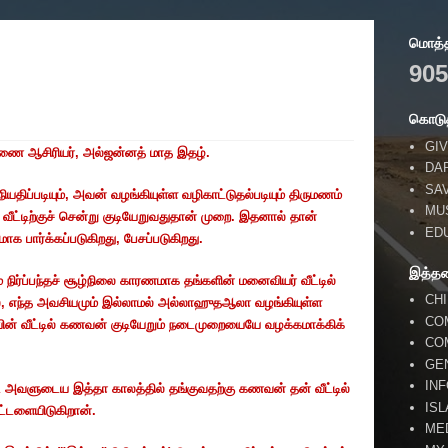
மொத்தப
905
கொடுத
GIV
ுணை
ஆசிரியர்
,
அல்ஜன்னத்
மாத
இதழ்
.
DA
SA
நியதிப்படியும்
,
அவன்
வழங்கியுள்ள
வழிகாட்டுதல்படியும்
திருமணம்
MU
வீட்டிற்குச்
சென்று
குடியேறுவதுதான்
முறை
.
இதனால்
தான்
ED
சமாக
பார்க்கப்படுகிறது
,
பேசப்படுகிறது
.
இத்த
்
நிர்ப்பந்தச்
சூழ்நிலை
காரணமாக
தங்களின்
மனைவியர்
வீட்டில்
CH
்
,
எந்த
அவசியமும்
இல்லாமல்
அல்லாஹுதஆலா
வழங்கியுள்ள
CO
ின்
வீட்டில்
கணவன்
குடியேறும்
நடைமுறையையே
வழக்கமாக்கிக்
CO
GE
IN
ட
அவளுடைய
இத்தா
காலத்தில்
தங்குவதற்கு
கணவன்
தன்
வீட்டில்
IS
ட்டளையிடுகிறான்
.
ME