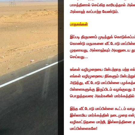
பாசத்தினால்
செய்கிற
காரியத்தால்
அல்ல
அல்லாஹ்
காப்பாற்ற
வேண்டும்
.
பாதகங்கள்
இப்படி
திருமணம்
முடித்துக்
கொடுக்கப்ப
கொண்டு
மருமகனை
வீட்டோடு
மாப்பிள
முதலாவது
,
அல்லாஹ்வும்
அவனுடைய
தூ
செய்வது
…
உங்கள்
வழிமுறையை
பின்பற்றாத
மற்ற
எல
எங்கள்
வழிமுறையை
நீங்களும்
பின்பற்று
அடுத்து
,
வீட்டோடு
மாப்பிள்ளை
பழக்கத
பிள்ளைகளுக்கு
இருப்பிடம்
வழங்குவது
பொறுத்தவரை
அவர்களின்
மார்க்கத்தில்
இந்த
வீட்டோடு
மாப்பிள்ளை
கூட்டம்
வாழக
இஸ்லாமிய
மார்க்கத்தின்
நடைமுறை
என்
வழிகாட்டுதலை
மாற்றி
,
இஸ்லாத்தினை
மாப்பிள்ளைகளே
!