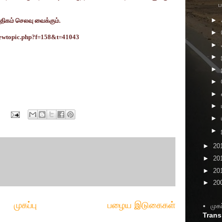
ப
►
அதிகம் செலவு வைக்கும்.
►
ewtopic.php?f=158&t=41043
►
►
►
►
►
►
►
►
►
20
►
20
►
20
►
20
முகப்பு
பழைய இடுகைகள்
முகப
Trans