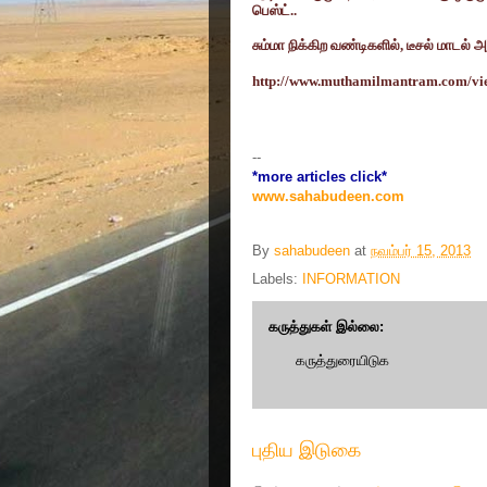
பெஸ்ட்..
சும்மா நிக்கிற வண்டிகளில்
,
டீசல் மாடல் 
http://www.muthamilmantram.com/vi
--
*more articles click*
www.sahabudeen.com
By
sahabudeen
at
நவம்பர் 15, 2013
Labels:
INFORMATION
கருத்துகள் இல்லை:
கருத்துரையிடுக
புதிய இடுகை