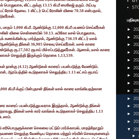
MY
ோல் பொதுவாக
,
லிட்டருக்கு
13.15
கி.மீ மைலேஜ் தரும். அப்படி
ST
 பெட்ரோல் தேவை.
1
லிட்டர் பெட்ரோலின் விலை
70.58
என்பதால்
,
ுவீர்கள்.
பதிவுக
்
,
மாதம்
1,000
கி.மீ. ஆண்டுக்கு
12,000
கி.மீ பயணம் செய்வீர்கள்
►
20
டீசலின் விலை சென்னையில்
50.13.
ஃபிகோ டீசல் பொதுவாக
,
►
20
தக் கணக்கின்படி பார்த்தால்
,
ஆண்டுக்கு
736.19
லிட்டர் டீசல்
 ஆண்டுக்கு நீங்கள்
36,905
செலவு செய்வீர்கள். டீசல் காரை
►
20
்டுக்கு ரூ.
27,502
ரூபாய் மிச்சப்படுத்துவீர்கள். ஆனால்
,
டீசல் காரை
►
20
டுதலாகச் செலுத்தி இருக்கும் தொகை
1,13,539.
►
20
்கள் நான்கு (
4.12)
ஆண்டுகள் காரைப் பயன்படுத்த வேண்டும்.
►
20
தான்
,
ஆரம்பத்தில் கூடுதலாகச் செலுத்திய
1.13
லட்சம் ரூபாய்
►
20
►
20
,000
கி.மீ-க்குப் பின்புதான் நீங்கள் டீசல் காரை வாங்கியதற்கான
►
20
►
20
வரை காரைப் பயன்படுத்துபவராக இருந்தால்
,
ஆண்டுக்கு நீங்கள்
►
20
 அதாவது
,
நீங்கள் டீசல் கார் வாங்கக் கூடுதலாகச் செலுத்திய
1.13
►
20
டலாம்.
►
20
ும் எரிபொருளுக்கான செலவை மட்டும் பார்க்காமல்
,
மாதந்தோறும்
▼
20
தவணை செலுத்த வேண்டிய தொகை மற்றும் சர்வீஸ் செலவுகளையும்
►