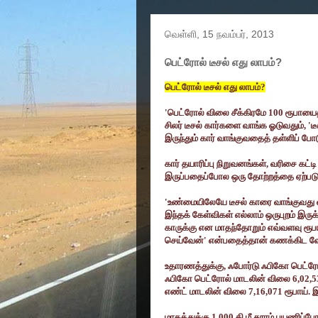
வெள்ளி, 15 நவம்பர், 2013
பெட்ரோல் டீசல் எது லாபம்?
பெட்ரோல் டீசல் எது லாபம்
?
'
பெட்ரோல் விலை சீக்கிரமே
100
ரூபாயைத
சிலர் டீசல் கார்களை வாங்க ஓடுவதும்
, '
ட
இருந்தும் கார் வாங்குவதைத் தள்ளிப் ப
கார் தயாரிப்பு நிறுவனங்கள்
,
வரிசை கட்டி
இருப்பதைப்போல ஒரு தோற்றத்தை ஏற்படு
'
உண்மையிலேயே டீசல் காரை வாங்குவது
இந்தக் கேள்விகள் எல்லாம் ஒருபுறம் இருக்
காருக்கு என மாதந்தோறும் எவ்வளவு ரூபா
செய்வேன்
'
என்பதைத்தான் கணக்கிட வே
உதாரணத்துக்கு
,
ஃபோர்டு ஃபிகோ பெட்ரோல
ஃபிகோ பெட்ரோல் மாடலின் விலை
6,02,
எண்ட் மாடலின் விலை
7,16,071
ரூபாய்.
மாதத்துக்கு
1,000
கி.மீ தூரம் பயணிப்ப