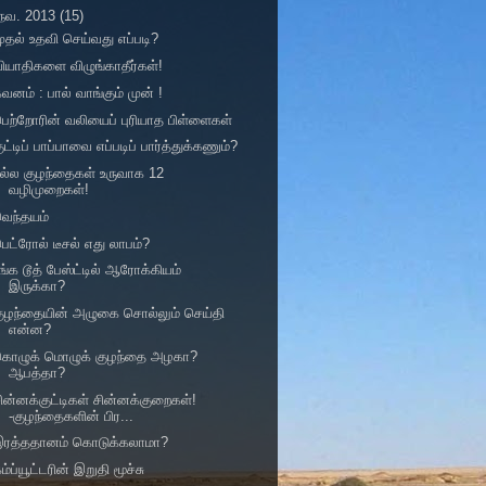
நவ. 2013
(15)
ுதல் உதவி செய்வது எப்படி?
ியாதிகளை விழுங்காதீர்கள்!
வனம் : பால் வாங்கும் முன் !
ெற்றோரின் வலியைப் புரியாத பிள்ளைகள்
ுட்டிப் பாப்பாவை எப்படிப் பார்த்துக்கணும்?
ல்ல குழந்தைகள் உருவாக 12
வழிமுறைகள்!
ெந்தயம்
ெட்ரோல் டீசல் எது லாபம்?
ங்க டூத் பேஸ்ட்டில் ஆரோக்கியம்
இருக்கா?
ுழந்தையின் அழுகை சொல்லும் செய்தி
என்ன?
கொழுக் மொழுக் குழந்தை அழகா?
ஆபத்தா?
ின்னக்குட்டிகள் சின்னக்குறைகள்!
-குழந்தைகளின் பிர...
இரத்ததானம் கொடுக்கலாமா?
ம்ப்யூட்டரின் இறுதி மூச்சு