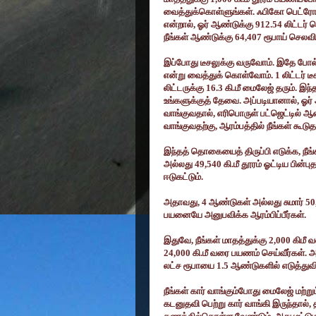
வைத்துக்கொள்ளுங்கள். ஃபிகோ பெட்ர
என்றால்
,
ஓர் ஆண்டுக்கு
912.54
லிட்டர்
நீங்கள் ஆண்டுக்கு
64,407
ரூபாய் செலவிட
இப்போது டீசலுக்கு வருவோம். இதே போல
என்று வைத்துக் கொள்வோம்.
1
லிட்டர் 
லிட்டருக்கு
16.3
கி.மீ மைலேஜ் தரும். இந்
உங்களுக்குத் தேவை. அப்படியானால்
,
ஓர்
வாங்குவதால்
,
எரிபொருள் பட்ஜெட்டில் ஆண
வாங்குவதற்கு
,
ஆரம்பத்தில் நீங்கள் கூ
இந்தத் தொகையைத் திருப்பி எடுக்க
,
நீங
அல்லது
49,540
கி.மீ தூரம் ஓட்டிய பின்பு
ஈடுகட்டும்.
அதாவது
, 4
ஆண்டுகள் அல்லது சுமார்
50
பயனையே அனுபவிக்க ஆரம்பிப்பீர்கள்.
இதுவே
,
நீங்கள் மாதத்துக்கு
2,000
கிமீ 
24,000
கி.மீ வரை பயணம் செய்வீர்கள்.
லட்ச ரூபாயை
1.5
ஆண்டுகளில் எடுத்துவி
நீங்கள் கார் வாங்கும்போது மைலேஜ் மற்ற
கடனுதவி பெற்று கார் வாங்கி இருந்தால்
,