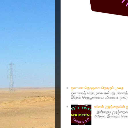
Popular Posts
ஜனாஸா தொழுகை தொழும் முறை
ஜனாஸாத் தொழுகை என்பது மரணித்தவ
இந்தத் தொழுகையை நபிகளார் (ஸல்) அ
உங்கள் குழந்தையின்
இன்றைய குழந்தைகள்
அறிவை இன்னும் கொஞ்