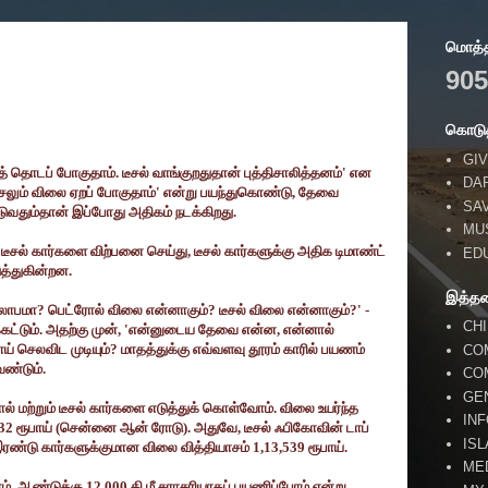
மொத்தப
905
கொடுத
GIV
் தொடப் போகுதாம். டீசல் வாங்குறதுதான் புத்திசாலித்தனம்
'
என
DA
ீசலும் விலை ஏறப் போகுதாம்
'
என்று பயந்துகொண்டு
,
தேவை
SA
ோடுவதும்தான் இப்போது அதிகம் நடக்கிறது.
MU
 டீசல் கார்களை விற்பனை செய்து
,
டீசல் கார்களுக்கு அதிக டிமாண்ட்
ED
த்துகின்றன.
இத்த
 லாபமா
?
பெட்ரோல் விலை என்னாகும்
?
டீசல் விலை என்னாகும்
?' -
CH
கட்டும். அதற்கு முன்
, '
என்னுடைய தேவை என்ன
,
என்னால்
ய் செலவிட முடியும்
?
மாதத்துக்கு எவ்வளவு தூரம் காரில் பயணம்
CO
ண்டும்.
CO
GE
் மற்றும் டீசல் கார்களை எடுத்துக் கொள்வோம். விலை உயர்ந்த
IN
532
ரூபாய் (சென்னை ஆன் ரோடு). அதுவே
,
டீசல் ஃபிகோவின் டாப்
IS
 இரண்டு கார்களுக்குமான விலை வித்தியாசம்
1,13,539
ரூபாய்.
ME
ோம். ஆண்டுக்கு
12,000
கி.மீ சராசரியாகப் பயணிப்போம் என்று