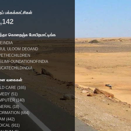
் பக்கக்காட்சிகள்
,142
்தா கொறைஞ்சு போயிறமாட்டிங்க
EINDIA
RUL ULOOM DEOAND
VETHECHILDREN
SLIMFOUNDATIONOFINDIA
UCATECHILDINDIA
னை வகைகள்
ILD CARE
(165)
MEDY
(51)
MPUTER
(140)
NERAL
(18)
FORMATION
(664)
LAM
(442)
DICAL
(911)