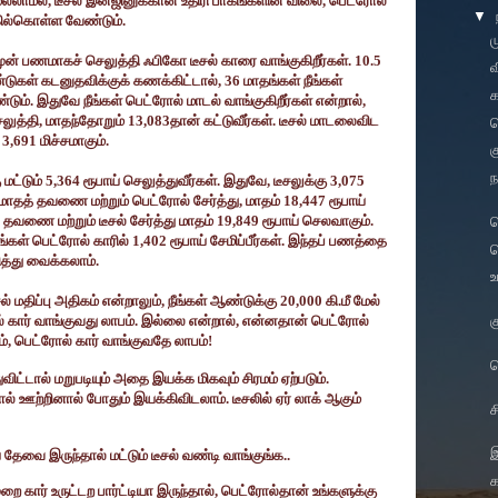
ல்லாமல்
,
டீசல் இன்ஜினுக்கான உதிரி பாகங்களின் விலை
,
பெட்ரோல்
▼
ில்கொள்ள வேண்டும்.
ம
 முன் பணமாகச் செலுத்தி ஃபிகோ டீசல் காரை வாங்குகிறீர்கள்.
10.5
வ
டுகள் கடனுதவிக்குக் கணக்கிட்டால்
, 36
மாதங்கள் நீங்கள்
க
். இதுவே நீங்கள் பெட்ரோல் மாடல் வாங்குகிறீர்கள் என்றால்
,
ெலுத்தி
,
மாதந்தோறும்
13,083
தான் கட்டுவீர்கள். டீசல் மாடலைவிட
ப
்
3,691
மிச்சமாகும்.
க
ந
 மட்டும்
5,364
ரூபாய் செலுத்துவீர்கள். இதுவே
,
டீசலுக்கு
3,075
 மாதத் தவணை மற்றும் பெட்ரோல் சேர்த்து
,
மாதம்
18,447
ரூபாய்
,
தவணை மற்றும் டீசல் சேர்த்து மாதம்
19,849
ரூபாய் செலவாகும்.
வ
ீங்கள் பெட்ரோல் காரில்
1,402
ரூபாய் சேமிப்பீர்கள். இந்தப் பணத்தை
ப
ித்து வைக்கலாம்.
உ
ல் மதிப்பு அதிகம் என்றாலும்
,
நீங்கள் ஆண்டுக்கு
20,000
கி.மீ மேல்
க
ல் கார் வாங்குவது லாபம். இல்லை என்றால்
,
என்னதான் பெட்ரோல்
ம்
,
பெட்ரோல் கார் வாங்குவதே லாபம்!
்துவிட்டால் மறுபடியும் அதை இயக்க மிகவும் சிரமம் ஏற்படும்.
ோல் ஊற்றினால் போதும் இயக்கிவிடலாம். டீசலில் ஏர் லாக் ஆகும்
ச
 தேவை இருந்தால் மட்டும் டீசல் வண்டி வாங்குங்க..
க
 கார் உருட்டற பார்ட்டியா இருந்தால்
,
பெட்ரோல்தான் உங்களுக்கு