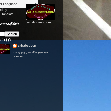
m
ed by
Translate
sahabudeen.com
வலைப்பதிவில்
் பற்றி
sahabudeen
எனது முழு சுயவிவரத்தைக்
காண்க