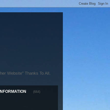
er Website" Thanks To All.
INFORMATION
(664)