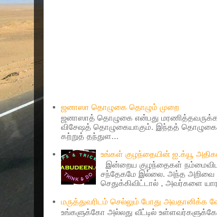
Popular Posts
ஜனாஸா தொழுகை தொழும் முறை
ஜனாஸாத் தொழுகை என்பது மரணித்தவருக்கா
விசேஷத் தொழுகையாகும். இந்தத் தொழுகைய
கற்றுத் தந்துள...
உங்கள் குழந்தையின் ஐ.க்யூ அத
இன்றைய குழந்தைகள் நம்மைவிட 
சந்தேகமே இல்லை. அந்த அறிவை 
செதுக்கிவிட்டால் , அவர்களை யாரா
மருத்துவரிடம் செல்லும் போது அவதானிக்க
உங்களுக்கோ அல்லது வீட்டில் உள்ளவர்களுக்க