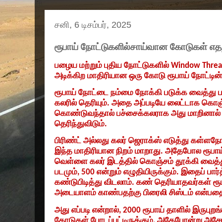
சனி, 6 டிசம்பர், 2025
ரூபாய் நோட்டுகளில்சாய்வான கோடுகள் எதற
பழைய மற்றும் புதிய நோட்டுகளில்
Window Thre
அடிக்கிற மாதிரியான ஒரு கோடு ரூபாய் நோட்டின் 
ரூபாய் நோட்டை நம்மை நோக்கி படுக்க வைத்து 
கலரில் தெரியும். அதை அப்படியே லைட்டாக க
கொண்டுவந்தால் பச்சைக்கலராக அது மாறினால் ந
தெரிந்துவிடும்.
பிரிண்ட் அல்லது கலர் ஜெராக்ஸ் எடுத்து கள்ளநோட
இந்த மாதிரியான நிறம் மாறாது. அதேபோல ரூபாய்
வெள்ளை கலர் இடத்தில் கொஞ்சம் தூக்கி வைத்து 
படமும்
, 500
என்றும் எழுதியிருக்கும். இதைப் பா
கண்டுபிடித்து விடலாம். கண் தெரியாதவர்கள் ரூ
அடையாளம் காண்பதற்கு பிரைலி சிஸ்டம் என்ப
அது எப்படி என்றால்
, 2000
ரூபாய் தாளில் இருபுறங
கோடுகள் போடப்பட்டிருக்கும்
,
அதேபோன்று அசோகா