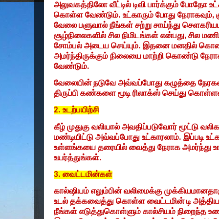
அலுவகத்திலோ வீட்டில் டிவி பார்க்கும் போதோ உ
கொள்ள வேண்டும். உட்காரும் போது நேராகவும்
,
வேலை பளுவால் நீங்கள் சற்று சாய்ந்து செளகரியம
சூழ்நிலைகளில் சில நிமிடங்கள் என்பது
,
சில மணி
சோம்பல் அடைய செய்யும். இதனை மனதில் கொண்
அமர்ந்திருக்கும் நிலையை மாற்றி கொண்டு நேர
வேண்டும்.
வேலையின் நடுவே அவ்வப்போது கழுத்தை நேரகவ
திருப்பி கண்களை மூடி ரிலாக்ஸ் செய்து கொள்ள
2.
உடற்பயிற்சி
கீழ் முதுகு வலியால் அவதிப்படுவோர் மூட்டு வலிக
மண்டியிட்டு அவ்வப்போது உட்காரலாம். இப்படி உட்க
உள்ளங்கயை தரையில் வைத்து நேராக அமர்ந்து உ
உயர்த்துங்கள்.
3.
வைட்டமின்கள்
கால்ஷியம் எலும்பின் வலிமைக்கு முக்கியமானதா
உடல் தக்கவைத்து கொள்ள வைட்டமின் டி அத்தியா
நீங்கள் எடுத்துகொள்ளும் கால்சியம் நிறைந்த 