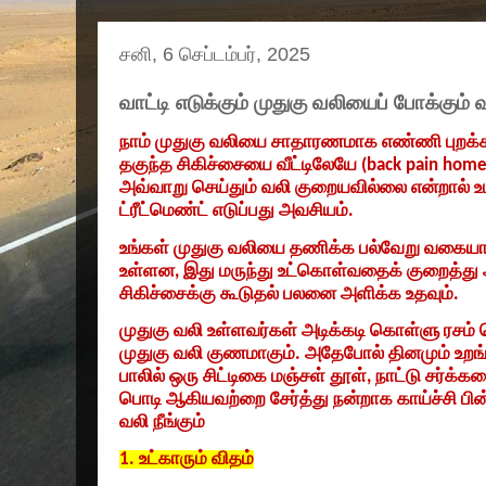
சனி, 6 செப்டம்பர், 2025
வாட்டி எடுக்கும் முதுகு வலியைப் போக்கும் 
நாம் முதுகு வலியை சாதாரணமாக எண்ணி புறக்
தகுந்த சிகிச்சையை வீட்டிலேயே (
back pain hom
அவ்வாறு செய்தும் வலி குறையவில்லை என்றால்
ட்ரீட்மெண்ட் எடுப்பது அவசியம்.
உங்கள் முதுகு வலியை தணிக்க பல்வேறு வகை
உள்ளன
,
இது மருந்து உட்கொள்வதைக் குறைத்து 
சிகிச்சைக்கு கூடுதல் பலனை அளிக்க உதவும்.
முதுகு வலி உள்ளவர்கள் அடிக்கடி கொள்ளு ரசம் 
முதுகு வலி குணமாகும். அதேபோல் தினமும் உறங்
பாலில் ஒரு சிட்டிகை மஞ்சள் தூள்
,
நாட்டு சர்க்கர
பொடி ஆகியவற்றை சேர்த்து நன்றாக காய்ச்சி பின
வலி நீங்கும்
1.
உட்காரும் விதம்