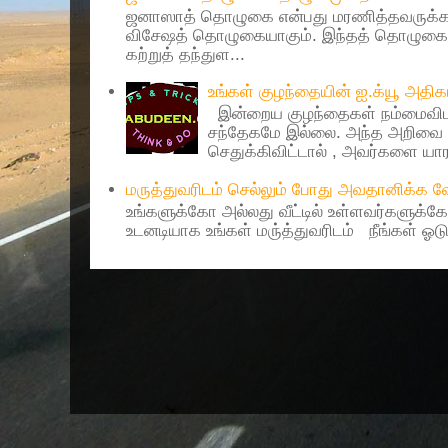
ஜனாஸாத் தொழுகை என்பது மரணித்தவருக்கா
விசேஷத் தொழுகையாகும். இந்தத் தொழுகைய
கற்றுத் தந்துள...
உங்கள் குழந்தையின் ஐ.க்யூ அத
இன்றைய குழந்தைகள் நம்மைவிட 
சந்தேகமே இல்லை. அந்த அறிவை 
செதுக்கிவிட்டால் , அவர்களை யாரா
மருத்துவரிடம் செல்லும் போது அவதானிக்க
உங்களுக்கோ அல்லது வீட்டில் உள்ளவர்களுக்க
உடனடியாக உங்கள் மரு்த்துவரிடம் நீங்கள் ஓடு