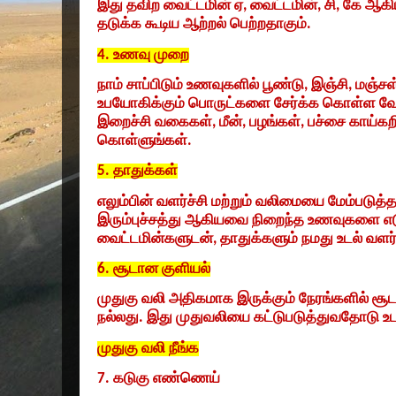
இது தவிற வைட்டமின் ஏ
,
வைட்டமின்
,
சி
,
கே ஆகி
தடுக்க கூடிய ஆற்றல் பெற்றதாகும்.
4.
உணவு முறை
நாம் சாப்பிடும் உணவுகளில் பூண்டு
,
இஞ்சி
,
மஞ்சள
உபயோகிக்கும் பொருட்களை சேர்க்க கொள்ள வேண
இறைச்சி வகைகள்
,
மீன்
,
பழங்கள்
,
பச்சை காய்கற
கொள்ளுங்கள்.
5.
தாதுக்கள்
எலும்பின் வளர்ச்சி மற்றும் வலிமையை மேம்படுத்
இரும்புச்சத்து ஆகியவை நிறைந்த உணவுகளை எ
வைட்டமின்களுடன்
,
தாதுக்களும் நமது உடல் வளர
6.
சூடான குளியல்
முதுகு வலி அதிகமாக இருக்கும் நேரங்களில் ச
நல்லது. இது முதுவலியை கட்டுபடுத்துவதோடு உடல
முதுகு வலி நீங்க
7.
கடுகு எண்ணெய்