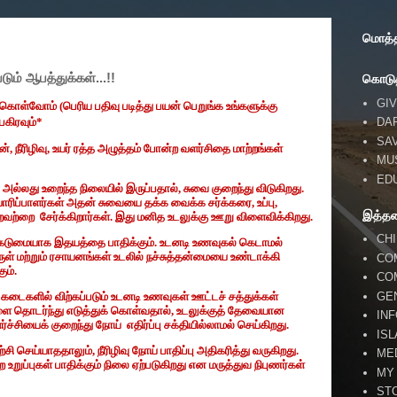
மொத்தப
ும் ஆபத்துக்கள்...!!
கொடுத
GIV
ு கொள்வோம் (பெரிய பதிவு படித்து பயன் பெறுங்க உங்களுக்கு
DA
பகிரவும்*
SA
ன்
,
நீரிழிவு
,
உயர் ரத்த அழுத்தம் போன்ற வளர்சிதை மாற்றங்கள்
MU
ED
ட அல்லது உறைந்த நிலையில் இருப்பதால்
,
சுவை குறைந்து விடுகிறது.
யாரிப்பாளர்கள் அதன் சுவையை தக்க வைக்க சர்க்கரை
,
உப்பு
,
இத்த
றவற்றை
சேர்க்கிறார்கள். இது மனித உடலுக்கு ஊறு விளைவிக்கிறது.
CH
 கடுமையாக இதயத்தை பாதிக்கும். உடனடி உணவுகல் கெடாமல்
ருள் மற்றும் ரசாயனங்கள் உடலில் நச்சுத்தன்மையை உண்டாக்கி
CO
ும்.
CO
GE
கடைகளில் விற்கப்படும் உடனடி உணவுகள் ஊட்டச் சத்துக்கள்
ை தொடர்ந்து எடுத்துக் கொள்வதால்
,
உடலுக்குத் தேவையான
IN
ர்ச்சியைக் குறைந்து நோய்
எதிர்ப்பு சக்தியில்லாமல் செய்கிறது.
IS
ிற்சி செய்யாததாலும்
,
நீரிழிவு நோய் பாதிப்பு அதிகரித்து வருகிறது.
ME
ற உறுப்புகள் பாதிக்கும் நிலை ஏற்படுகிறது என மருத்துவ நிபுணர்கள்
MY
ST