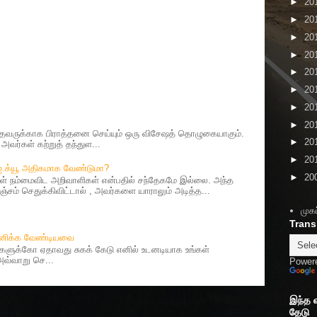
►
20
►
20
►
20
►
20
►
20
►
20
►
20
►
20
ருக்காக பிராத்தனை செய்யும் ஒரு விசேஷத் தொழுகையாகும்.
►
20
வர்கள் கற்றுத் தந்துள...
►
20
 ஐ.க்யூ அதிகமாக வேண்டுமா?
►
20
 நம்மைவிட அறிவாளிகள் என்பதில் சந்தேகமே இல்லை. அந்த
சம் செதுக்கிவிட்டால் , அவர்களை யாராலும் அடித்த...
முகப
Trans
தானிக்க வேண்டியவை
ர்களுக்கோ ஏதாவது சுகக் கேடு எனில் உடனடியாக உங்கள்
 அவ்வாறு செ...
Power
இந்த 
தேடு