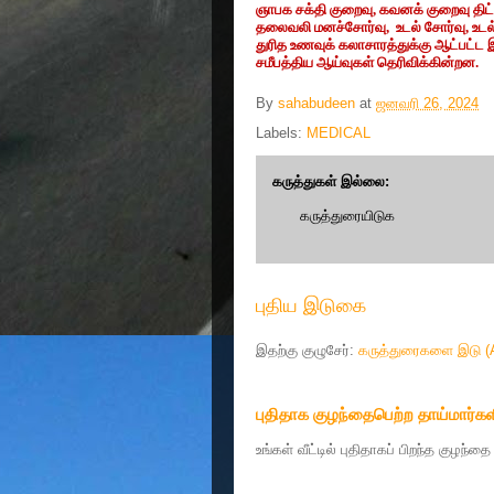
ஞாபக சக்தி குறைவு
,
கவனக் குறைவு திட்
தலைவலி மனச்சோர்வு
,
உடல் சோர்வு
,
உடல
துரித உணவுக் கலாசாரத்துக்கு ஆட்பட்ட 
சமீபத்திய ஆய்வுகள் தெரிவிக்கின்றன.
By
sahabudeen
at
ஜனவரி 26, 2024
Labels:
MEDICAL
கருத்துகள் இல்லை:
கருத்துரையிடுக
புதிய இடுகை
இதற்கு குழுசேர்:
கருத்துரைகளை இடு (
புதிதாக குழந்தைபெற்ற தாய்மார்கள
உங்கள் வீட்டில் புதிதாகப் பிறந்த குழந்