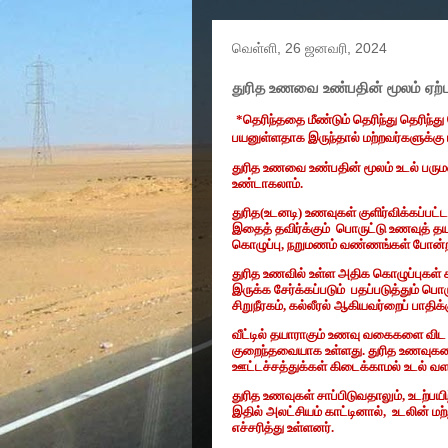
வெள்ளி, 26 ஜனவரி, 2024
துரித உணவை உண்பதின் மூலம் ஏற்பட
*
தெரிந்ததை மீண்டும் தெரிந்து தெரிந்த
பயனுள்ளதாக இருந்தால் மற்றவர்களுக்கு 
துரித உணவை உண்பதின் மூலம் உடல் பரும
உண்டாகலாம்.
துரித(உடனடி) உணவுகள் குளிர்விக்கப்பட்
இதைத் தவிர்க்கும்
பொருட்டு உணவுத் த
கொழுப்பு
,
நறுமணம் வண்ணங்கள் போன்
துரித உணவில் உள்ள அதிக கொழுப்புகள்
இருக்க சேர்க்கப்படும்
பதப்படுத்தும் பொ
சிறுநீரகம்
,
கல்லீரல் ஆகியவர்றைப் பாதிக்க
வீட்டில் தயாராகும் உணவு வகைகளை விட 
குறைந்தவையாக உள்ளது. துரித உணவுகள
ஊட்டச்சத்துக்கள் கிடைக்காமல் உடல் வள
துரித உணவுகள் சாப்பிடுவதாலும்
,
உடற்பய
இதில் அலட்சியம் காட்டினால்
,
உடலின் மற்
எச்சரித்து உள்ளனர்.