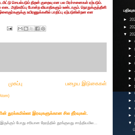
டமிட்டு செயல்படும் திறன் குறைவு என பல பிரச்சனைகள் ஏற்படும்.
் எடை அதிகரிப்பு போன்ற வியாதிகளும் உண்டாகும். நொறுக்குத்தீனி
பதிவுக
இளைஞர்களுக்கு உயிரணுக்களில் பாதிப்பு ஏற்படுகின்றன என
►
20
►
20
▼
20
►
►
►
►
►
►
முகப்பு
பழைய இடுகைகள்
►
►
Atom)
►
►
ின் தூக்கமில்லா இரவுகளுக்கான சில தீர்வுகள்.
►
தை இருக்கும் போது சரியான நேரத்தில் தூங்குவது சாத்தியமில...
▼
வ