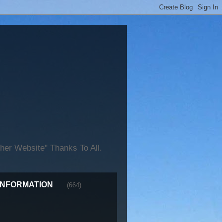
er Website" Thanks To All.
INFORMATION
(664)