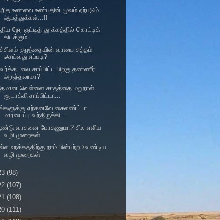
ுரித உணவை உண்பதின் மூலம் ஏற்படும்
ஆபத்துக்கள்...!!
திய நேர குட்டித் தூக்கத்தில் கொட்டிக்
கிடக்கும் ...
ச்சிளம் குழந்தையின் வாயை சுத்தம்
செய்வது எப்படி?
ேர்க்கடலை சாப்பிட்ட பிறகு தண்ணீர்
அருந்தலாமா?
மீதமான வெள்ளை சாதத்தை மறுநாள்
சூடாக்கி சாப்பிட்டா...
உங்களுக்கு ஏற்கனவே சைலண்ட்டா
மாரடைப்பு வந்திருக்கி...
பூண்டு வாசனை போகணுமா? சில எளிய
வழி முறைகள்
ல்ல உறக்கத்திற்கு நாம் பின்பற்ற வேண்டிய
வழி முறைகள்
23
(98)
22
(107)
21
(108)
20
(111)