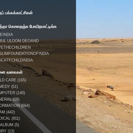
் பக்கக்காட்சிகள்
்தா கொறைஞ்சு போயிறமாட்டிங்க
EINDIA
RUL ULOOM DEOAND
VETHECHILDREN
SLIMFOUNDATIONOFINDIA
UCATECHILDINDIA
னை வகைகள்
ILD CARE
(165)
MEDY
(51)
MPUTER
(140)
NERAL
(18)
FORMATION
(664)
LAM
(442)
DICAL
(911)
 ALBUM
(5)
ORY
(13)