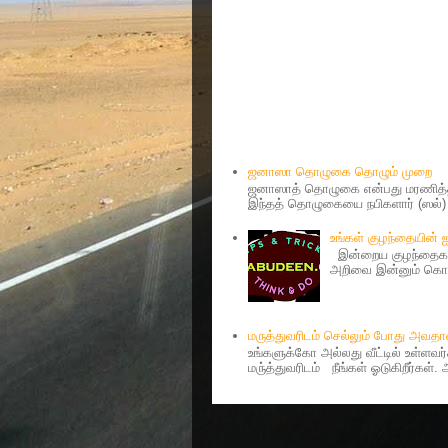
Popular Posts
ஜனாஸா தொழுகை தொழும் முறை
ஜனாஸாத் தொழுகை என்பது மரணித்தவ
இந்தத் தொழுகையை நபிகளார் (ஸல்) அ
உங்கள் குழந்தையின்
இன்றைய குழந்தைகள்
அறிவை இன்னும் கொஞ்
மருத்துவரிடம் செல்லும் போது அவ
உங்களுக்கோ அல்லது வீட்டில் உள்ளவ
மரு்த்துவரிடம் நீங்கள் ஓடுகிறீர்கள்.