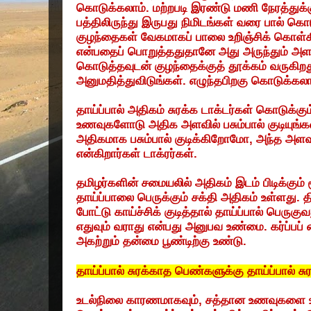
கொடுக்கலாம்
.
மற்றபடி
இரண்டு
மணி
நேரத்துக்
பத்திலிருந்து
இருபது
நிமிடங்கள்
வரை
பால்
கொட
குழந்தைகள்
வேகமாகப்
பாலை
உறிஞ்சிக்
கொள்க
என்பதைப்
பொறுத்ததுதானே
அது
அருந்தும்
அள
கொடுத்தவுடன்
குழந்தைக்குத்
தூக்கம்
வருகிறத
அனுமதித்துவிடுங்கள்
.
எழுந்தபிறகு
கொடுக்கலா
தாய்ப்பால்
அதிகம்
சுரக்க
டாக்டர்கள்
கொடுக்கும
உணவுகளோடு
அதிக
அளவில்
பசும்பால்
குடியுங்க
அதிகமாக
பசும்பால்
குடிக்கிறோமோ
,
அந்த
அளவு
என்கிறார்கள்
டாக்ரர்கள்
.
தமிழர்களின்
சமையலில்
அதிகம்
இடம்
பிடிக்கும்
தாய்ப்பாலை
பெருக்கும்
சக்தி
அதிகம்
உள்ளது
.
த
போட்டு
காய்ச்சிக்
குடித்தால்
தாய்ப்பால்
பெருகுவ
எதுவும்
வராது
என்பது
அனுபவ
உண்மை
.
கர்ப்பப்
அகற்றும்
தன்மை
பூண்டிற்கு
உண்டு
.
தாய்ப்பால்
சுரக்காத
பெண்களுக்கு
தாய்ப்பால்
சு
உடல்நிலை
காரணமாகவும்
,
சத்தான
உணவுகளை