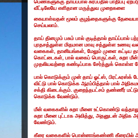
பெண்களுக்கு
தாய்ப்பால்
சுரப்பதில்
பாதிப்பு
ஏற்பட
வீட்டிலேயே
எளிதான
மருத்துவ
முறைகளை
கையாள்வதன்
மூலம்
குழந்தைகளுக்கு
தேவைய
செய்யலாம்
.
தாய்
தினமும்
பசும்
பால்
குடித்தால்
தாய்ப்பால்
பற
புரதசத்துள்ள
மிதமான
மாவு
சத்துள்ள
உணவு
வ
வகைகள்
,
தானியங்கள்
,
மேலும்
முளை
கட்டிய
த
கொட்டைகள்
,
பால்
வகைப்
பொருட்கள்
,
சுறா
மீன்
முதலியவற்றை
கண்டிப்பாக
சேர்த்துக்
கொள்ள
வ
பால்
கொடுக்கும்
முன்
தாய்
ஓட்ஸ்
,
பிரட்ஃரஸ்க்
ப
விட்டு
பால்
கொடுக்க
ஆரம்பித்தால்
பால்
அதிகம
சக்தி
கிடைக்கும்
.
குறைந்தபட்சம்
தண்ணீர்
மட்ட
கொடுக்க
வேண்டும்
.
மீன்
வகைகளில்
சுறா
மீனை
உட்கொண்டு
வந்தாலு
சுறா
மீனை
புட்டாக
அவித்து
,
அதனுடன்
அதிக
அ
வேண்டும்
.
கீரை
வகைகளில்
பொன்னாங்கண்ணி
கீரையில்