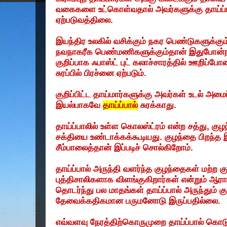
வகைகளை
உட்கொள்வதால்
அவர்களுக்கு
தாய்ப்
ஏற்படுவத்திலை
.
இயந்திர
உலகில்
வசிக்கும்
நகர
பெண்டுகளுக்கும
நவநாகரீக
பெண்மணிகளுக்கும்தான்
இதுபோன்
குறிப்பாக
ஃபாஸ்ட்
புட்
கலாச்சாரத்தில்
ஊறிப்போ
சுரப்பில்
பிரச்னை
ஏற்படும்
.
குறிப்பிட்ட
தாய்மார்களுக்கு
அவர்கள்
உடல்
அமைப்
இயல்பாகவே
தாய்ப்பால்
சுரக்காது
.
தாய்ப்பாலில்
உள்ள
கொலஸ்ட்ரம்
என்ற
சத்து
,
குழ
சக்தியை
உண்டாக்கக்கூடியது
.
குழந்தை
பிறந்த
சீம்பாலைத்தான்
இப்படிச்
சொல்கிறோம்
.
தாய்ப்பால்
அருந்தி
வளர்ந்த
குழந்தைகள்
மற்ற
க
புத்திசாலிகளாக
விளங்குகிறார்கள்
என்றும்
ஆராய
தொடர்ந்து
பல
மாதங்கள்
தாய்ப்பால்
அருந்தும்
க
தேவைக்கதிகமான
பருமனோடு
இருப்பதில்லை
.
எவ்வளவு
நேரத்திற்கொருமுறை
தாய்ப்பால்
கொடு