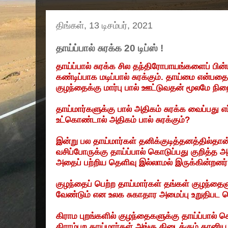
திங்கள், 13 டிசம்பர், 2021
தாய்ப்பால் சுரக்க 20 டிப்ஸ் !
தாய்ப்பால்
சுரக்க
சில
தந்திரோபாயங்களைப்
பின்
கண்டிப்பாக
மடிப்பால்
சுரக்கும்
.
தாய்மை
என்பதை
குழந்தைக்கு
மார்பு
பால்
ஊட்டுவதன்
மூலமே
நிற
தாய்மார்களுக்கு
பால்
அதிகம்
சுரக்க
வைப்பது
எப
உட்கொண்டால்
அதிகம்
பால்
சுரக்கும்
?
இன்று
பல
தாய்மார்கள்
தனிக்குடித்தனத்தில்தான
வசிப்போருக்கு
தாய்ப்பால்
கொடுப்பது
குறித்த
அ
அதைப்
பற்றிய
தெளிவு
இல்லாமல்
இருக்கின்றனர்
குழந்தைப்
பெற்ற
தாய்மார்கள்
தங்கள்
குழந்தைள
வேண்டும்
என
உலக
சுகாதார
அமைப்பு
உறுதிபட
த
கிராம
புறங்களில்
குழந்தைகளுக்கு
தாய்ப்பால்
க
கிராம்புற
தாய்மார்கள்
அங்கு
கிடைக்கும்
தானிய