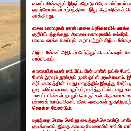
வைட்டமின்களும்
இருப்பதோடு
பிரோகஸ்ட்ரான்
ஈ
ஹார்மோன்கள்
உற்பத்தியை
இது
அதிகரிக்கச்
செ
சுரக்கிறது
.
சைவ
உணவுகள்
தான்
பாலை
அதிகளவில்
சுரக்க
குறிப்பிடத்தக்கது
.
அசைவ
உணவுகளில்
கல்லீரல்
பாலை
சுரக்க
செய்யும்
.
சுறா
மற்றும்
சிறிய
மீன்கள
சிறிய
மீன்கள்
அதிகம்
சேர்த்துக்கொள்ளவும்
மி
சாப்பிடவும்
.
காலையில்
டிபன்
சாப்பிட்ட
பின்
பாலில்
ஓட்ஸ்
போட்
போல்
இரவும்
தூங்கும்
முன்
ஓட்ஸ்
குடிக்கலாம்
.
இ
கர்ப்பகாலத்தின்
7
வது
மாதத்தில்
இருந்து
சேர்ப்ப
முடியவில்லையானாலும்
பிரசவித்த
பின்பாவது
கண
வைட்டமின்கள்
தாதுப்
பொருட்கள்
அதிகமாக
உ
பச்சைக்
காய்கறிகள்
,
கீரை
வகைகள்
முதலியவற
கொள்ள
வேண்டும்
.
உளுந்தை
பொடி
செய்து
வைத்துக்கொண்டு
பாலில
குடிக்கலாம்
.
இதை
காலை
வேளையில்
சாப்பிடலாம