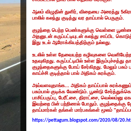
ஆலம்
விழுதின்
துளிர்
,
விதையை
அரைத்து
5
கிர
பாலில்
கலந்து
குடித்து
வர
தாய்பால்
பெருகும்
.
குழந்தை
பெற்ற
பெண்களுக்கு
வெள்ளை
பூண்ட
அதனுடன்
கருப்பட்டியுடன்
கலந்து
சாப்பிட
கொடுத
இது
உடல்
ஆரோக்கியத்திற்கும்
நல்லது
.
உடலில்
உள்ள
தேவையற்ற
கழிவுகளை
வெளியேற்ற
உதவுகிறது
.
கருப்பட்டியில்
உள்ள
இரும்புச்சத்து
தா
குழந்தைகளுக்கு
போய்
சேர்கிறது
.
மேலும்
பசும்
ப
காய்ச்சி
குடித்தால்
பால்
அதிகம்
சுரக்கும்
.
அவ்வளவுதாங்க
...
அதிகம்
தாய்ப்பால்
சுரக்கணு
பசும்பால்
குடிக்க
வேண்டும்
.
பூண்டு
சேர்த்துக்
பாசிப்பருப்பு
,
பேரீட்சை
,
திராட்சை
,
வெல்லம்னு
ஏகப
இவற்றை
பின்
பற்றினால்
போதும்
.
குழந்தைக்கு
த
தாய்மார்கள்
தங்கள்
மார்பகங்கள்
மூலம்
"
தாய்ப்ப
https://pettagum.blogspot.com/2020/08/20.h