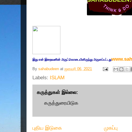
www.sah
இது எ
ன் இறை
வனின் அருட்
கொடையிளிருந்து அருளப்பட்டது
By
sahabudeen
at
ஜனவரி 06, 2021
Labels:
ISLAM
கருத்துகள் இல்லை:
கருத்துரையிடுக
புதிய இடுகை
முகப்பு