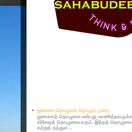
Popular Posts
ஜனாஸா தொழுகை தொழும் முறை
ஜனாஸாத் தொழுகை என்பது மரணித்தவருக்கா
விசேஷத் தொழுகையாகும். இந்தத் தொழுகைய
கற்றுத் தந்துள...