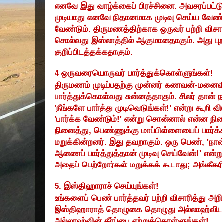
எனவே இது வாழ்க்கைப் பிரச்சினை. அவசரப்பட்டு 
முடியாது எனவே நிதானமாக முடிவு செய்ய வேண்ட
வேண்டும். திருமணத்திற்காக ஒருவர் பற்றி விசா
சொல்வது இஸ்லாத்தில் ஆகுமானதாகும். அது புறம
குறிப்பிடத்தக்கதாகும்.
4
ஒருவரையொருவர் பார்த்துக்கொள்ளுங்கள்!
திருமணம் முடிப்பதற்கு முன்னர் கணவன்-மனைவ
பார்த்துக்கொள்வது சுன்னத்தாகும். சிலர் தான் 
'நீங்களே பார்த்து முடிவெடுங்கள்!' என்று கூறி வ
'
பார்க்க வேண்டும்!' என்று சொன்னால் என்ன நின
நினைத்து
,
பெண்ணுக்கு மாப்பிள்ளையைப் பார்க
மறுக்கின்றனர். இது தவறாகும். ஒரு பெண்
, '
நான
ஆணைப் பார்த்துத்தான் முடிவு செய்வேன்!' என்
அதைப் பெற்றோர்கள் மறுக்கக் கூடாது
;
அங்கீகர
5.
இஸ்திஹாராச் செய்யுங்கள்!
உங்களைப் பெண் பார்த்தவர் பற்றி விசாரித்து அறி
இஸ்திஹாராத் தொழுகை தொழுது அல்லாஹ்விடம் ப
அல்லாஹ்வின் தீர்ப்பை ஏற்றுக்கொள்ளுங்கள்!