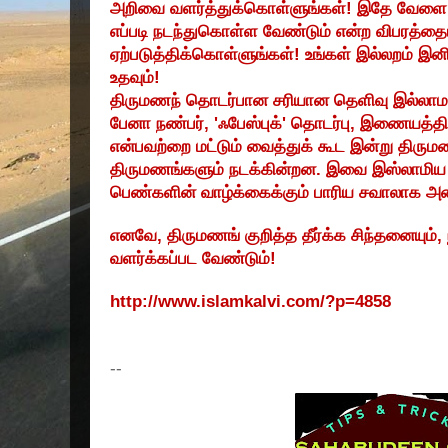
அறிவை வளர்த்துக்கொள்ளுங்கள்! இதே வேளை
எப்படி நடந்துகொள்ள வேண்டும் என்ற விபரத்தைய
ஏற்படுத்திக்கொள்ளுங்கள்! உங்கள் இல்லறம் 
உதவும்!
திருமணந் தொடர்பான சரியான தெளிவு இல்லாம
பேனா நண்பர்
, '
ஃபேஸ்புக்' தொடர்பு
,
இணையத்தில்
என்பவற்றை மட்டும் வைத்துக் கூட இன்று திரும
திருமணங்களும் நடக்கின்றன. இவை இஸ்லாமிய
பெண்களின் வாழ்க்கைக்கும் பாரிய சவாலாக அம
எனவே
,
திருமணங் குறித்த தீர்க்க சிந்தனையும்
,
வளர்க்கப்பட வேண்டும்!
http://www.islamkalvi.com/?p=4858
--