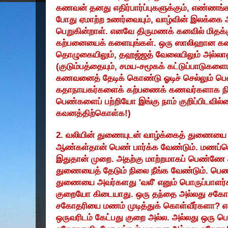
கணவன் தனது எதிர்பார்ப்புகளுக்கும்
,
எண்ணங்கள
போது ஏமாற்ற உணர்வையும்
,
வாழ்வின் இலக்கை
பெறுகின்றாள். எனவே திருமணக் கனவில் மிதக்க
கற்பனையைக் களையுங்கள். ஒரு ஸாலிஹான 
தொழுகையிலும்
,
தஹஜ்ஜத் வேலையிலும் அல்லாஹ்
(
குடும்பத்தையும்
,
சமய-சமூகக் கட்டுப்பாடுகளையு
கணவனைத் தேடிக் கொண்டு ஓடிச் செல்லும் பெ
கதாநாயகர்களைக் கற்பணைக் கணவர்களாக ந
பெண்களைப் பற்றியோ இங்கு நாம் குறிப்பிடவில
கவனத்திற்கொள்க!)
2.
வலியின் துணையுடன் வாழ்க்கைத் துணையை 
ஆண்கள்தான் பெண் பார்க்க வேண்டும். மணப்
இதுதான் முறை. அதற்கு மாற்றமாகப் பெண்ணே
துணையைத் தேடும் நிலை நீங்க வேண்டும். பெ
துணையை அவர்களது 'வலீ' எனும் பொருப்பாளர்க
குறையோ கிடையாது. ஒரு தந்தை அல்லது சக
சகோதரியை மணம் முடித்துக் கொள்வீர்களா
?
எ
ஒருவரிடம் கேட்பது குறை அல்ல. அல்லது ஒரு