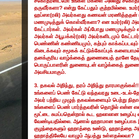
சகோதரனிடமோ உங்கள் மகளை அல்லது சகோதரி
தருவீர்களா
?
என்று கேட்பதும் குற்றமில்லை. உம
ஹப்ஸா(ரலி) அவர்களது கணவன் மரணித்ததன் 
மணமுடித்துக் கொள்வீர்களா
?
என உமர்(ரலி) அவ
கேட்டார்கள். அவர்கள் அப்போது மணமுடிக்கும்
அவர்கள் அபூபக்கர்(ரலி) அவர்களிடமும் கேட்டார
பெண்ணின் கண்ணியமும்
,
கற்பும் காக்கப்படவு
கிடைக்கவும் சமூகக் கட்டுக்கோப்புக் களையாமல
தனக்குரிய வாழ்க்கைத் துணையைத் தானே தேடிச்
பொருப்பாளரின் துணையுடன் வாழ்க்கைத் துணை
அவசியமாகும்.
3.
தகவல் அறிந்து
,
தரம் அறிந்து தாரமாகுங்கள்!
உங்களைப் பெண் கேட்டு வந்தவரது உடை-உடல்-தோற
அவர் பற்றிய முழுத் தகவல்களையும் பெற்று நிதா
உங்களைப் பெண் பார்த்தவரின் தொழில் என்ன என
மூட்டை சுமப்பதென்றால் கூட ஹலாலான உழைப்பு எ
வேண்டியதில்லை. ஆனால் ஹறாமான உழைப்பாக இரு
குழந்தைகளும் ஹறாத்தை உண்டு
,
ஹறாத்தை அண
ஹறாத்திலேயே வாழும் ஆபத்து உள்ளதல்லவா
?