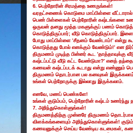
6.
பெற்றோரின் சிரமத்தை உணருங்கள்!
வரதட்சணைக் கொடுமை மாப்பிள்ளை வீட்டாரால் ம
பெண் பிள்ளைகள் பெற்றோரின் கஷ்டங்களை உண
ஒருவன் தனது மூத்த மகளுக்குப் பணம் கொடுத்தி
கொடுத்திருப்பார்
;
வீடு கொடுத்திருப்பார். இள
போது மாப்பிள்ளை 'சீதனம் வேண்டாம்!' என்று கூ
கொடுத்தது போல் எனக்கும் வேண்டும்!' என நிர்ப
திருமணம் முடிந்த பின்னர் கூட 'தாத்தாவுக்கு வீ
கஷ்டப்பட்டு வீடு கட்ட வேண்டுமா
?'
எனத் தந்தை
கணவன் கஷ்டப்படக் கூடாது என்று எண்ணும் பெண
திருமணம் தொடர்பான பல கனவுகள் இருக்கலாம்
உங்கள் பெற்றோருக்கு இல்லாது இருக்கலாம்.
எனவே
,
மணப் பெண்களே!
உங்கள் குடும்பம்
,
பெற்றோரின் கஷ்டம் உணர்ந்து
7.
அறிந்துகொள்ளுங்கள்!
திருமணத்திற்கு முன்னரே திருமணம் தொடர்பான
விளக்கங்களையும் அறிந்துகொள்ளுங்கள்! குடும்
கணவனுக்குச் செய்ய வேண்டிய கடமைகள்
,
கணவ