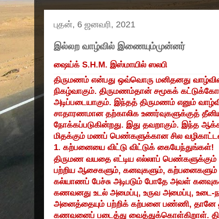
புதன், 6 ஜனவரி, 2021
இல்லற வாழ்வில் இணையும்முன்னர்
ஷைய்க்
S.H.M.
இஸ்மாயில் ஸலபி
திருமணம் என்பது ஒவ்வொரு மனிதனது வாழ்வின
நிகழ்வாகும். திருமணம்தான் சமூகக் கட்டுக்கோப
அடிப்படையாகும். இந்தத் திருமணம் எனும் வாழ்வி
சாதாரணமான தற்காலிக உணர்வுகளுக்குத் தீனியா
நோக்கப்படுகின்றது. இது தவறாகும். இந்த ஆக்
மிதக்கும் மணப் பெண்களுக்கான சில வழிகாட்டல
1.
கற்பனையை விட்டு விட்டுக் கையேந்துங்கள்!
திருமண வயதை எட்டிய எல்லாப் பெண்களுக்கும
பற்றிய ஆசைகளும்
,
கனவுகளும்
,
கற்பனைகளும் இ
கல்யாணப் பேச்சு அடிபடும் போதே அவள் கனவுகளி
கணவனது உடல் அமைப்பு
,
உருவ அமைப்பு
,
உடை-
அனைத்தையும் பற்றிக் கற்பனை பண்ணி
,
தானே 
கணவனைப் படைத்து வைத்துக்கொள்கிறாள். திர