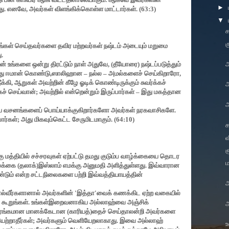
►
டது. எனவே
,
அவர்கள் விளங்கிக்கொள்ள மாட்டார்கள். (
63:3)
▼
க
கள் செய்தவர்களை தவிர மற்றவர்கள் நஷ்டம் அடையும் மறுமை
ு.
அ
ன் உங்களை ஒன்று திரட்டும் நாள் அதுவே
, (
தீயோரை) நஷ்டப்படுத்தும்
ீது ஈமான் கொண்டு
,
ஸாலிஹான
–
நல்ல
–
அமல்களைச் செய்கிறாரோ
,
க்கி
,
ஆறுகள் அவற்றின் கீழே ஓடிக் கொண்டிருக்கும் சுவர்க்கச்
ச் செய்வான்
;
அவற்றில் என்றென்றும் இருப்பார்கள்
–
இது மகத்தான
ய வசனங்களைப் பொய்யாக்குகிறார்களோ அவர்கள் நரகவாசிகளே.
ார்கள்
;
அது மிகவும்கெட்ட சேருமிடமாகும். (
64:10)
க
வ
த்தியில் சச்சரவுகள் ஏற்பட்டு தமது குடும்ப வாழ்க்கையை தொடர
ம
ிலக்கை
(
தலாக்)இஸ்லாம் எமக்கு அனுமதி அளித்துள்ளது. இவ்வாரான
ண்டும் என்ற சட்டநிலைகளை பற்றி இவ்வத்தியாயத்தின்
ல்வீர்களானால் அவர்களின்
'
இத்தா
'
வைக் கணக்கிட ஏற்ற வகையில்
் கூறுங்கள். உங்கள்இறைவனாகிய அல்லாஹ்வை அஞ்சிக்
ிரங்கமான மானக்கேடான (காரியத்)தைச் செய்தாலன்றி அவர்களை
ேற்றாதீர்கள்
;
அவர்களும் வெளியேறலாகாது. இவை அல்லாஹ்