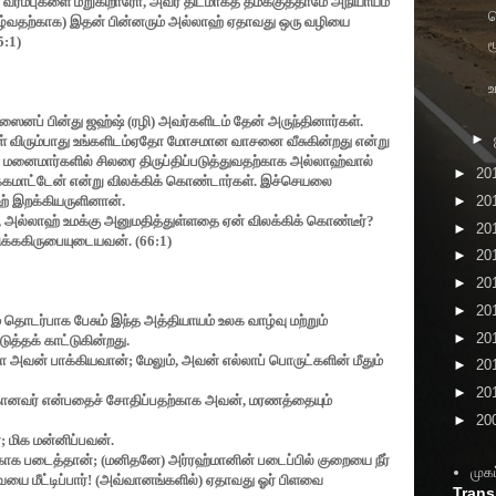
் வரம்புகளை மீறுகிறாரோ
,
அவர் திடமாகத் தமக்குத்தாமே அநியாயம்
ாழ்வதற்காக) இதன் பின்னரும் அல்லாஹ் ஏதாவது ஒரு வழியை
5:1)
ம
உ
ைனப் பின்து ஜஹ்ஷ் (ரழி) அவர்களிடம் தேன் அருந்தினார்கள்.
►
 விரும்பாது உங்களிடம்ஏதோ மோசமான வாசனை வீசுகின்றது என்று
 மனைமார்களில் சிலரை திருப்திப்படுத்துவதற்காக அல்லாஹ்வால்
►
20
்கமாட்டேன் என்று விலக்கிக் கொண்டார்கள். இச்செயலை
►
20
் இறக்கியருளினான்.
,
அல்லாஹ் உமக்கு அனுமதித்துள்ளதை ஏன் விலக்கிக் கொண்டீர்
?
►
20
ிக்ககிருபையுடையவன். (
66:1)
►
20
►
20
►
20
 தொடர்பாக பேசும் இந்த அத்தியாயம் உலக வாழ்வு மற்றும்
►
20
த்தக் காட்டுகின்றது.
ா அவன் பாக்கியவான்
;
மேலும்
,
அவன் எல்லாப் பொருட்களின் மீதும்
►
20
►
20
ழகானவர் என்பதைச் சோதிப்பதற்காக அவன்
,
மரணத்தையும்
►
20
்
;
மிக மன்னிப்பவன்.
காக படைத்தான்
; (
மனிதனே) அர்ரஹ்மானின் படைப்பில் குறையை நீர்
முகப
வையை மீட்டிப்பார்! (அவ்வானங்களில்) ஏதாவது ஓர் பிளவை
Trans