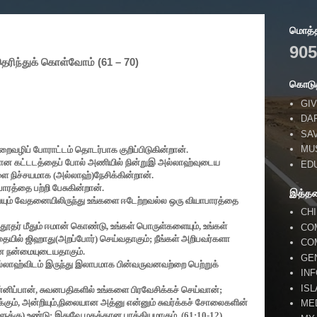
மொத்தப
905
ரிந்துக் கொள்வோம் (61 – 70)
கொடுத
GIV
DA
SA
MU
ைவழிப் போராட்டம் தொடர்பாக குறிப்பிடுகின்றான்.
டியான கட்டடத்தைப் போல் அணியில் நின்றுஇ அல்லாஹ்வுடைய
ED
ை நிச்சயமாக
(
அல்லாஹ்)நேசிக்கின்றான்.
ரத்தை பற்றி பேசுகின்றான்.
இத்த
ும் வேதனையிலிருந்து உங்களை ஈடேற்றவல்ல ஒரு வியாபாரத்தை
CH
 தூதர் மீதும் ஈமான் கொண்டு
,
உங்கள் பொருள்களையும்
,
உங்கள்
CO
ையில் ஜிஹாது(அறப்போர்) செய்வதாகும்
;
நீங்கள் அறிபவர்களா
CO
ன நன்மையுடையதாகும்.
GE
ல்லாஹ்விடம் இருந்து இலாபமாக பின்வருவனவற்றை பெற்றுக்
IN
IS
்னிப்பான்
,
சுவனபதிகளில் உங்களை பிரவேசிக்கச் செய்வான்
;
்கும்
,
அன்றியும்
,
நிலையான அத்னு என்னும் சுவர்க்கச் சோலைகளின்
ME
ளுக்கு) உண்டு
;
இதுவே மகத்தான பாக்கியமாகும்.
(61:10-12)