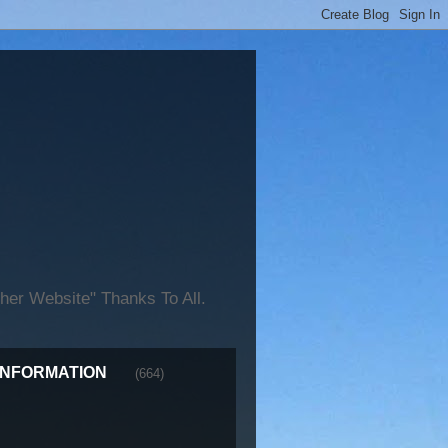
er Website" Thanks To All.
INFORMATION
(664)