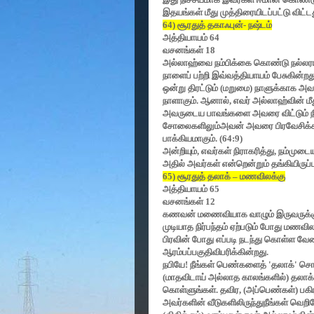
இதயங்கள் மீது முத்திரையிடப்பட்டு விட்
64)
சூரதுத் தகாஃபுன்- நஷ்டம்
அத்தியாயம்
64
வசனங்கள்
18
அல்லாஹ்வை நம்பிக்கை கொண்டு நல்லரங்
நாளைப் பற்றி இவ்வத்தியாயம் பேசுகின்றத
ஒன்று திரட்டும் (மறுமை) நாளுக்காக அவ
நாளாகும். ஆனால்
,
எவர் அல்லாஹ்வின் ம
அவருடைய பாவங்களை அவரை விட்டும் நீ
சோலைகளிலும்அவன் அவரை பிரவேசிக்க
பாக்கியமாகும். (
64:9)
அன்றியும்
,
எவர்கள் நிராகரித்து
,
நம்முடை
அதில் அவர்கள் என்றென்றும் தங்கியிருப்ப
65)
சூரதுத் தலாக்
–
மணவிலக்கு
அத்தியாயம்
65
வசனங்கள்
12
கணவன் மணைவியாக வாழும் இருவருக்கு ம
முடியாத நிர்பந்தம் ஏற்படும் போது மணவ
பிரவின் போது எப்படி நடந்து கொள்ள வே
ஆரம்பப்பகுதிவிபரிக்கின்றது.
நபியே! நீங்கள் பெண்களைத்
'
தலாக்
'
சொ
(மாதவிடாய் அல்லாத காலங்களில்) தலாக
கொள்ளுங்கள். தவிர
, (
அப்பெண்கள்) பக
அவர்களின் வீடுகளிலிருந்துநீங்கள் வெறிய