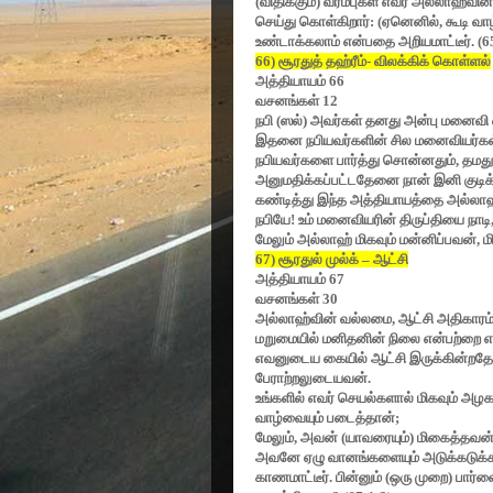
(விதிக்கும்) வரம்புகள் எவர் அல்லாஹ்வின
செய்து கொள்கிறார்: (ஏனெனில்
,
கூடி வ
உண்டாக்கலாம் என்பதை அறியமாட்டீர். (
6
66)
சூரதுத் தஹ்ரீம்- விலக்கிக் கொள்ளல்
அத்தியாயம்
66
வசனங்கள்
12
நபி (ஸல்) அவர்கள் தனது அன்பு மனைவி ஸ
இதனை நபியவர்களின் சில மனைவியர்கள்
நபியவர்களை பார்த்து சொன்னதும்
,
தமது
அனுமதிக்கப்பட்டதேனை நான் இனி குடிக
கண்டித்து இந்த அத்தியாயத்தை அல்லாஹ
நபியே! உம் மனைவியரின் திருப்தியை நாடி
மேலும் அல்லாஹ் மிகவும் மன்னிப்பவன்
,
ம
67)
சூரதுல் முல்க்
–
ஆட்சி
அத்தியாயம்
67
வசனங்கள்
30
அல்லாஹ்வின் வல்லமை
,
ஆட்சி அதிகாரம்
மறுமையில் மனிதனின் நிலை என்பற்றை எடு
எவனுடைய கையில் ஆட்சி இருக்கின்றதே
பேராற்றலுடையவன்.
உங்களில் எவர் செயல்களால் மிகவும் அ
வாழ்வையும் படைத்தான்
;
மேலும்
,
அவன் (யாவரையும்) மிகைத்தவன
அவனே ஏழு வானங்களையும் அடுக்கடுக்
காணமாட்டீர். பின்னும் (ஒரு முறை) பார்