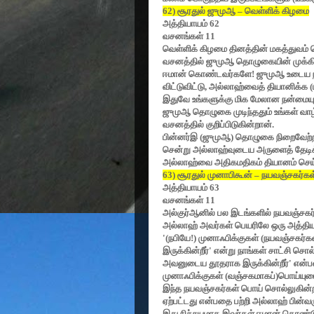
62)
சூரதுல் ஜுமுஆ
–
வெள்ளிக் கிழமை
அத்தியாயம்
62
வசனங்கள்
11
வெள்ளிக் கிழமை தினத்தின் மகத்துவம் 
வசனத்தில் ஜுமுஆ தொழுகையின் முக்கியத
ஈமான் கொண்டவர்களே! ஜுமுஆ உடைய நா
விட்டுவிட்டு
,
அல்லாஹ்வைத் தியானிக்க
(
இதுவே உங்களுக்கு மிக மேலான நன்மையு
ஜுமுஆ தொழுகை முடிந்ததும் உங்கள் வா
வசனத்தில் குறிப்பிடுகின்றான்.
பின்னர்இ (ஜுமுஆ) தொழுகை நிறைவேற்றப்
சென்று அல்லாஹ்வுடைய அருளைத் தேடிக்
அல்லாஹ்வை அதிகமதிகம் தியானம் செய்ய
63)
சூரதுல் முனாபிகூன்
–
நயவஞ்சகர்கள
அத்தியாயம்
63
வசனங்கள்
11
அல்குர்ஆனில் பல இடங்களில் நயவஞ்சகர்
அல்லாஹ் அவர்கள் பெயரிலே ஒரு அத்தி
'(
நபியே!) முனாஃபிக்குகள் (நயவஞ்சகர்கள்
இருக்கின்றீர்
'
என்று நாங்கள் சாட்சி சொல
அவனுடைய தூதராக இருக்கின்றீர்
'
என்ப
முனாஃபிக்குகள் (வஞ்சகமாகப்)பொய்யுரை
இந்த நயவஞ்சகர்கள் பொய் சொல்லுகின்ற
ஏற்பட்டது என்பதை பற்றி அல்லாஹ் பின்வரு
இது நிச்சயமாக இவர்கள் ஈமான் கொண்ட