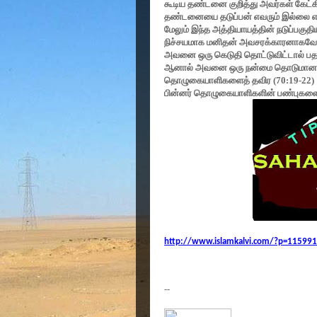
கூடிய தண்டனை குறித்து அவர்கள் கேட்க
தண்டனையை தடுப்பன் எவரும் இல்லை என்ற
மேலும் இந்த அத்தியாயத்தின் நடுப்பகுத
நிச்சயமாக மனிதன் அவசரக்காரனாகவே பட
அவனை ஒரு கெடுதி தொட்டுவிட்டால் பத
ஆனால் அவனை ஒரு நன்மை தொடுமானால் (
தொழுகையாளிகளைத் தவிர (
70:19-22)
பின்னர் தொழுகையாளிகளின் பண்புகளை ப
http://www.islamkalvi.com/?p=115991
--