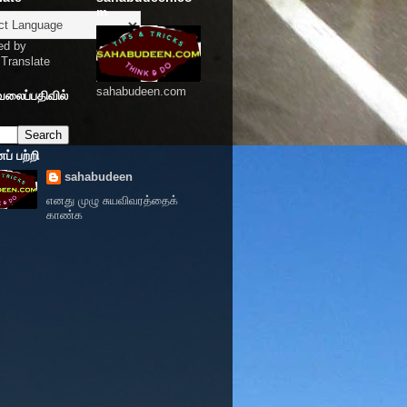
m
ed by
Translate
sahabudeen.com
வலைப்பதிவில்
் பற்றி
sahabudeen
எனது முழு சுயவிவரத்தைக்
காண்க