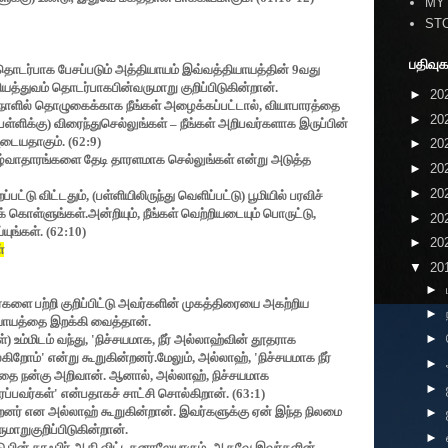
MY
ST
பதிவுக
தொடர்பாக பேசப்படும் அத்தியாயம் இவ்வத்தியாயத்தின்
9
வது
்துவம் தொடர்பாகபின்வருமாறு குறிப்பிடுகின்றான்.
►
20
ளில் தொழுகைக்காக நீங்கள் அழைக்கப்பட்டால்
,
வியாபாரத்தை
►
20
பள்ளிக்கு) விரைந்துசெல்லுங்கள்
–
நீங்கள் அறிபவர்களாக இருப்பின்
டையதாகும். (
62:9)
►
20
ழ்வாதாரங்களை தேடி தாரளமாக செல்லுங்கள் என்று அடுத்த
►
20
►
20
பட்டு விட்டதும்
, (
பள்ளியிலிருந்து வெளிப்பட்டு) பூமியில் பரவிச்
 கொள்ளுங்கள்.அன்றியும்
,
நீங்கள் வெற்றியடையும் பொருட்டு
,
►
20
ுங்கள். (
62:10)
►
20
்
▼
20
►
களை பற்றி குறிப்பிட்டு அவர்களின் முகத்திரையை அகற்றிய
►
யாயத்தை இறக்கி வைத்தான்.
►
) உம்மிடம் வந்து
, '
நிச்சயமாக
,
நீர் அல்லாஹ்வின் தூதராக
்கிறோம்
'
என்று கூறுகின்றனர்.மேலும்
,
அல்லாஹ்
, '
நிச்சயமாக நீர்
►
தை நன்கு அறிவான். ஆனால்
,
அல்லாஹ்
,
நிச்சயமாக
►
ப்பவர்கள்
'
என்பதாகச் சாட்சி சொல்கிறான். (
63:1)
னர் என அல்லாஹ் கூறுகின்றான். இவர்களுக்கு ஏன் இந்த நிலமை
►
மாறுகுறிப்பிடுகின்றான்.
►
ு பின் காஃபிர் ஆகி விட்டதனாலேயாகும். ஆகவே இவர்களின்