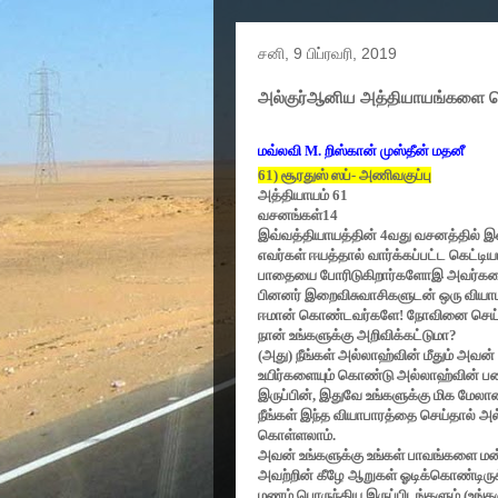
சனி, 9 பிப்ரவரி, 2019
அல்குர்ஆனிய அத்தியாயங்களை தெ
மவ்லவி
M.
றிஸ்கான் முஸ்தீன் மதனீ
61)
சூரதுஸ் ஸப்- அணிவகுப்பு
அத்தியாயம்
61
வசனங்கள்
14
இவ்வத்தியாயத்தின்
4
வது வசனத்தில் இற
எவர்கள் ஈயத்தால் வார்க்கப்பட்ட கெட்
பாதையை போரிடுகிறார்களோஇ அவர்கள
பினனர் இறைவிசுவாசிகளுடன் ஒரு வியாபா
ஈமான் கொண்டவர்களே! நோவினை செய்ய
நான் உங்களுக்கு அறிவிக்கட்டுமா
?
(
அது) நீங்கள் அல்லாஹ்வின் மீதும் அவன்
உயிர்களையும் கொண்டு அல்லாஹ்வின் பத
இருப்பின்
,
இதுவே உங்களுக்கு மிக மேலா
நீங்கள் இந்த வியாபாரத்தை செய்தால் அ
கொள்ளலாம்.
அவன் உங்களுக்கு உங்கள் பாவங்களை மன
அவற்றின் கீழே ஆறுகள் ஓடிக்கொண்டிருக
மணம் பொருந்திய இருப்பிடங்களும் (உங்க