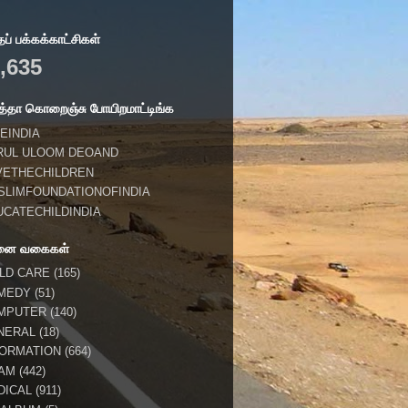
் பக்கக்காட்சிகள்
,635
்தா கொறைஞ்சு போயிறமாட்டிங்க
EINDIA
RUL ULOOM DEOAND
VETHECHILDREN
SLIMFOUNDATIONOFINDIA
UCATECHILDINDIA
னை வகைகள்
ILD CARE
(165)
MEDY
(51)
MPUTER
(140)
NERAL
(18)
FORMATION
(664)
LAM
(442)
DICAL
(911)