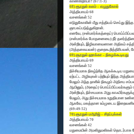
காண்கிறாயா
? (67:1-3)
68)
சூரதுல் கலம்
–
எழுதுகோல்
அத்தியாயம்
68
வசனங்கள்
52
எடுதுகோலின் மீது சத்தியம் செய்து இந
ஞாபகப்படுத்துகிறான்.
எனவே
, (
சன்மார்க்கத்தைப்) பொய்ப்பிப்பவர
(
சன்மார்க்க போதனையை) நீர் தளர்த்தின
அன்றியும்
,
இழிவானவனான அதிகம் சத்தியம் 
(
அத்தகையவன்) குறைகூறித்திரிபவன்
,
க
69)
சூரதுல் ஹாக்கா
–
நிகழக்கூடியது
அத்தியாயம்
69
வசனங்கள்
52
நிச்சியமாக நிகழ்ந்தே ஆகக்கூடிய மறும
ஏற்பட்ட அழிவுகள் பற்றியும் இந்த அத்திய
மேலும் அந்த நாளில் நிகழும் அதிசய சம்ப
ஆயினும்
, (
அதைப்) பொய்ப்பிப்பவர்களும்
அன்றியும்
,
நிச்சயமாக அது காஃபிர்களுக்
மேலும்
,
அது நிச்சயமாக உறுதியான உண்ம
ஆகவே
,
மகத்தான உம்முடைய இறைவனின் த
(
69:49-52)
70)
சூரதுல் மஆரிஜ்
–
சிறப்புக்கள்
அத்தியாயம்
70
வசனங்கள்
42
மறுமையின் அமலிதுமலிகள் தொடர்பாக பேசு