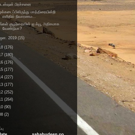
டென்ஷன் பிரச்சனை
ூக்கடைப்பிலிருந்து மாத்திரையின்றி
எளிதில் நிவாரணம...
ங்கள் குழந்தையின் ஐ.க்யூ அதிகமாக
வேண்டுமா?
ஜன. 2019
(15)
18
(176)
17
(180)
16
(176)
15
(177)
14
(227)
13
(177)
12
(252)
11
(264)
10
(90)
08
(2)
்பு
late
sahabudeen.co