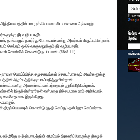
Power
்த அத்தியாயத்தில் பல முக்கியமான விடயங்களை அல்லாஹ்
இந்த 
்களுக்கு நீர் வழிபடாதீர்.
தேடு
ால்
,
தாங்களும் தளர்ந்து போகலாம் என்று அவர்கள் விரும்புகின்றனர்.
செய்யும் ஒவ்வொருவனுக்கும் நீர் வழிபடாதீர்
;
ோள் சொல்லிக் கொண்டு நடப்பவன். (
68:8-11)
என்னைப
ை நாளை பொய்ப்பித்த சமுதாயங்கள் தொடர்பாகவும் அவர்களுக்கு
ாயத்தின் ஆரம்பத்தில்ஞாபகப்படுத்துகின்றான்.
வங்கள்
,
மனித அவலங்கள் என்பற்றையும் குறிப்பிடுகின்றான்.
 உங்களில் இருக்கின்றார்கள் என்பதை நிச்சயமாக நாம் அறிவோம்.
கு கைசேதமாக இருக்கிறது.
ையாகும்.
ிருப்பெயரைக் கொண்டு (துதி செய்து) தஸ்பீஹு செய்வீராக.
ம் இந்த அத்தியாயத்தின் ஆரம்பம் நிராகரிப்போருக்கு நிகழக்