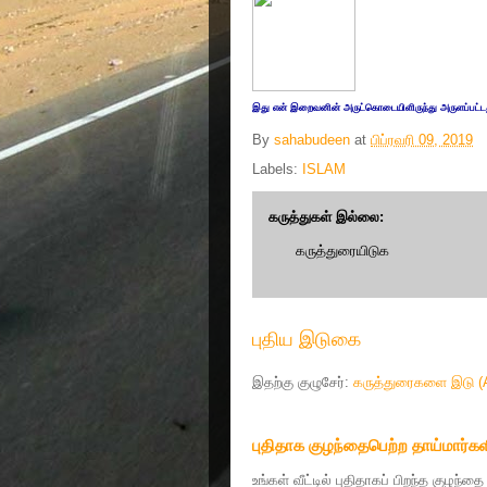
இது எ
ன் இறை
வனின் அருட்
கொடையிளிருந்து அருளப்பட்ட
By
sahabudeen
at
பிப்ரவரி 09, 2019
Labels:
ISLAM
கருத்துகள் இல்லை:
கருத்துரையிடுக
புதிய இடுகை
இதற்கு குழுசேர்:
கருத்துரைகளை இடு (
புதிதாக குழந்தைபெற்ற தாய்மார்கள
உங்கள் வீட்டில் புதிதாகப் பிறந்த குழந்