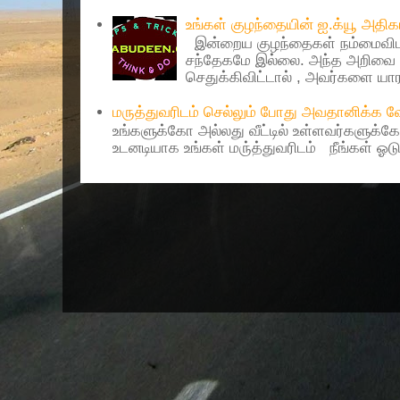
உங்கள் குழந்தையின் ஐ.க்யூ அத
இன்றைய குழந்தைகள் நம்மைவிட 
சந்தேகமே இல்லை. அந்த அறிவை 
செதுக்கிவிட்டால் , அவர்களை யாரா
மருத்துவரிடம் செல்லும் போது அவதானிக்க
உங்களுக்கோ அல்லது வீட்டில் உள்ளவர்களுக்க
உடனடியாக உங்கள் மரு்த்துவரிடம் நீங்கள் ஓடு