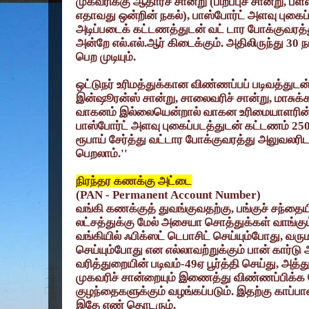
முகவரிக்கு ஆதாரச் சான்று (பிறப்புச் சான்று, பள்
எதாவது ஒன்றின் நகல்), பாஸ்போர்ட் அளவு புகைப
அடிப்படைக் கட்டணத்துடன் வட் டார போக்குவரத்து
அன்றே எல்.எல்.ஆர் கிடைக்கும். அதிலிருந்து 30 ந
பெற முடியும்.
ஒட்டுநர் உரிமத்துக்கான விண்ணப்பப் படிவத்துடன்,
இன்ஷூரன்ஸ் சான்று, சாலைவரிச் சான்று, மாசுக்க
வாகனம் இல்லையென்றால் வாகன உரிமையாளரின் அன
பாஸ்போர்ட் அளவு புகைப்படத்துடன் கட்டணம் 25
ரூபாய் சேர்த்து வட்டார போக்குவரத்து அலுவலரிடம் 
பெறலாம்.''
நிரந்தர கணக்கு அட்டை
(PAN - Permanent Account Number)
வங்கி கணக்குத் துவங்குவதற்கு, பங்குச் சந்தையி
லட்சத்துக்கு மேல் அசையா சொத்துக்கள் வாங்கும்
வங்கியில் ஃபிக்ஸட் டெபாசிட் செய்யும்போது, வரும
செய்யும்போது என எல்லாவற்றுக்கும் பான் கார்
வரித்துறையின் படிவம்-49ஏ பூர்த்தி செய்து, அத்த
முகவரிச் சான்றையும் இணைத்து விண்ணப்பிக்க 
குழந்தைகளுக்கும் வழங்கப்படும். இதற்கு காப்ப
இதே எண் தொடரும்.