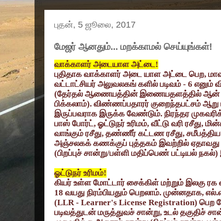
புதன், 5 ஜூலை, 2017
மேஜர் ஆனதும்... மறக்காமல் செய்யுங்கள்!
வாக்காளர் அடையாள அட்டை!
புதிதாக வாக்காளர் அடை யாள அட்டை பெற, மா
வட்டாட்சியர் அலுவலகங் களில் படிவம் - 6 எனும்
(தேர்தல் ஆணையத்தின் இணையதளத்தில் ஆன் 
பிக்கலாம்). விண்ணப்பதாரர் குறைந்தபட்சம் ஆறு
இருப்பவராக இருக்க வேண்டும். நிரந்தர முகவரி
பாஸ் போர்ட், ஓட்டுநர் உரிமம், வீட்டு வரி ரசீது, 
வாங்கும் ரசீது, தண்ணீர் கட்டண ரசீது, சமீபத்திய
அஞ்சலகக் கணக்குப் புத்தகம் இவற்றில் ஏதாவது 
(பிறப்புச் சான்று/பள்ளி மதிப்பெண் பட்டியல் நக
ஓட்டுநர் உரிமம்!
கியர் உள்ள மோட்டார் சைக்கிள் மற்றும் இலகு ரக
18 வயது நிரம்பியதும் பெறலாம். முன்னதாக, எல்.எல
(LLR - Learner's License Registration) பெற 
படிவத்துடன் மருத்துவச் சான்று, உடல் தகுதிச் சான