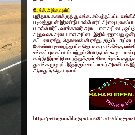
பேங்க் அக்கவுன்ட்
புதிதாக கணக்குத் துவங்க, சம்பந்தப்பட்ட வங்கி
படிவத்துடன் இரண்டு பாஸ்போர்ட் அளவு புகைப்ப
(பாஸ்போர்ட், வாக்காளர் அடையாள அட்டை, ஓட்டுநர
அலுவலக அடையாள அட்டை இதில் ஏதாவது ஒன்று), 
கட்டண ரசீது, தொலைபேசி ரசீது, குடும்ப அட்டை),
வேண்டிய குறைந்தபட்ச தொகை (வங்கிக்கு வங்கி ம
உங்கள் புகைப்படம் மற்றும் பெயருடன் கூடிய பாஸ்புத
கார்டு இரண்டு வாரத்துக்குள் கிடைக்கும். குழந
துவங்க முடியும். இதற்கும் காப்பாளர் அவசியம்
ஆனதும், தொடரலாம்
http://pettagum.blogspot.in/2015/10/blog-pos