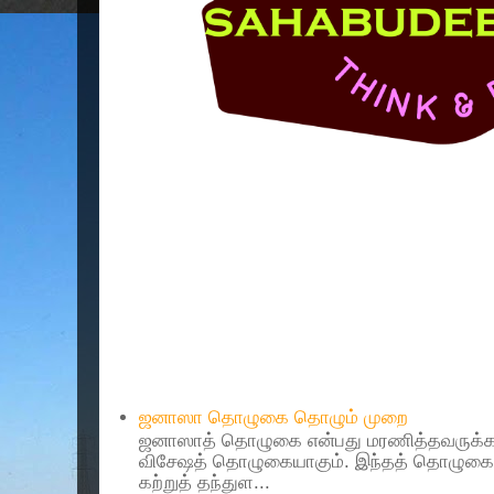
Popular Posts
ஜனாஸா தொழுகை தொழும் முறை
ஜனாஸாத் தொழுகை என்பது மரணித்தவருக்கா
விசேஷத் தொழுகையாகும். இந்தத் தொழுகைய
கற்றுத் தந்துள...