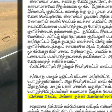
''கிரைண்டர் பெல்ட் தளர்ந்து போயிருந்தாலோ, ச
காரணமாகவோ இறுக்கமாக ஓடும். `இறுக்கமாகத
இல்லாமல், குறிப்பிட்ட காலத்துக்கு ஒரு முறை பெ
போன பெல்ட்டிலேயே கிரைண்டர் ஓடினால் அதிக மி
அறைகளின் சுவரில் வெப்பம் கடத்தா பெயின்ட் அட
தரைவிரிப்புகளை பயன்படுத்துவது போன்ற முயற்
குளிர்ச்சியைத் தக்கவைக்கும். குறிப்பிட்ட இடை
வேண்டும். ஃப்ரிட்ஜ் மீது நேரடியாக சூரியஒளி படாம
காற்றோட்டம் இருக்குமாறும் வைத்தால் மின்நுகர்
குளிர்ச்சியடைந்ததும் தானாகவே ஆஃப் ஆகிவிடும
மூடும்போது மின் செலவு அதிகமாகும். வெயில் 
ட்ரையரைப் பயன்படுத்துவதைத் தவிர்க்கலாம். அ
போடுவதைத் தவிர்க்கலாம்.''
''ஸ்விட்ச்போர்டில் இருக்கும் இண்டிகேட்டர் லைட்
''தற்போது பலரும் டிஜிட்டல் மீட்டரை மாற்றிவிட்டு,
பொருத்துகிறார்கள். அது இண்டிகேட்டர் லைட்டுக
இதுகுறித்து பலரும் புகார் சொல்லி வருகிறார்கள்.
பொருத்தியிருப்பவர்கள் கவனமாக இருக்க வேண்ட
''மின்சார அடுப்பு, மின்சார குக்கர் போன்றவற்றை
''சாதாரண நிக்ரோம் கம்பியிலான ஹீட்டிங் எலிமன்ட
குக்கர் அதிக மின் விரயம் செய்யக்கூடியவை. பத