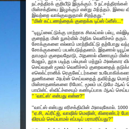
நட்சத்திரக் குறியீடு இருக்கும். 5 நட்சத்திரங்க
மின்சக்தியை இழுக்கும் என்று அர்த்தம். இவை 
இவற்றை வாங்குவதுதான் சிறந்தது.''
''மின் கட்டணத்தைக் குறைக்க டிப்ஸ் ப்ளீஸ்...''
''டியூப்லைட்டுக்கு மாற்றாக சிஎஃப்எல் பல்பு, எல்
குறைந்த மின் நுகர்வில் அதிக வெளிச்சம் தரும்.
சோக்குகளை எல்லாம் மாற்றிவிட்டு தற்போது வந்தி
சோக்குகளைப் பயன்படுத்தலாம். இதனால் டியூப்லை
தாமதம் குறைவதோடு, அதனால் வீணாகும் மின்சார
மேலும், தூசு படிந்த பல்புகள் மற்றும் அலங்கார
செய்வதன் மூலம் வெளிச்சம் குறைவதைத் தடுக்கல
எலெக்ட்ரானிக் ரெகுலேட்டர்களை உபயோகிக்கலாம
துணிகளை அயர்ன் செய்வதைத் தவிர்த்து மொத்
மின்சாதனங்களை ரிமோட் மூலம் மட்டுமே ஆஃப் செய
பாயின்ட் ஸ்விட்ச்சையும் கண்டிப்பாக ஆஃப் செய்ய
'' 'வாட்ஸ்' என்பது என்ன?''
''வாட்ஸ் என்பது எரிசக்தியின் அளவுகோல். 1000 வ
''ஏ.சி, ஃப்ரிட்ஜ், வாஷிங் மெஷின், கிரைண்டர்
விரயம் செய்யாமல் எப்படிப் பராமரிப்பது?''