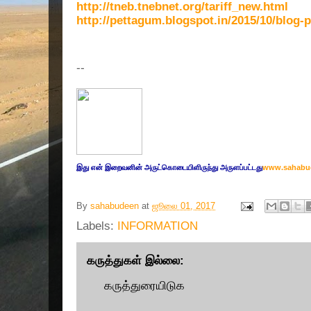
http://tneb.tnebnet.org/tariff_new.html
http://pettagum.blogspot.in/2015/10/blog-
--
இது எ
ன் இறை
வனின் அருட்
கொடையிளிருந்து அருளப்பட்டது
www.sahabu
By
sahabudeen
at
ஜூலை 01, 2017
Labels:
INFORMATION
கருத்துகள் இல்லை:
கருத்துரையிடுக