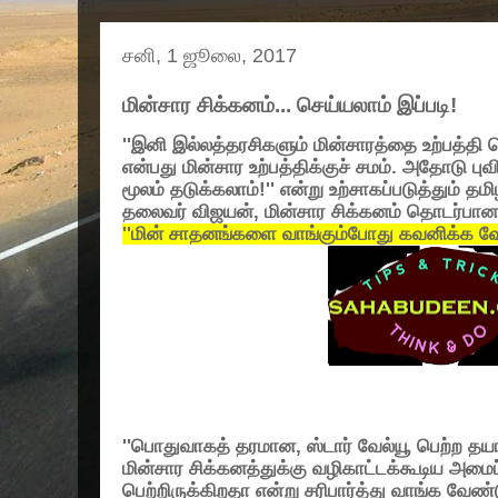
சனி, 1 ஜூலை, 2017
மின்சார சிக்கனம்... செய்யலாம் இப்படி!
''இ
னி இல்லத்தரசிகளும் மின்சாரத்தை உற்பத்தி ச
என்பது மின்சார உற்பத்திக்குச் சமம். அதோடு 
மூலம் தடுக்கலாம்!'' என்று உற்சாகப்படுத்தும் தம
தலைவர் விஜயன், மின்சார சிக்கனம் தொடர்பா
''மின் சாதனங்களை வாங்கும்போது கவனிக்க வ
''பொதுவாகத் தரமான, ஸ்டார் வேல்யூ பெற்ற தயா
மின்சார சிக்கனத்துக்கு வழிகாட்டக்கூடிய அமைப்
பெற்றிருக்கிறதா என்று சரிபார்த்து வாங்க வேண