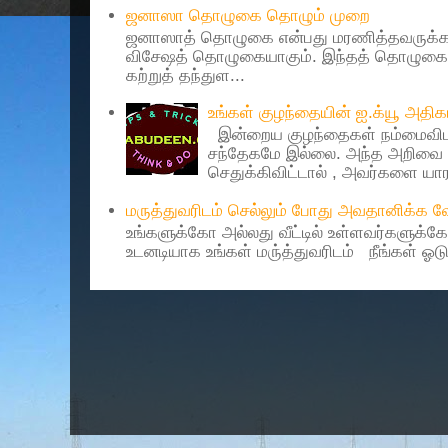
ஜனாஸா தொழுகை தொழும் முறை
ஜனாஸாத் தொழுகை என்பது மரணித்தவருக்கா
விசேஷத் தொழுகையாகும். இந்தத் தொழுகைய
கற்றுத் தந்துள...
உங்கள் குழந்தையின் ஐ.க்யூ அத
இன்றைய குழந்தைகள் நம்மைவிட 
சந்தேகமே இல்லை. அந்த அறிவை 
செதுக்கிவிட்டால் , அவர்களை யாரா
மருத்துவரிடம் செல்லும் போது அவதானிக்க
உங்களுக்கோ அல்லது வீட்டில் உள்ளவர்களுக்க
உடனடியாக உங்கள் மரு்த்துவரிடம் நீங்கள் ஓடு