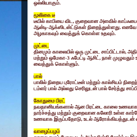
ஒல்லியாகும்.
மூலிகை டீ
டீயில் காபியை விட
,
குறைவான அளவில் காப்ஃபை
ஆன்டி-ஆக்ஸிடன்ட்டுகள் நிறைந்துள்ளது. எனவே இ
அழகாகவும் வைத்துக் கொள்ள உதவும்.
முட்டை
தினமும் காலையில் ஒரு முட்டை சாப்பிட்டால்
,
அதில
மற்றும் ஒமேகா-
3
ஃபேட்டி ஆசிட்
,
நாள் முழுவதும
வைத்துக் கொள்ளும்.
பால்
பாலில் நிறைய புரோட்டீன் மற்றும் கால்சியம் நிறை
டம்ளர் பால் அல்லது செரிலுடன் பால் சேர்த்து சாப்
கோதுமை பிரட்
நவதானியங்களால் ஆன பிரட்டை காலை உணவாக சா
நார்ச்சத்து மற்றும் குறைவான கலோரி உள்ள கார
உணவாக இருப்பதோடு
,
உடல் ஆரோக்கியத்துடன் வ
வாழைப்பழம்