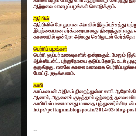
காலை எழும் போது உடல் ஆற்றலின்றி சோர்ந்து இரு
ஆற்றலை வாழைப்பழங்கள் கொடுக்கும்.
ஆப்பிள்
ஆப்பிளில் போதுமான அளவில் இரும்புச்சத்து மற்ற
இயற்கையான சர்க்கரையானது நிறைந்துள்ளது
காலையில் ஒன்றோ அல்லது செரிலுடன் சேர்த்தோ ச
பெர்ரிப் பழங்கள்
பெர்ரி சூப்பர் உணவுகளில் ஒன்றாகும். மேலும் இத
ஆக்ஸிடன்ட்
,
புற்றுநோயை தடுப்பதோடு
,
உடல் மு
தருகிறது. எனவே காலை உணவாக பெர்ரிப்பழங்க
போட்டு குடிக்கலாம்.
காபி
காப்ஃபைன் அதிகம் நிறைந்துள்ள காபி ஆரோக்கி
ஆனால்
,
அதனைக் குடித்தால் ஒற்றைத் தலைவலிய
காபியின் மணமானது மனதை புத்துணர்ச்சியுடன் 
http://pettagum.blogspot.in/2014/03/blog-pos
--