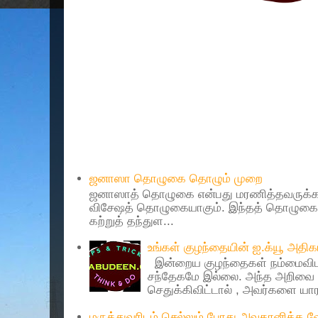
Popular Posts
ஜனாஸா தொழுகை தொழும் முறை
ஜனாஸாத் தொழுகை என்பது மரணித்தவருக்கா
விசேஷத் தொழுகையாகும். இந்தத் தொழுகைய
கற்றுத் தந்துள...
உங்கள் குழந்தையின் ஐ.க்யூ அத
இன்றைய குழந்தைகள் நம்மைவிட 
சந்தேகமே இல்லை. அந்த அறிவை 
செதுக்கிவிட்டால் , அவர்களை யாரா
மருத்துவரிடம் செல்லும் போது அவதானிக்க