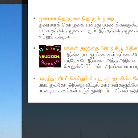
Popular Posts
ஜனாஸா தொழுகை தொழும் முறை
ஜனாஸாத் தொழுகை என்பது மரணித்தவருக்கா
விசேஷத் தொழுகையாகும். இந்தத் தொழுகைய
கற்றுத் தந்துள...
உங்கள் குழந்தையின் ஐ.க்யூ அத
இன்றைய குழந்தைகள் நம்மைவிட 
சந்தேகமே இல்லை. அந்த அறிவை 
செதுக்கிவிட்டால் , அவர்களை யாரா
மருத்துவரிடம் செல்லும் போது அவதானிக்க
உங்களுக்கோ அல்லது வீட்டில் உள்ளவர்களுக்க
உடனடியாக உங்கள் மரு்த்துவரிடம் நீங்கள் ஓடு