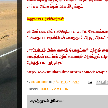
எல்லா அறைகளுக்கும் சுவரின் கலருக்கு கான்ட்ராஸ
பார்க்க அட்ராக்டிவ் ஆக இருக்கும்.
அழகான பர்னிச்சர்கள்
வரவேற்பரையில் எதிரெதிராய் பெரிய சோபாக்கள
சின்னதாய் பவுண்டென் வைத்தால் அழகு அள்ளி
பாரம்பரியம் மிக்க கலைப் பொருட்கள் மற்றும்
காலத்தின் மாடர்ன் ஆர்ட்களையும் அடுக்கும் விதத
நேர்த்தியாக இருக்கும்.
http://www.muthamilmantram.com/viewtopi
By
sahabudeen
at
அக்டோபர் 25, 2012
Labels:
INFORMATION
கருத்துகள் இல்லை: