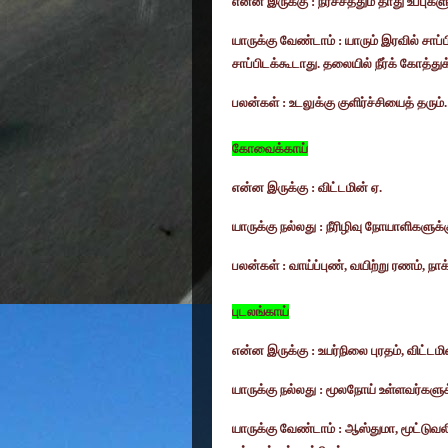
என்ன இருக்கு : நீர்ச்சத்தும் தாது உப்புகளு
யாருக்கு வேண்டாம் : யாரும் இரவில் சாப்ப
சாப்பிடக்கூடாது. தலையில் நீர்க் கோத்து
பலன்கள் : உடலுக்கு குளிர்ச்சியைத் தரும்.
கோவைக்காய்
என்ன இருக்கு : விட்டமின் ஏ.
யாருக்கு நல்லது : நீரிழிவு நோயாளிகளுக்க
பலன்கள் : வாய்ப்புண்
,
வயிற்று ரணம்
,
நாக
புடலங்காய்
என்ன இருக்கு : உயர்நிலை புரதம்
,
விட்டமி
யாருக்கு நல்லது : மூலநோய் உள்ளவர்களுக
யாருக்கு வேண்டாம் : ஆஸ்துமா
,
மூட்டுவல