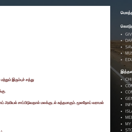
மொத்தப
கொடுத
GIV
DA
SA
MU
ED
இத்த
CH
மற்றும் இரும்புச் சத்து
CO
்கு.
CO
GE
ய் அவியல் சாப்பிடுவதால் மலக்குடல் சுத்தமாகும். மூலநோய் வராமல்
IN
IS
ME
MY
ST