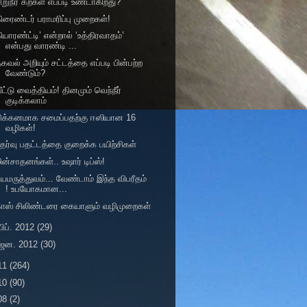
ிறுநீர் கற்கள் எப்படி உண்டாகிறது?
ிரைண்டர் பராமரிப்பு முறைகள்!
ியாரண்ட்டி’ என்றால் ‘உத்திரவாதம்’
என்பது வாரண்டி ...
கவல் அறியும் சட்டத்தை எப்படி பின்பற்ற
வேண்டும்?
ீட்டு வைத்தியம்! தினமும் வெந்நீர்
குடிக்கலாம்
சிக்கனமாக சமைப்பதற்கு ஈஸியான 16
வழிகள்!
ேர்வு பதட்டத்தை குறைக்க பயிற்சிகள்
ின்சாதனங்கள்.. உஷார் டிப்ஸ்!
ுயமருத்துவம்... வேண்டாம் இந்த விபரீதம்
! உபயோகமான...
காஸ் சிலிண்டரை கையாளும் வழிமுறைகள்
பிப். 2012
(29)
ஜன. 2012
(30)
11
(264)
10
(90)
08
(2)