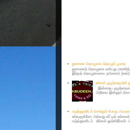
Popular Posts
ஜனாஸா தொழுகை தொழும் முறை
ஜனாஸாத் தொழுகை என்பது மரணித்தவ
இந்தத் தொழுகையை நபிகளார் (ஸல்) அ
உங்கள் குழந்தையின்
இன்றைய குழந்தைகள்
அறிவை இன்னும் கொஞ்
மருத்துவரிடம் செல்லும் போது அவ
உங்களுக்கோ அல்லது வீட்டில் உள்ளவ
மரு்த்துவரிடம் நீங்கள் ஓடுகிறீர்கள்.