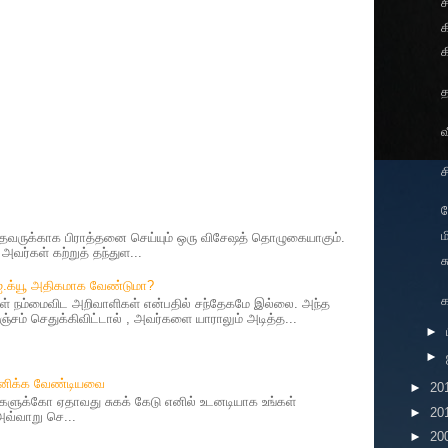
ச
க
க
த
வ
த
ம
ருக்காக பிராத்தனை செய்யும் ஒரு விசேஷத் தொழுகையாகும்.
வர்கள் கற்றுத் தந்துள...
ச
 ஐ.க்யூ அதிகமாக வேண்டுமா?
 நம்மைவிட அறிவாளிகள் என்பதில் சந்தேகமே இல்லை. அந்த
சம் செதுக்கிவிட்டால் , அவர்களை யாராலும் அடித்த...
►
►
தானிக்க வேண்டியவை
►
20
ர்களுக்கோ ஏதாவது சுகக் கேடு எனில் உடனடியாக உங்கள்
►
20
 அவ்வாறு செ...
►
20