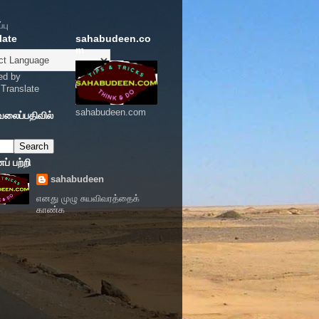
்பு
late
sahabudeen.co
m
ed by
Translate
sahabudeen.com
வலைப்பதிவில்
் பற்றி
sahabudeen
எனது முழு சுயவிவரத்தைக்
காண்க