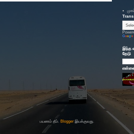
முகப
Trans
Power
இந்த 
தேடு
என்னைப
பயணம் தீம்.
Blogger
இயக்குவது.