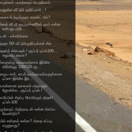
ாருங்கள் பரகத்தைப் பெருவோம்
யனுள்ள வீட்டுக் குறிப்புகள்…!
ையைக் கடிக்குதா கரண்ட் பில்?
ங்கள் வீட்டு குடிதண்ணீரின் தரம் என்ன
என்பது பற்றி...
டன் - எச்சரிக்கை
ஹா 50! வீட்டுக்குறிப்புக்கள் சில
ெல்த் ஸ்பெஷல் ! சூப்பர் டிப்ஸ்100....
எலும்பே நலமா?
ங்களுக்கு உதவுவதற்காக இங்கே
விரிகிறது '100/100 சூ...
ழைய கார், பைக் வாங்குபவர்களுக்கான
டிப்ஸு இங்கே இர...
பொன்னான நகைகள் எந்நாளும்
ஜோலிக்க...சூப்பர் டிப்ஸ் !
ேமிப்பின் சிறப்பு !சேமிக்கும் திறன்!
டிப்ஸ்-100
ுழந்தைப் பிறந்தவுடன் என்ன செய்ய
வேண்டும்?
யில் என்றால் என்ன? அதை எப்படி
எழுதுவது?