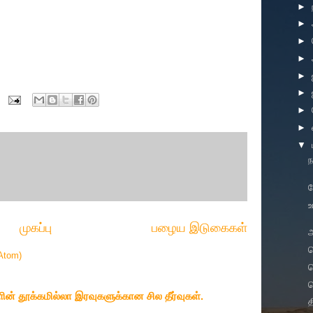
►
►
►
►
►
►
►
►
▼
ந
வ
உ
முகப்பு
பழைய இடுகைகள்
அ
த
Atom)
த
த
ின் தூக்கமில்லா இரவுகளுக்கான சில தீர்வுகள்.
த