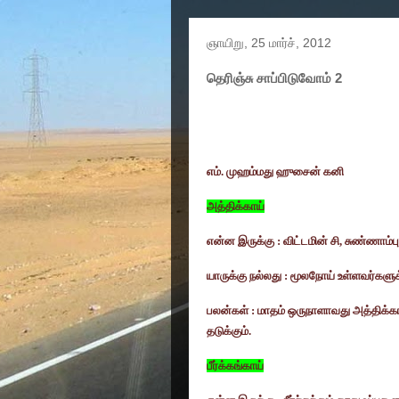
ஞாயிறு, 25 மார்ச், 2012
தெரிஞ்சு சாப்பிடுவோம் 2
எம். முஹம்மது ஹுசைன் கனி
அத்திக்காய்
என்ன இருக்கு : விட்டமின் சி
,
சுண்ணாம்பு 
யாருக்கு நல்லது : மூலநோய் உள்ளவர்களுக
பலன்கள் : மாதம் ஒருநாளாவது அத்திக்கா
தடுக்கும்.
பீர்க்கங்காய்