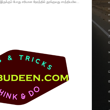
தை இருக்கும் போது சரியான நேரத்தில் தூங்குவது சாத்தியமில...
வ
ப
க
உ
க
ஆ
ஹ
உ
ப
ச
க
உ