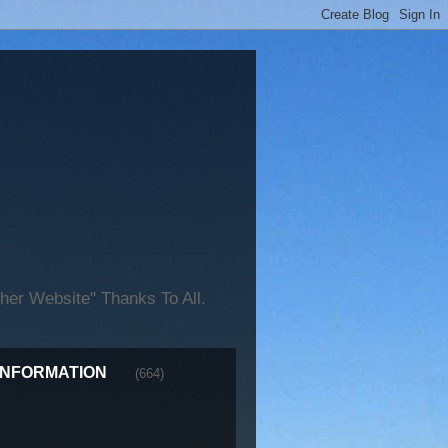
er Website" Thanks To All.
INFORMATION
(664)