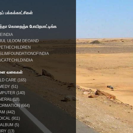
் பக்கக்காட்சிகள்
்தா கொறைஞ்சு போயிறமாட்டிங்க
EINDIA
RUL ULOOM DEOAND
VETHECHILDREN
SLIMFOUNDATIONOFINDIA
UCATECHILDINDIA
னை வகைகள்
ILD CARE
(165)
MEDY
(51)
MPUTER
(140)
NERAL
(18)
FORMATION
(664)
LAM
(442)
DICAL
(911)
 ALBUM
(5)
ORY
(13)