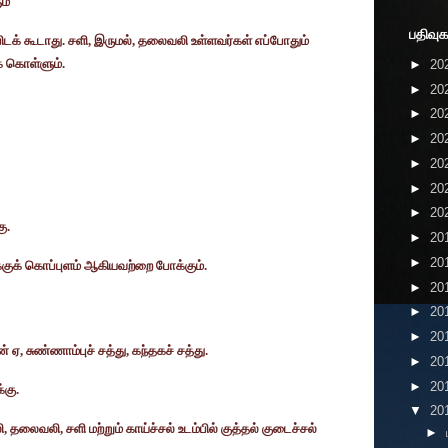
ம்
பதிவுக
ிடக் கூடாது. சளி
,
இருமல்
,
தலைவலி உள்ளவர்கள் எப்போதும்
க் கொள்ளும்.
►
20
►
20
►
20
►
20
►
20
►
20
►
20
ு.
►
20
►
20
்குக் கொப்புளம் ஆகியவற்றை போக்கும்.
►
20
►
20
►
20
ன் ஏ
,
சுண்ணாம்புச் சத்து
,
கந்தகச் சத்து.
►
20
►
20
்கு.
▼
20
ி
,
தலைவலி
,
சளி மற்றும் காய்ச்சல் உடம்பில் குத்தல் குடைச்சல்
►