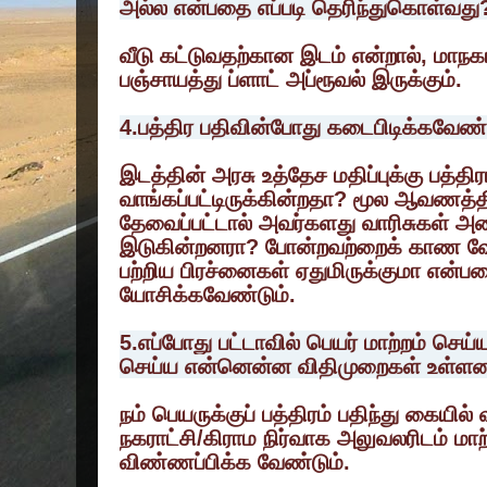
அல்ல என்பதை எப்படி தெரிந்துகொள்வது
வீடு கட்டுவதற்கான இடம் என்றால், மாநகர
பஞ்சாயத்து ப்ளாட் அப்ரூவல் இருக்கும்.
4.பத்திர பதிவின்போது கடைபிடிக்கவே
இடத்தின் அரசு உத்தேச‌ மதிப்புக்கு பத்தி
வாங்கப்பட்டிருக்கின்றதா? மூல ஆவணத்தில்
தேவைப்பட்டால் அவர்களது வாரிசுகள் அ
இடுகின்றனரா? போன்றவற்றைக் காண வே
பற்றிய பிரச்னைகள் ஏதுமிருக்குமா என்பதைப
யோசிக்கவேண்டும்.
5.எப்போது பட்டாவில் பெயர் மாற்றம் செய்
செய்ய என்னென்ன விதிமுறைகள் உள்ள
நம் பெயருக்குப் பத்திரம் பதிந்து கையில் 
நகராட்சி/கிராம நிர்வாக அலுவலரிடம் மா
விண்ணப்பிக்க வேண்டும்.