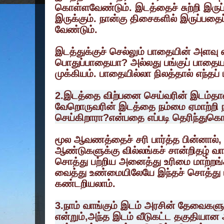
கொள்ளவேண்டும். இடத்தைச் சுற்றி இருப்
இருக்கும். நான்கு திசைகளில் இருப்பதைப
வேண்டும்.
இடத்துக்குச் செல்லும் பாதையின் அளவ
பொதுப்பாதையா? அல்லது பங்குப் பாத
முக்கியம். பாதையில்லா நிலத்தால் எந்தப
2.இடத்தை விற்பனை செய்வரின் இடம்த
வேறொருவரின் இடத்தை நம்மை ஏமாற்றி 
செய்கிறாரா?என்பதை எப்படி தெரிந்துக
மூல ஆவணத்தைச் சரி பார்த்த பின்னால், 
ஆண்டுகளுக்கு வில்லங்கச் சான்றிதழ் வா
சொத்து பற்றிய அனைத்து உரிமை மாற்றங்
வைத்து உண்மையிலேயே இந்தச் சொத்து 
கண்டறியலாம்.
3.நாம் வாங்கும் இடம் அரசின் தேவைகளு
என்றும்,அந்த இடம் வீடுகட்ட தகுதியான