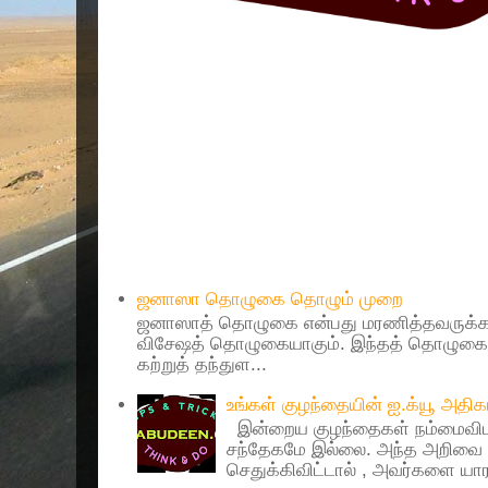
Popular Posts
ஜனாஸா தொழுகை தொழும் முறை
ஜனாஸாத் தொழுகை என்பது மரணித்தவருக்கா
விசேஷத் தொழுகையாகும். இந்தத் தொழுகைய
கற்றுத் தந்துள...
உங்கள் குழந்தையின் ஐ.க்யூ அத
இன்றைய குழந்தைகள் நம்மைவிட 
சந்தேகமே இல்லை. அந்த அறிவை 
செதுக்கிவிட்டால் , அவர்களை யாரா