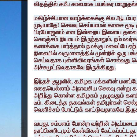
விதத்தில் சமீப காலமாக பயங்கர மாறுதல்
மகிழ்ச்சியான வாழ்க்கைக்கு சில ஆடம்ப
முடியாதே! செலவு செய்யாமல் காசை மூடி 
பிரயோஜனம் என இன்றைய இளைய தலை மு
கொஞ்சம் நியாயம் இருந்தாலும், நம்மவர்க
கணக்கை பார்த்தால் நமக்கு மலைப்பே ஏற
நிலையில் வருமானத்தில் மூன்றில் ஒரு 
செய்வதாக புள்ளிவிவரங்கள் சொல்வது 
அச்சமூட்டுவதாகவே இருக்கிறது.
இந்தச் சூழலில், தமிழக மக்களின் மனப்போக
எதையெல்லாம் அநாவசிய செலவு என்று கர
அறிந்து கொள்ள தமிழகம் முழுவதும் கள
டீம். கிடைத்த தகவல்கள் தமிழர்கள் செல
வெளிச்சம் போட்டுக் காட்டுவதாகவே இருக
வயது, சம்பளம் போன்ற வற்றின் அடிப்பட
தரப்பினரிடமும் கேள்விகள் கேட்கப்பட்டத