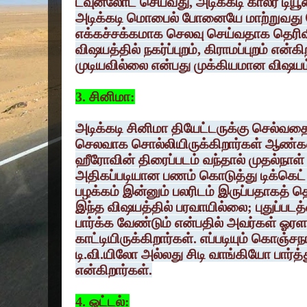
டவுன்லோட் செய்வது, அடிக்கடி காலர் டியூ
அடிக்கடி மொபைல் போனையே மாற்றுவது ப
எக்கச்சக்கமாக செலவு செய்வதாக தெரிவ
விஷயத்தில் நகர்ப்புறம், கிராமப்புறம் என்க
முடியவில்லை என்பது முக்கியமான விஷயம
3. சினிமா:
அடிக்கடி சினிமா தியேட்டருக்கு செல்வ
செலவாக சொல்லியிருக்கிறார்கள் ஆண்கள்.
ஹீரோவின் திரைப்படம் வந்தால் முதல்நாள்
அதிகப்படியான பணம் கொடுத்து டிக்கெட் வா
பழக்கம் இன்னும் பலரிடம் இருப்பதாகத் த
இந்த விஷயத்தில் பரவாயில்லை; புதுப்படத
பார்க்க வேண்டும் என்பதில் அவர்கள் ஓரள
காட்டியிருக்கிறார்கள். எப்படியும் கொஞ்
டி.வி.யிலோ அல்லது சிடி வாங்கியோ பார்
என்கிறார்கள்.
4. ஓட்டல்: