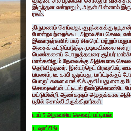
வந்தன. சில பதில்கள் சொல்லும் விதத்தி
இருந்தன என்றாலும், அதன் பின்னால் இரு
ரகம்.
திருமணம் செய்வது, குழந்தைக்கு டியூசன
போன்றவற்றைக்கூட அநாவசிய செலவு என்று கு
இளைஞர்களில் பலர் சிகரெட் மற்றும் மதுபா
அதைக் கட்டுப்படுத்த முடியவில்லை என்றும
பெண்களைப் பொறுத்தவரை சூப்பர் மார்க்க
மால்களிலும் தேவைக்கு அதிகமாக செலவ
தெரிவித்தனர். இன்டர்நெட் பிரவுஸிங், பைக
பயணம், டீ, காபி குடிப்பது, பார்ட்டிக்குப
பொருட்களை வாங்கிக் குவிப்பது என தம
செலவுகளின் பட்டியல் நீண்டுகொண்டே ப
மட்டுமின்றி ஆண்களும் அழகுக்காக அத
பதில் சொல்லியிருக்கிறார்கள்.
டாப் 5 அநாவசிய செலவுப் பட்டியல்:
1. ஷாப்பிங்: