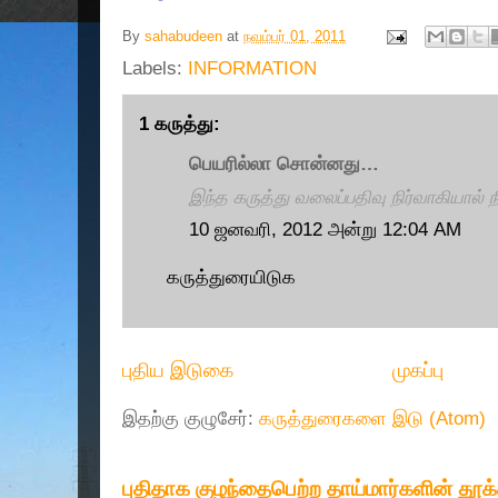
By
sahabudeen
at
நவம்பர் 01, 2011
Labels:
INFORMATION
1 கருத்து:
பெயரில்லா சொன்னது…
இந்த கருத்து வலைப்பதிவு நிர்வாகியால் நீ
10 ஜனவரி, 2012 அன்று 12:04 AM
கருத்துரையிடுக
புதிய இடுகை
முகப்பு
இதற்கு குழுசேர்:
கருத்துரைகளை இடு (Atom)
புதிதாக குழந்தைபெற்ற தாய்மார்களின் தூ