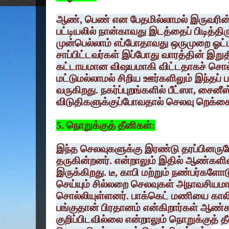
ஆண், பெண் என பேதமில்லாமல் இருவரின
பட்டியலில் நான்காவது இடத்தைப் பிடித்திர
முன்பெல்லாம் எப்போதாவது ஒருமுறை ஓட்ட
சாப்பிட்டவர்கள் இப்போது வாரத்தின் இறுத
கட்டாயமான விஷயமாகி விட்டதாகச் சொல்கி
மட்டுமல்லாமல் சிறிய ஊர்களிலும் இந்தப்
வருகிறது. நகர்ப்புறங்களில் பீட்ஸா, சைனீ
விடுதிகளுக்குப்போவதால் செலவு றெக்கை 
5. நொறுக்குத் தீனிகள்:
இந்த செலவுகளுக்கு இரண்டு தரப்பினருமே
தருகின்றனர். என்றாலும் இதில் ஆண்கள
இருக்கிறது. டீ, காபி மற்றும் நண்பர்களோட
செய்யும் சில்லறை செலவுகள் அநாவசியமா
சொல்லியுள்ளனர். பாக்கெட் மணியை கால
பங்குதான் பிரதானம் என்கிறார்கள் ஆண
குறிப்பிடவில்லை என்றாலும் நொறுக்குத்