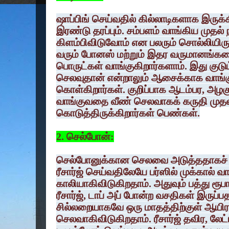
ஷாப்பிங் செய்வதில் கில்லாடிகளாக இருக
இரண்டு தரப்பும். சம்பளம் வாங்கிய முதல் 
கிளம்பிவிடுவோம் என பலரும் சொல்லியிரு
வரும் போனஸ் மற்றும் இதர வருமானங்க
பொருட்கள் வாங்குகிறார்களாம். இது குடு
செலவுதான் என்றாலும் ஆசைக்காக வாங்க
கொள்கிறார்கள். குறிப்பாக ஆடம்பர, அழ
வாங்குவதை வீண் செலவாகக் கருதி முதல
கொடுத்திருக்கிறார்கள் பெண்கள்.
2. செல்போன்:
செல்போனுக்கான செலவை அடுத்ததாகச் ச
ரீசார்ஜ் செய்வதிலேயே பர்ஸில் முக்கால் 
காலியாகிவிடுகிறதாம். அதுவும் பத்து ரூபாய
ரீசார்ஜ், டாப் அப் போன்ற வசதிகள் இருப்ப
சில்லறையாகவே ஒரு மாதத்திற்குள் ஆயிரம்
செலவாகிவிடுகிறதாம். ரீசார்ஜ் தவிர, லே