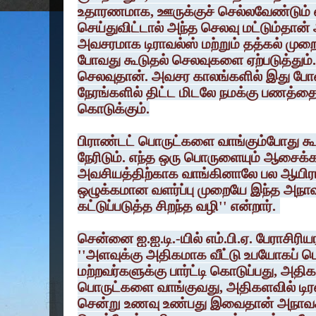
உதாரணமாக, ஊருக்குச் செல்லவேண்டும் எனி
செய்துவிட்டால் அந்த செலவு மட்டும்தான்
அவசரமாக டிராவல்ஸ் மற்றும் தத்கல் முறைக
போவது கூடுதல் செலவுகளை ஏற்படுத்தும்
செலவுதான். அவசர காலங்களில் இது போன
நேரங்களில் திட்ட மிடலே நமக்கு பணத்தை ம
கொடுக்கும்.
பிராண்டட் பொருட்களை வாங்கும்போது க
நேரிடும். எந்த ஒரு பொருளையும் ஆசைக்
அவசியத்திற்காக வாங்கினாலே பல ஆயிரங்க
ஒழுக்கமான வளர்ப்பு முறையே இந்த அந
கட்டுப்படுத்த சிறந்த வழி'' என்றார்.
சென்னை ஐ.ஐ.டி.-யில் எம்.பி.ஏ. பேராசிர
''அளவுக்கு அதிகமாக வீட்டு உபயோகப் பொ
மற்றவர்களுக்கு பார்ட்டி கொடுப்பது, அதி
பொருட்களை வாங்குவது, அதிகளவில் டிரஸ்
சென்று உணவு உண்பது இவைதான் அநாவச