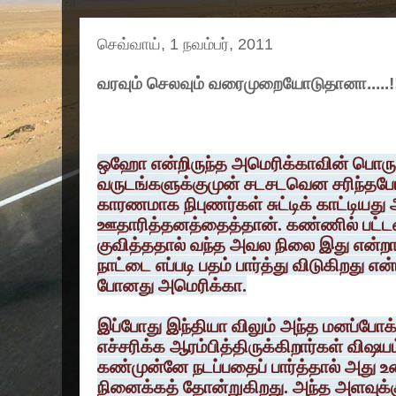
செவ்வாய், 1 நவம்பர், 2011
வரவும் செலவும் வரைமுறையோடுதானா.....!!
ஒஹோ என்றிருந்த அமெரிக்காவின் பொரு
வருடங்களுக்குமுன் சடசடவென சரிந்தபோத
காரணமாக நிபுணர்கள் சுட்டிக் காட்டியது 
ஊதாரித்தனத்தைத்தான். கண்ணில் பட்டதை
குவித்ததால் வந்த அவல நிலை இது என்றா
நாட்டை எப்படி பதம் பார்த்து விடுகிறது எ
போனது அமெரிக்கா.
இப்போது இந்தியா விலும் அந்த மனப்போக
எச்சரிக்க ஆரம்பித்திருக்கிறார்கள் விஷயம
கண்முன்னே நடப்பதைப் பார்த்தால் அது
நினைக்கத் தோன்றுகிறது. அந்த அளவுக்கு