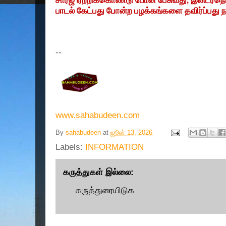
சார்ஜ் ஏற்றிக்கொண்டு போன் பேசுவது
,
இன்டர்நெ
பாடல் கேட்பது போன்ற பழக்கங்களை தவிர்ப்பது ந
--
www.sahabudeen.com
By
sahabudeen
at
ஜூன் 13, 2026
Labels:
INFORMATION
கருத்துகள் இல்லை:
கருத்துரையிடுக