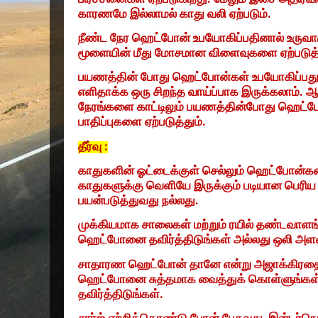
காரணமே இல்லாமல் காது வலி ஏற்படும்.
நீண்ட நேர ஹெட்போன் உபயோகிப்பதினால் உருவாக
மூளையின் மீது மோசமான விளைவுகளை ஏற்படுத்
பயணத்தின் போது ஹெட்போன்கள் உபயோகிப்பது
எளிதாக்க ஒரு சிறந்த வாய்ப்பாக இருக்கலாம்.
நேரங்களை காட்டிலும் பயணத்தின்போது ஹெட்ப
பாதிப்புகளை ஏற்படுத்தும்.
தீர்வு :
காதுகளின் ஓட்டைக்குள் செல்லும் ஹெட்போன்கள
காதுகளுக்கு வெளியே இருக்கும் படியான பெ
பயன்படுத்துவது நல்லது.
முக்கியமாக சாலைகள் மற்றும் ரயில் தண்டவாள
ஹெட்போனை தவிர்த்திடுங்கள் அல்லது ஒலி அள
சாதாரண ஹெட்போன் தானே என்று அஜாக்கிரதைய
ஹெட்போனை சுத்தமாக வைத்துக் கொள்ளுங்கள்
தவிர்த்திடுங்கள்.