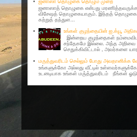
ஜனாஸா தொழுகை தொழும் முறை
ஜனாஸாத் தொழுகை என்பது மரணித்தவருக்கா
விசேஷத் தொழுகையாகும். இந்தத் தொழுகைய
கற்றுத் தந்துள...
உங்கள் குழந்தையின் ஐ.க்யூ அத
இன்றைய குழந்தைகள் நம்மைவிட 
சந்தேகமே இல்லை. அந்த அறிவை 
செதுக்கிவிட்டால் , அவர்களை யாரா
மருத்துவரிடம் செல்லும் போது அவதானிக்க
உங்களுக்கோ அல்லது வீட்டில் உள்ளவர்களுக்க
உடனடியாக உங்கள் மரு்த்துவரிடம் நீங்கள் ஓடு