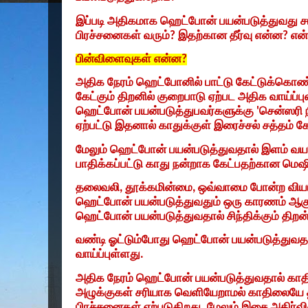
இப்படி அதிகமாக ஹெட்போன் பயன்படுத்துவது ச
பிரச்சனைகள் வரும்
?
இதற்கான தீர்வு என்ன
?
என்
பின்விளைவுகள் என்ன
?
அதிக நேரம் ஹெட்போனில் பாட்டு கேட்டுக்கொண்
கேட்கும் திறனில் குறைபாடு ஏற்பட அதிக வாய்ப்ப
ஹெட்போன் பயன்படுத்துபவர்களுக்கு
'
சென்ஸரி ந
ஏற்பட்டு இதனால் காதுக்குள் இரைச்சல் சத்தம் 
மேலும் ஹெட்போன் பயன்படுத்துவதால் இளம் வய
பாதிக்கப்பட்டு காது நன்றாக கேட்பதற்கான மெஷ
தலைவலி
,
தூக்கமின்மை
,
ஒவ்வாமை போன்ற வியா
ஹெட்போன் பயன்படுத்துவதும் ஒரு காரணம் ஆகும
ஹெட்போன் பயன்படுத்துவதால் சிந்திக்கும் திறன
வண்டி ஓட்டும்போது ஹெட்போன் பயன்படுத்துவத
வாய்ப்புள்ளது.
அதிக நேரம் ஹெட்போன் பயன்படுத்துவதால் காதி
அழுக்குகள் சரியாக வெளியேறாமல் காதிலையே தங
பிரச்சனைகள் ஏற்படுகிறது. மேலும் இசை அதிர்வி