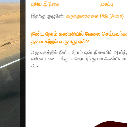
புதிய இடுகை
முகப்பு
இதற்கு குழுசேர்:
கருத்துரைகளை இடு (Atom)
நீண்ட நேரம் கணினியில் வேலை செய்பவர்களு
தலை சுற்றல் வருவது ஏன்?
அலுவகத்தில் நீண்ட நேரம் ஒரே நிலையில் அமர்ந
வலியை உண்டாக்கும். தொடர்ந்து பல ஆண்டுகளா
அ...