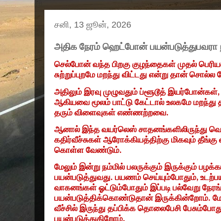
சனி, 13 ஜூன், 2026
அதிக நேரம் ஹெட்போன் பயன்படுத்துபவரா ந
செல்போன் வந்த பிறகு குழந்தைகள் முதல் பெர
சுற்றுப்புறமே மறந்து விட்டது என்று தான் சொல்ல 
அதிலும் இரவு முழுவதும் ப்ளூடூத் இயர்போன்கள்
ஆகியவை மூலம் பாட்டு கேட்டால் உலகமே மறந்த
தரும் விளைவுகள் எண்ணற்றவை.
ஆனால் இந்த வயர்லெஸ் சாதனங்களிலிருந்து வெ
கதிர்வீச்சுகள் ஆரோக்கியத்திற்கு மிகவும் தீங்கு
கொள்ள வேண்டும்.
மேலும் இன்று நம்மில் பலருக்கும் இருக்கும் பழ
பயன்படுத்துவது. பயணம் செய்யும்போதும்
,
உடற்ப
வாகனங்கள் ஓட்டும்போதும் இப்படி பல்வேறு நேர
பயன்படுத்திக்கொண்டுதான் இருக்கின்றோம். மே
வீச்சில் இருந்து தப்பிக்க தொலைபேசி பேசும்போ
பயன்படுத்துகிறோம்.