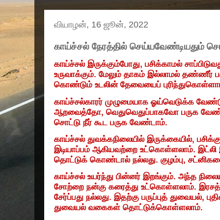
வியாழன், 16 ஜூன், 2022
காய்ச்சல் நேரத்தில் செய்யவேண்டியதும் செ
காய்ச்சல்
இருக்கும்போது
,
பசிக்காமல்
சாப்பிடுவ
உருவாக்கும்
.
மேலும்
தாகம்
இல்லாமல்
தண்ணீர்
ப
கொண்டும்
உடலின்
தேவையைப்
புரிந்துகொள்ளா
காய்ச்சல்காரர்
முழுமையாக
ஓய்வெடுக்க
வேண்ட
ஆறவைத்தோ
,
வெதுவெதுப்பாகவோ
பருக
வேண்
சொட்டு
நீர்
கூட
பருக
வேண்டாம்
.
காய்ச்சல்
துவக்கநிலையில்
இருக்கையில்
,
பசிக்க
இடியாப்பம்
ஆகியவற்றை
உட்கொள்ளலாம்
.
இட்லி
தொட்டுக்
கொண்டால்
நல்லது
.
குழம்பு
,
சட்னிகள
காய்ச்சல்
உயர்ந்து
பின்னர்
இறங்கும்
.
அந்த
நிலைய
சோற்றை
நன்கு
கரைத்து
உட்கொள்ளலாம்
.
இரசத்
சேர்ப்பது
நல்லது
.
இதற்கு
பருப்புத்
துவையல்
,
புத
துவையல்
வகைகள்
தொட்டுக்கொள்ளலாம்
.