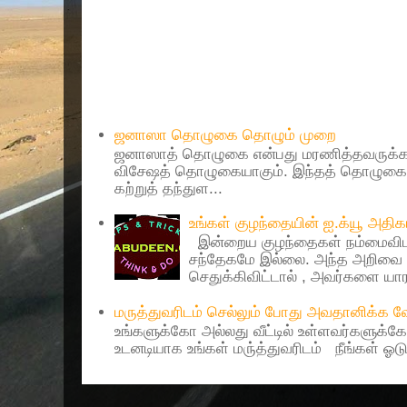
Popular Posts
ஜனாஸா தொழுகை தொழும் முறை
ஜனாஸாத் தொழுகை என்பது மரணித்தவருக்கா
விசேஷத் தொழுகையாகும். இந்தத் தொழுகைய
கற்றுத் தந்துள...
உங்கள் குழந்தையின் ஐ.க்யூ அத
இன்றைய குழந்தைகள் நம்மைவிட 
சந்தேகமே இல்லை. அந்த அறிவை 
செதுக்கிவிட்டால் , அவர்களை யாரா
மருத்துவரிடம் செல்லும் போது அவதானிக்க
உங்களுக்கோ அல்லது வீட்டில் உள்ளவர்களுக்க
உடனடியாக உங்கள் மரு்த்துவரிடம் நீங்கள் ஓடு