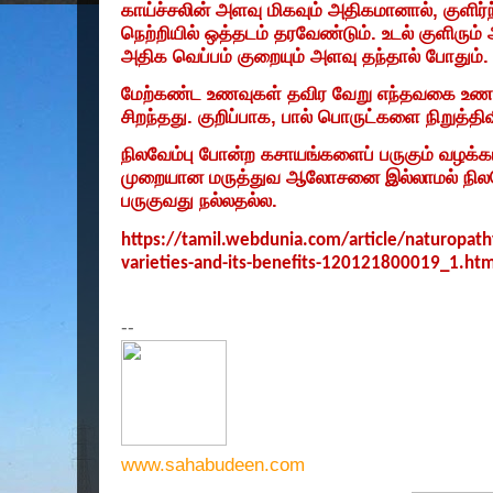
காய்ச்சலின்
அளவு
மிகவும்
அதிகமானால்
,
குளிர்
நெற்றியில்
ஒத்தடம்
தரவேண்டும்
.
உடல்
குளிரும்
அதிக
வெப்பம்
குறையும்
அளவு
தந்தால்
போதும்
.
மேற்கண்ட
உணவுகள்
தவிர
வேறு
எந்தவகை
உண
சிறந்தது
.
குறிப்பாக
,
பால்
பொருட்களை
நிறுத்தி
நிலவேம்பு
போன்ற
கசாயங்களைப்
பருகும்
வழக்க
முறையான
மருத்துவ
ஆலோசனை
இல்லாமல்
நில
பருகுவது
நல்லதல்ல
.
https://tamil.webdunia.com/article/naturopath
varieties-and-its-benefits-120121800019_1.htm
--
www.sahabudeen.com