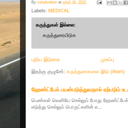
By
sahabudeen
at
ஜூன் 16, 2022
Labels:
MEDICAL
கருத்துகள் இல்லை:
கருத்துரையிடுக
புதிய இடுகை
முகப்பு
இதற்கு குழுசேர்:
கருத்துரைகளை இடு (Atom)
ஹேண்ட்பேக் பயன்படுத்துவதால் ஏற்படும் உ
பெண்கள் வெளியே செல்லும் போது ஹேண்ட்பே
எடுத்து செல்லும் பொருட்களின் எ...