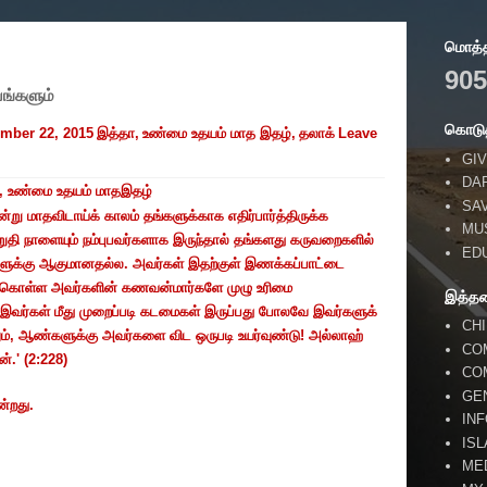
மொத்தப
905
ங்களும்
கொடுத
mber 22, 2015
இத்தா
,
உண்மை உதயம் மாத இதழ்
,
தலாக்
Leave
GIV
DA
,
உண்மை உதயம் மாதஇதழ்
SA
்று மாதவிடாய்க் காலம் தங்களுக்காக எதிர்பார்த்திருக்க
MU
ுதி நாளையும் நம்புபவர்களாக இருந்தால் தங்களது கருவறைகளில்
ED
ுக்கு ஆகுமானதல்ல. அவர்கள் இதற்குள் இணக்கப்பாட்டை
டிக் கொள்ள அவர்களின் கணவன்மார்களே முழு உரிமை
இத்த
இவர்கள் மீது முறைப்படி கடமைகள் இருப்பது போலவே இவர்களுக்
CH
ம்
,
ஆண்களுக்கு அவர்களை விட ஒருபடி உயர்வுண்டு! அல்லாஹ்
CO
்.' (
2:228)
CO
GE
ன்றது.
IN
IS
ME