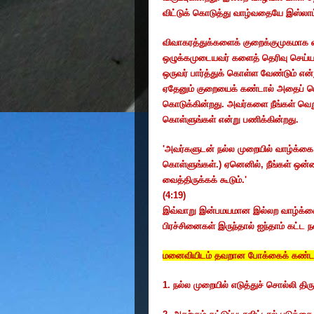
விட்டுக் கொடுத்து வாழ்வதையே இஸ்லாம் 
விவாகரத்துக்களைக் குறைக்குமுகமாக 
ஒழுக்கமுடையவர் களைத் தெரிவு செய்ய 
ஒருவர் பார்த்துக் கொள்ள வேண்டும் என
ஏதேனும் குறையைக் கண்டால் அதைப் பெரி
கொடுக்கின்றது. அவர்களை நீங்கள் வெற
கொள்ளுங்கள் என்று பணிக்கின்றது.
'
அவர்களுடன் நல்ல முறையில் வாழ்க்கை 
கொள்ளுங்கள்.) ஏனெனில்
,
நீங்கள் ஒன
வைத்திருக்கக் கூடும்.'
(4:19)
இவ்வாறு இன்பமயமான இல்லற வாழ்க்கைக
பிரச்சினைகள் இருந்தால் ஐந்தாம் கட்
மனைவியிடம் தவறான போக்கைக் கண்ட
1.
நல்ல முறையில் எடுத்துச் சொல்லி திர