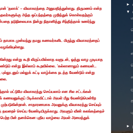
►
ன் 'தலாக்' – விவாகரத்தை அனுமதித்துள்ளது. திருமணம் என்ற
▼
ந்தவர்களுக்கு அந்த ஒப்பந்தத்தை முறித்துக் கொள்வதற்கும்
ம
தை நடுநிலையாக நின்று நிதானித்து சிந்தித்தால் உணர்ந்து
ம் தாமாக முன்வந்து தமது கணவர்களிட மிருந்து விவாகரத்தைப்
வ
வழங்கியுள்ளது.
வ
டுகின்றது என்று கூறி விருப்பமில்லாத வளுடன்
,
ஒத்து வாழ முடியாத
வ
ண்டும் என்று இஸ்லாம் கூறவில்லை. 'கல்லானாலும் கணவன்..
,
புல்லுடனும் மல்லுக் கட்டி வாழ்க்கை நடத்த வேண்டும் என்று
க
்லை.
ம
ால் மட்டுமே விவாகரத்து செய்யலாம் என சில சட்டங்கள்
கணவனுக்குப் பிடிக்காவிட்டால் அவள் மீது வேண்டுமென்றே
 முற்படுகின்றான். சாதாரணமாக அவனுக்கு விவாகரத்து செய்யும்
் தவறைச் செய்ய வேண்டியிருக்காது. அவளும் வீண் கலங்கத்தைச்
ப
ப் பெற்ற பின் தனக்கென புதிய வாழ்வை அவள் அமைத்துக்
►