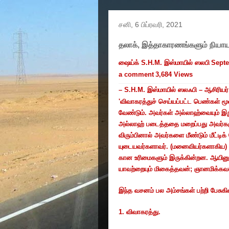
சனி, 6 பிப்ரவரி, 2021
தலாக், இத்தாகாரணங்களும் நியாய
ஷைய்க்
S.H.M.
இஸ்மாயில் ஸலபி
Septe
a comment
3,684 Views
– S.H.M.
இஸ்மாயில் ஸலஃபி – ஆசிரியர்
'
விவாகரத்துச் செய்யப்பட்ட பெண்கள் மூன
வேண்டும். அவர்கள் அல்லாஹ்வையும் இற
அல்லாஹ் படைத்ததை மறைப்பது அவர்கள
விரும்பினால் அவர்களை மீண்டும் மீட்
யுடையவர்களாவர். (மனைவியர்களாகிய) 
கான உரிமைகளும் இருக்கின்றன. ஆயினு
யாவற்றையும் மிகைத்தவன்
;
ஞானமிக்கவன
இந்த வசனம் பல அம்சங்கள் பற்றி பேசுகி
1.
விவாகரத்து.