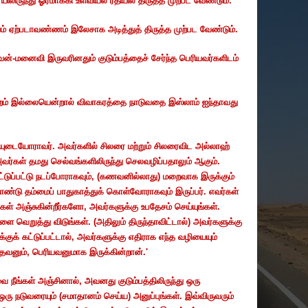
யிலிருந்து ஓரமாக்கி உளவியல் ரீதியில் திருத்த முற்பட வேண்டும்.
ாயம் ஏற்படாவண்ணம் இலேசாக அடித்துத் திருத்த முற்பட வேண்டும்.
ணவன்-மனைவி இருவரினதும் குடும்பத்தைச் சேர்ந்த பெரியவர்களிடம்
மாற்றம் இல்லையென்றால் விவாகரத்தை நாடுவதை இஸ்லாம் ஐந்தாவது
ுடையோராவர். அவர்களில் சிலரை மற்றும் சிலரைவிட அல்லாஹ்
்கள் தமது செல்வங்களிலிருந்து செலவழிப்பதாலும் ஆகும்.
ுப்பட்டு நடப்போராகவும்
, (
கணவனில்லாது) மறைவாக இருக்கும்
ண்டு தம்மைப் பாதுகாத்துக் கொள்வோராகவும் இருப்பர். எவர்கள்
்கள் அஞ்சுகின்றீர்களோ
,
அவர்களுக்கு உபதேசம் செய்யுங்கள்.
ளை வெறுத்து விடுங்கள். (அதிலும் திருந்தாவிட்டால்) அவர்களுக்கு
குக் கட்டுப்பட்டால்
,
அவர்களுக்கு எதிராக எந்த வழியையும்
்தவனும்
,
பெரியவனுமாக இருக்கின்றான்.'
ை நீங்கள் அஞ்சினால்
,
அவனது குடும்பத்திலிருந்து ஒரு
 ஒரு நடுவரையும் (சமாதானம் செய்ய) அனுப்புங்கள். இவ்விருவரும்