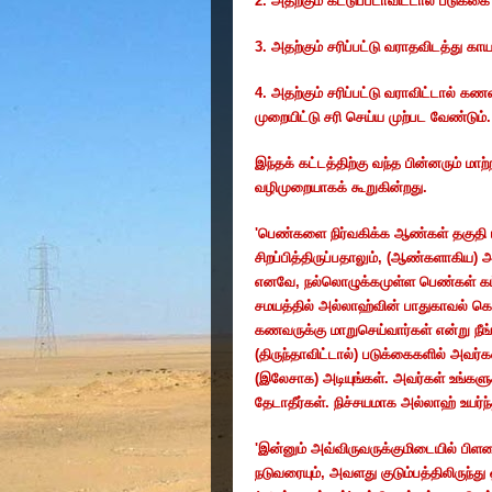
2.
அதற்கும் கட்டுப்படாவிட்டால் படுக்கை 
3.
அதற்கும் சரிப்பட்டு வராதவிடத்து க
4.
அதற்கும் சரிப்பட்டு வராவிட்டால் க
முறையிட்டு சரி செய்ய முற்பட வேண்டும்.
இந்தக் கட்டத்திற்கு வந்த பின்னரும் 
வழிமுறையாகக் கூறுகின்றது.
'
பெண்களை நிர்வகிக்க ஆண்கள் தகுதி ய
சிறப்பித்திருப்பதாலும்
, (
ஆண்களாகிய) அவர
எனவே
,
நல்லொழுக்கமுள்ள பெண்கள் கட்ட
சமயத்தில் அல்லாஹ்வின் பாதுகாவல் கொ
கணவருக்கு மாறுசெய்வார்கள் என்று நீங
(திருந்தாவிட்டால்) படுக்கைகளில் அவர்க
(இலேசாக) அடியுங்கள். அவர்கள் உங்களுக்
தேடாதீர்கள். நிச்சயமாக அல்லாஹ் உயர்ந
'
இன்னும் அவ்விருவருக்குமிடையில் பிளவ
நடுவரையும்
,
அவளது குடும்பத்திலிருந்து