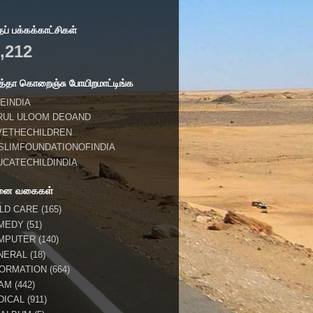
் பக்கக்காட்சிகள்
,212
்தா கொறைஞ்சு போயிறமாட்டிங்க
EINDIA
RUL ULOOM DEOAND
VETHECHILDREN
SLIMFOUNDATIONOFINDIA
UCATECHILDINDIA
னை வகைகள்
ILD CARE
(165)
MEDY
(51)
MPUTER
(140)
NERAL
(18)
FORMATION
(664)
LAM
(442)
DICAL
(911)