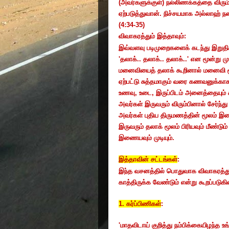
(அவர்களுக்குள்) நல்லிணக்கத்தை விரு
ஏற்படுத்துவான். நிச்சயமாக அல்லாஹ் ந
(4:34-35)
விவாகரத்தும் இத்தாவும்:
இவ்வளவு படிமுறைகளைக் கடந்து இறுதிக
'தலாக்.. தலாக்.. தலாக்..' என மூன்று 
மனைவியைத் தலாக் கூறினால் மனைவி மூன்
ஏற்பட்டு சுத்தமாகும் வரை கணவனுக்காக
உணவு
,
உடை
,
இருப்பிடம் அனைத்தையும்
அவர்கள் இருவரும் விரும்பினால் சேர்ந்து 
அவர்கள் புதிய திருமணத்தின் மூலம்
இருவரும் தலாக் மூலம் பிரியவும் மீண்டு
இணையவும் முடியும்.
இத்தாவின் சட்டங்கள்
:
இந்த வசனத்தில் பொதுவாக விவாகரத்து
காத்திருக்க வேண்டும் என்று கூறப்படுகி
1.
கர்ப்பிணிகள்
:
'
மாதவிடாய் குறித்து நம்பிக்கையிழந்த உ