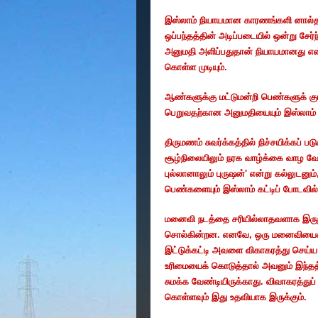
இஸ்லாம் நியாயமான காரணங்களி னால்தா
ஒப்பந்தத்தின் அடிப்படையில் ஒன்று சேர்
அனுமதி அளிப்பதுதான் நியாயமானது என்ப
கொள்ள முடியும்.
ஆண்களுக்கு மட்டுமன்றி பெண்களுக் கு
பெறுவதற்கான அனுமதியையும் இஸ்லாம் 
திருமணம் சுவர்க்கத்தில் நிச்சயிக்கப் ப
சூழ்நிலையிலும் நரக வாழ்க்கை வாழ வே
புல்லானாலும் புருஷன்' என்று கல்லுடனும்
பெண்களையும் இஸ்லாம் கட்டிப் போடவில
மனைவி நடத்தை சரியில்லாதவளாக இருந்த
சொல்கின்றன. எனவே
,
ஒரு மனைவியைக் 
இட்டுக்கட்டி அவளை விகாகரத்து செய்ய
உரிமையைக் கொடுத்தால் அவனும் இந்தத
சுமக்க வேண்டியிருக்காது. விவாகரத்து
கொள்ளவும் இது உதவியாக இருக்கும்.