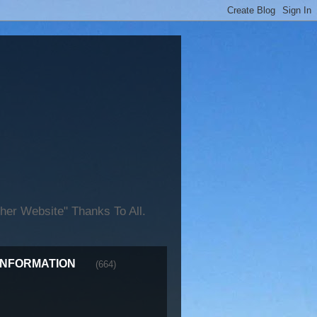
er Website" Thanks To All.
INFORMATION
(664)