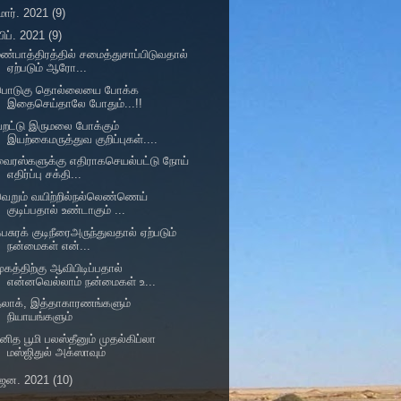
மார். 2021
(9)
பிப். 2021
(9)
ண்பாத்திரத்தில் சமைத்துசாப்பிடுவதால்
ஏற்படும் ஆரோ...
பொடுகு தொல்லையை போக்க
இதைசெய்தாலே போதும்...!!
றட்டு இருமலை போக்கும்
இயற்கைமருத்துவ குறிப்புகள்....
ைரஸ்களுக்கு எதிராகசெயல்பட்டு நோய்
எதிர்ப்பு சக்தி...
ெறும் வயிற்றில்நல்லெண்ணெய்
குடிப்பதால் உண்டாகும் ...
பசுரக் குடிநீரைஅருந்துவதால் ஏற்படும்
நன்மைகள் என்...
ுகத்திற்கு ஆவிபிடிப்பதால்
என்னவெல்லாம் நன்மைகள் உ...
தலாக், இத்தாகாரணங்களும்
நியாயங்களும்
ுனித பூமி பலஸ்தீனும் முதல்கிப்லா
மஸ்ஜிதுல் அக்ஸாவும்
ஜன. 2021
(10)