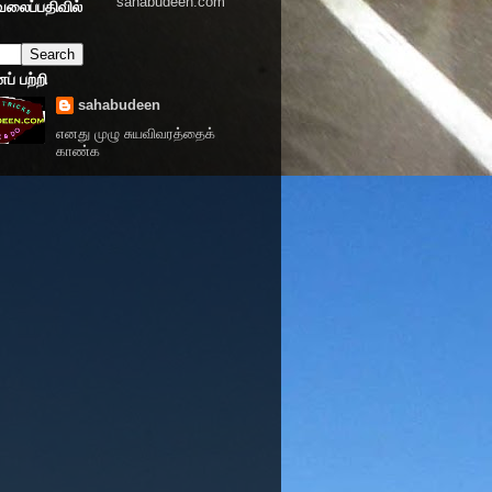
sahabudeen.com
வலைப்பதிவில்
் பற்றி
sahabudeen
எனது முழு சுயவிவரத்தைக்
காண்க