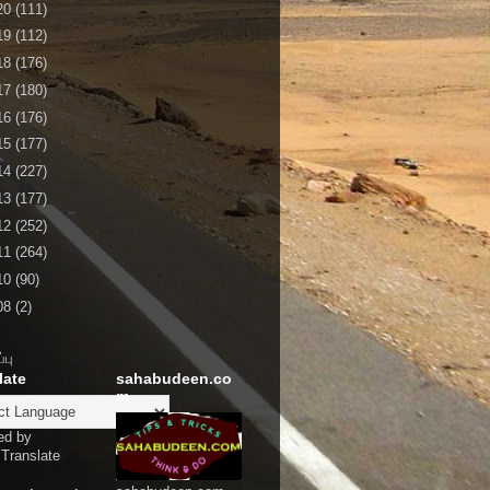
20
(111)
19
(112)
18
(176)
17
(180)
16
(176)
15
(177)
14
(227)
13
(177)
12
(252)
11
(264)
10
(90)
08
(2)
்பு
late
sahabudeen.co
m
ed by
Translate