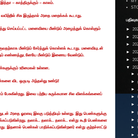
MY
த்தா – காத்திருக்கும் – காலம்.
ST
வயிற்றில் சிசு இருந்தால் அதை மறைக்கக் கூடாது.
பதிவுக
கரத்து செய்யப்பட்ட மனைவியை மீண்டும் அழைத்துக் கொள்ளும்
►
20
►
20
►
20
வதற்காக மீண்டும் சேர்த்துக் கொள்ளக் கூடாது. மனைவியுடன்
►
20
த்தும் எண்ணத்துடனேயே மீண்டும் இணைய வேண்டும்.
►
20
▼
20
களுக்கும் உரிமைகள் உள்ளன.
►
ண்களை விட ஒருபடி அந்தஸ்து உண்டு!
►
►
பேசுகின்றது. இவை பற்றிய சுருக்கமான சில விளக்கங்களைப்
►
►
►
ுடன் அதை ஓரளவு இலகு படுத்தியும் உள்ளது. இது பெண்களுக்கு
►
க்கப்படுகின்றது. தலாக்.. தலாக்.. தலாக்.. என்று கூறி பெண்களை
ு. இதனால் பெண்கள் பாதிக்கப்படுகின்றனர் என்று குற்றச்சாட்டு
►
►