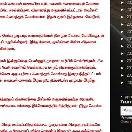
►
20
ைகளால் கணவன் மனைவியையும்
,
மனைவி கணவனையும் கொலை
►
20
கொண்டே செல்கின்றன. விவாகரத்து அனுமதிக்கப்பட்டால் அவர்கள்
ாழ்வை அமைத்துக் கொள்ளலாம். இதன் மூலம் இத்தகைய கொடூரக்
►
20
►
20
►
20
்து செய்ய முடியாத காரணத்தினால் தினமும் அவளை நோவிப்பதுடன்
►
20
ும் மறுக்கின்றனர். இதே வேளை
,
தமக்கென சின்ன வீடுகளை
►
20
கின்றனர்
,
►
20
►
20
ல் இன்னுமொரு பெண்ணும் தவறான வழியில் செல்கின்றாள். சில
 வேலி தாண்டும் வெள்ளாடாக மாறும் நிலைக்குள்ளாகின்றாள்.
►
20
க்கென ஒரு வழியை அமைத்துக் கொள்வது இலகுபடுத்தப்பட்டால்
►
20
. கணவன்-மனைவி இருவருமே நிம்மதியற்ற வாழ்வில் இருந்து
►
20
முகப
 இருந்தாலும் விவாகரத்தை இஸ்லாம் அனுமதித்ததற்கு அதைவிட
Trans
ணங்களாக உள்ளதை இக்கோணத்தில் சிந்தித்தால் புரிந்து கொள்ள
Power
் அதை ஊக்கப்படுத்தவில்லை. முடிந்தவரை அதைத் தவிர்க்கவே
 நெளிவு சுழிவுகளைப் புரிந்து கொண்டு இருவரும் ஒருவருக்கொருவர்