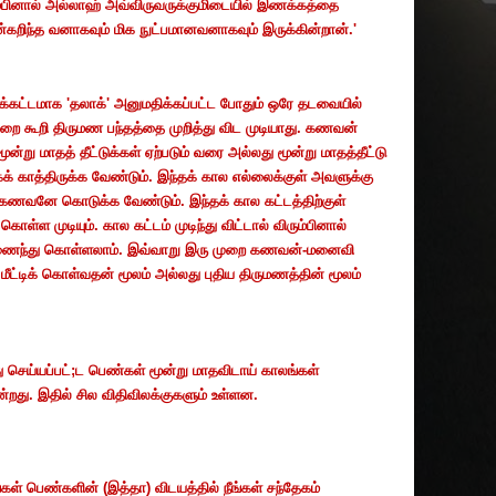
ம்பினால் அல்லாஹ் அவ்விருவருக்குமிடையில் இணக்கத்தை
ன்கறிந்த வனாகவும் மிக நுட்பமானவனாகவும் இருக்கின்றான்.'
்கட்டமாக 'தலாக்' அனுமதிக்கப்பட்ட போதும் ஒரே தடவையில்
முறை கூறி திருமண பந்தத்தை முறித்து விட முடியாது. கணவன்
று மாதத் தீட்டுக்கள் ஏற்படும் வரை அல்லது மூன்று மாதத்தீட்டு
க் காத்திருக்க வேண்டும். இந்தக் கால எல்லைக்குள் அவளுக்கு
 கணவனே கொடுக்க வேண்டும். இந்தக் கால கட்டத்திற்குள்
கொள்ள முடியும். கால கட்டம் முடிந்து விட்டால் விரும்பினால்
 இணைந்து கொள்ளலாம். இவ்வாறு இரு முறை கணவன்-மனைவி
ம் மீட்டிக் கொள்வதன் மூலம் அல்லது புதிய திருமணத்தின் மூலம்
 செய்யப்பட்
;
ட பெண்கள் மூன்று மாதவிடாய் காலங்கள்
ன்றது. இதில் சில விதிவிலக்குகளும் உள்ளன.
ங்கள் பெண்களின் (இத்தா) விடயத்தில் நீங்கள் சந்தேகம்