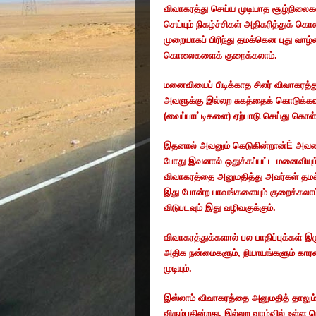
விவாகரத்து செய்ய முடியாத சூழ்நில
செய்யும் நிகழ்ச்சிகள் அதிகரித்துக் 
முறையாகப் பிரிந்து தமக்கென புது வ
கொலைகளைக் குறைக்கலாம்.
மனைவியைப் பிடிக்காத சிலர் விவாகரத
அவளுக்கு இல்லற சுகத்தைக் கொடுக்கவ
(வைப்பாட்டிகளை) ஏற்பாடு செய்து கொள்
இதனால் அவனும் கெடுகின்றான்
É
அவனா
போது இவனால் ஒதுக்கப்பட்ட மனைவியும்
விவாகரத்தை அனுமதித்து அவர்கள் தம
இது போன்ற பாவங்களையும் குறைக்கலாம்
விடுபடவும் இது வழிவகுக்கும்.
விவாகரத்துக்களால் பல பாதிப்புக்கள்
அதிக நன்மைகளும்
,
நியாயங்களும் கார
முடியும்.
இஸ்லாம் விவாகரத்தை அனுமதித் தாலும
விரும்புகின்றது. இல்லற வாழ்வில் உள்ள