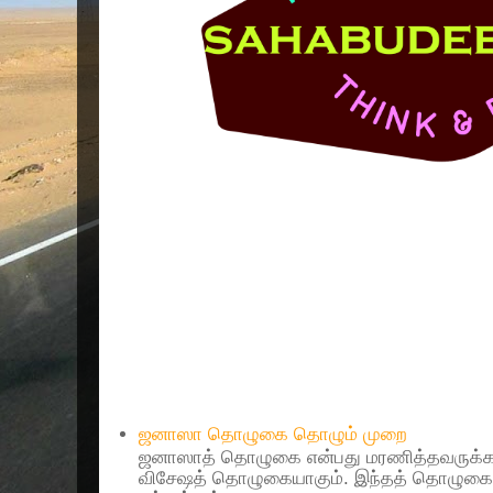
Popular Posts
ஜனாஸா தொழுகை தொழும் முறை
ஜனாஸாத் தொழுகை என்பது மரணித்தவருக்கா
விசேஷத் தொழுகையாகும். இந்தத் தொழுகைய