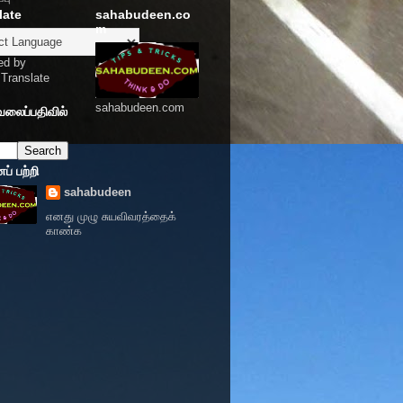
late
sahabudeen.co
m
ed by
Translate
sahabudeen.com
வலைப்பதிவில்
் பற்றி
sahabudeen
எனது முழு சுயவிவரத்தைக்
காண்க