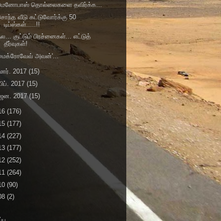
மெனோபாஸ் தொல்லைகளை தவிர்க்க...
ொந்த வீடு கட்டுவோர்க்கு 50
டிப்ஸ்கள்.....!!
ல... குட்டும் பிரச்னைகள்... எட்டுத்
தீர்வுகள்!
மைக்ரோவேவ் அவன்'...
மார். 2017
(15)
பிப். 2017
(15)
ஜன. 2017
(15)
16
(176)
15
(177)
14
(227)
13
(177)
12
(252)
11
(264)
10
(90)
08
(2)
்பு