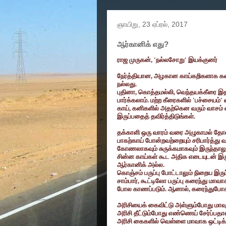
ஞாயிறு, 23 ஏப்ரல், 2017
ஆர்கானிக் எது?
ராஜ முருகன்
, '
நல்லசோறு
'
இயக்குனர்
நேர்த்தியான
,
அழகான காய்கறிகளாக கண
நல்லது.
புதினா
,
கொத்தமல்லி
,
வெந்தயக்கீரை இத
பார்க்கலாம். மற்ற கீரைகளில்
'
பச்சையம்
'
காய்
,
கனிகளில் அதற்கென வரும் வாசம் 
இருப்பதைத் தவிர்த்திடுங்கள்.
தக்காளி ஒரு வாரம் வரை அழுகாமல் தோல் 
பாகற்காய் போன்றவற்றையும் சரிபார்த்து வ
கோணலாகவும் சுருக்கமாகவும் இருந்தாலும் ம
சின்ன காய்கள் கூட அதிக எடையுடன் இரு
ஆர்கானிக் அல்ல.
கொஞ்சம் பருப்பு போட்டாலும் நிறைய இருப
சாம்பார்
,
கூட்டிலோ பருப்பு கரைந்து மாவாக
போல காணப்படும். ஆனால்
,
கரைந்துபோக
அரிசியைக் கைவிட்டு அள்ளும்போது மாவ
அரிசி தீட்டும்போது எண்ணெய் சேர்ப்பதா
அரிசி கைகளில் வெள்ளை மாவாக ஒட்டிக