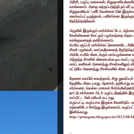
அரிசி
,
பருப்பு வகைகள்
,
சிறுதானியங்களில
வாங்கலாம். அதை சுத்தப்படுத்தி நம் வீட்
சிறுதானியம்
'
பளீர் வெள்ளை
'
யில் இருக்
கலக்கப்பட்டிருந்தால்
,
பளிச்சென இருக்கும்
தேர்ந்தெடுங்கள்.
அருகில் இருக்கும் மார்க்கெட்டோ
,
ஆர்கா
கேள்விகளை கேட்கும் பழக்கத்தை தொடங்க
வாங்குவதைத் தவிர்க்கலாம்.
பெரிய சூப்பர் மார்க்கெட்டுகளைவிட
,
சிற
சீசன் பழங்கள்
,
காய்கறிகளைத் தேர்ந்தெடு
அக்டோபரில் கிடைக்கும் மாம்பழங்களை வ
அந்தந்த சீசனில் விளையக்கூடிய காய்
,
பழ
காய்
,
கனிகள் அனைத்து சீசன்களிலும் விற
மட்டுமே அனைத்து சீசன்களில் கிடைக்கும
தேனை வாயில் வைத்தால்
,
சிறு துவர்ப்
தேதியே கிடையாது. ஆனால்
,
தற்போது க
சர்க்கரை
,
வெல்ல பாகைச் சேர்க்கின்றனர்
நாட்டு சர்க்கரை அடர் பழுப்பு நிறத்தில் இ
சாப்பிட்ட பின் எரியக் கூடாது.
கருப்பட்டி
,
கருப்பாக இருக்க வேண்டும். 
கற்கண்டோ சேர்ந்து இருக்கலாம். கருப்பட்
இனிக்காது.
http://pettagum.blogspot.in/2015/08/b
--