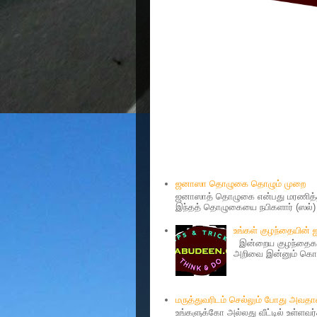
Popular Posts
ஜனாஸா தொழுகை தொழும் முறை
ஜனாஸாத் தொழுகை என்பது மரணித்தவ
இந்தத் தொழுகையை நபிகளார் (ஸல்) அ
உங்கள் குழந்தையின்
இன்றைய குழந்தைகள்
அறிவை இன்னும் கொஞ்
மருத்துவரிடம் செல்லும் போது அவ
உங்களுக்கோ அல்லது வீட்டில் உள்ளவ