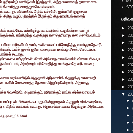
MY
் ஓரிரண்டு வண்டுகள் இருந்தால்
,
அந்த உணவைத் தாராளமாக
டில் சேகரித்து வைத்துக்கொள்ளலாம்.
ST
கக் கூடாது. ஏனெனில்
,
அதில் பச்சரிசி
,
ஜவ்வரிசி குருணை
. சிறிது பழுப்பு நிறத்தில் இருக்கும் சிறுதானியங்களைத்
பதிவுக
►
20
னிக் கடையோ
,
எங்கிருந்து காய்கறிகள் வருகின்றன என்று
ுங்கள். எங்கிருந்து வருகிறது என தெரியாது என சொல்பவரிடம்
►
20
►
20
ிய வியாபாரிகளிடம் காய்
,
கனிகளைப் பரிசோதித்து வாங்குவதே சரி.
ங்கள். மார்ச் முதல் ஜூன் வரைதான் மாம்பழ சீசன். செப்டம்பர்
,
►
20
ாங்கக் கூடாது.
►
20
ங்களை வாங்குங்கள். சீசன் அல்லாத காலங்களில் விளையக்கூடிய
்கப்பட்டால்
,
அவற்றைப் பரிசோதித்து வாங்குவதே சரி. வாழை
►
20
்.
►
20
புச் சுவை வரவேண்டும் அதுதான் ஆர்கானிக். தேனுக்கு காலாவதி
►
20
டைகளில் வேகவைத்த தேனை அனுப்புகின்றனர். அதாவது
►
20
.
ருக்க வேண்டும். அடிநாக்கும்
,
நடுநாக்கும் நாட்டு சர்க்கரையைச்
▼
20
►
பளபளப்புடன் மின்னக் கூடாது. மின்னுவதால் அதனுள் சர்க்கரையோ
,
டி எளிதில் உடையக் கூடாது. சிறுகசப்புச் சுவை இருக்கும். அதிகமாக
►
►
log-post_96.html
►
►