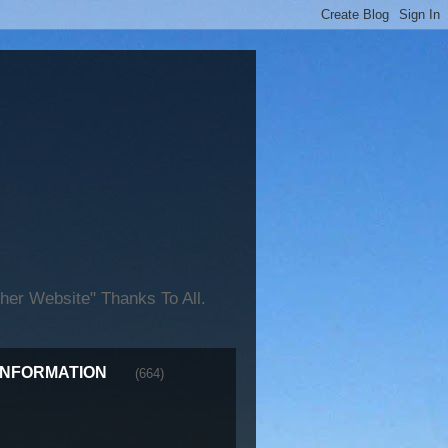
er Website" Thanks To All.
INFORMATION
(664)