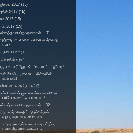
ஜூலை 2017
(15)
ஜூன் 2017
(15)
மே 2017
(15)
ஏப். 2017
(15)
சுன்னத்தான தொழுகைகள் – 01
குழந்தை பாடசாலை செல்ல அஞ்சுவது
ஏன்?
ப்ருடைய வாழ்வு
ர்கானிக் எது?
ருமான வரியிலும் சேமிக்கலாம்... இப்படி!
ேஸ் சேஃப்டி டிவைஸ்... கிச்சனின்
காவலன்!
ஒவ்வாமை என்கிற அலர்ஜி
ுஸ்லிம்களின் ஜனாஸாக்களை பிரேதப்
பரிசோதனை செய்யலாமா?
சுன்னத்தான தொழுகைகள் – 02
ற்றுமதித் தொழில் ஆரம்பிக்கும்
வழிமுறைகள் என்னென்ன...
ெண்குழந்தைங்க வயசுக்கு வர்றப்ப,
என்னவிதமான ஊட்டச்...