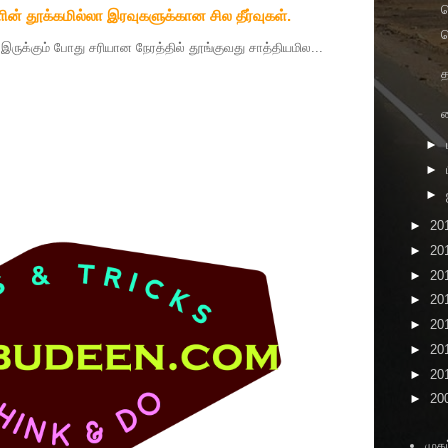
ின் தூக்கமில்லா இரவுகளுக்கான சில தீர்வுகள்.
ச
தை இருக்கும் போது சரியான நேரத்தில் தூங்குவது சாத்தியமில...
த
►
►
►
►
20
►
20
►
20
►
20
►
20
►
20
►
20
►
20
முகப