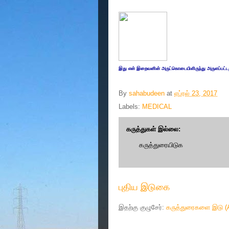
இது எ
ன் இறை
வனின் அருட்
கொடையிளிருந்து அருளப்பட்ட
By
sahabudeen
at
ஏப்ரல் 23, 2017
Labels:
MEDICAL
கருத்துகள் இல்லை:
கருத்துரையிடுக
புதிய இடுகை
இதற்கு குழுசேர்:
கருத்துரைகளை இடு (