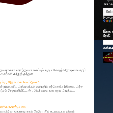
Trans
Power
இந்த 
தேடு
என்னைப
ருக்காக பிராத்தனை செய்யும் ஒரு விசேஷத் தொழுகையாகும்.
வர்கள் கற்றுத் தந்துள...
 ஐ.க்யூ அதிகமாக வேண்டுமா?
 நம்மைவிட அறிவாளிகள் என்பதில் சந்தேகமே இல்லை. அந்த
சம் செதுக்கிவிட்டால் , அவர்களை யாராலும் அடித்த...
தானிக்க வேண்டியவை
ர்களுக்கோ ஏதாவது சுகக் கேடு எனில் உடனடியாக உங்கள்