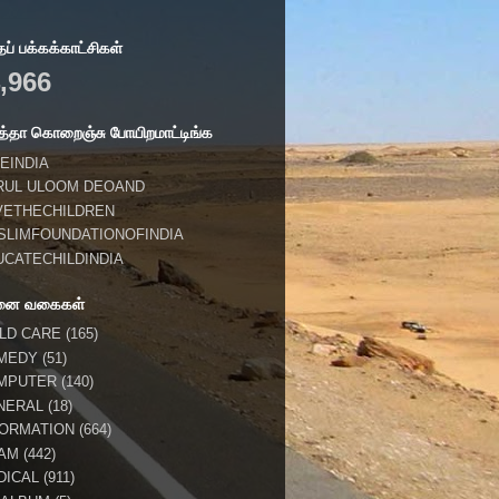
் பக்கக்காட்சிகள்
,966
்தா கொறைஞ்சு போயிறமாட்டிங்க
EINDIA
RUL ULOOM DEOAND
VETHECHILDREN
SLIMFOUNDATIONOFINDIA
UCATECHILDINDIA
னை வகைகள்
ILD CARE
(165)
MEDY
(51)
MPUTER
(140)
NERAL
(18)
FORMATION
(664)
LAM
(442)
DICAL
(911)