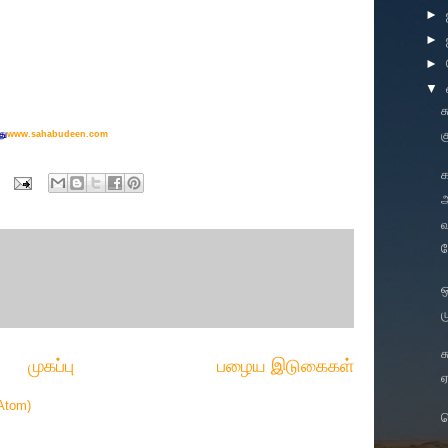
►
►
►
▼
து
www.sahabudeen.com
க
ஆ
வ
க
ம
முகப்பு
பழைய இடுகைகள்
ஏ
Atom)
ப