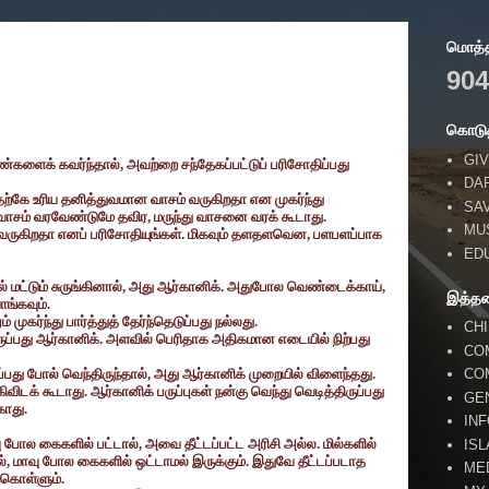
மொத்தப
904
கொடுத
GIV
்களைக் கவர்ந்தால்
,
அவற்றை சந்தேகப்பட்டுப் பரிசோதிப்பது
DA
ற்கே உரிய தனித்துவமான வாசம் வருகிறதா என முகர்ந்து
SA
வாசம் வரவேண்டுமே தவிர
,
மருந்து வாசனை வரக் கூடாது.
MU
வருகிறதா எனப் பரிசோதியுங்கள். மிகவும் தளதளவென
,
பளபளப்பாக
ED
மட்டும் சுருங்கினால்
,
அது ஆர்கானிக். அதுபோல வெண்டைக்காய்
,
இத்த
ாங்கவும்.
ுகர்ந்து பார்த்துத் தேர்ந்தெடுப்பது நல்லது.
CH
ப்பது ஆர்கானிக். அளவில் பெரிதாக அதிகமான எடையில் நிற்பது
CO
CO
்பது போல் வெந்திருந்தால்
,
அது ஆர்கானிக் முறையில் விளைந்தது.
ிவிடக் கூடாது. ஆர்கானிக் பருப்புகள் நன்கு வெந்து வெடித்திருப்பது
GE
ாது.
IN
ு போல கைகளில் பட்டால்
,
அவை தீட்டப்பட்ட அரிசி அல்ல. மில்களில்
IS
ல்
,
மாவு போல கைகளில் ஒட்டாமல் இருக்கும். இதுவே தீட்டப்படாத
ME
்கொள்ளும்.