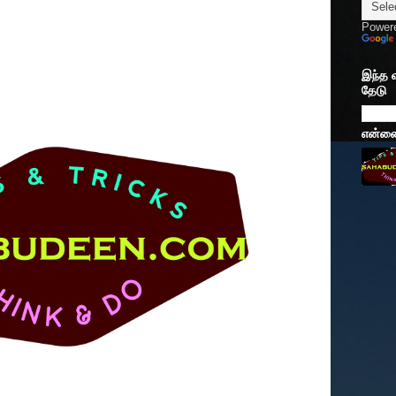
Power
இந்த 
தேடு
என்னைப