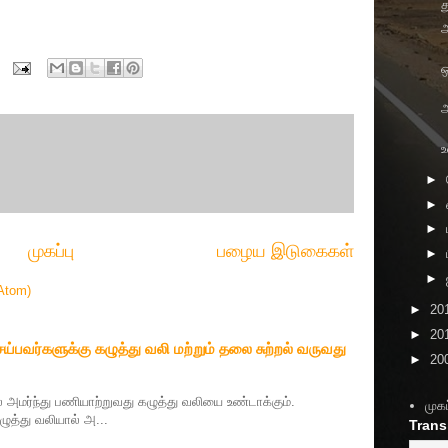
த
ஒ
அ
►
►
►
முகப்பு
பழைய இடுகைகள்
►
►
Atom)
►
20
►
20
பவர்களுக்கு கழுத்து வலி மற்றும் தலை சுற்றல் வருவது
►
20
் அமர்ந்து பணியாற்றுவது கழுத்து வலியை உண்டாக்கும்.
முகப
த்து வலியால் அ...
Trans