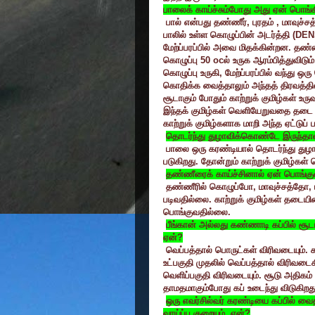
பாலைக் காய்ச்சும்போது அது ஏன் பொங்க
பால் என்பது தண்ணீர்
,
புரதம்
,
மாவுச்சத
பாலில் உள்ள கொழுப்பின் அடர்த்தி (
DEN
மேற்ப்பரப்பில் அவை மிதக்கின்றன. தண
கொழுப்பு
50 oc
ல் உருக ஆரம்பித்துவிடு
கொழுப்பு உருகி
,
மேற்ப்பரப்பில் வந்து ஒர
கொதிக்க வைத்தாலும் அந்தத் திரவத்திலிர
சூடாகும் போதும் காற்றுக் குமிழ்கள் உருவ
இந்தக் குமிழ்கள் வெளியேறுவதை தடை
காற்றுக் குமிழ்களாக மாறி அந்த ஏட்டுப
தொடர்ந்து துழாவிக்கொண்டே இருந்தால
பாலை ஒரு கரண்டியால் தொடர்ந்து துழாவி
படுகிறது. தோன்றும் காற்றுக் குமிழ்கள
தண்ணீரைக் காய்ச்சினால் ஏன் பொங்க
தண்ணீரில் கொழுப்போ
,
மாவுச்சத்தோ
,
படிவதில்லை. காற்றுக் குமிழ்கள் தடை
பொங்குவதில்லை.
பீங்கான் அல்லது கண்ணாடி கப்பில் சூ
ஏன்
?
வெப்பத்தால் பொருட்கள் விரிவடையும்
உட்பகுதி முதலில் வெப்பத்தால் விரிவடைக
வெளிப்பகுதி விரிவடையும். சூடு அதிகம் 
தாமதமாகும்போது கப் உடைந்து விடுகிறது
ஒரு எவர்சில்வர் கரண்டியை கப்பில் வைத
வாய்ப்பு குறையும். ஏன்
?