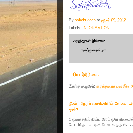
By
sahabudeen
at
ஜூன் 09, 2012
Labels:
INFORMATION
கருத்துகள் இல்லை:
கருத்துரையிடுக
புதிய இடுகை
இதற்கு குழுசேர்:
கருத்துரைகளை இடு (
நீண்ட நேரம் கணினியில் வேலை செய்
ஏன்?
அலுவகத்தில் நீண்ட நேரம் ஒரே நிலையில
தொடர்ந்து பல ஆண்டுகளாக ஒருபக்க கழு