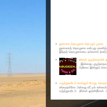
Popular Posts
ஜனாஸா தொழுகை தொழும் முறை
ஜனாஸாத் தொழுகை என்பது மரணித்தவ
இந்தத் தொழுகையை நபிகளார் (ஸல்) அ
உங்கள் குழந்தையின்
இன்றைய குழந்தைகள்
அறிவை இன்னும் கொஞ்
மருத்துவரிடம் செல்லும் போது அவ
உங்களுக்கோ அல்லது வீட்டில் உள்ளவ
மரு்த்துவரிடம் நீங்கள் ஓடுகிறீர்கள்.