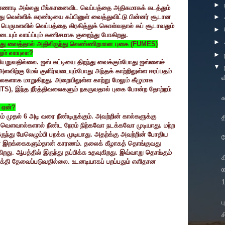
►
ணாடி அல்லது பீங்கானைவிட வெப்பத்தை அதிகமாகக் கடத்தும்
ு வெள்ளிக் கரண்டியை கப்பினுள் வைத்துவிட்டு பின்னர் சூடான
►
பெருமளவில் வெப்பத்தை கிரகித்துக் கொள்வதால் கப் சூடாவதும்
►
ையும் வாய்ப்பும் கணிசமாக குறைந்து போகிறது.
►
றந்து வைத்தால் அதிலிருந்து வெண்ணிறமான புகை (
FUMES)
ும் வாயுவா
?
►
ெளியேறுவதில்லை. ஐஸ் கட்டியை திறந்து வைக்கும்போது ஐஸ்ஸைச்
▼
ு அளவிற்கு மேல் குளிர்வடையும்போது அந்தக் காற்றிலுள்ள ஈரப்பதம்
வ
லைகளாக மாறுகிறது. அறையிலுள்ள காற்று மேலும் கீழுமாக
TS),
இந்த நீர்த்திவலைகளும் நகருவதால் புகை போன்ற தோற்றம்
ச
 ஏன்
?
ம் முதல்
6
அடி வரை நீண்டிருக்கும். அவற்றின் கால்களுக்கு
த
,
வெளவால்களால் நீண்ட நேரம் நிற்கவோ நடக்கவோ முடியாது. மற்ற
ுந்து மேலெழும்பி பறக்க முடியாது. அதற்க்கு அவற்றின் போதிய
ல
இறக்கைகளும்தான் காரணம். தலைக் கீழாகத் தொங்குவது
ு. ஆபத்தில் இருந்து தப்பிக்க உதவுகிறது. இவ்வாறு தொங்கும்
க
தி தேவைப்படுவதில்லை. உடனடியாகப் பறப்பதும் எளிதான
ந
1
ப
ச