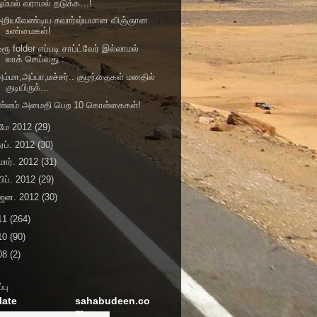
ும்மல் வராமல் தடுக்க…!
அறியவேண்டிய சுவார்ஷ்யமான விஞ்ஞான
உண்மைகள்!
ரூ folder எப்படி சாப்ட்வேர் இல்லாமல்
லாக் செய்வது :
ம்மா,அப்பா,டீச்சர்.. குழந்தைகள் மனதில்
குடியிருக்...
உள்ளம் அமைதி பெற 10 கொள்கைகள்!
மே 2012
(29)
ஏப். 2012
(30)
மார். 2012
(31)
பிப். 2012
(29)
ஜன. 2012
(30)
11
(264)
10
(90)
08
(2)
்பு
late
sahabudeen.co
m