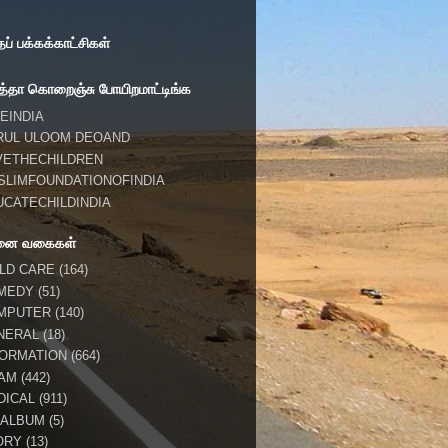
் பக்கக்காட்சிகள்
்தா கொறைஞ்சு போயிறமாட்டிங்க
EINDIA
RUL ULOOM DEOAND
VETHECHILDREN
SLIMFOUNDATIONOFINDIA
UCATECHILDINDIA
னை வகைகள்
ILD CARE
(164)
MEDY
(51)
MPUTER
(140)
NERAL
(18)
FORMATION
(664)
LAM
(442)
DICAL
(911)
 ALBUM
(5)
ORY
(13)