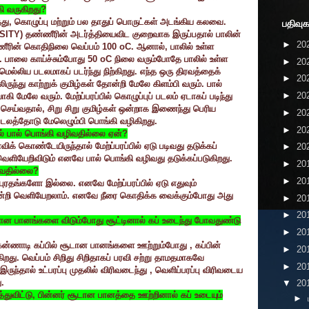
ி வருகிறது
?
்து
,
கொழுப்பு மற்றும் பல தாதுப் பொருட்கள் அடங்கிய கலவை.
பதிவுக
SITY)
தண்ணீரின் அடர்த்தியைவிட குறைவாக இருப்பதால் பாலின்
►
20
்ணீரின் கொதிநிலை வெப்பம்
100 oC.
ஆனால்
,
பாலில் உள்ள
ம். பாலை காய்ச்சும்போது
50 oC
நிலை வரும்போதே பாலில் உள்ள
►
20
ு மெல்லிய படலமாகப் படர்ந்து நிற்கிறது. எந்த ஒரு திரவத்தைக்
►
20
ுந்து காற்றுக் குமிழ்கள் தோன்றி மேலே கிளம்பி வரும். பால்
►
20
ாகி மேலே வரும். மேற்ப்பரப்பில் கொழுப்புப் படலம் ஏடாகப் படிந்து
 செய்வதால்
,
சிறு சிறு குமிழ்கள் ஒன்றாக இணைந்து பெரிய
►
20
் படலத்தோடு மேலெழும்பி பொங்கி வழிகிறது.
►
20
் பால் பொங்கி வழிவதில்லை ஏன்
?
க் கொண்டேயிருந்தால் மேற்ப்பரப்பில் ஏடு படிவது தடுக்கப்
►
20
் வெளியேறிவிடும் எனவே பால் பொங்கி வழிவது தடுக்கப்படுகிறது.
►
20
ுவதில்லை
?
►
20
புரதங்களோ இல்லை. எனவே மேற்ப்பரப்பில் ஏடு எதுவும்
யின்றி வெளியேறலாம். எனவே நீரை கொதிக்க வைக்கும்போது அது
►
20
►
20
டான பானங்களை விடும்போது சூட்டினால் கப் உடைந்து போவதுண்டு
►
20
. கன்ணாடி கப்பில் சூடான பானங்களை ஊற்றும்போது
,
கப்பின்
►
20
ிறது. வெப்பம் சிறிது சிறிதாகப் பரவி சற்று தாமதமாகவே
►
20
இருந்தால் உட்பரப்பு முதலில் விரிவடைந்து
,
வெளிப்பரப்பு விரிவடைய
.
▼
20
்துவிட்டு
,
பின்னர் சூடான பானத்தை ஊற்றினால் கப் உடையும்
►