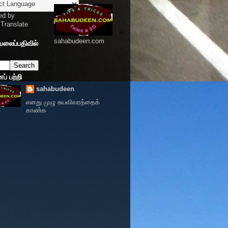
ed by
Translate
sahabudeen.com
வலைப்பதிவில்
் பற்றி
sahabudeen
எனது முழு சுயவிவரத்தைக்
காண்க