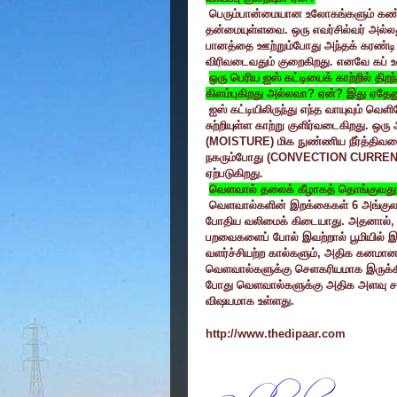
பெரும்பான்மையான உலோகங்களும் கண்
தன்மையுள்ளவை. ஒரு எவர்சில்வர் அல்லத
பானத்தை ஊற்றும்போது அந்தக் கரண்டி 
விரிவடைவதும் குறைகிறது. எனவே கப் உட
ஒரு பெரிய ஐஸ் கட்டியைக் காற்றில் தி
கிளம்புகிறது அல்லவா
?
ஏன்
?
இது ஏதேன
ஐஸ் கட்டியிலிருந்து எந்த வாயுவும் வ
சுற்றியுள்ள காற்று குளிர்வடைகிறது. ஒர
(
MOISTURE)
மிக நுண்ணிய நீர்த்திவ
நகரும்போது (
CONVECTION CURREN
ஏற்படுகிறது.
வெளவால் தலைக் கீழாகத் தொங்குவது
வெளவால்களின் இறக்கைகள்
6
அங்குல
போதிய வலிமைக் கிடையாது. அதனால்
பறவைகளைப் போல் இவற்றால் பூமியில் இர
வளர்ச்சியற்ற கால்களும்
,
அதிக கனமான 
வெளவால்களுக்கு செளகரியமாக இருக்கிறத
போது வெளவால்களுக்கு அதிக அளவு சக்
விஷயமாக உள்ளது.
http://www.thedipaar.com