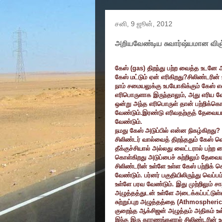
சனி, 9 ஜூன், 2012
அறியவேண்டிய சுவார்ஷ்யமான வி
கேஸ் (
gas)
திறந்து பற்ற வைத்த உடனே அ
கேஸ் மட்டும் ஏன் எரிகிறது
?
சிலிண்டரின்
நாம் சமையலுக்கு உபயோகிக்கும் கேஸ் என
எரிபொருளாக இருந்தாலும்
,
அது எரிய வ
ஒன்று அந்த எரிபொருள் தான் பற்றிக்க
வேண்டும்.இரண்டு எரிவதற்குத் தேவைய
வேண்டும்.
நமது கேஸ் அடுப்பில் என்ன நிகழ்கிறது
?
சிலிண்டர் வால்வைத் திறந்ததும் கேஸ் 
தீக்குச்சியால் அல்லது லைட்டரால் பற்
கொள்கிறது அடுப்பைச் சுற்றிலும் தேவை
சிலிண்டரின் உள்ளே உள்ள கேஸ் பற்றிக்
வேண்டும். பர்னர் பகுதியிலிருந்து வெப்
உள்ளே பரவ வேண்டும். இது முற்றிலும் சா
அழுத்தத்துடன் உள்ளே அடைக்கப்பட்டுள்
சுற்றுப்புற அழுத்தத்தை (
Athmospheric
குறைந்த ஆக்சிஜன் அழுத்தம் அதிகம் உ
இந்த இரு காரணங்களால் சிலிண்டரின் உள