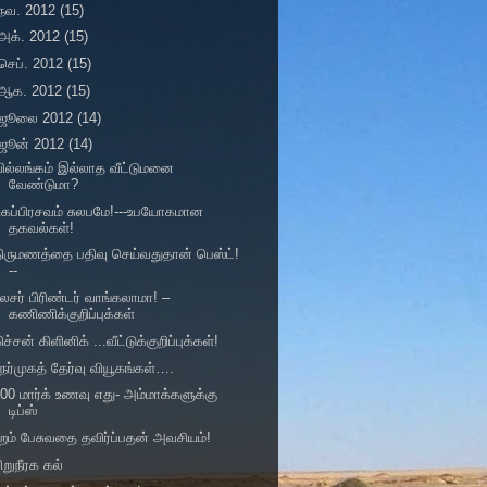
நவ. 2012
(15)
அக். 2012
(15)
செப். 2012
(15)
ஆக. 2012
(15)
ஜூலை 2012
(14)
ஜூன் 2012
(14)
ில்லங்கம் இல்லாத வீட்டுமனை
வேண்டுமா?
ுகப்பிரசவம் சுலபமே!---உபயோகமான
தகவல்கள்!
ிருமணத்தை பதிவு செய்வதுதான் பெஸ்ட்!
--
ேசர் பிரிண்டர் வாங்கலாமா! –
கணிணிக்குறிப்புக்கள்
ிச்சன் கிளினிக் ...வீட்டுக்குறிப்புக்கள்!
ேர்முகத் தேர்வு வியூகங்கள்….
00 மார்க் உணவு எது- அம்மாக்களுக்கு
டிப்ஸ்
ுறம் பேசுவதை தவிர்ப்பதன் அவசியம்!
ிறுநீரக கல்