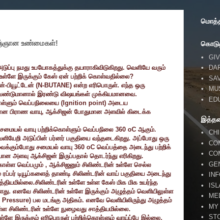
மொத்தப
ஞ்ஞான உண்மைகள்!
கொடுத
GIV
DA
டுப்பு நமது உபயோகத்துக்கு தயாராகிவிடுகிறது. வெளியே வரும்
 உள்ளே இருக்கும் கேஸ் ஏன் பற்றிக் கொள்வதில்லை
?
SA
்-பியூட்டேன் (
N-BUTANE)
என்ற எரிபொருள். எந்த ஒரு
MU
ேண்டுமானால் இரண்டு விஷயங்கள் முக்கியமானவை.
ED
ொள்ளும் வெப்பநிலையை (
Ignition point)
அடைய
ான பிராண வாயு
,
ஆக்சிஜன் போதுமான அளவில் கிடைக்க
இத்த
சமையல் வாயு பற்றிக்கொள்ளும் வெப்பநிலை
360 oC
ஆகும்.
CH
வெளியேறி அடுப்பின் பர்னர் பகுதியை வந்தடைகிறது. அப்போது ஒரு
CO
ற வைக்கும்போது சமையல் வாயு
360 oC
வெப்பத்தை அடைந்து பற்றிக்
CO
யான அளவு ஆக்சிஜன் இருப்பதால் தொடர்ந்து எரிகிறது.
GE
 கொள்ள வெப்பமும்
,
ஆக்சிஜனும் சிலிண்டரின் உள்ளே செல்ல
பம் ரப்பர் டியூப்களைத் தாண்டி சிலிண்டரின் வாய் பகுதியை அடைந்து
IN
த்தியமில்லை.சிலிண்டரின் உள்ளே உள்ள கேஸ் மிக மிக உயர்ந்த
IS
ளது. எனவே சிலிண்டரின் உள்ளே இருக்கும் அழுத்தம் வெளியிலுள்ள
ME
 Pressure)
பல மடங்கு அதிகம். எனவே வெளியிலிருந்து அழுத்தம்
MY
ள்ள சிலிண்டரின் உள்ளே நுழைவது சாத்தியமில்லை.
ST
்ளே இருக்கும் எரிபொருள் பற்றிக்கொள்ளும் வாய்ப்பே இல்லை.