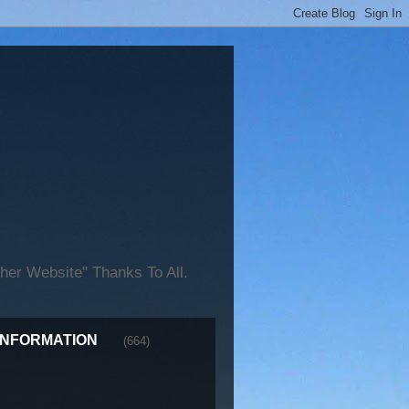
er Website" Thanks To All.
INFORMATION
(664)