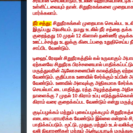
சரியான செயல்பாடும்
,
உடலின் ஹோமியோஸ்ட்டிக்
உள்ளிட்டவையும் தான். சிறுநீரகங்களை முறையாக 
பார்க்கலாம்.
நீர் சத்து:
சிறுநீரகங்கள் முறையாக செயல்பட உடலி
இருப்பது அவசியம். நமது உடலில் நீர் சத்தை த
குறைந்தது
10
முதல்
12
கிளாஸ் தண்ணீர் குடிக
ஊட்டச்சத்து உடலுக்கு கிடைப்பதை உறுதிசெய்ய ந
சாப்பிட வேண்டும்.
டிஹைட்ரேஷன் சிறுநீரகத்தில் கல் உருவாகும் அப
ஏற்கனவே சிறுநீரக பிரச்சனையால் பாதிக்கப்பட்ட
மருத்துவரின் ஆலோசனையின் காலத்திற்கு ஏற்ற
வேண்டும். குறிப்பாக உணவில் சேர்க்கும் உப்ப
வேண்டும். உணவில் அளவுக்கு அதிகமாக சேர்க்கப்பட
செயல்பாட்டை பாதித்து
,
ரத்த அழுத்தத்தை அதிகர
நாளைக்கு
7
முதல்
10
கிராம் உப்பு எடுத்துக்க
கிராம் வரை குறைக்கப்பட வேண்டும் என்று மருத்த
குடிப்பழக்கம் மற்றும் புகைப்பழக்கமும் சிறுநீரகத்
எடையை பராமரிக்க வேண்டும் இல்லை என்றால் சி
பாதிக்கப்படும். மூட்டு
,
முதுகு மற்றும் உடல் வலிக்
வலி நிவாரணிகள் மற்றும் ஆன்டிபயாடிக் மருந்துக