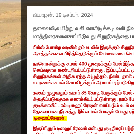
வியாழன், 19 டிசம்பர், 2024
தலைவலி,வயிற்று வலி எனஅடிக்கடி வலி ந
மாத்திரைகளைசாப்பிடுவது சிறுநீரகத்தை ப
பீன்ஸ் போன்ற வடிவில் நம் உடலில் இருக்கும் சிறுநீ
அசுத்தங்களை பிரித்தெடுக்கும் வேலைகளை செ
நாளொன்றுக்கு சுமார்
400
முறைக்கும் மேல் இந்
செய்வதாக கண்டறியப்பட்டுள்ளது. இப்படிப்பட்ட
சிறுநீரகங்கள் அதிக ரத்த அழுத்தம்
,
நீண்ட நாள் 
காரணங்களால் செயலிழக்கும் அபாயம் ஏற்படுகிற
உலகம் முழுவதும் சுமார்
85
கோடி பேருக்கும் மேல் ச
அவதிப்படுவதாக கணக்கிடப்பட்டுள்ளது. நாம்
குடிக்காவிட்டால் டிஹைட்ரேஷன் எனப்படும் உடல் வறட
தேவையான நீர் சத்து இல்லாமல் போகும் போது ஏற
`
டிஹைட்ரேஷன்
'.
இருப்பினும் டிஹைட்ரேஷன் என்பது குடிநீரைப் பற்ற