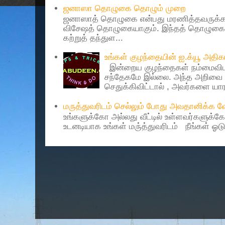
ஜனாஸா தொழுகை தொழும் முறை
ஜனாஸாத் தொழுகை என்பது மரணித்தவருக்கா
விசேஷத் தொழுகையாகும். இந்தத் தொழுகைய
கற்றுத் தந்துள...
உங்கள் குழந்தையின் ஐ.க்யூ அத
இன்றைய குழந்தைகள் நம்மைவிட 
சந்தேகமே இல்லை. அந்த அறிவை 
செதுக்கிவிட்டால் , அவர்களை யாரா
மருத்துவரிடம் செல்லும் போது அவதானிக்க
உங்களுக்கோ அல்லது வீட்டில் உள்ளவர்களுக்க
உடனடியாக உங்கள் மரு்த்துவரிடம் நீங்கள் ஓடு