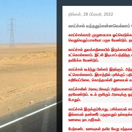
திங்கள், 28 பிப்ரவரி, 2022
காய்ச்சல் வந்ததும்என்னவெல்லாம்
காய்ச்சல்காரர் முழுமையாக ஓய்வெடுக்
வெதுவெதுப்பாகவோ பருக வேண்டும். தாகம
காய்ச்சல் துவக்கநிலையில் இருக்கையில்
உட்கொள்ளலாம். இட்லி இடியாப்பத்திற்கு
தவிர்க்க வேண்டும்.
காய்ச்சல் உயர்ந்து பின்னர் இறங்கும். 
உட்கொள்ளலாம். இரசத்தில் புளிக்குப் பதி
கறிவேப்பிலை, கொத்தமல்லி துவையல் 
காய்ச்சலின் அளவு மிகவும் அதிகமானால்,
தரவேண்டும். உடல் குளிரும் அளவுக்கு ஒ
போதும்.
காய்ச்சல் இருக்கும்போது, பசிக்காமல்
இல்லாமல் தண்ணீர் பருகுவதும் நல்லதல
உணவை நாடாதீர்கள்.
மேற்கண்ட உணவுகள் தவிர வேறு எந்தவகை 