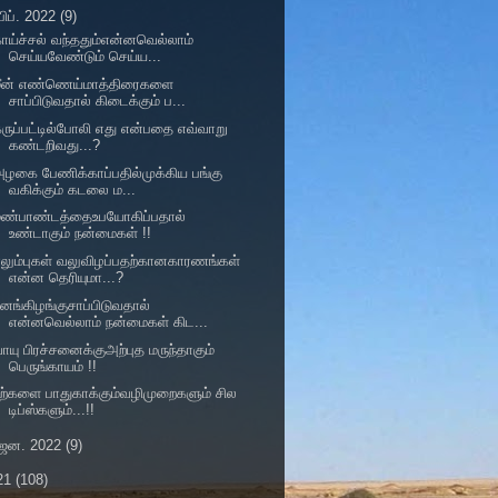
பிப். 2022
(9)
ாய்ச்சல் வந்ததும்என்னவெல்லாம்
செய்யவேண்டும் செய்ய...
மீன் எண்ணெய்மாத்திரைகளை
சாப்பிடுவதால் கிடைக்கும் ப...
ருப்பட்டில்போலி எது என்பதை எவ்வாறு
கண்டறிவது...?
ழகை பேணிக்காப்பதில்முக்கிய பங்கு
வகிக்கும் கடலை ம...
மண்பாண்டத்தைஉபயோகிப்பதால்
உண்டாகும் நன்மைகள் !!
லும்புகள் வலுவிழப்பதற்கானகாரணங்கள்
என்ன தெரியுமா...?
னங்கிழங்குசாப்பிடுவதால்
என்னவெல்லாம் நன்மைகள் கிட...
ாயு பிரச்சனைக்குஅற்புத மருந்தாகும்
பெருங்காயம் !!
ற்களை பாதுகாக்கும்வழிமுறைகளும் சில
டிப்ஸ்களும்...!!
ஜன. 2022
(9)
21
(108)