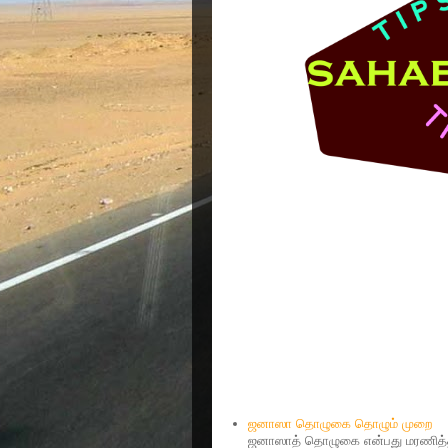
Popular Posts
ஜனாஸா தொழுகை தொழும் முறை
ஜனாஸாத் தொழுகை என்பது மரணித்தவ