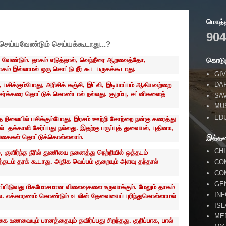
மொத்தப
904
 செய்யவேண்டும் செய்யக்கூடாது...?
க வேண்டும். தாகம் எடுத்தால், வெந்நீரை ஆறவைத்தோ,
கொடுத
் இல்லாமல் ஒரு சொட்டு நீர் கூட பருகக்கூடாது.
GIV
DA
, பசிக்கும்போது, அரிசிக் கஞ்சி, இட்லி, இடியாப்பம் ஆகியவற்றை
 சர்க்கரை தொட்டுக் கொண்டால் நல்லது. குழம்பு, சட்னிகளைத்
SA
MU
ED
அந்த நிலையில் பசிக்கும்போது, இரசம் ஊற்றி சோற்றை நன்கு கரைத்து
ல் தக்காளி சேர்ப்பது நல்லது. இதற்கு பருப்புத் துவையல், புதினா,
வகைகள் தொட்டுக்கொள்ளலாம்.
இத்த
CH
 குளிர்ந்த நீரில் துணியை நனைத்து நெற்றியில் ஒத்தடம்
த்தடம் தரக் கூடாது. அதிக வெப்பம் குறையும் அளவு தந்தால்
CO
CO
GE
 சாப்பிடுவது மிகமோசமான விளைவுகளை உருவாக்கும். மேலும் தாகம்
IN
்ல. எக்காரணம் கொண்டும் உடலின் தேவையைப் புரிந்துகொள்ளாமல்
IS
ME
உணவையும் பானத்தையும் தவிர்ப்பது சிறந்தது. குறிப்பாக, பால்