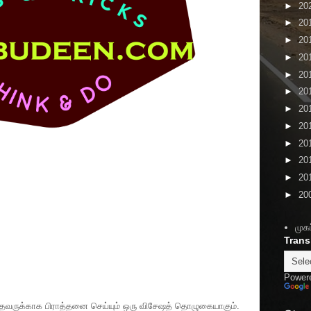
►
20
►
20
►
20
►
20
►
20
►
20
►
20
►
20
►
20
►
20
►
20
►
20
முகப
Trans
Power
ருக்காக பிராத்தனை செய்யும் ஒரு விசேஷத் தொழுகையாகும்.