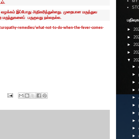
MY
ம்.
ST
் வழக்கம் இப்போது அதிகரித்துள்ளது. முறையான மருத்துவ
மருந்துகளைப் பருகுவது நல்லதல்ல.
பதிவுக
aturopathy-remedies/what-not-to-do-when-the-fever-comes-
►
20
►
20
►
20
►
20
▼
20
►
►
►
►
►
►
►
►
►
►