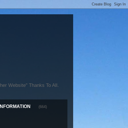
er Website" Thanks To All.
INFORMATION
(664)