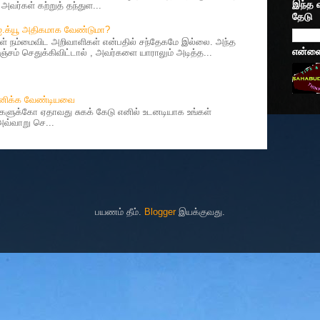
இந்த 
வர்கள் கற்றுத் தந்துள...
தேடு
 ஐ.க்யூ அதிகமாக வேண்டுமா?
 நம்மைவிட அறிவாளிகள் என்பதில் சந்தேகமே இல்லை. அந்த
என்னைப
சம் செதுக்கிவிட்டால் , அவர்களை யாராலும் அடித்த...
தானிக்க வேண்டியவை
ர்களுக்கோ ஏதாவது சுகக் கேடு எனில் உடனடியாக உங்கள்
 அவ்வாறு செ...
பயணம் தீம்.
Blogger
இயக்குவது.