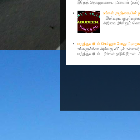
இந்தத் தொழுகையை நபிகளார் (ஸல்) அ
உங்கள் குழந்தையின்
இன்றைய குழந்தைகள்
அறிவை இன்னும் கொஞ்
மருத்துவரிடம் செல்லும் போது அவ
உங்களுக்கோ அல்லது வீட்டில் உள்ளவ
மரு்த்துவரிடம் நீங்கள் ஓடுகிறீர்கள்.