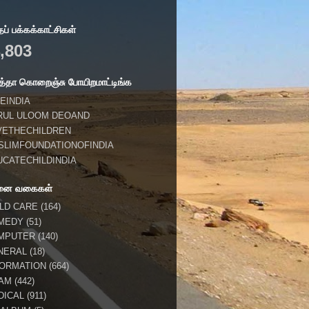
் பக்கக்காட்சிகள்
,803
்தா கொறைஞ்சு போயிறமாட்டிங்க
EINDIA
RUL ULOOM DEOAND
VETHECHILDREN
SLIMFOUNDATIONOFINDIA
UCATECHILDINDIA
னை வகைகள்
ILD CARE
(164)
MEDY
(51)
MPUTER
(140)
NERAL
(18)
FORMATION
(664)
LAM
(442)
DICAL
(911)