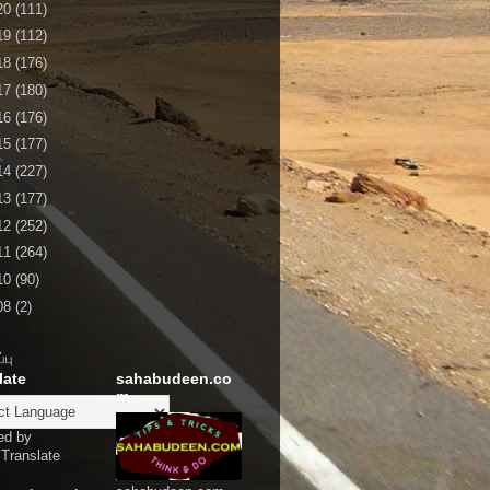
20
(111)
19
(112)
18
(176)
17
(180)
16
(176)
15
(177)
14
(227)
13
(177)
12
(252)
11
(264)
10
(90)
08
(2)
்பு
late
sahabudeen.co
m
ed by
Translate