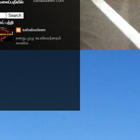
sahabudeen.com
வலைப்பதிவில்
் பற்றி
sahabudeen
எனது முழு சுயவிவரத்தைக்
காண்க