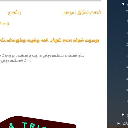
▼
க
முகப்பு
பழைய இடுகைகள்
Atom)
க
பவர்களுக்கு கழுத்து வலி மற்றும் தலை சுற்றல் வருவது
அ
் அமர்ந்து பணியாற்றுவது கழுத்து வலியை உண்டாக்கும்.
த்து வலியால் அ...
எ
ப
வ
ப
►
►
20