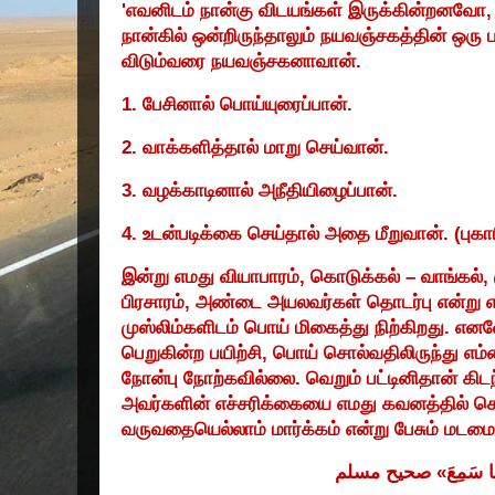
'
எவனிடம் நான்கு விடயங்கள் இருக்கின்றனவோ
நான்கில் ஒன்றிருந்தாலும் நயவஞ்சகத்தின் ஒர
விடும்வரை நயவஞ்சகனாவான்.
1.
பேசினால் பொய்யுரைப்பான்.
2.
வாக்களித்தால் மாறு செய்வான்.
3.
வழக்காடினால் அநீதியிழைப்பான்.
4.
உடன்படிக்கை செய்தால் அதை மீறுவான். (புகார
இன்று எமது வியாபாரம்
,
கொடுக்கல்
–
வாங்கல்
,
பிரசாரம்
,
அண்டை அயலவர்கள் தொடர்பு என்று எல
முஸ்லிம்களிடம் பொய் மிகைத்து நிற்கிறது. என
பெறுகின்ற பயிற்சி
,
பொய் சொல்வதிலிருந்து எம்
நோன்பு நோற்கவில்லை. வெறும் பட்டினிதான் கிடந
அவர்களின் எச்சரிக்கையை எமது கவனத்தில் க
வருவதையெல்லாம் மார்க்கம் என்று பேசும் மடம
مسلم
صحيح
»
سَمِعَ
ا