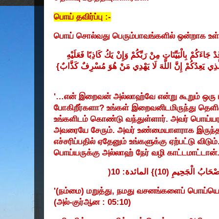
பொய் தவிர்ப்பு :-
பொய் சொல்வது பெரும்பாவங்களில் ஒன்றாக உள்
دْ
جَاءَكُمْ
بِالْبَيِّنَاتِ
مِنْ
رَبِّكُمْ
وَإِنْ
يَكُ
كَاذِبًا
فَعَلَيْهِ
}
كَذَّابٌ
مُسْرِفٌ
هُوَ
مَنْ
يَهْدِي
لَا
اللَّهَ
إِنَّ
يَعِدُكُمْ
َّذِي
'…
என் இறைவன் அல்லாஹ்வே என்று கூறும் ஒர
போகிறீர்களா
?
உங்கள் இறைவனிடமிருந்து தெள
உங்களிடம் கொண்டு வந்துள்ளார். அவர் பொய்ய
அவரையே சேரும். அவர் உண்மையாளராக இருந்தா
எச்சரிப்பதில் ஏதேனும் உங்களுக்கு ஏற்பட்டு விடும்.
பொய்யருக்கு அல்லாஹ் நேர் வழி காட்டமாட்டான்
: 10(
المائدة
(10)}
الْجَحِيمِ
صْحَابُ
'(
நம்மை) மறுத்து
,
நமது வசனங்களைப் பொய்யெ
(
அல்-குர்ஆன :
05:10)