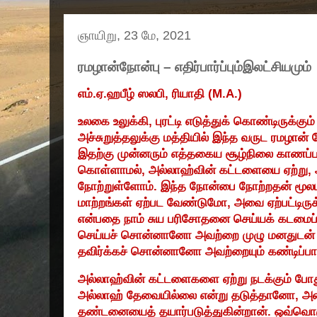
ஞாயிறு, 23 மே, 2021
ரமழான்நோன்பு – எதிர்பார்ப்பும்இலட்சியமும்
எம்.ஏ.ஹபீழ் ஸலபி
,
ரியாதி (
M.A.)
உலகை உலுக்கி
,
புரட்டி எடுத்துக் கொண்டிருக்கும்
அச்சுறுத்தலுக்கு மத்தியில் இந்த வருட ரமழான்
இதற்கு முன்னரும் எத்தகைய சூழ்நிலை காணப்ப
கொள்ளாமல்
,
அல்லாஹ்வின் கட்டளையை ஏற்று
,
நோற்றுள்ளோம். இந்த நோன்பை நோற்றதன் மூலமா
மாற்றங்கள் ஏற்பட வேண்டுமோ
,
அவை ஏற்பட்டிரு
என்பதை நாம் சுய பரிசோதனை செய்யக் கடமைப்
செய்யச் சொன்னானோ அவற்றை முழு மனதுடன்
தவிர்க்கச் சொன்னானோ அவற்றையும் கண்டிப்பாக
அல்லாஹ்வின் கட்டளைகளை ஏற்று நடக்கும் போ
அல்லாஹ் தேவையில்லை என்று தடுத்தானோ
,
அவ
தண்டனையைத் தயார்படுத்துகின்றான். ஒவ்வொரு