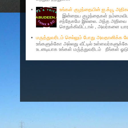
உங்கள் குழந்தையின் ஐ.க்யூ அத
இன்றைய குழந்தைகள் நம்மைவிட 
சந்தேகமே இல்லை. அந்த அறிவை 
செதுக்கிவிட்டால் , அவர்களை யாரா
மருத்துவரிடம் செல்லும் போது அவதானிக்க
உங்களுக்கோ அல்லது வீட்டில் உள்ளவர்களுக்க
உடனடியாக உங்கள் மரு்த்துவரிடம் நீங்கள் ஓடு