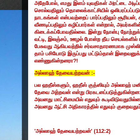
அதேபோல்
,
எமது இளம் யுவதிகள் அரட்டை அடிப்ப
சொல்வதிலும் தொலைக்காட்சியில் ஒலிபரப்பப்படும
நாடகங்கள் என்பவற்றைப் பார்ப்பதிலும் சூரியன்
,
வீணடிப்பதிலும் கழிப்பார்கள் என்றால்
,
அவர்களின
கிடைக்கப்போவதில்லை. இன்று நோன்பு நோற்றுக
வட்டி
,
இலஞ்சம்
,
ஊழல் போன்ற தீய செயல்களில் 
பேசுவது ஆகியவற்றில் சர்வசாதாரணமாக முஸ்லிம
தாம் பசியோடு இருப்பது மட்டும்தான் இறைவனுக
எண்ணுகின்றனரா
?!
அல்லாஹ் தேவையற்றவன் :-
பல ஹதீஸ்களும்
,
ஹதீஸ் குத்ஸியும் அல்லாஹ் ம
தேவை அற்றவன் என்று பிரகடனப்படுத்துகின்றன.
அவனது மாட்சிமையில் எதுவும் கூடிவிடுவதுமில்
அவனது ஆட்சி அதிகாரத்தில் எதுவும் குறைவதும
'
அல்லாஹ் தேவையற்றவன்
' (112:2)