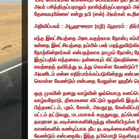
அவர் பசித்திருப்பதாலும் தாகித்திருப்பதாலும் 
தேவையுமில்லை
'
என்று நபி (ஸல்) அவர்கள் கூறின
அறிவிப்பவர் : அபூஹுரைரா (ரழி) ஆதாரம் : திர்
எந்த இலட்சியத்தை அடைவதற்காக நோன்பு எம்ம
உன்னத இலட்சியத்தை நம்மில் பலர் மறந்துவிடுகி
நோற்கின்றார்கள் என்பதற்காக நாமும் நோன்பு ந
இருப்பதில் எத்தகைய நன்மையும் கிட்டுவதில்ல
எவற்றைத் தவிர்த்து நடந்து கொள்ள வேண்டும்
அவனிடம் என்ன எதிர்பார்க்கப்படுகின்றது என்பதை
கொள்ள வேண்டும் என்பதை மேலுள்ள ஹதீஸ் தெள
ஒரு முஃமின் தனது வாழ்வின் ஒவ்வொரு கனப்ப
வாழ்வதோடு
,
தீமைகளை விட்டும் ஒதுங்கி இருக
பித்தலாட்டம்
,
புறம்
,
கோள்
,
அவதூறு
,
கேள்விப்ப
மட்டம் தட்டுவது
,
மடமமாகக் கருதுவது
,
தப்பெண
தவறான நடவடிக்கைகளிலிருந்து விலகியிருக்க
காலங்களில் கண்டிப்பாக தீய நடவடிக்கைகளிலிரு
வேண்டும் என்பதையே இந்த நபிமொழி தெளிவுபடு