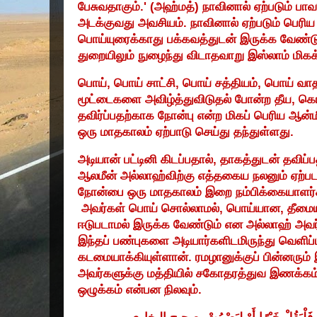
பேசுவதாகும்.
' (
அஹ்மத்) நாவினால் ஏற்படும் ப
அடக்குவது அவசியம். நாவினால் ஏற்படும் பெர
பொய்யுரைக்காது பக்கவத்துடன் இருக்க வேண்ட
துறையிலும் நுழைந்து விடாதவாறு இஸ்லாம் மிக
பொய்
,
பொய் சாட்சி
,
பொய் சத்தியம்
,
பொய் வாத
மூட்டைகளை அவிழ்த்துவிடுதல் போன்ற தீய
,
கொ
தவிர்ப்பதற்காக நோன்பு என்ற மிகப் பெரிய ஆன்ம
ஒரு மாதகாலம் ஏற்பாடு செய்து தந்துள்ளது.
அடியான் பட்டினி கிடப்பதால்
,
தாகத்துடன் தவிப்ப
ஆலமீன் அல்லாஹ்விற்கு எத்தகைய நலனும் ஏற்
நோன்பை ஒரு மாதகாலம் இறை நம்பிக்கையாளர்கள
அவர்கள் பொய் சொல்லாமல்
,
பொய்யான
,
தீமை
ஈடுபடாமல் இருக்க வேண்டும் என அல்லாஹ் அவர்க
இந்தப் பண்புகளை அடியார்களிடமிருந்து வெளிப
கடமையாக்கியுள்ளான். ரமழானுக்குப் பின்னரும
அவர்களுக்கு மத்தியில் சகோதரத்துவ இணக்கம
ஒழுக்கம் என்பன நிலவும்.