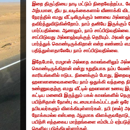
இறை திருப்தியை நாடி மட்டும் நிறைவேற்றப்ப
அற்பமான
,
தீய நடவடிக்கைகளால் வீணாக்கி விடக
நேரத்தில் எமது வீட்டிலிருக்கும் உணவை அல்லாஹ்
தவிர்த்துவிடுகின்றோம். நாம் தனியே இருக்கும்
பார்ப்பதில்லை. ஆனாலும்
,
நாம் சாப்பிடுவதில்லை.
சாப்பிடுவது அல்லாஹ்வுக்குத் தெரியும். அவன் 
பார்த்துக் கொண்டிருக்கிறான் என்ற எண்ணம் எ
பதிந்துள்ளதாலேயே நாம் சாப்பிடுவதில்லை.
இதேபோல்
,
ரமழான் அல்லாத காலங்களிலும் அல்
கொண்டிருக்கிறான் என்று உறுதியாக நம்ப வேண
காரியங்களில் ஈடுபட நினைக்கும் போது
,
இறைவனு
ஹலாலானவைகளையே நாம் ஒதுக்கி வந்ததை நினைத
உண்ணுவதற்கு எமது வீட்டில் ஹலாலான உணவு இரு
கட்டிய மனைவி இருந்தும் பகல் காலங்களில் நெர
பயிற்சிதான் நோன்பு கடமையாக்கப்பட்டதன் ஒர
நபியவர்களும் விளக்கியுள்ளார்கள். நபி (ஸல்) 
நோக்கமல்ல என்பதை ஆழமாக விளக்குவதோடு
பயிற்சி எத்தகைய மாற்றங்களை எம்மிடம் ஏற்படு
தெளிவு படுத்தியுள்ளார்கள்.