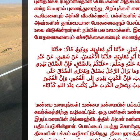
புனிதமிக்க ரமழானில்தான் பொய்களை அதிகமாகப் 
என்ற பெயரால் புனைந்துரைத்து
,
சிறப்புக்கள் எ
கூலிகளையும் அள்ளி வீசுகின்றனர். பள்ளிகளில் 
அவர்களின் தூய்மையான போதனைகளும் பேசப்பட
உலவ விடுகின்றார்கள் நம்மில் பல உலமாக்கள். இ
போதனைகளையும் எச்சரிக்கைகளையும் கவனத்த
حَدَّثَنَا
:
قَالَا
وَوَكِيعٌ،
مُعَاوِيَةَ،
أَبُو
حَدَّثَنَا
نُمَيْرٍ،
ِ
َا
أَبُو
مُعَاوِيَةَ،
حَدَّثَنَا
الْأَعْمَشُ،
عَنْ
شَقِيقٍ،
عَنْ
عَبْدِ
يَهْدِي
الصِّدْقَ
فَإِنَّ
بِالصِّدْقِ،
عَلَيْكُمْ
: «
وَسَلَّمَ
عَلَيْهِ
هُ
وَمَا
يَزَالُ
الرَّجُلُ
يَصْدُقُ
وَيَتَحَرَّى
الصِّدْقَ
حَتَّى
َذِبَ
فَإِنَّ
الْكَذِبَ
يَهْدِي
إِلَى
الْفُجُورِ،
وَإِنَّ
الْفُجُورَ
»
كَذَّابًا
اللهِ
عِنْدَ
يُكْتَبَ
حَتَّى
الْكَذِبَ
وَيَتَحَرَّى
ْذِبُ
'
உண்மை உரையுங்கள்! உண்மை நன்மையின் பக்கம்
சுவர்க்கத்திற்கு வழிகாட்டும். ஒரு மனிதன் உண
இருப்பானாயின் அல்லாஹ்விடத்தில் அவன் உண்
பதியப்படுகின்றான். பொய்யைப் பயந்து கொள்ளு
தீமையின் பக்கம் வழிகாட்டுகிறது. தீமை நரகத்தி