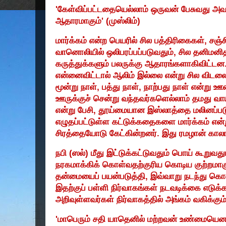
'
கேள்விப்பட்டதையெல்லாம் ஒருவன் பேசுவது அவ
ஆதாரமாகும்
' (
முஸ்லிம்)
மார்க்கம் என்ற பெயரில் சில பத்திரிகைகள்
,
சஞ்ச
வானொலியில் ஒலிபரப்பப்படுவதும்
,
சில தனிமனி
கருத்துக்களும் பலருக்கு ஆதாரங்களாகிவிட்டன.
என்னைவிட்டால் ஆலிம் இல்லை என்று சில வி
மூன்று நாள்
,
பத்து நாள்
,
நாற்பது நாள் என்று ஊர
ஊருக்குச் சென்று வந்தவர்களெல்லாம் தமது வாயி
என்று பேசி
,
தூய்மையான இஸ்லாத்தை மலினப்படுத்
எழுதப்பட்டுள்ள கட்டுக்கதைகளை மார்க்கம் என்ற
சிரத்தையோடு கேட்கின்றனர். இது ரமழான் காலங
நபி (ஸல்) மீது இட்டுக்கட்டுவதும் பொய் கூறுவத
நரகமாக்கிக் கொள்வதற்குரிய கொடிய குற்றமாகு
தன்மையைப் பயன்படுத்தி
,
இவ்வாறு நடந்து கொள
இதற்குப் பள்ளி நிர்வாகங்கள் நடவடிக்கை எடுக்க
அறிவுள்ளவர்கள் நிர்வாகத்தில் அங்கம் வகிக்கும
'
மாபெரும் சதி யாதெனில் மற்றவன் உண்மையென 