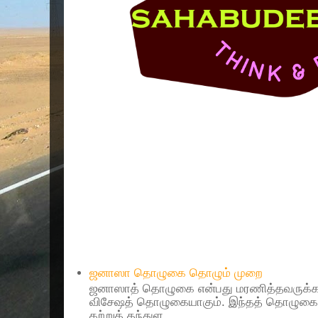
Popular Posts
ஜனாஸா தொழுகை தொழும் முறை
ஜனாஸாத் தொழுகை என்பது மரணித்தவருக்கா
விசேஷத் தொழுகையாகும். இந்தத் தொழுகைய
கற்றுத் தந்துள...