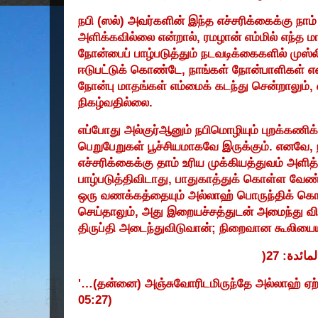
நபி (ஸல்) அவர்களின் இந்த எச்சரிக்கைக்கு நாம்
அளிக்கவில்லை என்றால்
,
ரமழான் எம்மில் எந்த ம
நோன்பைப் பாழ்படுத்தும் நடவடிக்கைகளில் முஸ
ஈடுபட்டுக் கொண்டே
,
நாங்கள் நோன்பாளிகள் எ
நோன்பு மாதங்கள் எம்மைக் கடந்து சென்றாலும்
,
நிகழ்வதில்லை.
எப்போது அல்குர்ஆனும் நபிமொழியும் புறக்கணி
பெறுபேறுகள் பூச்சியமாகவே இருக்கும். எனவே
,
எச்சரிக்கைக்கு தாம் உரிய முக்கியத்துவம் அளித்
பாழ்படுத்திவிடாது
,
பாதுகாத்துக் கொள்ள வேண்ட
ஒரு வணக்கத்தையும் அல்லாஹ் பொருந்திக் கொள
செய்தாலும்
,
அது இறையச்சத்துடன் அமைந்து வி
திருப்தி அடைந்துவிடுவான்
;
நிறைவான கூலியையு
: 27(
لمائدة
'…(
தன்னை) அஞ்சுவோரிடமிருந்தே அல்லாஹ் ஏற
05:27)