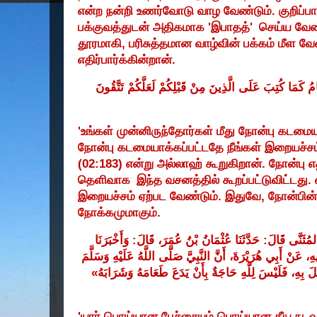
என்ற நன்றி உணர்வோடு வாழ வேண்டும். குறிப்பா
பக்குவத்துடன் அதிகமாக
'
இபாதத்
'
செய்ய வேண்
தூரமாகி
,
பரிசுத்தமான வாழ்வின் பக்கம் மீள வ
எதிர்பார்க்கின்றான்.
مُ
كَمَا
كُتِبَ
عَلَى
الَّذِينَ
مِنْ
قَبْلِكُمْ
لَعَلَّكُمْ
تَتَّقُونَ
'
உங்கள் முன்னிருந்தோர்கள் மீது நோன்பு கடமைய
நோன்பு கடமையாக்கப்பட்டதே நீங்கள் இறையச
(02:183)
என்று அல்லாஹ் கூறுகிறான். நோன்பு 
தெளிவாக
இந்த வசனத்தில் கூறப்பட்டுவிட்டது
இறையச்சம் ஏற்பட வேண்டும். இதுவே
,
நோன்பின் 
நோக்கமுமாகும்.
وَأَخْبَرَنَا
:
قَالَ
عُمَرَ،
بْنُ
عُثْمَانُ
حَدَّثَنَا
:
قَالَ
لمُثَنَّى
ِيهِ
عَنْ
أَبِي
هُرَيْرَةَ،
أَنَّ
النَّبِيَّ
صَلَّى
اللَّهُ
عَلَيْهِ
وَسَلَّمَ
»
وَشَرَابَهُ
طَعَامَهُ
يَدَعَ
بِأَنْ
حَاجَةٌ
لِلَّهِ
فَلَيْسَ
بِهِ،
لَ
'
யார் பொய்யான பேச்சையும் பொய்யான தீய நட