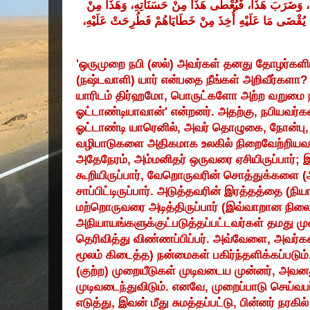
ا
وَضَرَبَ
هَذَا،
فَيُعْطَى
هَذَا
مِنْ
حَسَنَاتِهِ،
وَهَذَا
مِنْ
يُقْضَى
مَا
عَلَيْهِ
أُخِذَ
مِنْ
خَطَايَاهُمْ
فَطُرِحَتْ
عَلَيْهِ،
'
ஒருமுறை நபி (ஸல்) அவர்கள் தனது தோழர்களி
(
நஷ்டவாளி) யார் என்பதை நீங்கள் அறிவீர்களா
யாரிடம் திர்ஹமோ
,
பொருட்களோ அற்ற வறுமை 
ஓட்டாண்டியாவான்
'
என்றனர். அதற்கு
,
நபியவர்க
ஓட்டாண்டி யாரெனில்
,
அவர் தொழுகை
,
நோன்பு
வழிபாடுகளை அதிகமாக உலகில் நிறைவேற்றியவர
அதேநேரம்
,
அம்மனிதர் ஒருவரை ஏசியிருப்பார்
;
இ
கூறியிருப்பார்
,
வேறொருவரின் சொத்துக்களை (அ
சாப்பிட்டிருப்பார். அடுத்தவரின் இரத்தத்தை (நிய
மற்றொருவரை அடித்திருப்பார் (இவ்வாறான நிலை
அநியாயங்களுக்குட்படுத்தப்பட்டவர்கள் தமது 
தெரிவித்து விண்ணப்பிப்பர். அவ்வேளை
,
அவர்கள
மூலம் கிடைத்த) நன்மைகள் பகிர்ந்தளிக்கப்படும்
(குற்ற) முறையீடுகள் முடிவடைய முன்னர்
,
அவனத
முடிவடைந்துவிடும். எனவே
,
முறைப்பாடு செய்வப
எடுத்து
,
இவன் மீது சுமத்தப்பட்டு
,
பின்னர் நரகில