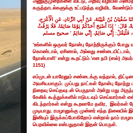
அணுகுமுறைகளை விட்டு
,
அறிவு வழியில் அம
கருத்தாடல்களுக்கு உட்படுத்த வழிவிட வேண்டும்
َنَا
سُفْيَانُ
بْنُ
عُيَيْنَةَ،
عَنْ
أَبِي
الزِّنَادِ،
عَنِ
الْأَعْرَجِ،
يَرْفُثْ
فَلَا
صَائِمًا،
يَوْمًا
أَحَدُكُمْ
أَصْبَحَ
إِذَا
: '
قَالَ
يَةً
مسلم
صحيح
'
صَائِمٌ
إِنِّي
صَائِمٌ،
إِنِّي
:
فَلْيَقُلْ
هُ
'
உங்களில் ஒருவர் நோன்பு நோற்றிருக்கும் போது
கொண்டால்
,
ஏசினால்
,
அல்லது சண்டையிட்டால்
,
நோன்பாளி
'
என்று கூறட்டும்.
'
என நபி (ஸல்) அவர்க
1151)
எம்முடன் யாரேனும் சண்டைக்கு வந்தால்
,
திட்ட
அவசியமாகும். முப்பது நாட்கள் நோன்பு நோற்று 
நிறைவு செய்தவுடன் பெருநாள் அன்று மது அருந்
கேலிக் கூத்துக்களில் ஈடுபடவும் செய்வார்கள் என
கிடந்தார்கள் என்று கூறலாமே தவிர
,
இவர்கள் ந
முடியாது. ரமழானுக்கு முன்னர் எந்த நிலையில
இனியும் இருக்கப்போகிறோம் என்றால் நாம் ரமழ
பெறவில்லை என்பதுதான் இதன் பொருள்.