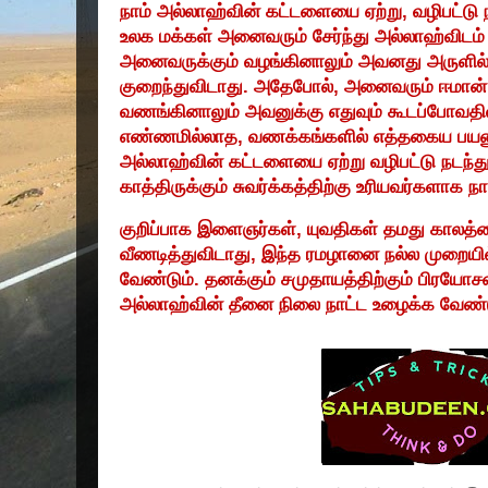
நாம் அல்லாஹ்வின் கட்டளையை ஏற்று
,
வழிபட்டு
உலக மக்கள் அனைவரும் சேர்ந்து அல்லாஹ்விட
அனைவருக்கும் வழங்கினாலும் அவனது அருளில
குறைந்துவிடாது. அதேபோல்
,
அனைவரும் ஈமான
வணங்கினாலும் அவனுக்கு எதுவும் கூடப்போவத
எண்ணமில்லாத
,
வணக்கங்களில் எத்தகைய பயன
அல்லாஹ்வின் கட்டளையை ஏற்று வழிபட்டு நடந்த
காத்திருக்கும் சுவர்க்கத்திற்கு உரியவர்களாக
குறிப்பாக இளைஞர்கள்
,
யுவதிகள் தமது காலத்த
வீணடித்துவிடாது
,
இந்த ரமழானை நல்ல முறையில
வேண்டும். தனக்கும் சமுதாயத்திற்கும் பிரயோ
அல்லாஹ்வின் தீனை நிலை நாட்ட உழைக்க வேண்ட