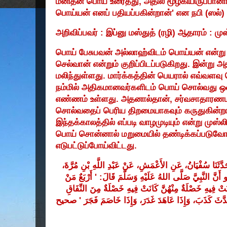
மனிதன் பொய் உரைத்து
,
அதில் மூழ்கியிருப்பான
பொய்யன் எனப் பதியப்பகின்றான்
'
என நபி (ஸல்)
அறிவிப்பவர் : இப்னு மஸ்துத் (ரழி) ஆதாரம் : மு
பொய் பேசுபவன் அல்லாஹ்விடம் பொய்யன் என்று 
செல்வான் என்றும் குறிப்பிடப்படுகிறது. இன்ற
மலிந்துள்ளது. மார்க்கத்தின் பெயரால் எவ்வளவ
நம்மில் அதிகமானவர்களிடம் பொய் சொல்வது ஒன்
எண்ணம் உள்ளது. அதனால்தான்
,
சர்வசாதாரண
சொல்வதைப் பெரிய திறமையாகவும் கருதுகின்றா
இந்தக்காலத்தில் எப்படி வாழமுடியும் என்று முஸ்
பொய் சொன்னால் மறுமையில் தண்டிக்கப்படுவோம்
எடுபட்டுப்போய்விட்டது.
دَّثَنَا
سُفْيَانُ،
عَنِ
الأَعْمَشِ،
عَنْ
عَبْدِ
اللَّهِ
بْنِ
مُرَّةَ،
مَنْ
أَرْبَعٌ
: '
قَالَ
وَسَلَّمَ
عَلَيْهِ
اللهُ
صَلَّى
النَّبِيَّ
أَنَّ
و
َتْ
فِيهِ
خَصْلَةٌ
مِنْهُنَّ
كَانَتْ
فِيهِ
خَصْلَةٌ
مِنَ
النِّفَاقِ
صحيح
'
فَجَرَ
خَاصَمَ
وَإِذَا
غَدَرَ،
عَاهَدَ
وَإِذَا
كَذَبَ،
َّثَ