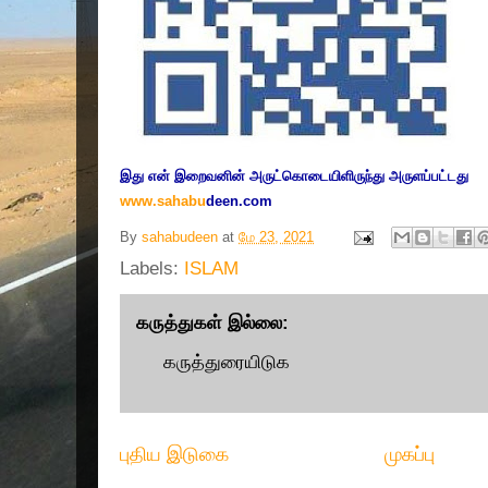
இது எ
ன் இறை
வனின் அருட்
கொடையிளிருந்து அருளப்பட்டது
www.sahabu
deen.com
By
sahabudeen
at
மே 23, 2021
Labels:
ISLAM
கருத்துகள் இல்லை:
கருத்துரையிடுக
புதிய இடுகை
முகப்பு