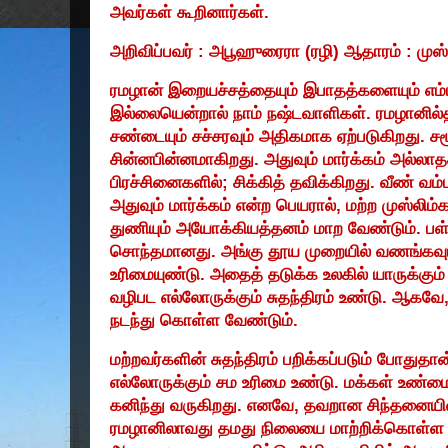
அவர்கள் கூறினார்கள்.
அறிவிப்பவர் : அபூஹுரைரா (ரழி) ஆதாரம் : முஸ்
ரமழான் இறையச்சத்தையும் இபாதத்களையும் எம்ம
இல்லையென்றால் நாம் நஷ்டவாளிகள். ரமழானில்தா
சண்டையும் சச்சரவும் அதிகமாக ஏற்படுகிறது. சம
சின்னபின்னமாகிறது. அதுவும் மார்க்கம் அல்லாத
பிரச்சினைகளில்
;
சிக்கித் தவிக்கிறது. வீண் வம்ப
அதுவும் மார்க்கம் என்ற பெயரால்
,
மற்ற முஸ்லிம
துணியும் அயோக்கியத்தனம் மாற வேண்டும். பள்ள
சொந்தமானது. அங்கு தூய முறையில் வணங்கவும்
உரிமையுண்டு. அதைத் தடுக்க உலகில் யாருக்கும்
வழிபட எல்லோருக்கும் சுதந்திரம் உண்டு. ஆகவே
நடந்து கொள்ள வேண்டும்.
மற்றவர்களின் சுதந்திரம் பறிக்கப்படும் போதுதா
எல்லோருக்கும் சம உரிமை உண்டு. மக்கள் உண்ம
கனிந்து வருகிறது. எனவே
,
தவறான சிந்தனையில் 
ரமழானிலாவது தமது நிலையை மாற்றிக்கொள்