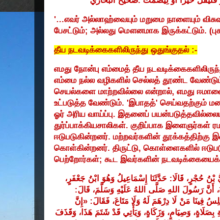
البخاري
صحيح
.
لِيَصْمُتْ
أَوْ
خَيْرًا
فَلْيَقُلْ
'…
எவர் அல்லாஹ்வையும் மறுமை நாளையும் விசு
பேசட்டும்
;
அல்லது மௌனமாக இருக்கட்டும். (பு
தீய நடவடிக்கைகளிலிருந்து ஒதுங்குதல் :-
எமது நோன்பு எம்மைத் தீய நடவடிக்கைகளிலிருந்
எம்மை நல்ல வழிகளில் செல்லத் தூண்ட வேண்டும்
செயல்களை மாற்றவில்லை என்றால்
,
எமது ஈமானை
உட்படுத்த வேண்டும்.
'
இபாதத்
'
செய்வதற்கும் ம
ஓர் அரிய வாய்ப்பு. இதனைப் பயன்படுத்தவில்லை
துர்ப்பாக்கியசாலிகள். குறிப்பாக இளைஞர்கள்
ஈடுபடுகின்றனர். மற்றவர்களின் தூக்கத்திற்கு 
கொள்கின்றனர். திருட்டு
,
கொள்ளைகளில் ஈடுபட
பெற்றோர்கள்
;
கூட இவர்களின் நடவடிக்கையைக் 
جَعْفَرٍ،
ابْنُ
وَهُوَ
إِسْمَاعِيلُ
حَدَّثَنَا
:
قَالَا
حُجْرٍ،
بْنُ
ّ
:
قَالَ
وَسَلَّمَ،
عَلَيْهِ
اللهُ
صَلَّى
اللهِ
رَسُولَ
أَنَّ
َ
إِنَّ
: «
فَقَالَ
مَتَاعَ،
وَلَا
لَهُ
دِرْهَمَ
لَا
مَنْ
فِينَا
ْلِسُ
ِ
بِصَلَاةٍ،
وَصِيَامٍ،
وَزَكَاةٍ،
وَيَأْتِي
قَدْ
شَتَمَ
هَذَا،
وَقَذَفَ