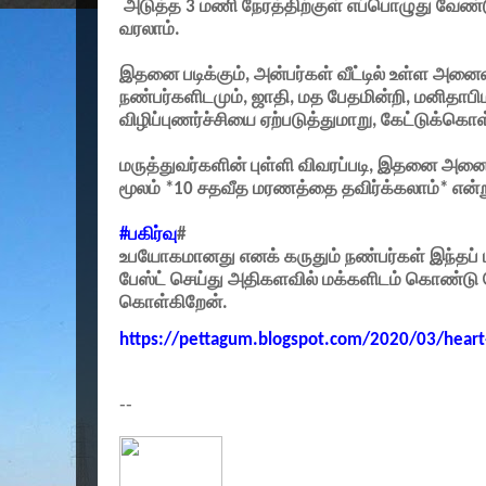
அடுத்த
3
மணி நேரத்திற்குள் எப்பொழுது வேண்
வரலாம்.
இதனை படிக்கும்
,
அன்பர்கள் வீட்டில் உள்ள அனை
நண்பர்களிடமும்
,
ஜாதி
,
மத பேதமின்றி
,
மனிதாபி
விழிப்புணர்ச்சியை ஏற்படுத்துமாறு
,
கேட்டுக்கொள
மருத்துவர்களின் புள்ளி விவரப்படி
,
இதனை அனைவர
மூலம் *
10
சதவீத மரணத்தை தவிர்க்கலாம்* என்று
#
பகிர்வு
#
உபயோகமானது எனக் கருதும் நண்பர்கள் இந்தப்
பேஸ்ட் செய்து அதிகளவில் மக்களிடம் கொண்டு சேர
கொள்கிறேன்.
https://pettagum.blogspot.com/2020/03/heart-
--