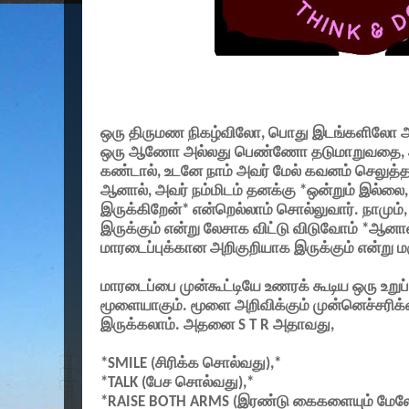
ஒரு திருமண நிகழ்விலோ
,
பொது இடங்களிலோ அல்
ஒரு ஆணோ அல்லது பெண்ணோ தடுமாறுவதை
,
கண்டால்
,
உடனே நாம் அவர் மேல் கவனம் செலுத்த
ஆனால்
,
அவர் நம்மிடம் தனக்கு *ஒன்றும் இல்லை
இருக்கிறேன்* என்றெல்லாம் சொல்லுவார். நாமும்
இருக்கும் என்று லேசாக விட்டு விடுவோம் *ஆனா
மாரடைப்புக்கான அறிகுறியாக இருக்கும் என்று ம
மாரடைப்பை முன்கூட்டியே உணரக் கூடிய ஒரு உற
மூளையாகும். மூளை அறிவிக்கும் முன்னெச்சரி
இருக்கலாம். அதனை
S T R
அதாவது
,
*SMILE (
சிரிக்க சொல்வது)
,*
*TALK (
பேச சொல்வது)
,*
*RAISE BOTH ARMS (
இரண்டு கைகளையும் மேலே