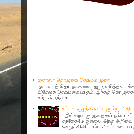
Popular Posts
ஜனாஸா தொழுகை தொழும் முறை
ஜனாஸாத் தொழுகை என்பது மரணித்தவருக்கா
விசேஷத் தொழுகையாகும். இந்தத் தொழுகைய
கற்றுத் தந்துள...
உங்கள் குழந்தையின் ஐ.க்யூ அத
இன்றைய குழந்தைகள் நம்மைவிட 
சந்தேகமே இல்லை. அந்த அறிவை 
செதுக்கிவிட்டால் , அவர்களை யாரா