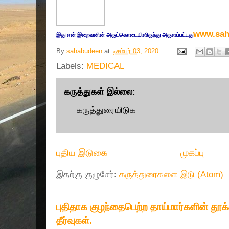
www.sah
இது எ
ன் இறை
வனின் அருட்
கொடையிளிருந்து அருளப்பட்டது
By
sahabudeen
at
டிசம்பர் 03, 2020
Labels:
MEDICAL
கருத்துகள் இல்லை:
கருத்துரையிடுக
புதிய இடுகை
முகப்பு
இதற்கு குழுசேர்:
கருத்துரைகளை இடு (Atom)
புதிதாக குழந்தைபெற்ற தாய்மார்களின் தூ
தீர்வுகள்.