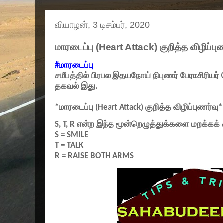
வியாழன், 3 டிசம்பர், 2020
மாரடைப்பு (Heart Attack) குறித்த விழிப்பு
#
மாரடைப்பு
சமீபத்தில் பிரபல இதயநோய் நிபுணர் பேராசிரிய
தகவல் இது.
*
மாரடைப்பு (
Heart Attack)
குறித்த விழிப்புணர்வு*
S, T, R
என்ற இந்த மூன்றெழுத்துக்களை மறக்கக் 
S = SMILE
T = TALK
R = RAISE BOTH ARMS