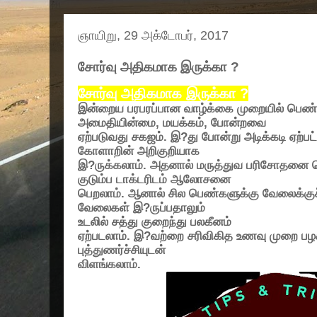
ஞாயிறு, 29 அக்டோபர், 2017
சோர்வு அதிகமாக இருக்கா ?
சோர்வு அதிகமாக இருக்கா
?
இன்றைய பரபரப்பான வாழ்க்கை முறையில் பெண்
அமைதியின்மை
,
மயக்கம்
,
போன்றவை
ஏற்படுவது சகஜம். இ
?
து போன்று அடிக்கடி ஏற்பட
கோளாறின் அறிகுறியாக
இ
?
ருக்கலாம். அதனால் மருத்துவ பரிசோதனை 
குடும்ப டாக்டரிடம் ஆலோசனை
பெறலாம். ஆனால் சில பெண்களுக்கு வேலைக்குச
வேலைகள் இ
?
ருப்பதாலும்
உடலில் சத்து குறைந்து பலகீனம்
ஏற்படலாம். இ
?
வற்றை சரிவிகித உணவு முறை பழக்
புத்துணர்ச்சியுடன்
விளங்கலாம்.