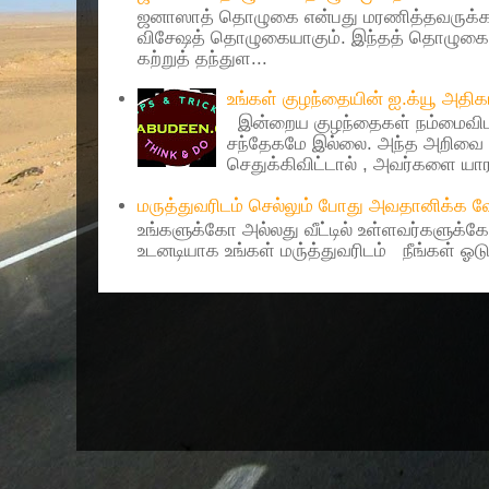
ஜனாஸாத் தொழுகை என்பது மரணித்தவருக்கா
விசேஷத் தொழுகையாகும். இந்தத் தொழுகைய
கற்றுத் தந்துள...
உங்கள் குழந்தையின் ஐ.க்யூ அத
இன்றைய குழந்தைகள் நம்மைவிட 
சந்தேகமே இல்லை. அந்த அறிவை 
செதுக்கிவிட்டால் , அவர்களை யாரா
மருத்துவரிடம் செல்லும் போது அவதானிக்க
உங்களுக்கோ அல்லது வீட்டில் உள்ளவர்களுக்க
உடனடியாக உங்கள் மரு்த்துவரிடம் நீங்கள் ஓடு