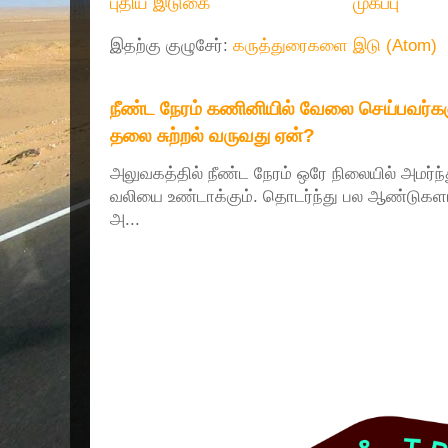
புதிய இடுகை
முகப்பு
இதற்கு குழுசேர்:
கருத்துரைகளை இடு (Atom)
நீண்ட நேரம் கணினியில் வேலை செய்பவர்களு
தலை சுற்றல் வருவது ஏன்?
அலுவகத்தில் நீண்ட நேரம் ஒரே நிலையில் அமர்ந
வலியை உண்டாக்கும். தொடர்ந்து பல ஆண்டுகளா
அ...