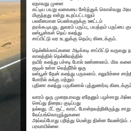
ஏதாவது முளை
கட்டிய பயறு வகையை சேர்த்துக் கொள்வது அவசி
மிகுந்தது என்று கூறப்பட்டாலும்
பலகீனமான பெண்களுக்கு ஊட்டம்
தரக்கூடியது
,
துவரம் பருப்பு
,
பயத்தம் பருப்பை க
டீஸ்பூன்கள் நெய் கலந்து
சாப்பிட்டு வர உடலுக்கு தெம்பு கிடைக்கும்.
நெல்லிக்காய்களை அடிக்கடி சாப்பிட்டு வருவது 
காலத்தில் நெல்லிவத்தில்
தயிர் கலந்து பச்சடி போல் உண்ணலாம். மிக க
சூடில் உள்ள வெந்நீரில் ஒரு
டீஸ்பூன் தேன் கலந்து பருகலாம். எலுமிச்சை சாற்றில
மோரில் சுக்கு மற்றும்
புதினா கலந்து பருகினால் புத்துணர்வு கிடைக்கும
வாரம் ஒரு முறையாவது ஏதேனும் பழச்சாறு அல்லத
செய்து நிறைய குடிப்பது
நல்லது. பீட் ரூட்
,
காரட் போன்றவற்றிலிருந்து சாறு 
வேப்பங்கொழுந்துகளை
அவ்வப்போது பறித்து மென்று தின்ன வேண்டும். 
பரவாயில்லை