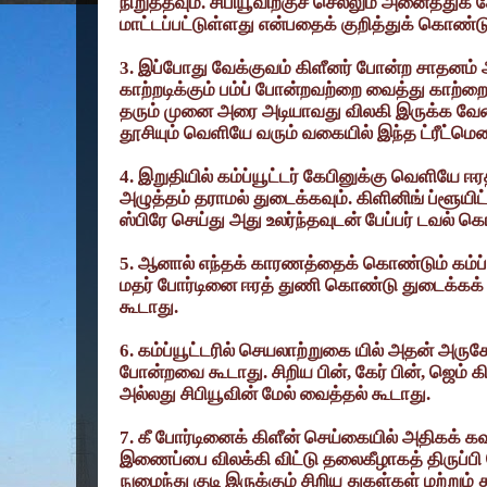
நிறுத்தவும். சிபியூவிற்குச் செல்லும் அனைத்துக்
மாட்டப்பட்டுள்ளது என்பதைக் குறித்துக் கொண்டு
3.
இப்போது வேக்குவம் கிளீனர் போன்ற சாதனம் 
காற்றடிக்கும் பம்ப் போன்றவற்றை வைத்து காற்றை 
தரும் முனை அரை அடியாவது விலகி இருக்க வே
தூசியும் வெளியே வரும் வகையில் இந்த ட்ரீட்மெ
4.
இறுதியில் கம்ப்யூட்டர் கேபினுக்கு வெளியே
அழுத்தம் தராமல் துடைக்கவும். கிளினிங் ப்ளூய
ஸ்பிரே செய்து அது உலர்ந்தவுடன் பேப்பர் டவல் கொ
5.
ஆனால் எந்தக் காரணத்தைக் கொண்டும் கம்ப்ய
மதர் போர்டினை ஈரத் துணி கொண்டு துடைக்கக் க
கூடாது.
6.
கம்ப்யூட்டரில் செயலாற்றுகை யில் அதன் அருகே
போன்றவை கூடாது. சிறிய பின்
,
கேர் பின்
,
ஜெம் க
அல்லது சிபியூவின் மேல் வைத்தல் கூடாது.
7.
கீ போர்டினைக் கிளீன் செய்கையில் அதிகக் 
இணைப்பை விலக்கி விட்டு தலைகீழாகத் திருப்பி 
நுழைந்து குடி இருக்கும் சிறிய துகள்கள் மற்றும்