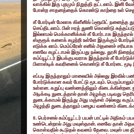
வாக்கில் இரு புறமும் நிறுத்தி தட்டலாம். இனி வே
போன்ற சாதனத்தைக் கொண்டு காற்றை உள் செலுத்
கீ போர்டின் மேலாக கிளீனிங் ப்ளூயிட் நனைத்த
செய்திடலாம். பின் ஈரத் துணி கொண்டு சுத்தப்படு
இல்லாமல் மெக்கானிக்கல் கீ போர்டாக இருந்தால் க
ஸ்குரூக் களைக் கழற்றி உள்ளே இருக்கும் போர்டி
எடுக்க லாம். மெம்ப்ரேன் எனில் அதனைச் சரியாக
எனவே கழட்டாமல் இருப்பது நல்லது. தூசி நிறைந்த
கம்ப்யூட்டர் இயக்குபவராக இருந்தால் கீ போர்டு
பிளாஸ்டிக் கவரினைக் கொண்டு கீ போர்டை மூடி 
எப்படி இருந்தாலும் மாலையில் அல்லது இரவில் பணி
போர்டுக்கான கவர் போட்டு மூடவும். பெரும்பாலும
உள்ளன. கறுப்பு வண்ணத்திலும் கிடைக்கின்றன. 
அடிக்கடி துடைத்தால் தான் அழுக்கு படிவது தெர
துடைக்காமல் இருந்து அது மஞ்சள் அல்லது கருப்
அழுத்தி துடைத்தாலும் பழைய வண்ணம் கிடைக்
8.
பெர்சனல் கம்ப்யூட்டர் பயன் பாட்டில் அதிகம் ப
உண்டென்றால் அது மவுஸ்தான். எனவே தான் அதன
கொள்வதில் கூடுதல் கவனம் தேவை. மவுஸ் பல தி