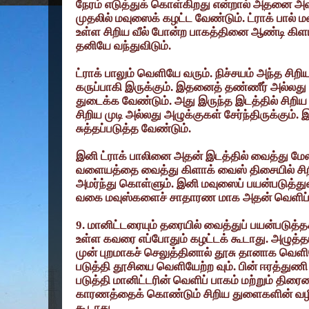
நேரம் எடுத்துக் கொள்கிறது என்றால் அதனை அவச
முதலில் மவுஸைக் கழட்ட வேண்டும். ட்ராக் பால்
உள்ள சிறிய வீல் போன்ற பாகத்தினை ஆண்டி கிளா
தனியே வந்துவிடும்.
ட்ராக் பாலும் வெளியே வரும். நிச்சயம் அந்த சிறிய
கருப்பாகி இருக்கும். இதனைத் தண்ணீர் அல்லது க
துடைக்க வேண்டும். அது இருந்த இடத்தில் சிறிய 
சிறிய முடி அல்லது அழுக்குகள் சேர்ந்திருக்கும்
சுத்தப்படுத்த வேண்டும்.
இனி ட்ராக் பாலினை அதன் இடத்தில் வைத்து மேல
வளையத்தை வைத்து கிளாக் வைஸ் திசையில் சிறி
அமர்ந்து கொள்ளும். இனி மவுஸைப் பயன்படுத்து
வகை மவுஸ்களைச் சாதாரண மாக அதன் வெளிப்புற
9.
மானிட்டரையும் தரையில் வைத்துப் பயன்படுத்தக்
உள்ள கவரை எப்போதும் கழட்டக் கூடாது. அழுத்தம
முன் புறமாகச் செலுத்தினால் தூசு தானாக வெளி
படுத்தி தூசியை வெளியேற்ற வும். பின் ஈரத்துணி 
படுத்தி மானிட்டரின் வெளிப் பாகம் மற்றும் திரைய
காரணத்தைக் கொண்டும் சிறிய துளைகளின் வழிய
கூடாது.