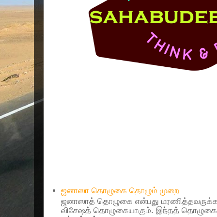
Popular Posts
ஜனாஸா தொழுகை தொழும் முறை
ஜனாஸாத் தொழுகை என்பது மரணித்தவருக்கா
விசேஷத் தொழுகையாகும். இந்தத் தொழுகைய