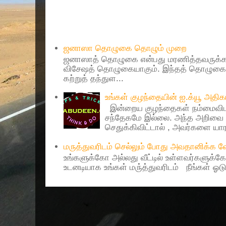
Popular Posts
ஜனாஸா தொழுகை தொழும் முறை
ஜனாஸாத் தொழுகை என்பது மரணித்தவருக்கா
விசேஷத் தொழுகையாகும். இந்தத் தொழுகைய
கற்றுத் தந்துள...
உங்கள் குழந்தையின் ஐ.க்யூ அத
இன்றைய குழந்தைகள் நம்மைவிட 
சந்தேகமே இல்லை. அந்த அறிவை 
செதுக்கிவிட்டால் , அவர்களை யாரா
மருத்துவரிடம் செல்லும் போது அவதானிக்க
உங்களுக்கோ அல்லது வீட்டில் உள்ளவர்களுக்க
உடனடியாக உங்கள் மரு்த்துவரிடம் நீங்கள் ஓடு