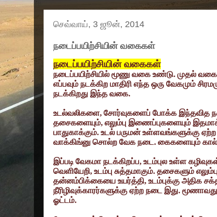
செவ்வாய், 3 ஜூன், 2014
நடைப்பயிற்சியின் வகைகள்
நடைப்பயிற்சியின் வகைகள்
நடைப்பயிற்சியில் மூணு வகை உண்டு. முதல் வக
எப்பவும் நடக்கிற மாதிரி எந்த ஒரு வேகமும் சி
நடக்கிறது இந்த வகை.
உடல்வலிகளை
,
சோர்வுகளைப் போக்க இந்தவித
தசைகளையும்
,
எலும்பு இணைப்புகளையும் இதமாக
பாதுகாக்கும். உடல் பருமன் உள்ளவங்களுக்கு ஏற்
வாக்கிங்னு சொல்ற வேக நடை. கைகளையும் கால்க
இப்படி வேகமா நடக்கிறப்ப
,
உடம்புல உள்ள கழிவுகள
வெளியேறி
,
உடம்பு சுத்தமாகும். தசைகளும் எலும
தன்னம்பிக்கையை உயர்த்தி
,
உடம்புக்கு அதிக சக
நீரிழிவுக்காரர்களுக்கு ஏற்ற நடை இது. மூணா
ஓட்டம்.