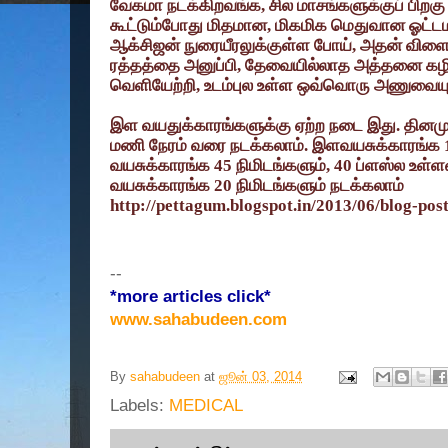
வேகமா நடக்கிறவங்க
,
சில மாசங்களுக்குப் பிற
கூட்டும்போது மிதமான
,
மிகமிக மெதுவான ஓட்டம
ஆக்சிஜன் நுரையீரலுக்குள்ள போய்
,
அதன் விளைவ
ரத்தத்தை அனுப்பி
,
தேவையில்லாத அத்தனை கழிவ
வெளியேற்றி
,
உடம்புல உள்ள ஒவ்வொரு அணுவையும் 
இள வயதுக்காரங்களுக்கு ஏற்ற நடை இது. தினமு
மணி நேரம் வரை நடக்கலாம். இளவயசுக்காரங்க
வயசுக்காரங்க
45
நிமிடங்களும்
, 40
ப்ளஸ்ல உள்
வயசுக்காரங்க
20
நிமிடங்களும் நடக்கலாம்
http://pettagum.blogspot.in/2013/06/blog-pos
--
*more articles click*
www.sahabudeen.com
By
sahabudeen
at
ஜூன் 03, 2014
Labels:
MEDICAL