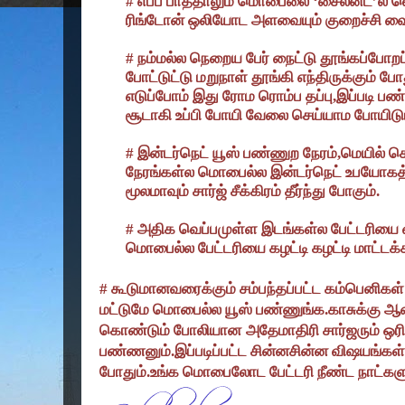
#
எப்ப பாத்தாலும் மொபைலை
‘
சைலன்ட்
’
ல வ
ரிங்டோன் ஒலியோட அளவையும் குறைச்சி வை
#
நம்மல்ல நெறைய பேர் நைட்டு தூங்கப்போ
போட்டுட்டு மறுநாள் தூங்கி எந்திருக்கும் 
எடுப்போம் இது ரோம ரொம்ப தப்பு
,
இப்படி பண
சூடாகி உப்பி போயி வேலை செய்யாம போயிடும
#
இன்டர்நெட் யூஸ் பண்ணுற நேரம்
,
மெயில் ச
நேரங்கள்ல மொபைல்ல இன்டர்நெட் உபயோகத்த
மூலமாவும் சார்ஜ் சீக்கிரம் தீர்ந்து போகும்.
#
அதிக வெப்பமுள்ள இடங்கள்ல பேட்டரிய
மொபைல்ல பேட்டரியை கழட்டி கழட்டி மாட்டக்
#
கூடுமானவரைக்கும் சம்பந்தப்பட்ட கம்பெனிகள்
மட்டுமே மொபைல்ல யூஸ் பண்ணுங்க.காசுக்கு ஆ
கொண்டும் போலியான
அதேமாதிரி சார்ஜரும் ஒர
பண்ணனும்.இப்படிப்பட்ட சின்னசின்ன விஷயங்க
போதும்.உங்க மொபைலோட பேட்டரி நீண்ட நாட்களுக