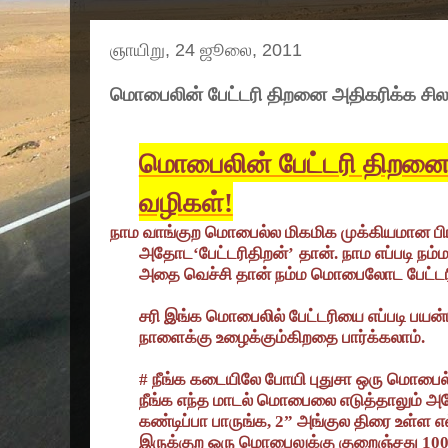
ஞாயிறு, 24 ஜூலை, 2011
மொபைலின் பேட்டரி திறனை அதிகரிக்க சில
மொபைலின் பேட்டரி திறனை
வழிகள்!
நாம வாங்குற மொபைல்ல மிகமிக முக்கியமான ப
அதோட
‘
பேட்டரிதிறன்
’
தான். நாம எப்படி 
அதை வெச்சி தான் நம்ம மொபைலோட பேட்டர
சரி இங்க மொபைலில் பேட்டரியை எப்படி பயன
நாளைக்கு உழைக்கும்கிறதை பார்க்கலாம்.
#
நீங்க கடையிலே போயி புதுசா ஒரு மொபைல்
நீங்க எந்த மாடல் மொபைலை எடுத்தாலும் அ
கண்டிப்பா பாருங்க
,
2
”
அங்குல திரை உள்ள எல
இருக்குற ஒரு மொபைலுக்கு குறைஞ்சது 10