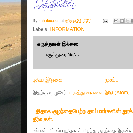
By
sahabudeen
at
ஜூலை 24, 2011
Labels:
INFORMATION
கருத்துகள் இல்லை:
கருத்துரையிடுக
புதிய இடுகை
முகப்பு
இதற்கு குழுசேர்:
கருத்துரைகளை இடு (Atom)
புதிதாக குழந்தைபெற்ற தாய்மார்களின் தூ
தீர்வுகள்.
உங்கள் வீட்டில் புதிதாகப் பிறந்த குழந்தை இருக்