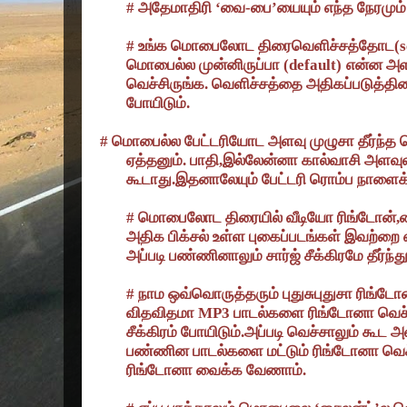
#
அதேமாதிரி
‘
வை-பை
’
யையும் எந்த நேரமு
#
உங்க மொபைலோட திரைவெளிச்சத்தோட(
s
மொபைல்ல முன்னிருப்பா (
default)
என்ன அள
வெச்சிருங்க. வெளிச்சத்தை அதிகப்படுத்தினாலும
போயிடும்.
#
மொபைல்ல பேட்டரியோட அளவு முழுசா தீர்ந்த பொ
ஏத்தனும். பாதி
,
இல்லேன்னா கால்வாசி அளவுல 
கூடாது.இதனாலேயும் பேட்டரி ரொம்ப நாளைக
#
மொபைலோட திரையில் வீடியோ ரிங்டோன்
,
ல
அதிக பிக்சல் உள்ள புகைப்படங்கள் இவற்றை எ
அப்படி பண்ணினாலும் சார்ஜ் சீக்கிரமே தீர்ந்த
#
நாம ஒவ்வொருத்தரும் புதுசுபுதுசா ரிங்டோ
விதவிதமா
MP
3 பாடல்களை ரிங்டோனா வெச்ச
சீக்கிரம் போயிடும்.அப்படி வெச்சாலும் கூட 
பண்ணின பாடல்களை மட்டும் ரிங்டோனா வெச
ரிங்டோனா வைக்க வேணாம்.