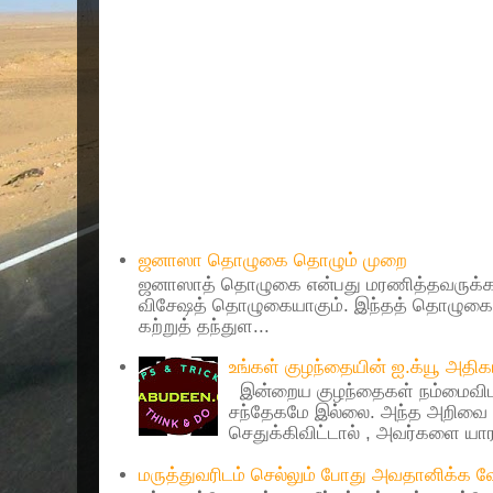
Popular Posts
ஜனாஸா தொழுகை தொழும் முறை
ஜனாஸாத் தொழுகை என்பது மரணித்தவருக்கா
விசேஷத் தொழுகையாகும். இந்தத் தொழுகைய
கற்றுத் தந்துள...
உங்கள் குழந்தையின் ஐ.க்யூ அத
இன்றைய குழந்தைகள் நம்மைவிட 
சந்தேகமே இல்லை. அந்த அறிவை 
செதுக்கிவிட்டால் , அவர்களை யாரா
மருத்துவரிடம் செல்லும் போது அவதானிக்க