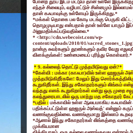
போன்ற தூய இடம் மட்டும் தான் உள்ளே இருக்கிறது.
எந்தச் சிலையும்
,
வழிபாட்டுச் சின்னமும் இல்லாம
தான் கஃபாவுக்கு உள்ளேயும் இருக்கிறது.*
*
மக்கள் தொகை பல கோடி மடங்கு பெருகி விட்ட
தொழமுடியாது என்பதால் தான் உள்ளே யாரும் இப
அனுமதிக்கப்படுவதில்லை.*
* <
http://cdn.webecoist.com/wp-
content/uploads/2010/01/sacred_stones_1.jpg
நான்கு சுவர்களும் தூண்களும் தவிர வேறு எது
விளக்குங்கள்! உண்மையைப் புரிந்து கொள்வார்.*
* 9.
கல்லைத் தொட்டு முத்தமிடுவது ஏன்
?*
*
கேள்வி : மக்கா (காஃபா)வில் உள்ள ஹஜருல் அஸ
முத்தமிடுகிறீர்களே! மேலும் இது சொர்க்கத்திலிர
கூறுகிறீர்கள். இந்து சகோதரர்களும் லிங்கம் என்ன
வந்தது எனக் கூறுகிறார்கள் என்று ஒரு முறை சவூத
கலந்துரையாடலில் ஒரு மாற்று மத சகோதரர் கேட்
*
பதில் :
மக்காவில் உள்ள ஆலயமாகிய கஃபாவின் ச
பதிக்கப்பட்டுள்ள ஹஜருல் அஸ்வத்
'
என்னும் கருப
வணங்குவதில்லை. வணங்குமாறு இஸ்லாம் கூறவும
*
ஆனால் இந்து சகோதரர்கள் லிங்கத்தை வணங்கு
முக்கியமான
வித்தியாசம். ஒரு கல்லை வணங்குவது என்றால் அ