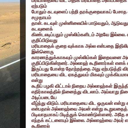
மரியாதையை விட அதிக மரியாதை அளிப்பதைக் க
ஏற்படும்
போதும் கடவுளைப் பற்றி தரக்குறைவாகப் பேசாத 
சமுதாயம்
தான். கடவுள் முன்னிலையில் பாடுவதும்
,
ஆடுவது
கடவுளைக்
கிண்டலடிப்பதும் முஸ்லிம்களிடம் அறவே இல்லை
குறிப்பிடுவது
மரியாதைக் குறை வுக்காக அல்ல என்பதை இதிலிர
இன்னொரு
காரணத்துக்காகவும் முஸ்லிம்கள் இறைவனை அவ
குறிப்பிடுகின்றனர். அல்லாஹ் கூறினார்கள் எனக
இருப்பது போன்ற தோற்றத்தை அது ஏற்படுத்தி விடு
மரியாதையை விட ஏகத்துவம் மிகவும் முக்கியம
என்று
கூறிப் பழகி விட்டால் நிறைய அல்லாஹ்கள் இருந்த
எதிர்காலத்தில் நினைத்து விடலாம். அவ்வாறு நி
அடிப்படையே
வீழ்ந்து விடும். மரியாதையை விட ஒருவன் என்று
என்பதால் அல்லாஹ்வை அவன் என்று கூறுவதைத் தம
பிடிவாதமாகப் பிடித்துக் கொண்டுள்ளனர். அதே சமய
எந்தக் கட்டளையும் இல்லை. அல்லாஹ்வை அவர் எ
கூறினால்