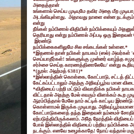
அதைத்தான்
உங்களால் செய்ய முடியுமே தவிர அதை மீற முடியா
அடங்கியுள்ளது.
அதாவது நாளை என்ன நடக்கும் 
எ
ன்று
நீங்கள் நம்பினால் விதியின் நம்பிக்கையும் அதனு
தெரியாது என்று நம்பினால் அப்படி ஒரு இறைவன
இரண்டு
நம்பிக்கைகளிலுமே சில சங்கடங்கள் உள்ளன.*
*
இதனால் தான் நபிகள் நாயகம் (ஸல்) அவர்கள்
'
செய்யாதீர்கள்! உங்களுக்கு முன்னர் வாழ்ந்த சமு
சர்ச்சை செய்த காரணத்தினாலேயே
'
என்று கூறிய
*(
நூல்: அஹ்மத்
6381)*
*
இஸ்லாத்தின் கொள்கை
,
கோட்பாடு
,
சட்டத் திட
கேட்கப்பட்டாலும் அதற்கு அறிவுப்பூர்வ மான விடை
*
விதியைப் பற்றி மட்டும் விவாதிக்க நபிகள் நாய
விட்டதால் அதற்கு மேல் எவரும் விளக்கம் கூற முடி
ஆரம்பித்தால் மேலே நாம் சுட்டிக் காட்டிய இரண்ட
கொள்ளாமல் இருக்க முடியாது. அறிவுப்பூர்வ
கோட்பாடுகளைத் தந்த இறைவன் நம்மைச் சோதிப
ஏற்படுத்தியிருக்கலாம். அதே நேரத்தில் விதியைப்
போல் இஸ்லாத்தில் விதியைப் பற்றிய நம்பிக்கை 
நடக்கும். எனவே உழைக்காதே! நோய் வந்தால் மர