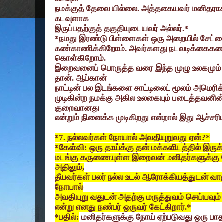
நமக்குத் தேவை யில்லை. அத்தகையவர் மனிதராக
கடவுளாக
இருப்பதற்குத் தகுதியுடையவர் அல்லர்.*
*
நமது இரண்டு பிள்ளைகள் ஒரு அறையில் சேட்டை
கண்காணிக்கிறோம். அவர்களது நடவடிக்கைகளை 
கொள்கிறோம்.
இறைவனைப் பொருத்த வரை இந்த முழு உலகமும் 
தான். ஆப்கான்
நாட்டின் பல இடங்களை சாட்டிலைட் மூலம் அமெரிக
முடிகின்ற நமக்கு அகில உலகையும் படைத்தவனின
குறைவானது
என்றும் நினைக்க முடிகிறது என்றால் இது ஆச்ச
*7.
நல்லவர்கள் நோயால் அவதியுறுவது ஏன்
?*
*
கேள்வி: ஒரு தாய்க்கு தன் மக்களிடத்தில் இரு
மடங்கு கருணையுள்ள இறைவன் மனிதர்களுக்கு
அதிலும்
,
தீயவர்கள் பலர் நல்ல உடல் ஆரோக்கியத்துடன் வாழ
நோயால்
அவதியுறு வதுடன் அதற்கு மருத்துவம் செய்யவும்
என்று எனது நண்பர் ஒருவர் கேட்கிறார்.*
*
பதில்:
மனிதர்களுக்கு நோய் ஏற்படுவது ஒரு பா