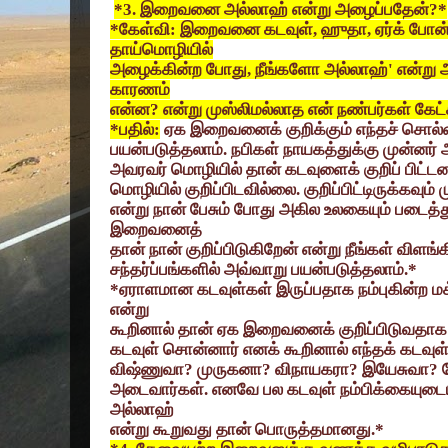
*3.
இறைவனை அல்லாஹ் என்று அழைப்பதேன்
?*
*
கேள்வி: இறைவனை கடவுள்
,
ஹுதா
,
ஏர்க் போன
தாய்மொழியில்
அழைக்கின்ற போது
,
நீங்களோ அல்லாஹ்
'
என்று 
காரணம்
என்ன
?
என்று முஸ்லிமல்லாத என் நண்பர்கள் கேட்
*
பதில்:
ஏக இறைவனைக் குறிக்கும் எந்தச் சொல்ல
பயன்படுத்தலாம். நபிகள் நாயகத்துக்கு முன்னர் 
அவரவர் மொழியில் தான் கடவுளைக் குறிப் பிட்
மொழியில் குறிப்பிடவில்லை. குறிப்பிட்டிருக்கவும் 
என்று நான் பேசும் போது அகில உலகையும் படைத்து
இறைவனைத்
தான் நான் குறிப்பிடுகிறேன் என்று நீங்கள் வி
சந்தர்ப்பங்களில் அவ்வாறு பயன்படுத்தலாம்.*
*
ஏராளமான கடவுள்கள் இருப்பதாக நம்புகின்ற மக
என்று
கூறினால் தான் ஏக இறைவனைக் குறிப்பிடுவதாக அ
கடவுள் சொன்னார் எனக் கூறினால் எந்தக் கடவுள
விஷ்ணுவா
?
முருகனா
?
விநாயகரா
?
இயேசுவா
?
அடைவார்கள். எனவே பல கடவுள் நம்பிக்கையுடைய
அல்லாஹ்
என்று கூறுவது தான் பொருத்தமானது.*