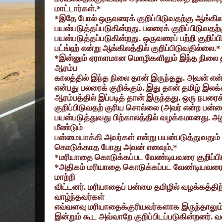
மாட்டார்கள்.*
*
இதே போல் ஒருவரைக் குறிப்பிடுவதற்கு ஆங்கிலத
பயன்படுத்தப்படுகின்றது. பலரைக் குறிப்பிடுவதற்
பயன்படுத்தப்படுகின்றது. ஒருவரைப் பற்றி குறிப
பட்ங்ஹ் என்று ஆங்கிலத்தில் குறிப்பிடுவதில்லை.*
*
இன்னும் ஏராளமான மொழிகளிலும் இந்த நிலை தா
ஆரம்ப
காலத்தில் இந்த நிலை தான் இருந்தது. அவன் என்
என்பது பலரைக் குறிக்கும். இது தான் தமிழ் இல
ஆரம்பத்தில் இப்படித் தான் இருந்தது. ஒரு நபரைக்
குறிப்பிடுவதற் குரிய சொல்லை (அவர் என்ற பன
பயன்படுத்துவது பிற்காலத்தில் வழக்கமானது.
மீண்டும்
பன்மையாக்கி அவர்கள் என்று பயன்படுத்துவதும்
கொடுக்காத போது அவன் எனவும்
,*
*
மரியாதை கொடுக்கப்பட வேண்டியவரை குறிப்பிட
*
அதிகம் மரியாதை கொடுக்கப்பட வேண்டியவரை அ
மாற்றி
விட்டனர். மரியாதைப் பன்மை தமிழில் வழக்கத்திற
வாழ்ந்தவர்கள்
எவ்வளவு மரியாதைக்குரியவர்களாக இருந்தாலும் அ
இன்றும் கூட அவ்வாறே குறிப்பிடப்படுகின்றனர்.