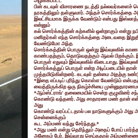
அழிக்கப்பட்ட
பின் கடவுள் விசாரணை நடத்தி நல்லவர்களைச் சொ
நரகத்திலும் தள்ளுவார். அந்தச் சொர்க்கத்தை 
இலட்சியமாக இருக்க வேண்டும் என்பது இஸ்லா
என்னும்
கல் சொர்க்கத்தின் கற்களில் ஒன்றாகும் என்று நப
மனிதர்கள் எந்த சொர்க்கத்தை அடைவதை இறு
வேண்டுமோ அந்த
சொர்க்கத்தின் பொருள் ஒன்று இவ்வுலகில் காண
காண்பதற்கும்
,
தொடுவதற்கும் ஆவல் பிறக்கும். 
பொருள் எதுவும் இவ்வுலகில் கிடையாது. இவ்வு
சொர்க்கத்துப் பொருள் என்ற அடிப்படையில் தா
முத்தமிடுகின்றனர். கடவுள் தன்மை அதற்கு உண்
*
இதை எப்படிப் புரிந்து கொள்ள வேண்டும் என்பதற
வைத்திருக்கிற ஒரு நிகழ்ச்சியை முன்னுதாரணம
*
ஆம்ஸ்ட்ராங்
'
தலைமையில் சென்ற குழுவினர் சந
கொண்டு வந்தனர். அது சாதாரண மண் தான் என்றா
அது
கொண்டு வரப்பட்டதால் பல நாடுகளுக்கும் அது அன
சென்னைக்கும்
கூட அம்மண் வந்து சேர்ந்தது.*
*
அது மண் என்று தெரிந்தும் அதைப் போய் பார்த்
அனேகம் பேர். இவ்வாறு செய்ததால் அம்மண்ணை