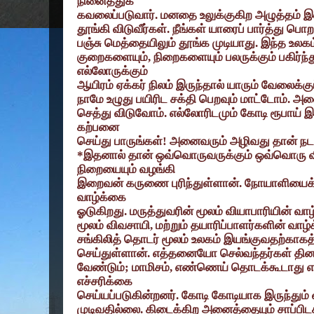
நினைத்துக்
கவலைப்படுவார். மனதை உலுக்குகிற அழுத்தம் இல
தூங்கி விடுவீர்கள். நீங்கள் யாரைப் பார்த்து 
பஞ்சு மெத்தையிலும் தூங்க முடியாது. இந்த உல
குறைகளையும்
,
நிறைகளையும் பலருக்கும் பகிர்ந்
எல்லோருக்கும்
ஆயிரம் ஏக்கர் நிலம் இருந்தால் யாரும் வேலைக்
நாமே உழுது பயிரிட சக்தி பெறவும் மாட்டோம். அ
செத்து விடுவோம். எல்லோரிடமும் கோடி ரூபாய் இ
கற்பனை
செய்து பாருங்கள்! அனைவரும் அழிவது தான் நடக
*
இதனால் தான் ஒவ்வொருவருக்கும் ஒவ்வொரு 
நிறையையும் வழங்கி
இறைவன் கருணை புரிந்துள்ளான். நோயாளியைக்
வாழ்க்கை
ஓடுகிறது. மருத்துவரின் மூலம் வியாபாரியின் வா
மூலம் விவசாயி
,
மற்றும் தயாரிப்பாளர்களின் வா
சங்கிலித் தொடர் மூலம் உலகம் இயங்குவதற்காக
செய்துள்ளான். எத்தனையோ செல்வந்தர்கள் தினம்
வேண்டும்
;
மாமிசம்
,
எண்ணெய் தொடக்கூடாது என்
எச்சரிக்கை
செய்யப்படுகின்றனர். கோடி கோடியாக இருந்தும் வ
முடிவதில்லை. கிடைக்கிற அனைத்தையும் சாப்பிட