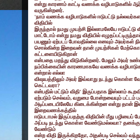
என்று காரணம் காட்டி வணக்க வழிபாடுகளில் ஆர்
வருகின்றனர்.
'
நாம் வணக்க வழிபாடுகளில் ஈடுபட்டு நல்லவர
விதியில்
இருந்தால் நமது முயற்சி இல்லாமலேயே ஈடுபட்டு 
மாட்டோம் என்று நமது விதியில் எழுதப்பட்டிருந்தா
பயணும் ஏற்படப் போவதில்லை எனவும் அவர்கள் நி
சொல்கின்ற இறைவன் தான் முயற்சிகள் மேற்கொள்
கட்டளையிடுகிறான்
என்பதை மறந்து விடுகின்றனர். மேலும் அவர் உண
நம்பிக்கையின் காரணமாகவே வணக்க வழிபாடுகள்
என்றால் எல்லா
விஷயத்திலும் அவர் இவ்வாறு நடந்து கொள்ள வே
கெட்டவரா
?
என்பதில் மட்டும் விதி
'
இருப்பதாக இஸ்லாம் கூறவி
ஏற்படும் செல்வம்
,
வறுமை போன்றவையும் பட்டம் ப
அடிப்படையிலேயே கிடைக்கின்றன என்று தான் இஸ்
இறைவணக்கத்தில்
ஈடுபடாமல் இருப்பதற்கு விதியின் மீது பழியைப் 
அப்படி நடந்து கொள்ள வேண்டுமல்லவா
?
தனக்கு
வேண்டும்
என்ற விதி இருக்கிறதோ
,
அதன்படி செல்வம் வந்து 