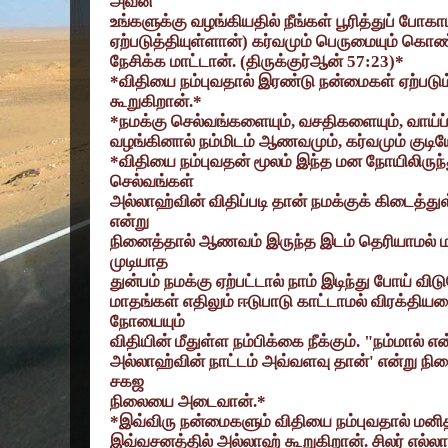
அவன்
உங்களுக்கு வழங்கியதில் நீங்கள் பூரித்துப் போக
ஏற்படுத்தியுள்ளான்) கர்வமும் பெருமையும் க
நேசிக்க மாட்டான். (திருக்குர்ஆன்
57:23)*
*
விதியை நம்புவதால் இரண்டு நன்மைகள் ஏற்படும
கூறுகிறான்.*
*
நமக்கு செல்வங்களையும்
,
வசதிகளையும்
,
வாய்
வழங்கினால் நம்மிடம் ஆணவமும்
,
கர்வமும் குடிய
*
விதியை நம்புவதன் மூலம் இந்த மன நோயிலிருந்
செல்வங்கள்
அல்லாஹ்வின் விதிப்படி தான் நமக்குக் கிடைத்த
என்று
நினைத்தால் ஆணவம் இருந்த இடம் தெரியாமல் ம
முடியாத
துன்பம் நமக்கு ஏற்பட்டால் நாம் இடிந்து போய் வி
மாதங்கள் எதிலும் ஈடுபாடு காட்டாமல் விரக்திய
நோயையும்
விதியின் மீதுள்ள நம்பிக்கை நீக்கும். "நம்மால் எ
அல்லாஹ்வின் நாட்டம் அவ்வளவு தான்
'
என்று நி
சகஜ
நிலையை அடைவான்.*
*
இவ்விரு நன்மைகளும் விதியை நம்புவதால் மனித
இவ்வசனத்தில் அல்லாஹ் கூறுகிறான். சிலர் எல்லா