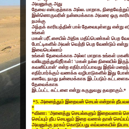
அவனுக்கு அது
தேவை என்பதற்காக அல்ல. மாறாக
,
நிறைவேற்று
இன்னொருவரின் நன்மைக்காக அவரை ஒரு காரியத்
நமக்கு
அந்தக் காரியத்தின் பால் தேவையுள்ளது என்று எ
உங்கள்
மகன் பரீட்சையில் அதிக மதிப்பெண்கள் பெற வேண்ட
போட்டிகளில் அவன் வெற்றி பெற வேண்டும் என்று ஆ
இவையெல்லாம்
உங்கள் தேவைக்காக அல்ல! மாறாக உங்கள் மகன
வலியுறுத்துகிறீர்கள்!
'
மகன் நல்ல நிலையில் இருந
கவனிப்பான்
'
என்ற எதிர்பார்ப்பாவது இதில் மறைந்
எதிர்பார்க்கும் வணக்க வழிபாடுகளில் இது போன்ற
எனவே
,
நமது நன்மைக்காக இடப்படும் கட்டளைக
தேவைக்காக
இடப்பட்ட கட்டளை என்று கருதுவது தவறாகும்.*
*5.
அனைத்தும் இறைவன் செயல் என்றால் தீயவன
*
*
வினா:
'
அனைத்து செயல்களும் இறைவனால் செய்
செய்யும் தீய செயலும் இறை வனால் தான் செய்யப்ப
அவனுக்கு நரகம் கொடுப்பது எவ்வகையில் நியாய