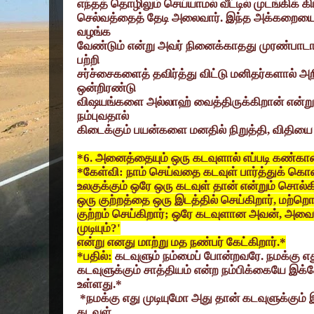
எந்தத் தொழிலும் செய்யாமல் வீட்டில் முடங்கிக் க
செல்வத்தைத் தேடி அலைவார். இந்த அக்கறையை
வழங்க
வேண்டும் என்று அவர் நினைக்காதது முரண்பாடா
பற்றி
சர்ச்சைகளைத் தவிர்த்து விட்டு மனிதர்களால்
ஒன்றிரண்டு
விஷயங்களை அல்லாஹ் வைத்திருக்கிறான் என்று ம
நம்புவதால்
கிடைக்கும் பயன்களை மனதில் நிறுத்தி
,
விதியை 
*6.
அனைத்தையும் ஒரு கடவுளால் எப்படி கண்காணி
*
கேள்வி: நாம் செய்வதை கடவுள் பார்த்துக் கொண
உலகுக்கும் ஒரே ஒரு கடவுள் தான் என்றும் சொல்கி
ஒரு குற்றத்தை ஒரு இடத்தில் செய்கிறார்
,
மற்றொர
குற்றம் செய்கிறார்
;
ஒரே கடவுளான அவன்
,
அவைக
முடியும்
?'
என்று எனது மாற்று மத நண்பர் கேட்கிறார்.*
*
பதில்:
கடவுளும் நம்மைப் போன்றவரே. நமக்கு எ
கடவுளுக்கும் சாத்தியம் என்ற நம்பிக்கையே இக
உள்ளது.*
*
நமக்கு எது முடியுமோ அது தான் கடவுளுக்கும
கடவுள்