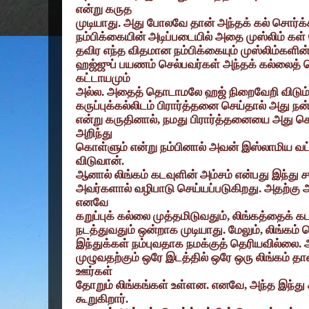
என்று கருத
முடியாது. அது போலவே தான் அந்தக் கல் சொர்க்க
நம்பிக்கையின் அடிப்படையில் அதை முஸ்லிம் கள் 
தவிர எந்த விதமான நம்பிக்கையும் முஸ்லிம்களின்
ஹஜ்ஜுப் பயணம் செல்பவர்கள் அந்தக் கல்லைத்
கட்டாயமும்
அல்ல. அதைத் தொடாமலே ஹஜ் நிறைவேறி விடும்.
கருப்புக்கல்லிடம் பிரார்த்தனை செய்தால் அது ந
என்று கருதினால்
,
நமது பிரார்த்தனையை அது செவ
அறிந்து
கொள்ளும் என்று நம்பினால் அவன் இஸ்லாமிய வட்
விடுவான்.
ஆனால் லிங்கம் கடவுளின் அம்சம் என்பது இந்து
அவர்களால் வழிபாடு செய்யப்படுகிறது. அதற்கு 
எனவே
கறுப்புக் கல்லை முத்தமிடுவதும்
,
லிங்கத்தைக் க
நடத்துவதும் ஒன்றாக முடியாது. மேலும்
,
லிங்கம் 
இந்துக்கள் நம்புவதாக நமக்குத் தெரியவில்லை. அ
முழுவதற்கும் ஒரே இடத்தில் ஒரே ஒரு லிங்கம் த
ஊர்கள்
தோறும் லிங்கங்கள் உள்ளன. எனவே
,
அந்த இந்த
கூறுகிறார்.