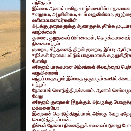
சந்தேகம்
இல்லை. ஆனால் மனித வாழ்க்கையில் பாதகமான 
*
வறுமை
,
அழகின்மை
,
உடல் வலுவின்மை
,
குழந்த
வலிமையானவர்களின்
அடக்குமுறைகளுக்கு ஆளாகுதல்
,
தீர்க்க முடிய
வாழ்க்கைத்
துணை
,
தறுதலைப் பிள்ளைகள்
,
நெருக்கமானவர்
நினைவாற்றல்
குறைவு
,
சிந்தனைத் திறன் குறைவு
,
இப்படி ஆயிர
*
நீங்கள் நோயை மட்டும் பாதகமாகக் கருதுகிறீர்கள
போன்ற
ஏதேனும் பாதகமான அம்சங்கள் சிலவற்றைப் பெற்ற
வருகின்றனர்.
எந்தப் பாதகமும் இல்லாத ஒருவரும் உலகில் கி
மற்றும்
நோயைக் கொடுத்திருக்கலாம். ஆனால் செல்வமு
வேறு
ஏதேனும் குறைகள் இருக்கும். அவருக்கு பொர
மக்களையோ
இறைவன் கொடுத்திருப்பான். அல்லது வேறு ஏதே
கொடுத்திருப்பான்.
நீங்கள் நோயை நினைத்துக் கவலைப்படுவது போல