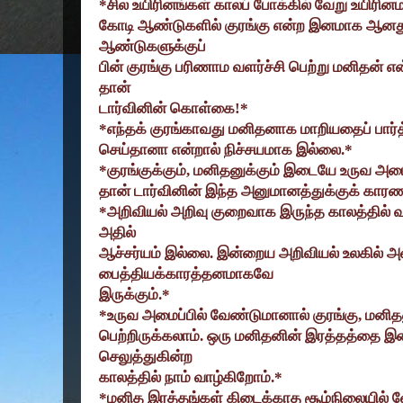
*
சில உயிரினங்கள் காலப் போக்கில் வேறு உயிரின
கோடி ஆண்டுகளில் குரங்கு என்ற இனமாக ஆனது
ஆண்டுகளுக்குப்
பின் குரங்கு பரிணாம வளர்ச்சி பெற்று மனிதன் எ
தான்
டார்வினின் கொள்கை!*
*
எந்தக் குரங்காவது மனிதனாக மாறியதைப் பார்த்து
செய்தானா என்றால் நிச்சயமாக இல்லை.*
*
குரங்குக்கும்
,
மனிதனுக்கும் இடையே உருவ அமைப்
தான் டார்வினின் இந்த அனுமானத்துக்குக் கா
*
அறிவியல் அறிவு குறைவாக இருந்த காலத்தில் வ
அதில்
ஆச்சர்யம் இல்லை. இன்றைய அறிவியல் உலகில் அ
பைத்தியக்காரத்தனமாகவே
இருக்கும்.*
*
உருவ அமைப்பில் வேண்டுமானால் குரங்கு
,
மனிதன
பெற்றிருக்கலாம். ஒரு மனிதனின் இரத்தத்தை இ
செலுத்துகின்ற
காலத்தில் நாம் வாழ்கிறோம்.*
*
மனித இரத்தங்கள் கிடைக்காத சூழ்நிலையில் வ