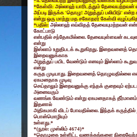
*4.
தேவையற்ற இறைவனுக்கு வணக்க வழிபாடுக
*
கேள்வி: அல்லாஹ் யாரிடத்தும் தேவையற்றவன் என
அப்படி இருக்க
'
தொழு! அறுத்துப் பலியிடு
'
என்ற 
என்று ஒரு மாற்று மத சகோதரர் கேள்வி எழுப்புகிற
*
பதில்:
அல்லாஹ் எவ்விதத் தேவையுமற்றவன் என்ப
கோட்பாடு
என்பதில் சந்தேகமில்லை. தேவையுள்ளவன் கடவுள
என்று
இஸ்லாம் உறுதிபடக் கூறுகிறது. இறைவனைத் தொ
இறைவனுக்காக
அறுத்துப் பயிட வேண்டும் எனவும் இஸ்லாம் கூ
என்று
கருத முடியாது. இறைவனைத் தொழுவதில்லை என
ஏகமனதாக முடிவு
செய்தாலும் இறைவனுக்கு எந்தக் குறைவும் ஏற
அனைவரும்
வணங்க வேண்டும் என்று ஏகமனதாகத் தீர்மானம்
இதனால்
அதிகமாகி விடப் போவதில்லை. இந்தக் கருத்தில்
பொன்மொழியும்
உள்ளது.*
*(
நூல்: முஸ்லிம்
4674)*
*
தொழுகை உள்ளிட்ட வணக்கங்களை நிறைவேற்ற