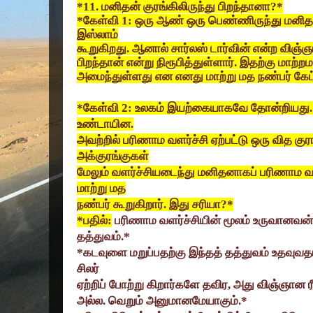
*11.
மனிதன் குரங்கிலிருந்து பிறந்தானா
?*
*
கேள்வி
1:
ஒரு ஆண் ஒரு பெண்ணிருந்து மனிதன்
இஸ்லாம்
கூறுகிறது. ஆனால் சார்லஸ் டார்வின் என்ற விஞ்ஞ
பிறந்தான் என்று நிரூபித்துள்ளார். இதற்கு மாற்
அமைந்துள்ளது என எனது மாற்று மத நண்பர் கேட்
*
கேள்வி
2:
உலகம் இயற்கையாகவே தோன்றியது. முத
உண்டாயின.
அவற்றில் பரிணாம வளர்ச்சி ஏற்பட்டு ஒரு வித கு
அக்குரங்குகள்
மேலும் வளர்ச்சியடைந்து மனிதனாகப் பரிணாம வள
மாற்று மத
நண்பர் கூறுகிறார். இது சரியா
?*
*
பதில்:
பரிணாம வளர்ச்சியின் மூலம் உருவானவன் 
தத்துவம்.*
*
கடவுளை மறுப்பதற்கு இந்தத் தத்துவம் உதவுவ
சிலர்
ஏற்றிப் போற்று கிறார்களே தவிர
,
அது விஞ்ஞான ரீ
அல்ல. வெறும் அனுமானமேயாகும்.*