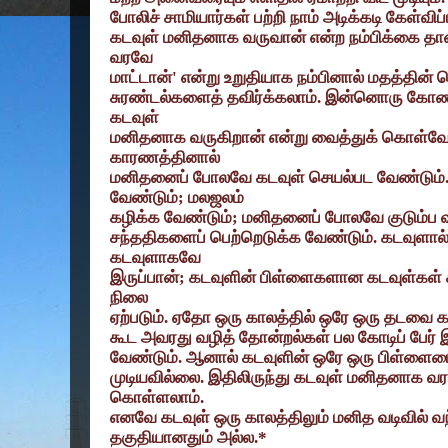
போலிச் சாமியார்கள் பற்றி நாம் அடிக்கடி கேள்வ
கடவுள் மனிதனாக வருவான் என்ற நம்பிக்கை தான
வரவே
மாட்டான்
'
என்று உறுதியாக நம்பினால் மதத்தின்
சுரண்டல்களைத் தவிர்க்கலாம். இன்னொரு கோணத
கடவுள்
மனிதனாக வருகிறான் என்று வைத்துக் கொள்வ
காரணத்தினால்
மனிதனைப் போலவே கடவுள் செயல்பட வேண்டும்
வேண்டும்
;
மலஜலம்
கழிக்க வேண்டும்
;
மனிதனைப் போலவே குடும்ப வா
சந்ததிகளைப் பெற்றெடுக்க வேண்டும். கடவுளால்
கடவுளாகவே
இருப்பான்
;
கடவுளின் பிள்ளைகளான கடவுள்கள் கண
நிலை
ஏற்படும். ஏதோ ஒரு காலத்தில் ஒரே ஒரு தடவை கடவ
கூட அவரது வழித் தோன்றல்கள் பல கோடிப் பேர் இ
வேண்டும். ஆனால் கடவுளின் ஒரே ஒரு பிள்ளையை
முடியவில்லை. இதிலிருந்து கடவுள் மனிதனாக வர
கொள்ளலாம்.
எனவே கடவுள் ஒரு காலத்திலும் மனித வடிவில் வ
தகுதியானதும் அல்ல.*