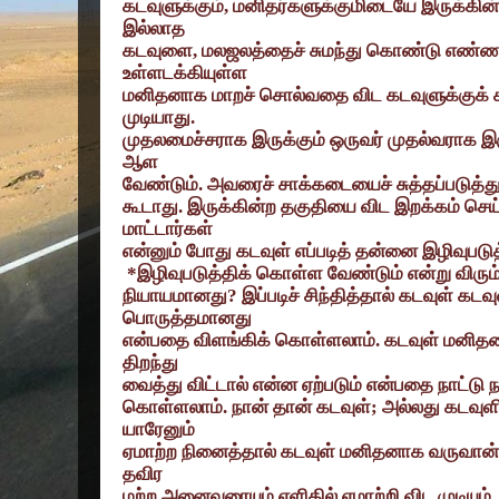
கடவுளுக்கும்
,
மனிதர்களுக்குமிடையே இருக்கின
இல்லாத
கடவுளை
,
மலஜலத்தைச் சுமந்து கொண்டு எண்ண
உள்ளடக்கியுள்ள
மனிதனாக மாறச் சொல்வதை விட கடவுளுக்குக் 
முடியாது.
முதலமைச்சராக இருக்கும் ஒருவர் முதல்வராக இ
ஆள
வேண்டும். அவரைச் சாக்கடையைச் சுத்தப்படுத்த
கூடாது. இருக்கின்ற தகுதியை விட இறக்கம் ச
மாட்டார்கள்
என்னும் போது கடவுள் எப்படித் தன்னை இழிவுபட
*
இழிவுபடுத்திக் கொள்ள வேண்டும் என்று விரும
நியாயமானது
?
இப்படிச் சிந்தித்தால் கடவுள் கட
பொருத்தமானது
என்பதை விளங்கிக் கொள்ளலாம். கடவுள் மனித
திறந்து
வைத்து விட்டால் என்ன ஏற்படும் என்பதை நாட்டு ந
கொள்ளலாம். நான் தான் கடவுள்
;
அல்லது கடவுள
யாரேனும்
ஏமாற்ற நினைத்தால் கடவுள் மனிதனாக வருவான் 
தவிர
மற்ற அனைவரையும் எளிதில் ஏமாற்றி விட முடியும்.