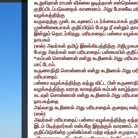
கூறுகிறான் ராமன் வில்லை ஒடித்தான் என்றெல்லாம
குறிப்பிடப்படுவதைக் காணலாம். அது போலவே மர
வழக்கத்திற்கு
வருவதற்கு முன்
,
கடவுளைப் படர்க்கையாகக் குறிப
முன்னிலையாகக் குறிப்பிடும் போது நீ என்றும் தான
இன்றும் தொடர்கிறது. மரியாதைப் பன்மை வழக்கத்த
நாயகம்
(
ஸல்) அவர்கள் தமிழ் இலக்கியத்திற்கு அறிமுகம
போது அவர்கள் என மரியாதைப் பன்மையில் குறிப்ப
*
கம்பன் சொன்னான் என்று கூறினால் அது மரியா
மாட்டோம்.
கருணாநிதி சொன்னான் என்று கூறினால் அது மர
மரியாதைப்
பன்மை வழக்கத்திற்கு வந்து விட்ட பின் கருணாநி
வழக்கத்திற்கு வராத காலத்தில் கம்பன் வாழ்ந்த
கடவுள் சொன்னான் என்று கூறினால் அது மரியாத
நாயகத்தை
அவ்வாறு கூறினால் அது மரியாதைக் குறைவு என்ற
(ஸல்)
அவர்கள் மரியாதைப் பன்மை வழக்கத்திற்கு வந்த ப
இடம் பிடித்தார்கள் என்பதே இதற்குக் காரணம்.
குறிப்பிடுகின்ற முஸ்லிம்கள் மற்ற எந்தச் சமுதாய