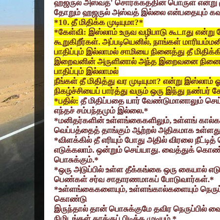
ஹஜருல் அஸ்வத்
'
சொர்க்கத்தின் பொருள் என்று 
தோறும் ஹஜருல் அஸ்வத் இல்லை என்பதையும் க
*10.
தீ மிதிக்க முடியுமா
?*
*
கேள்வி: இஸ்லாம் உருவ வழிபாடு கூடாது என்று 
கூறுகிறீர்கள். அப்படியெனில்
,
நாங்கள் மாரியம்ம
பாதிப்பும் இல்லாமல் சாமியை நினைத்து தீ மிதி
இறைவனின் அருளினால் அந்த இறைவனை நினைத
பாதிப்பும் இல்லாமல்
நீங்கள் தீ மிதித்து வர முடியுமா
?
என்று இஸ்லாம் ஓ
நிகழ்ச்சியைப் பார்த்து வரும் ஒரு இந்து நண்பர் கே
*
பதில்:
தீ மிதிப்பதை யார் வேண்டுமானாலும் செய்ய
எந்தச் சம்பந்தமும் இல்லை.*
*
மனிதர்களின் உள்ளங்கைகளிலும்
,
உள்ளங் கால்
வெப்பத்தைத் தாங்கும் ஆற்றல் அதிகமாக உள்ளது
*
விளக்கில் தீ எரியும் போது அதில் விரலை நீட்ட
எடுக்கலாம். ஒன்றும் செய்யாது. வைத்துக் கொண
பொசுக்கும்.*
*
ஒரு அடுப்பில் உள்ள தீக்கங்கை ஒரு கையால் எடுத்
பெண்கள் சர்வ சாதாரணமாகப் போடுவார்கள்.*
*
உள்ளங்கைகளையும்
,
உள்ளங்கால்களையும் நெருப்
கொண்டு
இருந்தால் தான் பொசுக்குமே தவிர நெருப்பில் வை
நிமிடங்கள் தாக்குப் பிடிக்க முடியும்.*