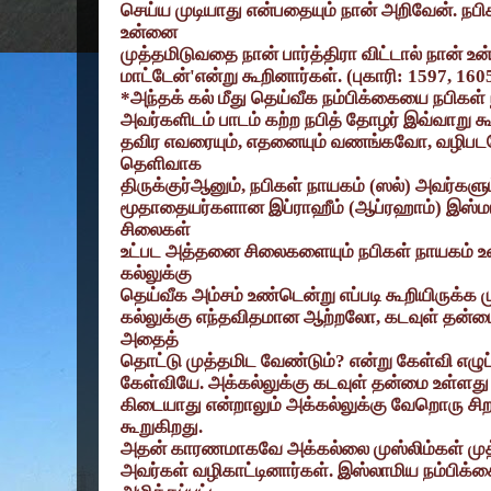
செய்ய முடியாது என்பதையும் நான் அறிவேன். நபி
உன்னை
முத்தமிடுவதை நான் பார்த்திரா விட்டால் நான் உன
மாட்டேன்
'
என்று கூறினார்கள். (புகாரி:
1597, 160
*
அந்தக் கல் மீது தெய்வீக நம்பிக்கையை நபிகள் 
அவர்களிடம் பாடம் கற்ற நபித் தோழர் இவ்வாறு 
தவிர எவரையும்
,
எதனையும் வணங்கவோ
,
வழிபடவ
தெளிவாக
திருக்குர்ஆனும்
,
நபிகள் நாயகம் (ஸல்) அவர்களும்
மூதாதையர்களான இப்ராஹீம் (ஆப்ரஹாம்) இஸ்மா
சிலைகள்
உட்பட அத்தனை சிலைகளையும் நபிகள் நாயகம் உ
கல்லுக்கு
தெய்வீக அம்சம் உண்டென்று எப்படி கூறியிருக்க மு
கல்லுக்கு எந்தவிதமான ஆற்றலோ
,
கடவுள் தன்ம
அதைத்
தொட்டு முத்தமிட வேண்டும்
?
என்று கேள்வி எழு
கேள்வியே. அக்கல்லுக்கு கடவுள் தன்மை உள்ளத
கிடையாது என்றாலும் அக்கல்லுக்கு வேறொரு சிறப
கூறுகிறது.
அதன் காரணமாகவே அக்கல்லை முஸ்லிம்கள் முத்
அவர்கள் வழிகாட்டினார்கள். இஸ்லாமிய நம்பிக்க