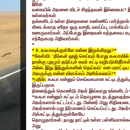
இந்த
வகையில் அவனை விடச் சிறந்தவன் இல்லையா
?
உள்ளவர்கள்
தங்களிடம் உள்ள நிறைகளை எண்ணிப் பார்த்தால்
கிடைக்காத ஏதோ ஒரு வசதி
,
வாய்ப்பு
,
பாக்கியம்
உணருவார்கள். அப்போது இறைவன் எத்தகைய க
சந்தேகமற அறிவார்கள்.
*
* 8.
கஃபாவுக்குள்ளே என்ன இருக்கிறது
?*
*
கேள்வி:
'
நீங்கள் ஹஜ் செய்யும் போது கஃபாவில்
நான்கு புறமும் தடுப்புச் சுவர் கட்டி வழிபடுகிறீர்
அல்ல. இது இந்துக்களின் தெய்வம்
'
என மராட்டிய 
அவருக்கு என்ன விளக்கம் அளிக்கலாம்
?*
*
பதில்:
கஃபா என்னும் செவ்வகமான கட்டிடத்துக
இருப்பதாக
நினைத்துக் கொண்டு அவர் இவ்வாறு உங்களிடம் கே
*
கஃபா என்னும் கட்டிடம் தொழுகை நடத்துவதற்
அவர்களால் கட்டப்பட்டது. பின்னர் அது சிதிலமடை
அவர்களால் மறு நிர்மாணம் செய்யப்பட்டது. அவர
அக்கட்டிடத்துக்குள்ளேயே
தொழுதார்கள். நமது நாட்டில் உள்ள பள்ளிவாசல
அது