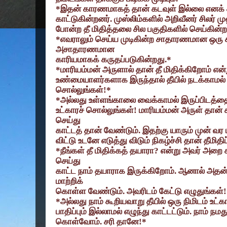
*
இதன் காரணமாகத் தான் கடவுள் இல்லை எனக் கூ
காட்டுகின்றனர். முஸ்லிம்களில் அறிவீனர் சிலர் ம
போன்ற தீ மிதித்தலை சில பகுதிகளில் செய்கின்ற
*
எவராலும் செய்ய முடிகின்ற சாதாரணமான ஒர
அசாதாரணமான
காரியமாகக் கருதப்படுகின்றது.*
*
மாரியம்மன் அருளால் தான் தீ மிதிக்கிறோம் என்
உண்மையாளர்களாக இருந்தால் தீயில் நடக்காமல் ஒர
சொல்லுங்கள்!*
*
அல்லது உள்ளங்காலை வைக்காமல் இருப்பிடத்தை த
உட்காரச் சொல்லுங்கள்! மாரியம்மன் அருள் தான்
செய்து
காட்டத் தான் வேண்டும். இதற்கு யாரும் முன் வர ம
விட்டு உடனே எடுத்து விடும் நிகழ்ச்சி தான் தீமிதிப
*
நீங்கள் தீ மிதிக்கத் தயாரா
?
என்று அவர் அறை க
செய்து
காட்ட நாம் தயாராக இருக்கிறோம். ஆனால் அதன்
மாற்றிக்
கொள்ள வேண்டும். அவரிடம் கேட்டு எழுதுங்கள்!
*
அல்லது நாம் கூறியவாறு தீயில் ஒரு நிமிடம் உட்கார
பாதிப்பும் இல்லாமல் எழுந்து காட்டட்டும். நாம் நம
கொள்வோம். சரி தானே!*