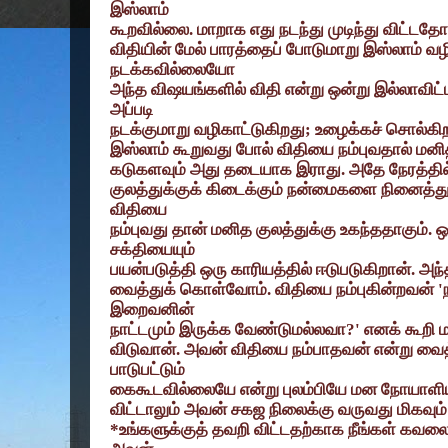
இஸ்லாம்
கூறவில்லை. மாறாக எது நடந்து முடிந்து விட்டத
விதியின் மேல் பாரத்தைப் போடுமாறு இஸ்லாம் வழி
நடக்கவில்லையோ
அந்த விஷயங்களில் விதி என்று ஒன்று இல்லாவிட்
அப்படி
நடக்குமாறு வழிகாட்டுகிறது
;
உழைக்கச் சொல்கி
இஸ்லாம் கூறுவது போல் விதியை நம்புவதால் மனித
கடுகளவும் அது தடையாக இராது. அதே நேரத்தில
குலத்துக்குக் கிடைக்கும் நன்மைகளை நினைத்து
விதியை
நம்புவது தான் மனித குலத்துக்கு உகந்ததாகும்.
சக்தியையும்
பயன்படுத்தி ஒரு காரியத்தில் ஈடுபடுகிறான். அந
வைத்துக் கொள்வோம். விதியை நம்புகின்றவன்
'
இறைவனின்
நாட்டமும் இருக்க வேண்டுமல்லவா
?'
எனக் கூறி 
விடுவான். அவன் விதியை நம்பாதவன் என்று வை
பாடுபட்டும்
கைகூடவில்லையே என்று புலம்பியே மன நோயாளி
விட்டாலும் அவன் சகஜ நிலைக்கு வருவது மிகவும
*
உங்களுக்குத் தவறி விட்டதற்காக நீங்கள் கவலை