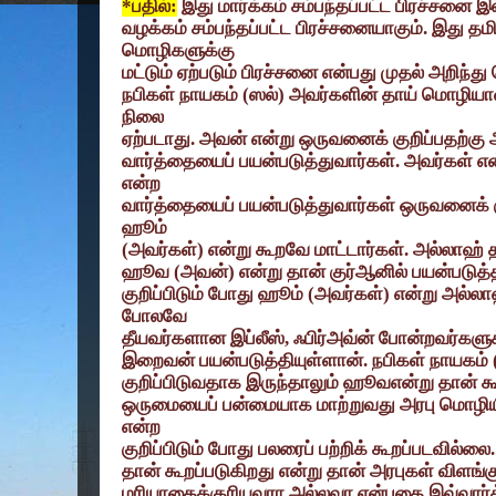
*
பதில்:
இது மார்க்கம் சம்பந்தப்பட்ட பிரச்சனை 
வழக்கம் சம்பந்தப்பட்ட பிரச்சனையாகும். இது த
மொழிகளுக்கு
மட்டும் ஏற்படும் பிரச்சனை என்பது முதல் அறிந
நபிகள் நாயகம் (ஸல்) அவர்களின் தாய் மொழி
நிலை
ஏற்படாது. அவன் என்று ஒருவனைக் குறிப்பதற்க
வார்த்தையைப் பயன்படுத்துவார்கள். அவர்கள் என
என்ற
வார்த்தையைப் பயன்படுத்துவார்கள் ஒருவனைக் 
ஹூம்
(
அவர்கள்) என்று கூறவே மாட்டார்கள். அல்லாஹ் தன
ஹூவ (அவன்) என்று தான் குர்ஆனில் பயன்படுத்தி
குறிப்பிடும் போது ஹூம் (அவர்கள்) என்று அல்ல
போலவே
தீயவர்களான இப்லீஸ்
,
ஃபிர்அவ்ன் போன்றவர்களு
இறைவன் பயன்படுத்தியுள்ளான். நபிகள் நாயகம் (
குறிப்பிடுவதாக இருந்தாலும் ஹூவஎன்று தான் 
ஒருமையைப் பன்மையாக மாற்றுவது அரபு மொழிய
என்ற
குறிப்பிடும் போது பலரைப் பற்றிக் கூறப்படவில்லை.
தான் கூறப்படுகிறது என்று தான் அரபுகள் விளங்
மரியாதைக்குரியவரா அல்லவா என்பதை இவ்வார்த்