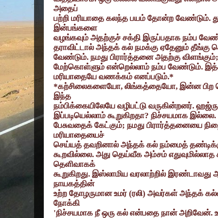
அதைப்
பற்றி மரியாதை கலந்த பயம் தோன்ற வேண்டும். த
இன்பங்களை
வழங்கவும் அதற்குச் சக்தி இருப்பதாக நம்ப வே
தராவிட்டால் அந்தக் கல் நமக்கு ஏதேனும் தீங்கு ச
வேண்டும். நமது பிரார்த்தனை அதற்கு விளங்கும்
மேற்கொள்ளும் என்றெல்லாம் நம்ப வேண்டும். இத்
மரியாதையே வணக்கம் எனப்படும்.*
*
கற்சிலைகளையோ
,
லிங்கத்தையோ
,
இன்ன பிற
இந்த
நம்பிக்கையிலேயே வழிபட்டு வருகின்றனர். ஹஜ்ரு
இப்படியெல்லாம் கூறுகிறதா
?
நிச்சயமாக இல்லை. அ
பேசுவதைக் கேட்கும்
;
நமது பிரார்த்தனையை நிற
மரியாதையைச்
செய்யத் தவறினால் அந்தக் கல் நம்மைத் தண்டிக்
கூறவில்லை. அது தெய்வீக அம்சம் எதுவுமில்லாத
தெளிவாகக்
கூறுகிறது. இஸ்லாமிய வரலாற்றில் இரண்டாவது 
நாயகத்தின்
உற்ற தோழருமான உமர் (ரலி) அவர்கள் அந்தக் கல்
நோக்கி
'
நிச்சயமாக நீ ஒரு கல் என்பதை நான் அறிவேன். உ