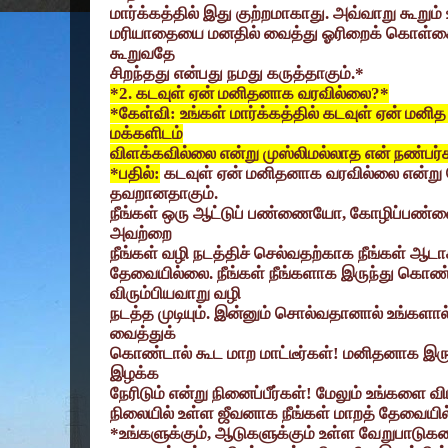
மார்க்கத்தில் இது குற்றமாகாது. அவ்வாறு கூறும
மரியாதையை மனதில் வைத்து ஓரிறைக் கொள்கைக
கூறுவதே
சிறந்தது என்பது நமது கருத்தாகும்.*
*2.
கடவுள் ஏன் மனிதனாக வரவில்லை
?*
*
கேள்வி: உங்கள் மார்க்கத்தில் கடவுள் ஏன் ம
மக்களிடம்
விளக்கவில்லை என்று முஸ்லிமல்லாத என் நண்பர்
*
பதில்:
கடவுள் ஏன் மனிதனாக வரவில்லை என்று க
தவறானதாகும்.
நீங்கள் ஒரு ஆட்டுப் பண்ணையோ
,
கோழிப்பண்ணை
அவற்றை
நீங்கள் வழி நடத்திச் செல்வதற்காக நீங்கள் ஆட
தேவையில்லை. நீங்கள் நீங்களாக இருந்து கொண
விரும்பியவாறு வழி
நடத்த முடியும். இன்னும் சொல்வதானால் உங்களா
வைத்துக்
கொண்டால் கூட மாற மாட்டீர்கள்! மனிதனாக இர
இழக்க
நேரிடும் என்று நினைப்பீர்கள்! மேலும் உங்களை வி
நிலையில் உள்ள ஜீவனாக நீங்கள் மாறத் தேவையில்ல
*
உங்களுக்கும்
,
ஆடுகளுக்கும் உள்ள வேறுபாடுகள