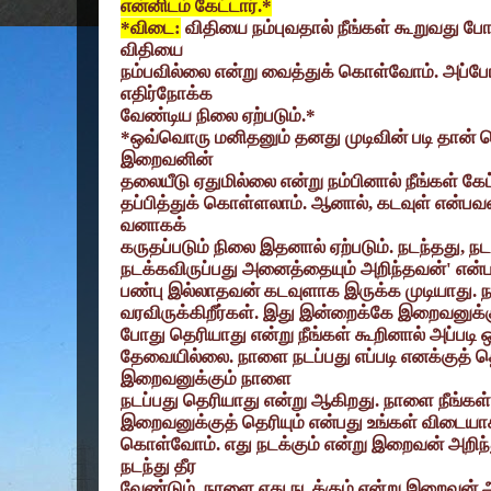
என்னிடம் கேட்டார்.*
*
விடை:
விதியை நம்புவதால் நீங்கள் கூறுவது ப
விதியை
நம்பவில்லை என்று வைத்துக் கொள்வோம். அப்
எதிர்நோக்க
வேண்டிய நிலை ஏற்படும்.*
*
ஒவ்வொரு மனிதனும் தனது முடிவின் படி தான் ச
இறைவனின்
தலையீடு ஏதுமில்லை என்று நம்பினால் நீங்கள் கேட
தப்பித்துக் கொள்ளலாம். ஆனால்
,
கடவுள் என்ப
வனாகக்
கருதப்படும் நிலை இதனால் ஏற்படும். நடந்தது
,
நட
நடக்கவிருப்பது அனைத்தையும் அறிந்தவன்
'
என்ப
பண்பு இல்லாதவன் கடவுளாக இருக்க முடியாது.
வரவிருக்கிறீர்கள். இது இன்றைக்கே இறைவனுக்கு
போது தெரியாது என்று நீங்கள் கூறினால் அப்
தேவையில்லை. நாளை நடப்பது எப்படி எனக்குத
இறைவனுக்கும் நாளை
நடப்பது தெரியாது என்று ஆகிறது. நாளை நீங்
இறைவனுக்குத் தெரியும் என்பது உங்கள் விடையா
கொள்வோம். எது நடக்கும் என்று இறைவன் அறிந
நடந்து தீர
வேண்டும். நாளை எது நடக்கும் என்று இறைவன்