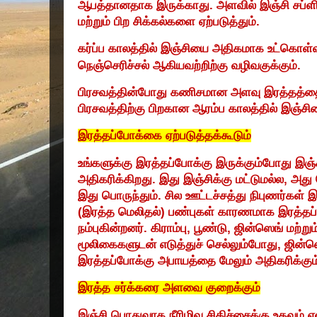
ஆபத்தானதாக இருக்காது. அளவில் இஞ்சி சப்ளி
மற்றும் பிற சிக்கல்களை ஏற்படுத்தும்.
கர்ப்ப காலத்தில் இஞ்சியை அதிகமாக உட்கொள்
நெஞ்செரிச்சல் ஆகியவற்றிற்கு வழிவகுக்கும்.
பிரசவத்தின்போது கணிசமான அளவு இரத்தத்தை
பிரசவத்திற்கு பிறகான ஆரம்ப காலத்தில் இஞ்சிய
இரத்தப்போக்கை ஏற்படுத்தக்கூடும்
உங்களுக்கு இரத்தப்போக்கு இருக்கும்போது இஞ
அதிகரிக்கிறது. இது இஞ்சிக்கு மட்டுமல்ல
,
அது 
இது பொருந்தும். சில ஊட்டச்சத்து நிபுணர்கள் 
(இரத்த மெலிதல்) பண்புகள் காரணமாக இரத்தப்ப
நம்புகின்றனர். கிராம்பு
,
பூண்டு
,
ஜின்ஸெங் மற்றும
மூலிகைகளுடன் எடுத்துச் செல்லும்போது
,
ஜின்ஸ
இரத்தப்போக்கு அபாயத்தை மேலும் அதிகரிக்கும
இரத்த சர்க்கரை அளவை குறைக்கும்
இஞ்சி பொதுவாக நீரிழிவு சிகிச்சைக்கு உதவும் 