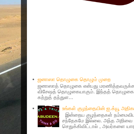
Popular Posts
ஜனாஸா தொழுகை தொழும் முறை
ஜனாஸாத் தொழுகை என்பது மரணித்தவருக்கா
விசேஷத் தொழுகையாகும். இந்தத் தொழுகைய
கற்றுத் தந்துள...
உங்கள் குழந்தையின் ஐ.க்யூ அத
இன்றைய குழந்தைகள் நம்மைவிட 
சந்தேகமே இல்லை. அந்த அறிவை 
செதுக்கிவிட்டால் , அவர்களை யாரா