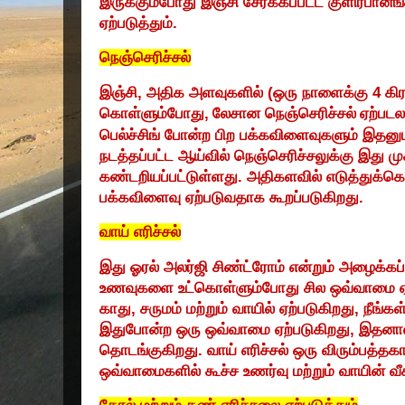
இருக்கும்போது இஞ்சி சேர்க்கப்பட்ட குளிர்பானங
ஏற்படுத்தும்.
நெஞ்செரிச்சல்
இஞ்சி
,
அதிக அளவுகளில் (ஒரு நாளைக்கு
4
கிர
கொள்ளும்போது
,
லேசான நெஞ்செரிச்சல்
ஏற்படல
பெல்ச்சிங் போன்ற பிற பக்கவிளைவுகளும் இதனுடன
நடத்தப்பட்ட ஆய்வில் நெஞ்செரிச்சலுக்கு இ
கண்டறியப்பட்டுள்ளது. அதிகளவில் எடுத்துக்கொ
பக்கவிளைவு ஏற்படுவதாக கூறப்படுகிறது.
வாய் எரிச்சல்
இது ஓரல் அலர்ஜி சிண்ட்ரோம் என்றும் அழைக்கப்ப
உணவுகளை உட்கொள்ளும்போது சில ஒவ்வாமை ஏற்
காது
,
சருமம் மற்றும் வாயில் ஏற்படுகிறது
,
நீங்க
இதுபோன்ற ஒரு ஒவ்வாமை ஏற்படுகிறது
,
இதனால்
தொடங்குகிறது. வாய் எரிச்சல் ஒரு விரும்பத்தக
ஒவ்வாமைகளில் கூச்ச உணர்வு மற்றும் வாயின் வ