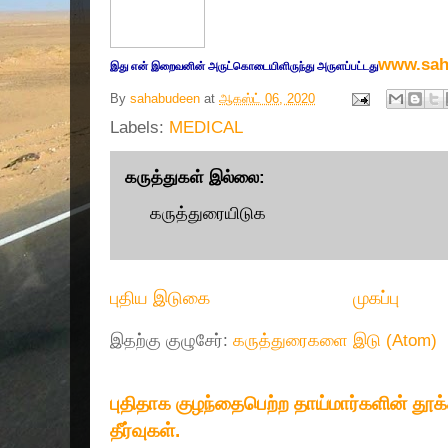
www.sah
இது எ
ன் இறை
வனின் அருட்
கொடையிளிருந்து அருளப்பட்டது
By
sahabudeen
at
ஆகஸ்ட் 06, 2020
Labels:
MEDICAL
கருத்துகள் இல்லை:
கருத்துரையிடுக
புதிய இடுகை
முகப்பு
இதற்கு குழுசேர்:
கருத்துரைகளை இடு (Atom)
புதிதாக குழந்தைபெற்ற தாய்மார்களின் தூ
தீர்வுகள்.