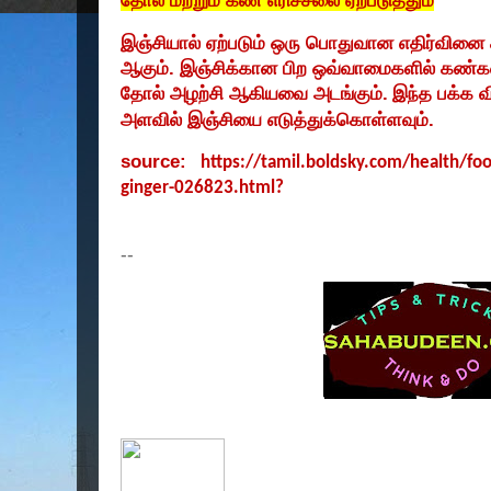
தோல் மற்றும் கண் எரிச்சலை ஏற்படுத்தும்
இஞ்சியால் ஏற்படும் ஒரு பொதுவான எதிர்வினை சரு
ஆகும். இஞ்சிக்கான பிற ஒவ்வாமைகளில் கண்கள்
தோல் அழற்சி ஆகியவை அடங்கும்.
இந்த பக்க 
அளவில் இஞ்சியை எடுத்துக்கொள்ளவும்.
source:
https://tamil.boldsky.com/health/foo
ginger-026823.html?
--