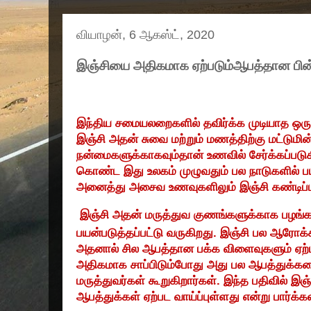
வியாழன், 6 ஆகஸ்ட், 2020
இஞ்சியை அதிகமாக ஏற்படும்ஆபத்தான பி
இந்திய சமையலறைகளில் தவிர்க்க முடியாத ஒரு
இஞ்சி அதன் சுவை மற்றும் மணத்திற்கு மட்டும
நன்மைகளுக்காகவும்தான் உணவில் சேர்க்கப்
கொண்ட இது உலகம் முழுவதும் பல நாடுகளில் பயன
அனைத்து அசைவ உணவுகளிலும் இஞ்சி கண்டிப்பாக
இஞ்சி அதன் மருத்துவ குணங்களுக்காக பழங்கா
பயன்படுத்தப்பட்டு வருகிறது. இஞ்சி பல ஆரோக
அதனால் சில ஆபத்தான பக்க விளைவுகளும் ஏற்பட
அதிகமாக சாப்பிடும்போது அது பல ஆபத்துக்களை
மருத்துவர்கள் கூறுகிறார்கள். இந்த பதிவில் இ
ஆபத்துக்கள் ஏற்பட வாய்ப்புள்ளது என்று பார்க்க