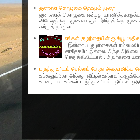
ஜனாஸா தொழுகை தொழும் முறை
ஜனாஸாத் தொழுகை என்பது மரணித்தவருக்கா
விசேஷத் தொழுகையாகும். இந்தத் தொழுகைய
கற்றுத் தந்துள...
உங்கள் குழந்தையின் ஐ.க்யூ அத
இன்றைய குழந்தைகள் நம்மைவிட 
சந்தேகமே இல்லை. அந்த அறிவை 
செதுக்கிவிட்டால் , அவர்களை யாரா
மருத்துவரிடம் செல்லும் போது அவதானிக்க
உங்களுக்கோ அல்லது வீட்டில் உள்ளவர்களுக்க
உடனடியாக உங்கள் மரு்த்துவரிடம் நீங்கள் ஓடு