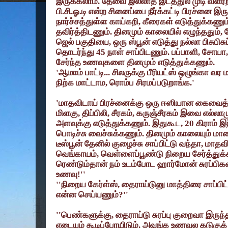
இருக்கலாம். தேவை இல்லாத இடத்துல முடி வளர
பி.சி.ஓ.டி என்ற சினைப்பை நீர்க்கட்டி பிரச்னை இ
நார்ச்சத்துள்ள காய்கறி
,
கீரைகள் எடுத்துக்கணும
தவிர்த்திடணும். தினமும் காலையில் எழுந்ததும்
,
ஜெல் பகுதியை
,
ஒரு ஸ்பூன் எடுத்து நல்லா பிசுபிச
தொடர்ந்து
45
நாள் சாப்பிடணும். பப்பாளி
,
சோயா
சேர்ந்த உணவுகளை தினமும் எடுத்துக்கணும்.
'
ஆமாம் பாட்டி... சிலருக்கு பீரியட்ஸ் ஒழுங்கா வர
நிற்க மாட்டாம
,
ரொம்ப சிரமப்படுறாங்க.
'
'
மாதவிடாய் பிரச்னைக்கு ஒரு ஈஸியான கைவைத்த
மிளகு
,
திப்பிலி
,
சீரகம்
,
கருஞ்சீரகம் இவை எல்லா
அளவுக்கு எடுத்துக்கணும். இதுகூட
, 20
கிராம் இந
பொடிச்சு வைச்சுக்கணும். தினமும் காலையும் மா
டீஸ்பூன் தேனில் குழைச்சு சாப்பிட்டு வந்தா
,
மாதவிட
வெங்காயம்
,
வெள்ளைப்பூண்டு நிறைய சேர்த்துக்
ரெண்டும்தான் நம் உடம்போட ஹார்மோன் சுரப்பிகளை
உணவு!
''
''
நிறைய கேர்ள்ஸ்
,
தைராய்டுனு மாத்திரை சாப்பிட
என்ன செய்யணும்
?''
''
பெண்களுக்கு
,
தைராய்டு சுரப்பு குறைவா இருந்
எடையும் கூடிப்போயிடும். அவங்க உணவுல கடுகுக் 