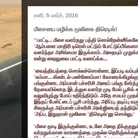
சனி, 5 மார்ச், 2016
மீசையை மழிக்க மூலிகை திரெடிங்!
''
பாட்டி... மீசை வளர்றது பத்தி சொல்றேன்னீங்கள
'
ஆம்பளை மாதிரி டிரெஸ் மட்டும் போட்டுப்பீங்களா
வளர்ந்தா அசிங்கமா இருக்காம். அதையும் முறு
என்று ஷைலுவை பாட்டி கலாய்க்க...
'
வைத்தியத்தை சொல்லச்சொன்னா
,
இப்படி வம்பு
'
சும்மா... கிண்டல் பண்ணேம்மா! கோரைக்கிழங்க
பங்குன்னா
,
அம்மான் பச்சரிசி அரைப் பங்கு சேர்த
தேவையில்லாத இடத்துல வளர்ற முடி மேல் பூசிக் க
வலுவிழந்து போய் உதிர்ந்திடும். அதே சமயம் ம
இந்தப் பேஸ்ட்டைப் பூசி பார்த்து
,
அரிப்பு
,
தடிப்பு 
சிலருக்கு அம்மான் பச்சரிசி அலர்ஜியைத் தந்திடும
'
அப்ப
,
இதுதான் மூலிகை
'
திரெடிங்
'
னு சொல்லு.
'
'
மீசை தாடி இருக்குன்னா
,
உடனே அதை நீக்குறதுக
வர்றதுக்கான காரணத்தை முதல்ல தெரிஞ்சுக்கண