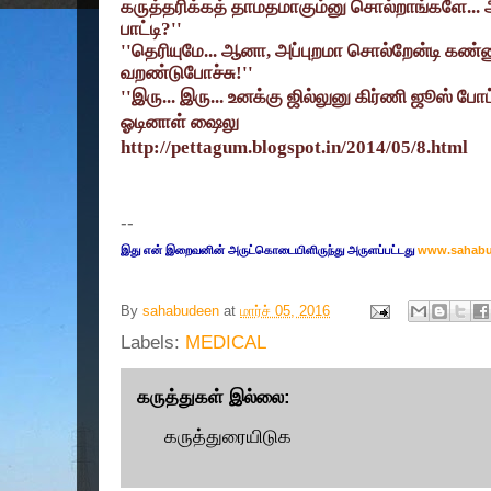
கருத்தரிக்கத் தாமதமாகும்னு சொல்றாங்களே... அ
பாட்டி
?''
''
தெரியுமே... ஆனா
,
அப்புறமா சொல்றேன்டி கண்ண
வறண்டுபோச்சு!
''
''
இரு... இரு... உனக்கு ஜில்லுனு கிர்ணி ஜூஸ் ப
ஓடினாள் ஷைலு
http://pettagum.blogspot.in/2014/05/8.html
--
இது என் இறைவனின் அருட்கொடையிளிருந்து அருளப்பட்டது
www.sahab
By
sahabudeen
at
மார்ச் 05, 2016
Labels:
MEDICAL
கருத்துகள் இல்லை:
கருத்துரையிடுக