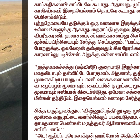
காய்கறிகளைச் சாப்பிடவே கூடாது. அதாவது
,
மு
காலிஃப்ளவர் இதையெல்லாம் தொடவே கூடாது. 
பெரிசாக்கிடும்.
புற்றுநோயையே தடுக்கும் ஒரு உணவாக இருக்கு
உள்ளவங்களுக்கு ஆகாது. தைராய்டு குறைவு இரு
விபரீதகரணி
,
ஹலாசனம்
,
சர்வாங்காசனம்னு சி
மூச்சுப்பயிற்சியையும் சேர்த்து செய்யணும்.
''
பாட்ட
போறதுக்கு
,
ஓவலேஷன் தள்ளுவதும் சில நேரங்களி
காரணம்னு படிச்சேன். அதுக்கு என்ன சாப்பிடலாம்
''
துத்தநாகச்சத்து (க்ஷ்வீஸீநீ) குறைபாடு இருந
மாதவிடாயும் தள்ளிட்டே போகுமாம். அதனால்
,
து
முளைகட்டிய பயறு
,
பட்டாணி வகைகளை உணவில் சே
வாழைப்பழம் மூலமாவும்
,
வைட்டமின் டி முட்டை மூ
மூலமாவும் ஈஸியாக் கிடைச்சிடுது. ஒமேகா சத்தை
மீன்கள் தந்திடும். இதையெல்லாம் உணவுல சேர்த்த
சித்த மருத்துவத்துல
, '
விஷ்ணுகிரந்தி
'
னு ஒரு மூ
மூலிகை கருமுட்டை வளர்ச்சிக்குப் பயன்படுதாம்
தாமதமான பெண்கள் மருத்துவர் ஆலோசனைய
சாப்பிடலாம்!
''
''
அட! சூப்பர். புரொலாக்டின் ஹார்மோன் அதிகரிச்