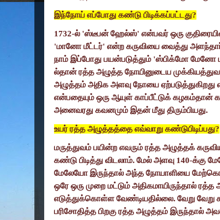
இந்நோய் எப்போது கண்டு பிடிக்கப்பட்டது
?
1732-
ல்
'
ஸ்டீபன் ஹேல்ஸ்
'
என்பவர் ஒரு குதிரைய
'
மானோ மீட்டர்
'
என்ற கருவியை வைத்து அளந்தார
நாம் இப்போது பயன்படுத்தும்
'
ஸ்பிக்மோ மேனோ ம
ல்தான் ரத்த அழுத்த நோயினுடைய முக்கியத்துவம்
அழுத்தம் அதிக அளவு நோயை ஏற்படுத்துகிறது எ
என்பதையும் ஒரு ஆயுள் காப்பீட்டுக் கழகம்தான் க
அனைவரது கவனமும் இதன் மீது திரும்பியது.
உயர் ரத்த அழுத்தத்தை எவ்வாறு கண்டுபிடிப்பது
?
மருத்துவம் பயின்ற எவரும் ரத்த அழுத்தக் கருவி
கண்டு பிடித்து விடலாம். மேல் அளவு
140-
க்கு ம
மேலேயோ இருந்தால் அந்த நோயாளியை மேற்கொண
ஒரே ஒரு முறை மட்டும் அதிகமாயிருந்தால் ரத்
எடுத்துக்கொள்ள வேண்டியதில்லை. வேறு வேறு ச
பரிசோதித்த பிறகு ரத்த அழுத்தம் இருந்தால் 