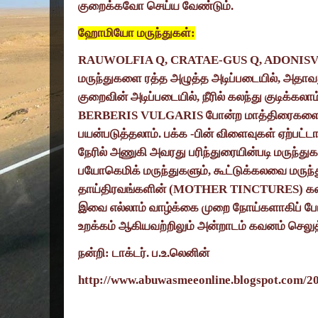
குறைக்கவோ செய்ய வேண்டும்.
ஹோமியோ மருந்துகள்:
RAUWOLFIA Q, CRATAE-GUS Q, ADONIS
மருந்துகளை ரத்த அழுத்த அடிப்படையில்
,
அதாவத
குறைவின் அடிப்படையில்
,
நீரில் கலந்து குடிக்கலாம
BERBERIS VULGARIS
போன்ற மாத்திரைகளைய
பயன்படுத்தலாம். பக்க -பின் விளைவுகள் ஏற்ப
நேரில் அணுகி அவரது பரிந்துரையின்படி மருந்து
பயோகெமிக் மருந்துகளும்
,
கூட்டுக்கலவை மருந்
தாய்திரவங்களின் (
MOTHER TINCTURES)
கல
இவை எல்லாம் வாழ்க்கை முறை நோய்களாகிப் போ
உறக்கம் ஆகியவற்றிலும் அன்றாடம் கவனம் செலுத
நன்றி: டாக்டர். ப.உ.லெனின்
http://www.abuwasmeeonline.blogspot.com/20