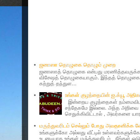
Popular Posts
ஜனாஸா தொழுகை தொழும் முறை
ஜனாஸாத் தொழுகை என்பது மரணித்தவருக்கா
விசேஷத் தொழுகையாகும். இந்தத் தொழுகைய
கற்றுத் தந்துள...
உங்கள் குழந்தையின் ஐ.க்யூ அத
இன்றைய குழந்தைகள் நம்மைவிட 
சந்தேகமே இல்லை. அந்த அறிவை 
செதுக்கிவிட்டால் , அவர்களை யாரா
மருத்துவரிடம் செல்லும் போது அவதானிக்க
உங்களுக்கோ அல்லது வீட்டில் உள்ளவர்களுக்க
உடனடியாக உங்கள் மரு்த்துவரிடம் நீங்கள் ஓடு