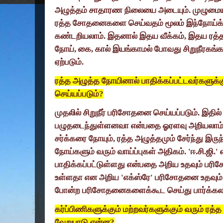
அழுத்தம் சாதாரண நிலையை அடையும். முழுமைய
ரத்த சோதனைகளை செய்வதம் மூலம் இந்நோய
கண்டறியலாம். இதனால் இதய வீக்கம்
,
இதய ரத்த
நோய்
,
கை
,
கால் இயங்காமல் போவது சிறுநீரகங
ஏற்படும்.
ரத்த அழுத்த நோயினால் பாதிக்கப்பட்டவர்கள
செய்யப்படும்
?
முதலில் சிறுநீர் பரிசோதனை செய்யப்படும். இதில்
பழுதடைந்துள்ளனவா என்பதை ஓரளவு அறியலாம்.
சர்க்கரை நோயும்
,
ரத்த அழுத்தமும் சேர்ந்து இருந
நோய்களும் வரும் வாய்ப்புகள் அதிகம்.
'
ஈ.சி.ஜி.
'
பாதிக்கப்பட்டுள்ளது என்பதை அறிய உதவும் பர
உள்ளதா என அறிய
'
எக்ஸ்ரே
'
பரிசோதனை உதவும்
போன்ற பரிசோதனைகளைக்கூட செய்து பார்க்கலா
கர்ப்பிணிகளுக்கும் மற்றவர்களுக்கும் வரும் ரத
வேறுபாடு என்ன
?