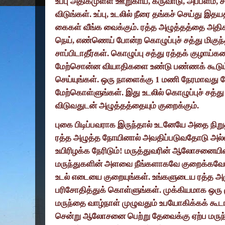
உப்பு அதிகமுள்ள ஊறுகாய்
,
கருவாடு
,
அப்பளம்
,
ச
விடுங்கள். உப்பு
,
உடலில் நீரை தங்கச் செய்து இதயத
கைகள் வீங்க வைக்கும். ரத்த அழுத்தத்தை அதி
நெய்
,
எண்ணெய் போன்ற கொழுப்புச் சத்து மிகு
சாப்பிடாதீர்கள். கொழுப்பு சத்து ரத்தக் குழா
மேற்சொன்ன வியாதிகளை உண்டு பண்ணக் கூடும்.
செய்யுங்கள். ஒரு நாளைக்கு
1
மணி நேரமாவது வ
மேற்கொள்ளுங்கள். இது உடலில் கொழுப்புச் சத்து
விடுவதுடன் அழுத்தத்தையும் குறைக்கும்.
புகை பிடிப்பவராக இருந்தால் உடனேயே அதை நிறுத்
ரத்த அழுத்த நோயினால் அவதிப்படுவதோடு அல்ல
உயிரிழக்க நேரிடும்! மருத்துவரின் ஆலோசனையின்ற
மருந்துகளின் அளவை நீங்களாகவே குறைக்கவோ
உடல் எடையை குறையுங்கள். உங்களுடைய ரத்த 
பரிசோதித்துக் கொள்ளுங்கள். முக்கியமாக ஒரு
மருந்தை வாழ்நாள் முழுவதும் உபயோகிக்கக் கூடாத
சென்று ஆலோசனை பெற்று தேவைக்கு ஏற்ப மரு