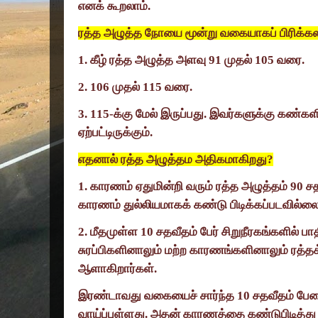
எனக் கூறலாம்.
ரத்த அழுத்த நோயை மூன்று வகையாகப் பிரிக்கல
1.
கீழ் ரத்த அழுத்த அளவு
91
முதல்
105
வரை.
2. 106
முதல்
115
வரை.
3. 115-
க்கு மேல் இருப்பது. இவர்களுக்கு கண்களின
ஏற்பட்டிருக்கும்.
எதனால் ரத்த அழுத்தம அதிகமாகிறது
?
1.
காரணம் ஏதுமின்றி வரும் ரத்த அழுத்தம்
90
சத
காரணம் துல்லியமாகக் கண்டு பிடிக்கப்படவில்லை
2.
மீதமுள்ள
10
சதவீதம் பேர் சிறுநீரகங்களில் பாதி
சுரப்பிகளினாலும் மற்ற காரணங்களினாலும் ரத்தக
ஆளாகிறார்கள்.
இரண்டாவது வகையைச் சார்ந்த
10
சதவீதம் பே
வாய்ப்புள்ளது. அதன் காரணத்தை கண்டுபிடித்து