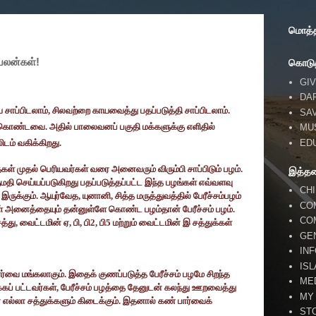
மொத்தப
 பலன்கள்!
கொடுத
GIV
DA
 சாப்பிடலாம்
,
சிலவற்றை காயவைத்து பதப்படுத்தி சாப்பிடலாம்.
SA
 கொண்டவை. அதில் பாலைவனப் பகுதி மக்களுக்கு எளிதில்
MU
ED
ிடம் வகிக்கிறது.
ைகள் முதல் பெரியவர்கள் வரை அனைவரும் விரும்பி சாப்பிடும் பழம்.
இத்த
ுமதி செய்யப்படுகிறது பதப்படுத்தப்பட்ட இந்த பழங்கள் எவ்வளவு
CH
ருக்கும். ஆயுர்வேத
,
யுனானி
,
சித்த மருத்துவத்தில் பேரீச்சம்பழம்
CO
கள் அனைத்தையும் தன்னுள்ளே கொண்ட பழம்தான் பேரீச்சம் பழம்.
CO
த்து
,
வைட்டமின் ஏ
,
பி
,
பி
2,
பி
5
மற்றும் வைட்டமின் இ சத்துக்கள்
GE
IN
IS
வை மங்கலாகும். இதைக் குணப்படுத்த பேரீச்சம் பழமே சிறந்த
ME
கப் பட்டவர்கள்
,
பேரீச்சம் பழத்தை தேனுடன் கலந்து ஊறவைத்து
MY
ன எல்லா சத்துக்களும் கிடைக்கும். இதனால் கண் பார்வைக்
ST