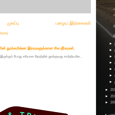
ம
அ
முகப்பு
பழைய இடுகைகள்
Atom)
►
ின் தூக்கமில்லா இரவுகளுக்கான சில தீர்வுகள்.
►
►
தை இருக்கும் போது சரியான நேரத்தில் தூங்குவது சாத்தியமில...
►
►
►
►
►
20
►
20
►
20
முகப