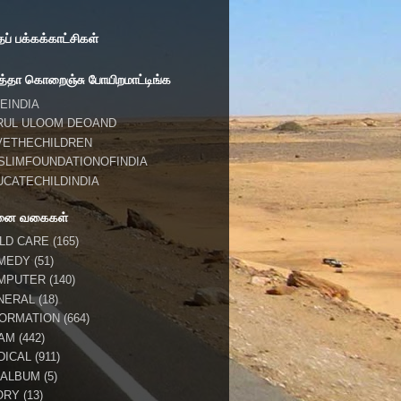
் பக்கக்காட்சிகள்
்தா கொறைஞ்சு போயிறமாட்டிங்க
EINDIA
RUL ULOOM DEOAND
VETHECHILDREN
SLIMFOUNDATIONOFINDIA
UCATECHILDINDIA
னை வகைகள்
ILD CARE
(165)
MEDY
(51)
MPUTER
(140)
NERAL
(18)
FORMATION
(664)
LAM
(442)
DICAL
(911)
 ALBUM
(5)
ORY
(13)