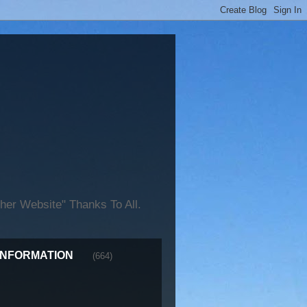
er Website" Thanks To All.
INFORMATION
(664)