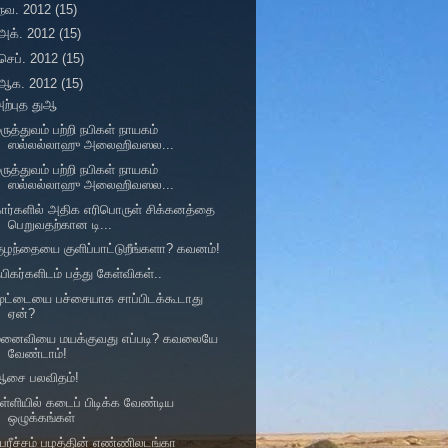
நவ. 2012
(15)
அக். 2012
(15)
செப். 2012
(15)
ஆக. 2012
(15)
ற்புத துஆ
ருத்துவம் பற்றி நபிகள் நாயகம்
ஸல்லல்லாஹு அலைஹிவஸல...
ருத்துவம் பற்றி நபிகள் நாயகம்
ஸல்லல்லாஹு அலைஹிவஸல...
ார்களில் அதிக எரிபொருள் சிக்கனத்தை
பெறுவதற்கான டி...
ுழந்தையை குளிப்பாட்டுறீங்களா? கவனம்!
பிகர்களிடம் பத்து கேள்விகள்..
ுட்டையை பச்சையாக சாப்பிடக்கூடாது
ஏன்?
மனைவியை மயக்குவது எப்படி? கவலையே
வேண்டாம்!
ஆசை பலவிதம்!
ள்ளியில் கடைப் பிடிக்க வேண்டிய
ஒழுக்கங்கள்
ேரீச்சம் பழத்தின் எண்ணிலடங்கா