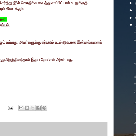
►
ு சேர்த்து நீரில் கொதிக்க வைத்து சாப்பிட்டால் உடலுக்குத்
் கிடைக்கும்.
►
►
கள்:
ய்யும்.
▼
அ
ம
 பழம் உள்ளது. அவர்களுக்கு ஏற்படும் உடல் ரீதியான இன்னல்களைக்
ம
ைத்து அருந்திவந்தால் இதய நோய்கள் அண்டாது.
க
க
ஃ
ம
ப
ப