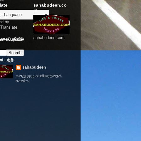
late
sahabudeen.co
m
ed by
Translate
sahabudeen.com
வலைப்பதிவில்
் பற்றி
sahabudeen
எனது முழு சுயவிவரத்தைக்
காண்க