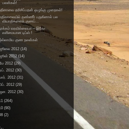
பலன்கள்!
தீனாவை தரிசிப்பதன் ஒழுங்கு முறைகள்!
திகாலையில் தண்ணீர் பருகினால் பல
வியாதிகளைக் குணப்...
தூக்கம் வரவில்லையா – இதோ
எளிமையான டிப்ஸ் !
இஸ்லாமிய குண நலன்கள்
ஜூலை 2012
(14)
ஜூன் 2012
(14)
மே 2012
(29)
ஏப். 2012
(30)
மார். 2012
(31)
பிப். 2012
(29)
ஜன. 2012
(30)
11
(264)
10
(90)
08
(2)
்பு