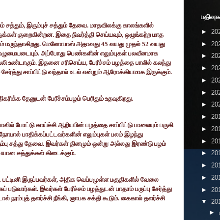
பதிவுக
 சத்தும்
,
இரும்புச் சத்தும் தேவை. மாதவிலக்கு காலங்களில்
►
20
துக்கள் குறைகின்றன. இதை நிவர்த்தி செய்யவும்
,
ஒழுங்கற்ற மாத
►
20
 பழம் மருந்தாகிறது. மெனோபாஸ் அதாவது
45
வயது முதல்
52
வயது
முழுமையடையும். அப்போது பெண்களின் எலும்புகள் பலவீனமாக
►
20
 வலி உண்டாகும். இதனை சரிசெய்ய
,
பேரீச்சம் பழத்தை பாலில் கலந்து
►
20
 சேர்த்து சாப்பிட்டு வந்தால் உடல் என்றும் ஆரோக்கியமாக இருக்கும்.
►
20
►
20
்க தேனுடன் பேரீச்சம்பழம் பெரிதும் உதவுகிறது.
►
20
►
20
ாலில் போட்டு காய்ச்சி ஆறியபின் பழத்தை சாப்பிட்டு பாலையும் பருகி
►
20
 நோயால் பாதிக்கப்பட்டவர்களின் எலும்புகள் பலம் இழந்து
►
20
ும்பு சத்து தேவை. இவர்கள் தினமும் ஒன்று அல்லது இரண்டு பழம்
வையான சத்துக்கள் கிடைக்கும்.
►
20
►
20
►
20
 பட்டினி இருப்பவர்கள்
,
அதிக வெப்பமுள்ள பகுதிகளில் வேலை
கப் படுவார்கள். இவர்கள் பேரீச்சம் பழத்துடன் பாதாம் பருப்பு சேர்த்து
►
20
் நரம்புத் தளர்ச்சி நீங்கி
,
ஞாபக சக்தி கூடும். கைகால் தளர்ச்சி
▼
20
►