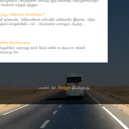
ருக்காக பிராத்தனை செய்யும் ஒரு விசேஷத் தொழுகையாகும்.
வர்கள் கற்றுத் தந்துள...
 ஐ.க்யூ அதிகமாக வேண்டுமா?
 நம்மைவிட அறிவாளிகள் என்பதில் சந்தேகமே இல்லை. அந்த
சம் செதுக்கிவிட்டால் , அவர்களை யாராலும் அடித்த...
தானிக்க வேண்டியவை
ர்களுக்கோ ஏதாவது சுகக் கேடு எனில் உடனடியாக உங்கள்
 அவ்வாறு செ...
பயணம் தீம்.
Blogger
இயக்குவது.