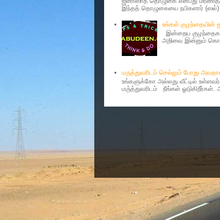
ஜனாஸாத் தொழுகை என்பது மரணித்தவ
இந்தத் தொழுகையை நபிகளார் (ஸல்) அ
உங்கள் குழந்தையின்
இன்றைய குழந்தைகள்
அறிவை இன்னும் கொஞ்
மருத்துவரிடம் செல்லும் போது அவ
உங்களுக்கோ அல்லது வீட்டில் உள்ளவ
மரு்த்துவரிடம் நீங்கள் ஓடுகிறீர்கள்.