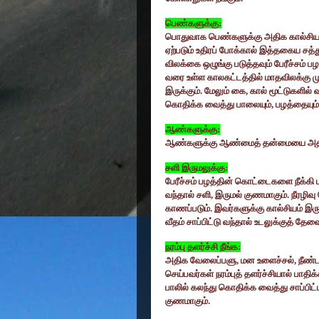
பெண்களுக்கு:
பொதுவாக பெண்களுக்கு அதிக கால்சியம்
ஏற்படும் உதிரப் போக்கால் இத்தகைய சத்
விலக்கை ஒழுங்கு படுத்தவும் பேரீச்சம்
வரை உள்ள காலகட்டத்தில் மாதவிலக்கு 
இருக்கும். மேலும் கை
,
கால் மூட்டுகளில்
கொதிக்க வைத்து பாலையும்
,
பழத்தையும்
ஆண்களுக்கு:
ஆண்களுக்கு ஆண்மைத் தன்மையை அதிகரிக
சளி இருமலுக்கு:
பேரீச்சம் பழத்தின் கொட்டைகளை நீக்கி ப
வந்தால் சளி
,
இருமல் குணமாகும். நீரழிவு
காணப்படும். இவர்களுக்கு கால்சியம் இர
வீதம் சாப்பிட்டு வந்தால் உடலுக்குத் தே
நரம்பு தளர்ச்சி நீங்க:
அதிக வேலைப்பளு
,
மன உளைச்சல்
,
நீண்ட
செய்பவர்கள் நரம்புத் தளர்ச்சியால் பாதிக்
பாலில் கலந்து கொதிக்க வைத்து சாப்பிட்டால
குணமாகும்.