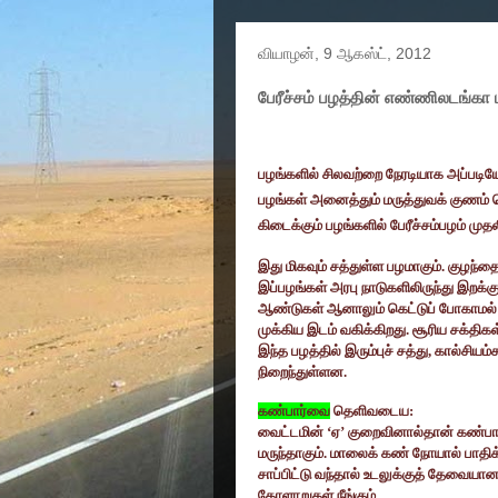
வியாழன், 9 ஆகஸ்ட், 2012
பேரீச்சம் பழத்தின் எண்ணிலடங்கா
பழங்களில் சிலவற்றை நேரடியாக அப்படியே
பழங்கள் அனைத்தும் மருத்துவக் குணம்
கிடைக்கும் பழங்களில் பேரீச்சம்பழம் முதல
இது மிகவும் சத்துள்ள பழமாகும். குழந்த
இப்பழங்கள் அரபு நாடுகளிலிருந்து இறக்க
ஆண்டுகள் ஆனாலும் கெட்டுப் போகாமல் இ
முக்கிய இடம் வகிக்கிறது. சூரிய சக்தி
இந்த பழத்தில் இரும்புச் சத்து
,
கால்சியம்ச
நிறைந்துள்ளன.
கண்பார்வை
தெளிவடைய:
வைட்டமின்
‘
ஏ
’
குறைவினால்தான் கண்பார்
மருந்தாகும். மாலைக் கண் நோயால் பாதிக்
சாப்பிட்டு வந்தால் உடலுக்குத் தேவையா
கோளாறுகள் நீங்கும்.