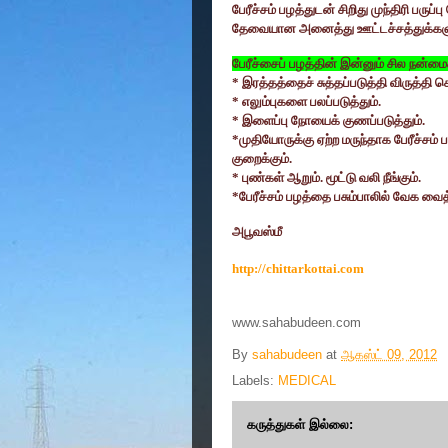
பேரீச்சம் பழத்துடன் சிறிது முந்திரி பருப்ப
தேவையான அனைத்து ஊட்டச்சத்துக்களும
பேரீச்சைப் பழத்தின் இன்னும் சில நன்மை
*
இரத்தத்தைச் சுத்தப்படுத்தி விருத்தி செ
*
எலும்புகளை பலப்படுத்தும்.
*
இளைப்பு நோயைக் குணப்படுத்தும்.
*
முதியோருக்கு ஏற்ற மருந்தாக பேரீச்சம்
குறைக்கும்.
*
புண்கள் ஆறும். மூட்டு வலி நீங்கும்.
*
பேரீச்சம் பழத்தை பசும்பாலில் வேக வ
அபூவஸ்மீ
http://chittarkottai.com
www.sahabudeen.com
By
sahabudeen
at
ஆகஸ்ட் 09, 2012
Labels:
MEDICAL
கருத்துகள் இல்லை: