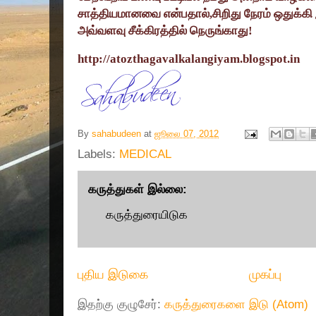
சாத்தியமானவை என்பதால்
,
சிறிது நேரம் ஒதுக்
அவ்வளவு சீக்கிரத்தில் நெருங்காது!
http://atozthagavalkalangiyam.blogspot.in
By
sahabudeen
at
ஜூலை 07, 2012
Labels:
MEDICAL
கருத்துகள் இல்லை:
கருத்துரையிடுக
புதிய இடுகை
முகப்பு
இதற்கு குழுசேர்:
கருத்துரைகளை இடு (Atom)