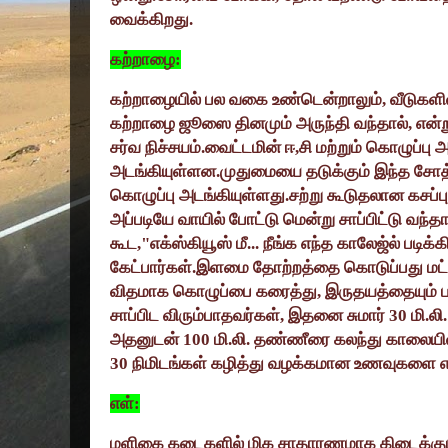
வைக்கிறது.
கற்றாழை:
கற்றாழையில் பல வகை உண்டென்றாலும்
,
வீடுகளி
கற்றாழை ஜூஸை தினமும் அருந்தி வந்தால்
,
என்
சர்வ நிச்சயம்.வைட்டமின் ஈ
,
சி மற்றும் கொழுப்பு 
அடங்கியுள்ளன.முதுமையை தடுக்கும் இந்த சோத்
கொழுப்பு அடங்கியுள்ளது.சற்று கூடுதலான கச
அப்படியே வாயில் போட்டு மென்று சாப்பிட்டு வந்தா
கூட
,"
எக்ஸ்கியூஸ் மீ... நீங்க எந்த காலேஜ்ல் படிக்க
கேட்பார்கள்.இளமை தோற்றத்தை கொடுப்பது மட்
விதமாக கொழுப்பை கரைத்து
,
இருதயத்தையும் 
சாப்பிட விரும்பாதவர்கள்
,
இதனை சுமார்
30
மி.லி
அதனுடன்
100
மி.லி. தண்ணீரை கலந்து காலையில்
30
நிமிடங்கள் கழித்து வழக்கமான உணவுகளை எ
எள்:
மளிகை கடைகளில் மிக சாதாரணமாக கிடைக்கு