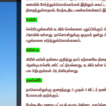
உணவில் சேர்த்துக்கொள்வார்கள்.இதிலும் வைட்டம
நிறைந்துள்ளதால்
,
மேற்கூறிய பலன்களெல்லாம் இத
செர்ரி:
செர்ரிபழங்களில் உடலில் செல்களை புதுப்பிக்கும
அளவில் உள்ளது. நாளொன்றுக்கு ஒருவர் ஒன்று அ
பழங்களை எடுத்துக்கொள்ளலாம்.
கிரீன் டீ:
கிரீன் டீயின் நன்மை குறித்து நாம் ஏற்கனவே நி
ஆண்டியாக்ஸிடண்ட் மட்டுமல்லாது
,
உடலில் உள்ள
பல அற்புதங்கள் அடங்கியுள்ளது.
தண்ணீர்:
நாளொன்றுக்கு குறைந்தது
2
முதல்
3
லிட்டர் தண
போகாமல் தடுக்கும்.
மேற்கூறிய உணவு பட்டியல் நமது அன்றாட வாழ்க்கை