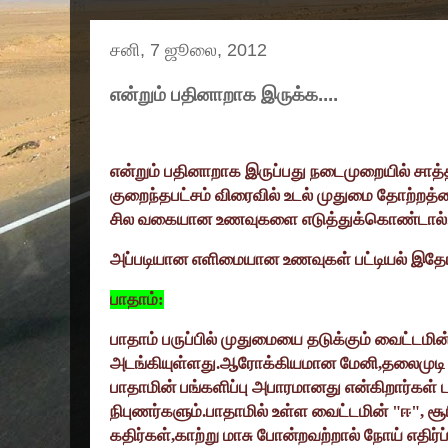
சனி, 7 ஜூலை, 2012
என்றும் பதினாறாக இருக்க....
என்றும் பதினாறாக இருப்பது நடைமுறையில் சாத்
குறைந்தபட்சம் விரைவில் உடல் முதுமை தோற்ற
சில வகையான உணவுகளை எடுத்துக்கொண்டால்..
அப்படியான எளிமையான உணவுகள் பட்டியல் இத
பாதாம்:
பாதாம் பருப்பில் முதுமையை தடுக்கும் வைட்டமி
அடங்கியுள்ளது.ஆரோக்கியமான மேனி
,
தலைமுடி 
பாதாமின் பங்களிப்பு அபாரமானது என்கிறார்கள் 
நிபுணர்களும்.பாதாமில் உள்ள வைட்டமின் "ஈ"
,
சூ
கதிர்கள்
,
காற்று மாசு போன்றவற்றால் நோய் எதிர