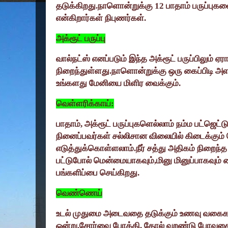
தடுக்கிறது.நாளொன்றுக்கு
12
பாதாம் பருப்பு
என்கிறார்கள் நிபுணர்கள்.
அக்ரூட் பருப்பு
வால்நட்ஸ் எனப்படும் இந்த அக்ரூட் பருப்பிலும் 
நிறைந்துள்ளது.நாளொன்றுக்கு ஒரு கைப்பிடி அள
உங்களது மேனியை மிளிர வைக்கும்.
வெள்ளரிக்காய்:
பாதாம்
,
அக்ரூட் பருப்புகளெல்லாம் நம்ம பட்ஜெட்ட
நினைப்பவர்கள் சல்லிசான விலையில் கிடைக்கு
எடுத்துக்கொள்ளலாம்.நீர் சத்து அதிகம் நிறைந
பட்டுபோல் மென்மையாகவும்
,
மினு மினுப்பாகவும
பங்களிப்பை செய்கிறது.
வெண்ணெய்
உடல் முதுமை அடைவதை தடுக்கும் உணவு வகை
ஒன்று.சோர்வை போக்கி
,
தோல் வறண்டு போவதை 