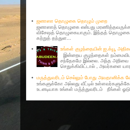
Popular Posts
ஜனாஸா தொழுகை தொழும் முறை
ஜனாஸாத் தொழுகை என்பது மரணித்தவருக்கா
விசேஷத் தொழுகையாகும். இந்தத் தொழுகைய
கற்றுத் தந்துள...
உங்கள் குழந்தையின் ஐ.க்யூ அத
இன்றைய குழந்தைகள் நம்மைவிட 
சந்தேகமே இல்லை. அந்த அறிவை 
செதுக்கிவிட்டால் , அவர்களை யாரா
மருத்துவரிடம் செல்லும் போது அவதானிக்க
உங்களுக்கோ அல்லது வீட்டில் உள்ளவர்களுக்க
உடனடியாக உங்கள் மரு்த்துவரிடம் நீங்கள் ஓடு