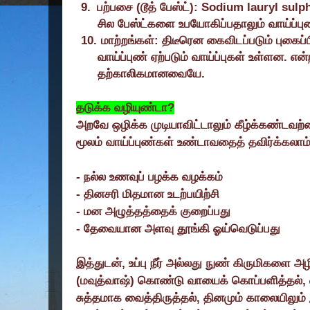
9.
பற்பசை (டூத் பேஸ்ட்):
Sodium lauryl sulp
சில பேஸ்ட்களை உபயோகிப்பதாலும் வாய்ப்புண
10.
மாற்றங்கள்: திடீரென கைவிடப்படும் புகைப்ப
வாய்ப்புண் ஏற்படும் வாய்ப்புகள் உள்ளன. என்
தற்காலிகமானவையே.
தடுக்க வழியுண்டா
?
அறவே ஒழிக்க முடியாவிட்டாலும் கீழ்க்கண்டவற்
மூலம் வாய்ப்புண்கள் உண்டாவதைத் தவிர்க்கலாம்
-
நல்ல உணவுப் பழக்க வழக்கம்
-
தினசரி மிதமான உடற்பயிற்சி
-
மன அழுத்தத்தைக் குறைப்பது
-
தேவையான அளவு தூங்கி ஓய்வெடுப்பது
இத்துடன்
,
உப்பு நீர் அல்லது நுண் கிருமிகளை அ
(மவுத்வாஷ்) கொண்டு வாயைக் கொப்பளித்தல்
,
சுத்தமாக வைத்திருத்தல்
,
தினமும் காலையிலும் 