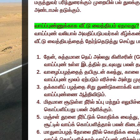
மருத்துவர் பரிந்துரைக்கும் முறையில் பல் துலக
அண்டாமல் தடுக்கும்.
வாய்ப்புண்ணுக்காக வீட்டு வைத்தியம் ஏதாவது
?
வாய்ப்புண் வலியால் அவதிப்படுபவர்கள் கீழ்க
வீட்டு வைத்தியத்தைத் தேர்ந்தெடுத்து செய்து பா
1.
தேன்
,
சுத்தமான நெய் அல்லது கிளிசரின் (
G
வாய்ப்புண் உள்ள இடத்தில் தடவுவது பலன் தர
2.
வாழைப்பழத்தைத் தயிருடன் கலந்து
,
காலை
வாய்ப்புண் மூலம் ஏற்படும் எரிச்சல் அன்று ம
3.
தக்காளிப் பழத்தை சிறு துண்டுகளாக்கி வாய
வாய்ப்புண்ணை ஆற்றிவிடும்.
4.
மிதமான சூடுள்ள நீரில் உப்பு மற்றும் எலுமிச
கொப்பளிப்பது பலன் அளிக்கும்.
5.
மஞ்சள் தூளை நீரிட்டுக் கொதிக்க வைத்து
சூட்டில் வாய்க் கொப்பளித்தால் பலன் கிடைக்
6.
மாதுளம்பழத் தோலை நீரில் கொதிக்க வைத்
வாய்க் கொப்பளித்தால் வாய்ப்புண் எரிச்சல் 