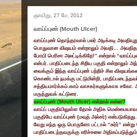
ஞாயிறு, 27 மே, 2012
வாய்ப்புண் (Mouth Ulcer)
வா
ய்ப்புண் தொந்தரவால் பலர் அடிக்கடி அவதிய
பொதுவான விஷயம் என்றாலும் அவதி
…
அவதிதா
போயி பெரிசா அலட்டிக்கிறே!
”
என்றால்
“
வாய்ப்ப
என்பர். பாதிப்படைந்த சிறிய பகுதி என்றாலும் 
வைக்கும் இந்த வாய்ப்புண் பற்றிச் சில விஷயங்க
கொண்டால் நமக்கு மட்டுமின்றி
,
பாதிப்படைந்தவ
சத்தியமார்க்கம்.காம் வாசகர்களுக்காக சகோ
மருத்துவக் கட்டுரை.
வாய்ப்புண் (
Mouth Ulcer)
என்றால் என்ன
?
வாய்ப் பகுதியிலுள்ள தோல் அதிக மென்மையாவதன்
பகுதியே வாய்ப்புண் (மவுத் அல்சர்) என்படுகிறது.
வேறு எந்த ஒரு பொருளோ பட்டால்
“
சுர்ர்
”
என்று
பாதிப்படைந்தவருக்கு எரிச்சலை அதிகப்படுத்தும்