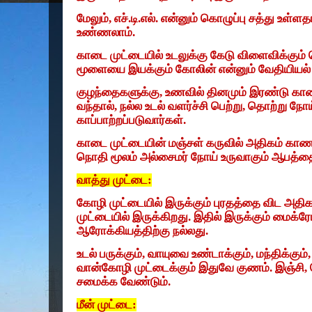
மேலும்
,
எச்.டி.எல். என்னும் கொழுப்பு சத்து உ
உண்ணலாம்.
காடை முட்டையில் உடலுக்கு கேடு விளைவிக்கும் க
மூளையை இயக்கும் கோலின் என்னும் வேதியியல் 
குழந்தைகளுக்கு
,
உணவில் தினமும் இரண்டு கா
வந்தால்
,
நல்ல உடல் வளர்ச்சி பெற்று
,
தொற்று நோய்
காப்பாற்றப்படுவார்கள்.
காடை முட்டையின் மஞ்சள் கருவில் அதிகம் காண
நொதி மூலம் அல்சைமர் நோய் உருவாகும் ஆபத்த
வாத்து முட்டை:
கோழி முட்டையில் இருக்கும் புரதத்தை விட அதி
முட்டையில் இருக்கிறது. இதில் இருக்கும் மைக்
ஆரோக்கியத்திற்கு நல்லது.
உட‌ல் பரு‌க்கு‌ம்
,
வாயுவை உ‌ண்டா‌க்கு‌ம்
,
ம‌ந்‌தி‌க்கு‌ம்
வா‌ன்கோ‌ழி மு‌ட்டை‌க்கு‌ம் இதுவே கு‌ண‌ம். இ‌ஞ்‌சி
,
சமை‌க்க வே‌ண்டு‌ம்.
மீன் முட்டை: