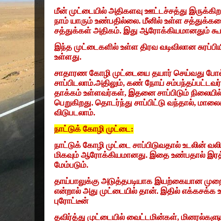
மீன் முட்டையில் அதிகளவு ஊட்டச்சத்து இருக்கிறத
நாம் யாரும் உண்பதில்லை. மீனில் உள்ள சத்துக்களை
சத்துக்கள் அதிகம். இது ஆரோக்கியமானதும் கூ
இந்த முட்டைகளில் உள்ள திரவ வடிவிலான சுரப்பிய
உள்ளது.
சாதாரண கோழி முட்டையை தயார் செய்வது போல
சாப்பிடலாம்.அதிலும்
,
கண் நோய் சம்பந்தப்பட்டவர
தாக்கம் உள்ளவர்கள்
,
இதனை சாப்பிடும் நிலையில
பெறுகிறது. தொடர்ந்து சாப்பிட்டு வந்தால்
,
மாலைக
விடுபடலாம்.
நாட்டுக் கோழி முட்டை:
நாட்டுக் கோழி முட்டை சாப்பிடுவதால் உடலின் வ
மிகவும் ஆரோக்கியமானது. இதை உண்பதால் இரத
மேம்படும்.
தாய்பாலுக்கு அடுத்தபடியாக இயற்கையான முறையி
என்றால் அது முட்டையில் தான். இதில் எக்கசக்க
புரோட்டீன்
தவிர்த்து முட்டையில் வைட்டமின்கள்
,
மினரல்களும