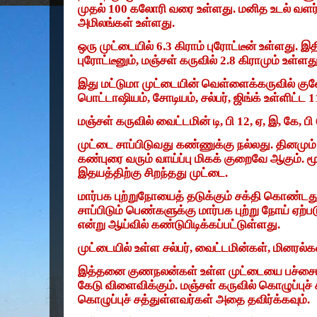
முதல்
100
கலோரி வரை உள்ளது. மனித உடல் வளர
அமிலங்கள் உள்ளது.
ஒரு முட்டையில்
6.3
கிராம் புரோட்டீன் உள்ளது. 
புரோட்டீனும்
,
மஞ்சள் கருவில்
2.8
கிராமும் உள்ளது
இது மட்டுமா முட்டையின் வெள்ளைக்கருவில் கு
பொட்டாஷியம்
,
சோடியம்
,
சல்பர்
,
ஜிங்க் உள்ளிட்ட
1
மஞ்சள் கருவில் வைட்டமின் டி
,
பி
12,
ஏ
,
இ
,
கே
,
பி
முட்டை சாப்பிடுவது கண்ணுக்கு நல்லது. தினமும்
கண்புரை வரும் வாய்ப்பு மிகக் குறைவே ஆகும். 
இதயத்திற்கு சிறந்தது முட்டை.
மார்பக புற்றுநோயைத் தடுக்கும் சக்தி கொண்டது
சாப்பிடும் பெண்களுக்கு மார்பக புற்று நோய் ஏற்பட
என்று ஆய்வில் கண்டுபிடிக்கப்பட்டுள்ளது.
முட்டையில் உள்ள சல்பர்
,
வைட்டமின்கள்
,
மினரல்கள
இத்தனை குணநலன்கள் உள்ள முட்டையை பச்சையாக 
கேடு விளைவிக்கும். மஞ்சள் கருவில் கொழுப்புச் 
கொழுப்புச் சத்துள்ளவர்கள் அதை தவிர்க்கவும்.