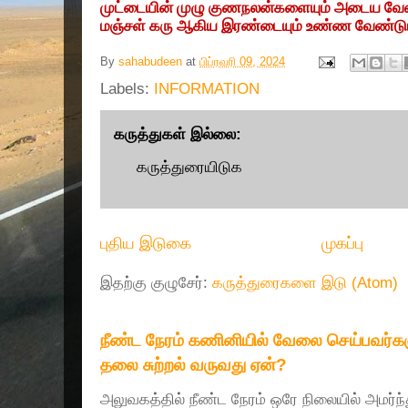
முட்டையின் முழு குணநலன்களையும் அடைய வேண
மஞ்சள் கரு ஆகிய இரண்டையும் உண்ண வேண்டும
By
sahabudeen
at
பிப்ரவரி 09, 2024
Labels:
INFORMATION
கருத்துகள் இல்லை:
கருத்துரையிடுக
புதிய இடுகை
முகப்பு
இதற்கு குழுசேர்:
கருத்துரைகளை இடு (Atom)
நீண்ட நேரம் கணினியில் வேலை செய்பவர்களு
தலை சுற்றல் வருவது ஏன்?
அலுவகத்தில் நீண்ட நேரம் ஒரே நிலையில் அமர்ந