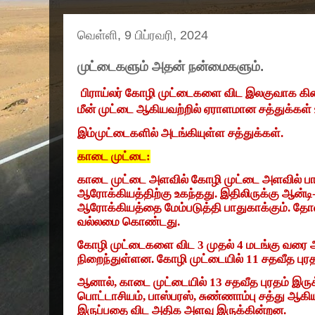
வெள்ளி, 9 பிப்ரவரி, 2024
முட்டைகளும் அதன் நன்மைகளும்.
பிராய்லர் கோழி முட்டைகளை விட இலகுவாக கி
மீன் முட்டை ஆகியவற்றில் ஏராளமான சத்துக்கள்
இம்முட்டைகளில் அடங்கியுள்ள சத்துக்கள்.
காடை முட்டை:
காடை முட்டை அளவில் கோழி முட்டை அளவில் பாத
ஆரோக்கியத்திற்கு உகந்தது. இதிலிருக்கு ஆன்டி-
ஆரோக்கியத்தை மேம்படுத்தி பாதுகாக்கும். தோலி
வல்லமை கொண்டது.
கோழி முட்டைகளை விட
3
முதல்
4
மடங்கு வரை 
நிறைந்துள்ளன. கோழி முட்டையில்
11
சதவீத புரத
ஆனால்
,
காடை முட்டையில்
13
சதவீத புரதம் இருக
பொட்டாசியம்
,
பாஸ்பரஸ்
,
சுண்ணாம்பு சத்து ஆகி
இருப்பதை விட அதிக அளவு இருக்கின்றன.