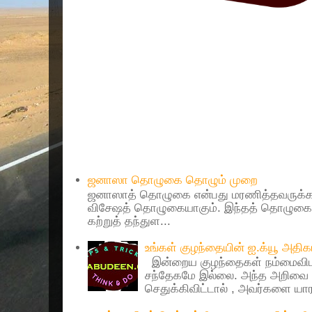
Popular Posts
ஜனாஸா தொழுகை தொழும் முறை
ஜனாஸாத் தொழுகை என்பது மரணித்தவருக்கா
விசேஷத் தொழுகையாகும். இந்தத் தொழுகைய
கற்றுத் தந்துள...
உங்கள் குழந்தையின் ஐ.க்யூ அத
இன்றைய குழந்தைகள் நம்மைவிட 
சந்தேகமே இல்லை. அந்த அறிவை 
செதுக்கிவிட்டால் , அவர்களை யாரா