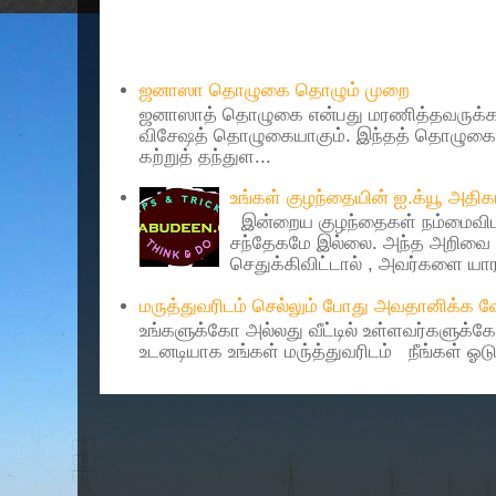
Popular Posts
ஜனாஸா தொழுகை தொழும் முறை
ஜனாஸாத் தொழுகை என்பது மரணித்தவருக்கா
விசேஷத் தொழுகையாகும். இந்தத் தொழுகைய
கற்றுத் தந்துள...
உங்கள் குழந்தையின் ஐ.க்யூ அத
இன்றைய குழந்தைகள் நம்மைவிட 
சந்தேகமே இல்லை. அந்த அறிவை 
செதுக்கிவிட்டால் , அவர்களை யாரா
மருத்துவரிடம் செல்லும் போது அவதானிக்க
உங்களுக்கோ அல்லது வீட்டில் உள்ளவர்களுக்க
உடனடியாக உங்கள் மரு்த்துவரிடம் நீங்கள் ஓடு